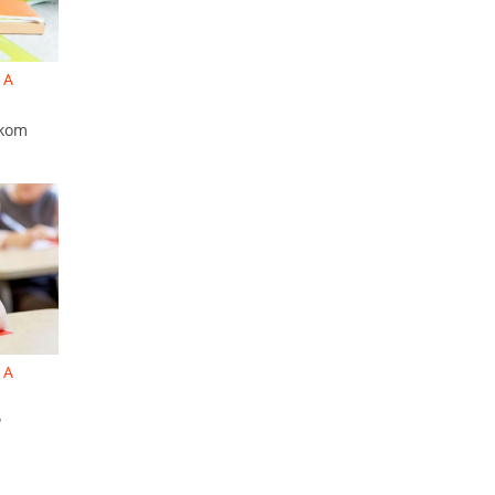
 A
akom
 A
?