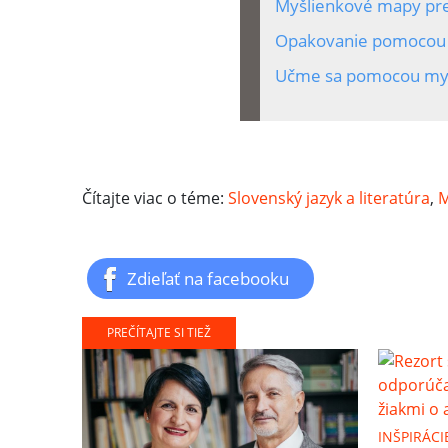
Myšlienkové mapy pre
Opakovanie pomocou
Učme sa pomocou my
Čítajte viac o téme:
Slovenský jazyk a literatúra
,
M
Zdieľať na facebooku
PREČÍTAJTE SI TIEŽ
INŠPIRÁCI