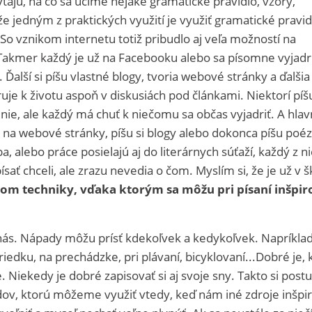
ýtajú, na čo sa učíme nejaké gramatické pravidlo, vzory,
e jedným z praktických využití je využiť gramatické pravidl
 So vznikom internetu totiž pribudlo aj veľa možností na
Takmer každý je už na Facebooku alebo sa písomne vyjadr
 Ďalší si píšu vlastné blogy, tvoria webové stránky a ďalšia
ruje k životu aspoň v diskusiách pod článkami. Niektorí píš
 nie, ale každý má chuť k niečomu sa občas vyjadriť. A hlavn
y na webové stránky, píšu si blogy alebo dokonca píšu poéz
a, alebo práce posielajú aj do literárnych súťaží, každý z ni
ísať chceli, ale zrazu nevedia o čom. Myslím si, že je už v š
kom techniky, vďaka ktorým sa môžu pri písaní inšpir
nás. Nápady môžu prísť kdekoľvek a kedykoľvek. Napríklad
iedku, na prechádzke, pri plávaní, bicyklovaní...Dobré je, 
. Niekedy je dobré zapisovať si aj svoje sny. Takto si post
v, ktorú môžeme využiť vtedy, keď nám iné zdroje inšpir