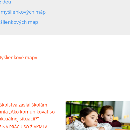
 deti
 myšlienkových máp
šlienkových máp
yšlienkové mapy
E NA PRÁCU SO ŽIAKMI A