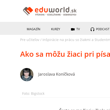
MAGAZÍN
KURZY
TV
PODCAST
Pre učiteľov
/
Inšpirácie na prácu so žiakmi a študentm
Ako sa môžu žiaci pri písa
Jaroslava Koníčková
Foto: Bigstock