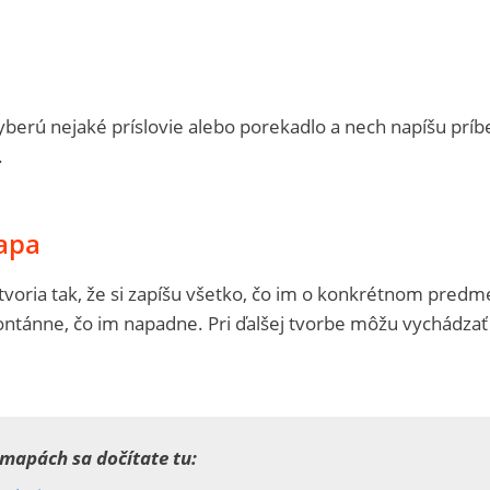
berú nejaké príslovie alebo porekadlo a nech napíšu príb
.
apa
voria tak, že si zapíšu všetko, čo im o konkrétnom predm
ontánne, čo im napadne. Pri ďalšej tvorbe môžu vychádzať
mapách sa dočítate tu: