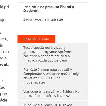
á pri
Inšpirácie na prácu so žiakmi a
študentmi
uje
Zaujímavosti a inšpirácie
u
e tí,
NAJNOVŠIE ČLÁNKY
iu
Tesco spúšťa novú výzvu v
ch sa
grantovom programe Správne
začiatky: Nápadom pre deti a
kole
mladých rozdá 223-tisíc eur
ovať.
Pomôžte žiakom napredovať! V
šampionáte s WocaBee môžu školy
získať až 10 000 EUR na
 aj
modernizáciu
keď
Vianočné trhy na zámku Schloss Hof:
upne
Čarovná atmosféra v kúzle svetiel
ácie
Mladí lídri z Teach už 10 rokov