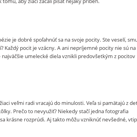
 tomu, aby žiaci začali písať nejaký príbeh.
oézie je dobré spoľahnúť sa na svoje pocity. Ste veselí, smu
? Každý pocit je vzácny. A ani nepríjemné pocity nie sú na
 najväčšie umelecké diela vznikli predovšetkým z pocitov
žiaci veľmi radi vracajú do minulosti. Veľa si pamätajú z de
kôlky. Prečo to nevyužiť? Niekedy stačí jedna fotografia
a sa krásne rozprúdi. Aj takto môžu vzniknúť nevšedné, vti