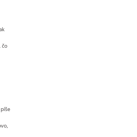
ak
, čo
 píše
ovo,