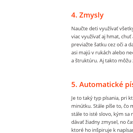
4. Zmysly
Naučte deti využívať všetky
viac využívať aj hmat, chu
previažte šatku cez oči a 
asi majú v rukách alebo ne
a štruktúru. Aj takto môžu 
5. Automatické pí
Je to taký typ písania, pri 
minútku. Stále píše to, čo
stále to isté slovo, kým sa
dávať žiadny zmysel, no čas
ktoré ho inšpiruje k napís