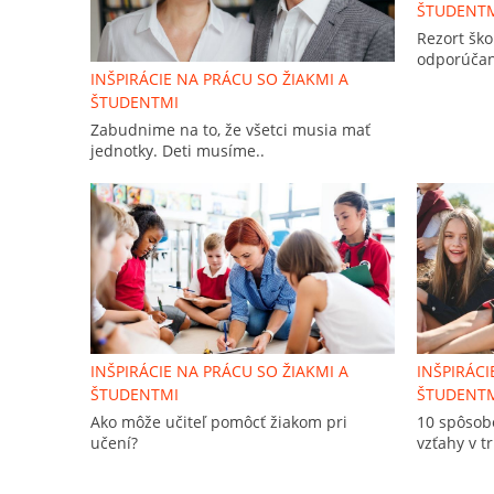
ŠTUDENT
Rezort ško
odporúčan
INŠPIRÁCIE NA PRÁCU SO ŽIAKMI A
ŠTUDENTMI
Zabudnime na to, že všetci musia mať
jednotky. Deti musíme..
INŠPIRÁCIE NA PRÁCU SO ŽIAKMI A
INŠPIRÁCI
ŠTUDENTMI
ŠTUDENT
Ako môže učiteľ pomôcť žiakom pri
10 spôsob
učení?
vzťahy v t