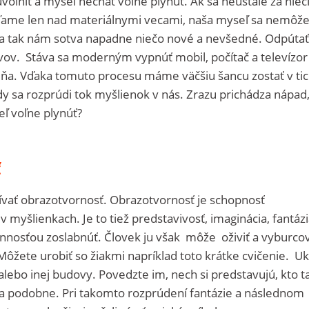
 uvoľniť a myseľ nechať voľne plynúť. Ak sa neustále za nie
ame len nad materiálnymi vecami, naša myseľ sa nemôže
 a tak nám sotva napadne niečo nové a nevšedné. Odpútať
yvov. Stáva sa moderným vypnúť mobil, počítač a televízor
dňa. Vďaka tomuto procesu máme väčšiu šancu zostať v ti
y sa rozprúdi tok myšlienok v nás. Zrazu prichádza nápad
eľ voľne plynúť?
ť
ívať obrazotvornosť. Obrazotvornosť je schopnosť
 v myšlienkach. Je to tiež predstavivosť, imaginácia, fantázi
nnosťou zoslabnúť. Človek ju však môže oživiť a vyburco
 Môžete urobiť so žiakmi napríklad toto krátke cvičenie. U
lebo inej budovy. Povedzte im, nech si predstavujú, kto 
bil a podobne. Pri takomto rozprúdení fantázie a následnom