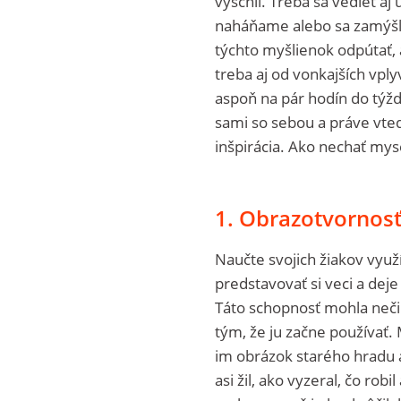
vyschli. Treba sa vedieť aj
naháňame alebo sa zamýšľ
týchto myšlienok odpútať,
treba aj od vonkajších vpl
aspoň na pár hodín do týž
sami so sebou a práve vted
inšpirácia. Ako nechať mys
1. Obrazotvornos
Naučte svojich žiakov využ
predstavovať si veci a deje
Táto schopnosť mohla neči
tým, že ju začne používať.
im obrázok starého hradu a
asi žil, ako vyzeral, čo ro