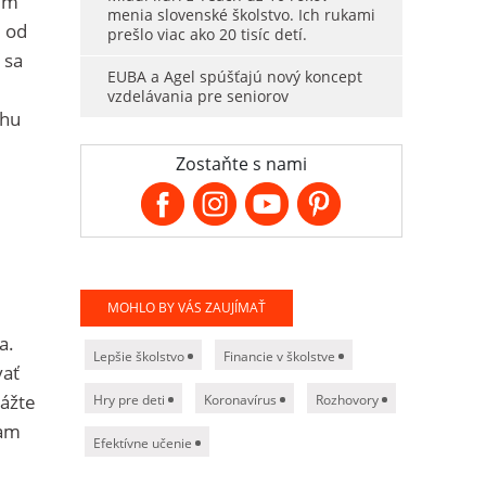
čím
menia slovenské školstvo. Ich rukami
 od
prešlo viac ako 20 tisíc detí.
 sa
EUBA a Agel spúšťajú nový koncept
vzdelávania pre seniorov
chu
,
Zostaňte s nami
MOHLO BY VÁS ZAUJÍMAŤ
a.
Lepšie školstvo
Financie v školstve
vať
kážte
Hry pre deti
Koronavírus
Rozhovory
tam
Efektívne učenie