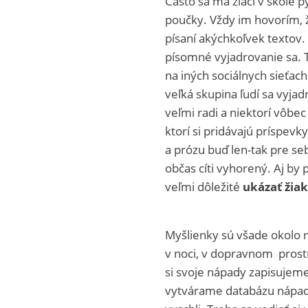
Často sa ma žiaci v škole p
poučky. Vždy im hovorím, ž
písaní akýchkoľvek textov.
písomné vyjadrovanie sa. 
na iných sociálnych sieťach.
veľká skupina ľudí sa vyjad
veľmi radi a niektorí vôbec
ktorí si pridávajú príspevk
a prózu buď len-tak pre seb
občas cíti vyhorený. Aj by p
veľmi dôležité
ukázať žia
Myšlienky sú všade okolo 
v noci, v dopravnom prostr
si svoje nápady zapisujeme
vytvárame databázu nápado