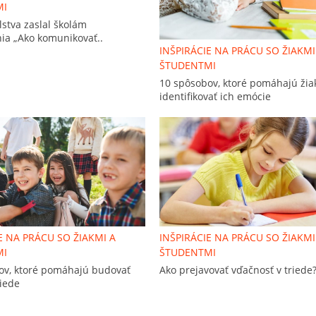
MI
lstva zaslal školám
ia „Ako komunikovať..
INŠPIRÁCIE NA PRÁCU SO ŽIAKMI
ŠTUDENTMI
10 spôsobov, ktoré pomáhajú ži
identifikovať ich emócie
E NA PRÁCU SO ŽIAKMI A
INŠPIRÁCIE NA PRÁCU SO ŽIAKMI
MI
ŠTUDENTMI
ov, ktoré pomáhajú budovať
Ako prejavovať vďačnosť v triede
riede