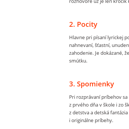
rozhovore už je len krôčik k
2. Pocity
Hlavne pri písaní lyrickej p
nahnevaní, šťastní, unudení
zahodenie. Je dokázané, že
smútku.
3. Spomienky
Pri rozprávaní príbehov sa 
z prvého dňa v škole i zo š
z detstva a detská fantázi
i originálne príbehy.