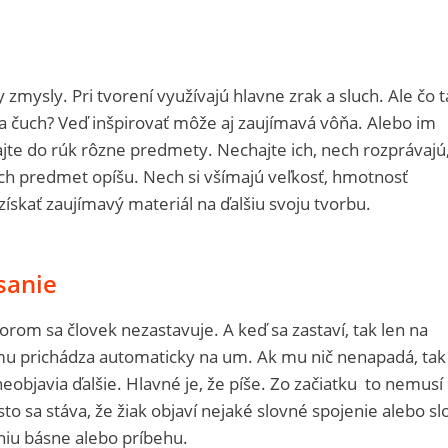
 zmysly. Pri tvorení využívajú hlavne zrak a sluch. Ale čo t
ť a čuch? Veď inšpirovať môže aj zaujímavá vôňa. Alebo im
dajte do rúk rôzne predmety. Nechajte ich, nech rozprávajú
ch predmet opíšu. Nech si všímajú veľkosť, hmotnosť
získať zaujímavý materiál na ďalšiu svoju tvorbu.
sanie
ktorom sa človek nezastavuje. A keď sa zastaví, tak len na
 mu prichádza automaticky na um. Ak mu nič nenapadá, tak
 neobjavia ďalšie. Hlavné je, že píše. Zo začiatku to nemusí
to sa stáva, že žiak objaví nejaké slovné spojenie alebo sl
aniu básne alebo príbehu.