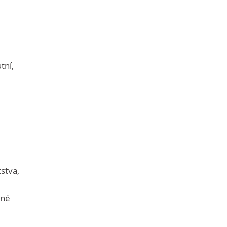
tní,
tstva,
pné