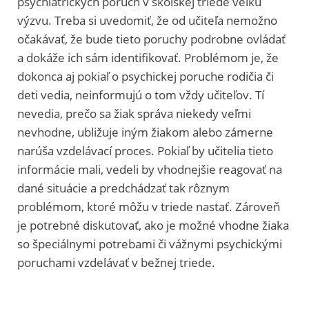
psychiatrických porúch v školskej triede veľkú
výzvu. Treba si uvedomiť, že od učiteľa nemožno
očakávať, že bude tieto poruchy podrobne ovládať
a dokáže ich sám identifikovať. Problémom je, že
dokonca aj pokiaľ o psychickej poruche rodičia či
deti vedia, neinformujú o tom vždy učiteľov. Tí
nevedia, prečo sa žiak správa niekedy veľmi
nevhodne, ubližuje iným žiakom alebo zámerne
narúša vzdelávací proces. Pokiaľ by učitelia tieto
informácie mali, vedeli by vhodnejšie reagovať na
dané situácie a predchádzať tak rôznym
problémom, ktoré môžu v triede nastať. Zároveň
je potrebné diskutovať, ako je možné vhodne žiaka
so špeciálnymi potrebami či vážnymi psychickými
poruchami vzdelávať v bežnej triede.