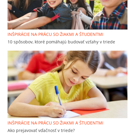
INŠPIRÁCIE NA PRÁCU SO ŽIAKMI A ŠTUDENTMI
10 spôsobov, ktoré pomáhajú budovať vzťahy v triede
INŠPIRÁCIE NA PRÁCU SO ŽIAKMI A ŠTUDENTMI
Ako prejavovať vďačnosť v triede?