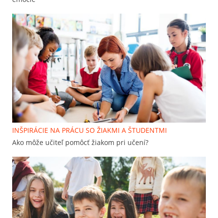
INŠPIRÁCIE NA PRÁCU SO ŽIAKMI A ŠTUDENTMI
Ako môže učiteľ pomôcť žiakom pri učení?