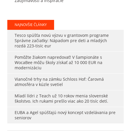
Zaujímavosti a inšpirácie
NAJNOVŠIE ČLÁNKY
Tesco spúšťa novú výzvu v grantovom programe
Správne začiatky: Nápadom pre deti a mladých
rozdá 223-tisíc eur
Pomôžte žiakom napredovať! V šampionáte s
WocaBee môžu školy získať až 10 000 EUR na
modernizáciu
Vianočné trhy na zámku Schloss Hof: Čarovná
atmosféra v kúzle svetiel
Mladí lídri z Teach už 10 rokov menia slovenské
školstvo. Ich rukami prešlo viac ako 20 tisíc detí.
EUBA a Agel spúšťajú nový koncept vzdelávania pre
seniorov