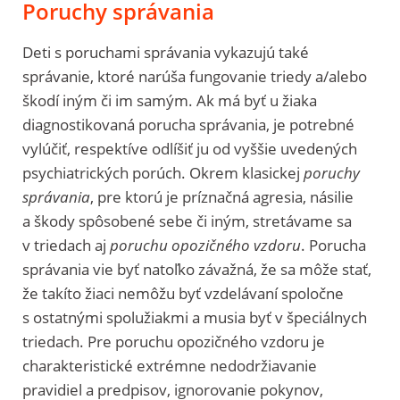
Poruchy správania
Deti s poruchami správania vykazujú také
správanie, ktoré narúša fungovanie triedy a/alebo
škodí iným či im samým. Ak má byť u žiaka
diagnostikovaná porucha správania, je potrebné
vylúčiť, respektíve odlíšiť ju od vyššie uvedených
psychiatrických porúch. Okrem klasickej
poruchy
správania
, pre ktorú je príznačná agresia, násilie
a škody spôsobené sebe či iným, stretávame sa
v triedach aj
poruchu opozičného vzdoru
. Porucha
správania vie byť natoľko závažná, že sa môže stať,
že takíto žiaci nemôžu byť vzdelávaní spoločne
s ostatnými spolužiakmi a musia byť v špeciálnych
triedach. Pre poruchu opozičného vzdoru je
charakteristické extrémne nedodržiavanie
pravidiel a predpisov, ignorovanie pokynov,