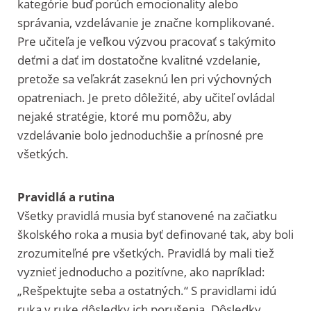
kategórie buď porúch emocionality alebo
správania, vzdelávanie je značne komplikované.
Pre učiteľa je veľkou výzvou pracovať s takýmito
deťmi a dať im dostatočne kvalitné vzdelanie,
pretože sa veľakrát zaseknú len pri výchovných
opatreniach. Je preto dôležité, aby učiteľ ovládal
nejaké stratégie, ktoré mu pomôžu, aby
vzdelávanie bolo jednoduchšie a prínosné pre
všetkých.
Pravidlá a rutina
Všetky pravidlá musia byť stanovené na začiatku
školského roka a musia byť definované tak, aby boli
zrozumiteľné pre všetkých. Pravidlá by mali tiež
vyznieť jednoducho a pozitívne, ako napríklad:
„Rešpektujte seba a ostatných.“ S pravidlami idú
ruka v ruke dôsledky ich porušenia. Dôsledky