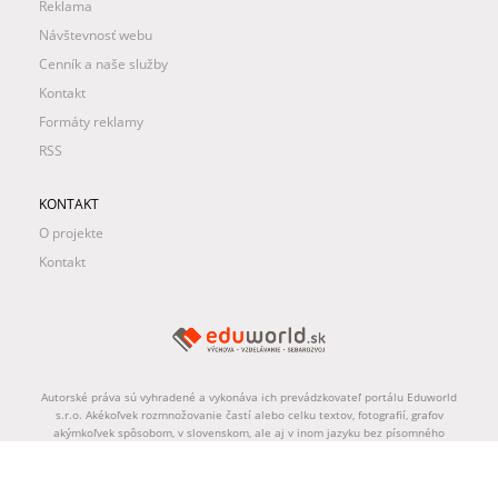
Reklama
Návštevnosť webu
Cenník a naše služby
Kontakt
Formáty reklamy
RSS
KONTAKT
O projekte
Kontakt
Autorské práva sú vyhradené a vykonáva ich prevádzkovateľ portálu Eduworld
s.r.o. Akékoľvek rozmnožovanie častí alebo celku textov, fotografií, grafov
akýmkoľvek spôsobom, v slovenskom, ale aj v inom jazyku bez písomného
súhlasu prevádzkovateľa portálu je zakázané. Spravodajská licencia
vyhradená.