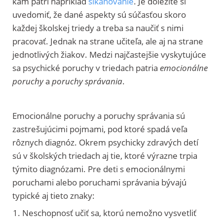
kam patrí napríklad
šikanovanie
. Je dôležité si
uvedomiť, že dané aspekty sú súčasťou skoro
každej školskej triedy a treba sa naučiť s nimi
pracovať. Jednak na strane učiteľa, ale aj na strane
jednotlivých žiakov. Medzi najčastejšie vyskytujúce
sa psychické poruchy v triedach patria
emocionálne
poruchy
a
poruchy správania
.
Emocionálne poruchy a poruchy správania sú
zastrešujúcimi pojmami, pod ktoré spadá veľa
rôznych diagnóz. Okrem psychicky zdravých detí
sú v školských triedach aj tie, ktoré výrazne trpia
týmito diagnózami. Pre deti s emocionálnymi
poruchami alebo poruchami správania bývajú
typické aj tieto znaky:
Neschopnosť učiť sa, ktorú nemožno vysvetliť