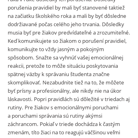
porušenia pravidiel by mali byť stanovené taktiež
na začiatku školského roka a mali by byť dôsledne
dodržiavané počas celého jeho trvania. Dôsledky
musia byť pre žiakov predvídateľné a zrozumiteľné.
Keď komunikujete so žiakom o porušení pravidiel,
komunikujte to vždy jasným a pokojným
spôsobom. Snažte sa vyhnúť vašej emocionálnej
reakcii, pretože to môže situáciu poskytovania
spätnej väzby k správaniu študenta značne
skomplikovať. Nezabudnite tiež na to, že môžete
byť prísny a profesionálny, ale nikdy nie na úkor
láskavosti. Popri pravidlách sú dôležité v triedach aj
rutiny. Pre žiakov s emocionálnymi poruchami
a poruchami správania sú rutiny akýmsi
záchrancom. Pokiaľ v triede dochádza k častým
zmenám, títo žiaci na to reagujú väčšinou veľmi