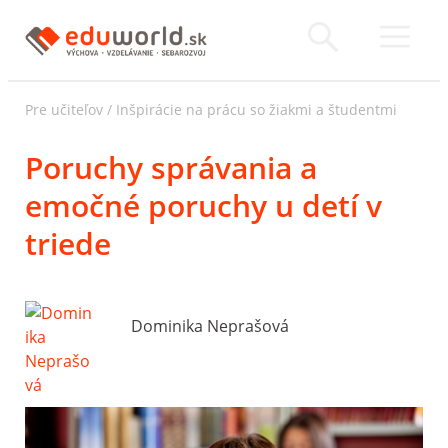
Pre učiteľov
/
Inšpirácie na prácu so žiakmi a študentmi
Poruchy správania a
emočné poruchy u detí v
triede
Dominika Neprašová