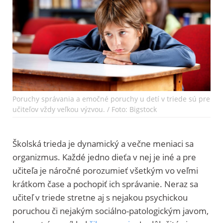
Poruchy správania a emočné poruchy u detí v triede sú pre
učiteľov vždy veľkou výzvou. / Foto: Bigstock
Školská trieda je dynamický a večne meniaci sa
organizmus. Každé jedno dieťa v nej je iné a pre
učiteľa je náročné porozumieť všetkým vo veľmi
krátkom čase a pochopiť ich správanie. Neraz sa
učiteľ v triede stretne aj s nejakou psychickou
poruchou či nejakým sociálno-patologickým javom,