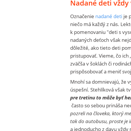
Nadané deti vždy 
Označenie
nadané deti
je 
niečo má každý z nás. Lek
k pomenovaniu "deti s vyso
nadaných deťoch však nejde 
dôležité, ako tieto deti p
pristupovať. Vieme, čo ich
zväčša v šoklách či rodinác
prispôsobovať a meniť svo
Mnohí sa domnievajú, že vy
úspešní. Stehlíková však tv
pre tretinu to môže byť h
často so sebou prináša n
pozreli na človeka, ktorý m
tak do autobusu, proste je i
a jednoducho z davu vždy n