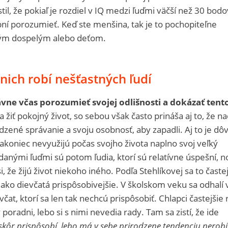
til, že pokiaľ je rozdiel v IQ medzi ľuďmi väčší než 30 bodo
hopní porozumieť. Keď ste menšina, tak je to pochopiteľne
ým dospelým alebo deťom.
nich robí nešťastných ľudí
vne včas porozumieť svojej odlišnosti a dokázať tent
 žiť pokojný život, so sebou však často prináša aj to, že n
dzené správanie a svoju osobnosť, aby zapadli. Aj to je dô
akoniec nevyužijú počas svojho života naplno svoj veľký
danými ľuďmi sú potom ľudia, ktorí sú relatívne úspešní, n
 že žijú život niekoho iného. Podľa Stehlíkovej sa to časte
 ako dievčatá prispôsobivejšie. V školskom veku sa odhalí 
at, ktorí sa len tak nechcú prispôsobiť. Chlapci častejšie 
poradni, lebo si s nimi nevedia rady. Tam sa zistí, že ide
skôr prispôsobí, lebo má v sebe prirodzene tendenciu nerobi