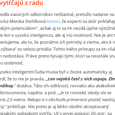
vytŕčajú z radu
podľa viacerých odborníkov nešťastné, pretože nadanie na
torka Monika Stehlíková
hovorí
, že experti sa skôr prikláňa
kým potenciálom", avšak aj to sa im nezdá úplne výstižné.
len o vysokú inteligenciu, ale aj inú osobnosť. Nie je ani 
omenujeme, ale to, že poznáme ich potreby a vieme, ako k 
 „výbava“ so sebou prináša. Tohto iného prístupu sa im vša
h nedostáva. Práve preto bývajú tými, ktorí sa neustále sn
ju osobnosť.
soko inteligentní ľudia musia byť v živote automaticky aj
rdí, že to nie je pravda.
„Len nejaká časť z nich uspeje. Zh
endikep
,“
dodáva. Táto ich odlišnosť, rovnako ako akákoľvek
edorozumenia, napätia a pod.
„.Je to rovnaké, akoby ste sa
eria 2,5 metra. Nekúpi si v obchode primeranú posteľ, nevstú
ný,“
približuje. Nie preto je aj ľahko okolím akceptovaný
ejakým spôsobom vytŕča. Už v prvej polovici 20.stor. sa