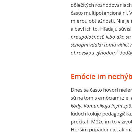
dôležitých rozhodovaniach 
často multipotencionálni. 
mierou obtiažnosti. Nie je
a baví ich to. Hľadajú súvi
pre spoločnosť, lebo ako sa
schopní vďaka tomu vidieť ni
obrovskou výhodou,"
dodáv
Emócie im nechýb
Dnes sa často hovorí niele
sú na tom s emóciami zle, a
kódy. Komunikujú iným sp
ľuďoch koluje pedagogička. 
prečítať. Môže im to v živ
Horším prípadom je, ak maj