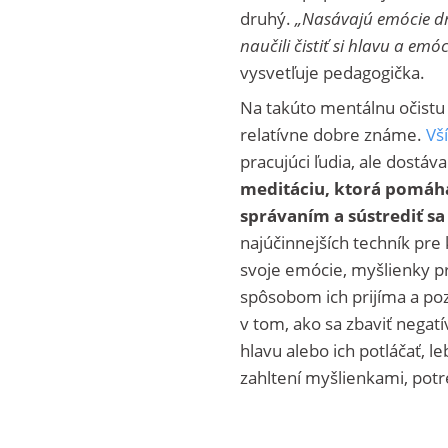
druhý.
„Nasávajú emócie dr
naučili čistiť si hlavu a em
vysvetľuje pedagogička.
Na takúto mentálnu očistu 
relatívne dobre známe.
Vš
pracujúci ľudia, ale dostáv
meditáciu, ktorá pomáha
správaním a sústrediť s
najúčinnejších techník pre
svoje emócie, myšlienky pr
spôsobom ich prijíma a poz
v tom, ako sa zbaviť negat
hlavu alebo ich potláčať, l
zahltení myšlienkami, po