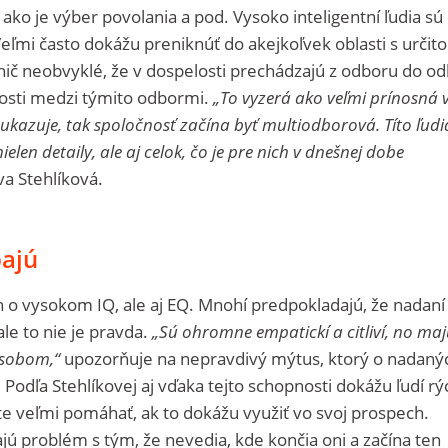
ako je výber povolania a pod. Vysoko inteligentní ľudia sú
Veľmi často dokážu preniknúť do akejkoľvek oblasti s určit
 nič neobvyklé, že v dospelosti prechádzajú z odboru do o
slosti medzi týmito odbormi.
„To vyzerá ako veľmi prínosná 
 ukazuje, tak spoločnosť začína byť multiodborová. Títo ľudi
elen detaily, ale aj celok, čo je pre nich v dnešnej dobe
a Stehlíková.
ajú
n o vysokom IQ, ale aj EQ. Mnohí predpokladajú, že nadaní 
le to nie je pravda.
„Sú ohromne empatickí a citliví, no maj
ôsobom,“
upozorňuje na nepravdivý mýtus, ktorý o nadaný
Podľa Stehlíkovej aj vďaka tejto schopnosti dokážu ľudí rý
ote veľmi pomáhať, ak to dokážu využiť vo svoj prospech.
ú problém s tým, že nevedia, kde končia oni a začína ten