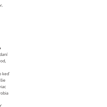
v,
o
adaní
vod,
o keď
jšie
viac
robia
ť