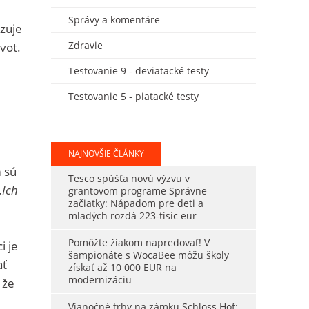
Správy a komentáre
izuje
Zdravie
vot.
Testovanie 9 - deviatacké testy
Testovanie 5 - piatacké testy
NAJNOVŠIE ČLÁNKY
m sú
Tesco spúšťa novú výzvu v
„Ich
grantovom programe Správne
začiatky: Nápadom pre deti a
mladých rozdá 223-tisíc eur
Pomôžte žiakom napredovať! V
i je
šampionáte s WocaBee môžu školy
ať
získať až 10 000 EUR na
modernizáciu
 že
Vianočné trhy na zámku Schloss Hof: