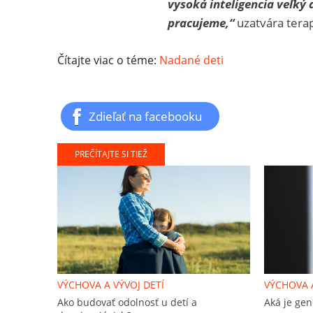
vysoká inteligencia veľký 
pracujeme,“
uzatvára tera
Čítajte viac o téme:
Nadané deti
Zdieľať na facebooku
PREČÍTAJTE SI TIEŽ
VÝCHOVA A VÝVOJ DETÍ
VÝCHOVA A
Ako budovať odolnosť u detí a
Aká je gen