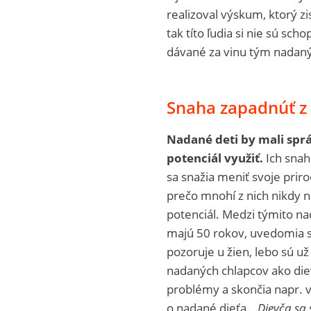
realizoval výskum, ktorý zis
tak títo ľudia si nie sú sc
dávané za vinu tým nadan
Snaha zapadnúť z 
Nadané deti by mali sprá
potenciál využiť.
Ich snaha
sa snažia meniť svoje priro
prečo mnohí z nich nikdy n
potenciál. Medzi týmito na
majú 50 rokov, uvedomia si,
pozoruje u žien, lebo sú už
nadaných chlapcov ako dievč
problémy a skončia napr. v 
o nadané dieťa.
„Dievča sa 