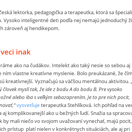
česká lektorka, pedagogička a terapeutka, ktorá sa špecial
. Vysoko inteligentné deti podľa nej nemajú jednoduchý ži
ch zároveň aj hendikepom.
veci inak
eráme ako na čudákov. Intelekt ako taký nesie so sebou aj
e ním vlastne kreatívne myslenie. Bolo preukázané, že čí
m sú kreatívnejší. Vyznačujú sa väčšou mentálnou aktivitou.
 človek myslí tak, že ide z bodu A do bodu B. Pre vysoko
možné alebo iba s veľkým sebazaprením. Je to pre nich pocit,
gnovať,“
vysvetľuje
terapeutka Stehlíková. Ich pohľad na vec
a aj komplikovanejší ako u bežných ľudí. Snažia sa spracov
k by mali niečo vo svojom uvažovaní vynechať, majú pocit,
ch prístup platí nielen v konkrétnych situáciách, ale aj pri