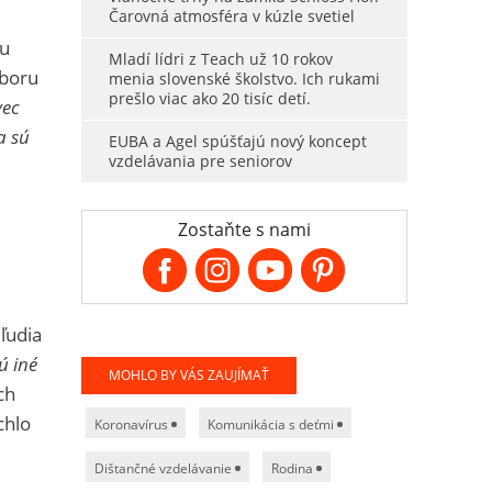
Čarovná atmosféra v kúzle svetiel
ou
Mladí lídri z Teach už 10 rokov
dboru
menia slovenské školstvo. Ich rukami
prešlo viac ako 20 tisíc detí.
vec
a sú
EUBA a Agel spúšťajú nový koncept
vzdelávania pre seniorov
Zostaňte s nami
ľudia
ú iné
MOHLO BY VÁS ZAUJÍMAŤ
ch
chlo
Koronavírus
Komunikácia s deťmi
Dištančné vzdelávanie
Rodina