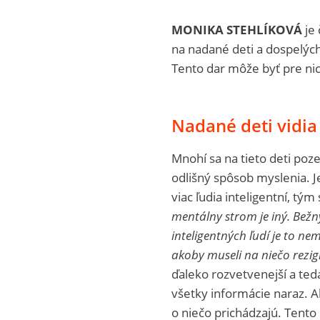
MONIKA STEHLÍKOVÁ
je 
na nadané deti a dospelých
Tento dar môže byť pre ni
Nadané deti vidia 
Mnohí sa na tieto deti poz
odlišný spôsob myslenia. J
viac ľudia inteligentní, tý
mentálny strom je iný. Bežný
inteligentných ľudí je to ne
akoby museli na niečo rezi
ďaleko rozvetvenejší a ted
všetky informácie naraz. A
o niečo prichádzajú. Tento i