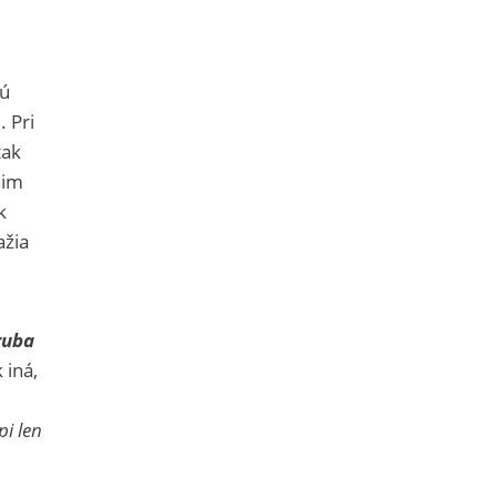
jú
 Pri
tak
nim
k
ažia
ruba
 iná,
pi len