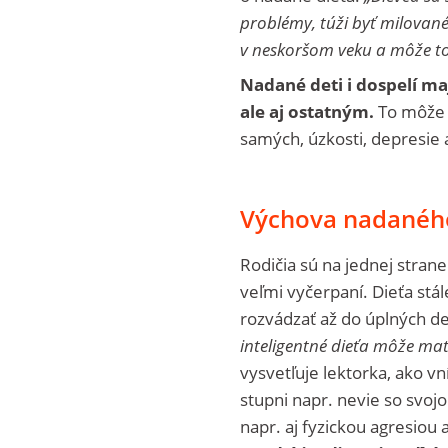
problémy, túži byť milovan
v neskoršom veku a môže t
Nadané deti i dospelí ma
ale aj ostatným.
To môže 
samých, úzkosti, depresie 
Výchova nadaného
Rodičia sú na jednej stran
veľmi vyčerpaní. Dieťa stá
rozvádzať až do úplných de
inteligentné dieťa môže mať
vysvetľuje lektorka, ako vn
stupni napr. nevie so svoj
napr. aj fyzickou agresiou