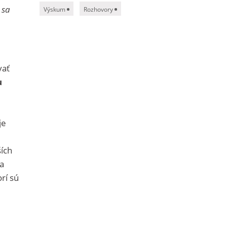
 sa
Výskum
Rozhovory
vať
u
je
ších
a
rí sú