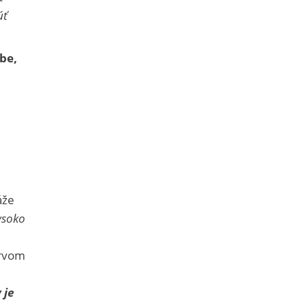
úť
be,
áže
ysoko
prvom
 je