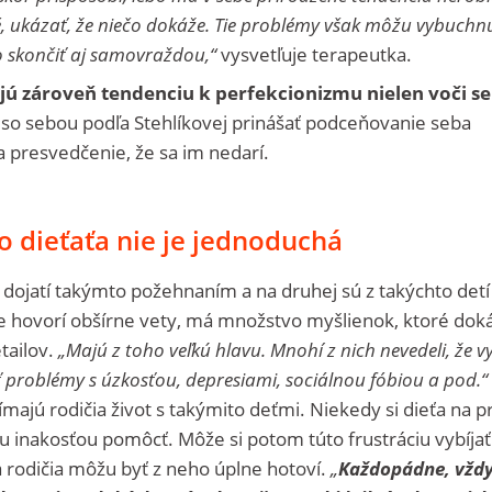
é, ukázať, že niečo dokáže. Tie problémy však môžu vybuchn
o skončiť aj samovraždou,“
vysvetľuje terapeutka.
jú zároveň tendenciu k perfekcionizmu nielen voči se
so sebou podľa Stehlíkovej prinášať podceňovanie seba
a presvedčenie, že sa im nedarí.
 dieťaťa nie je jednoduchá
e dojatí takýmto požehnaním a na druhej sú z takýchto detí
le hovorí obšírne vety, má množstvo myšlienok, ktoré dok
tailov.
„Majú z toho veľkú hlavu. Mnohí z nich nevedeli, že v
 problémy s úzkosťou, depresiami, sociálnou fóbiou a pod.“
ímajú rodičia život s takýmito deťmi. Niekedy si dieťa na 
ou inakosťou pomôcť. Môže si potom túto frustráciu vybíjať
 a rodičia môžu byť z neho úplne hotoví.
„
Každopádne, vždy