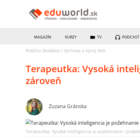
MAGAZÍN
KURZY
TV
PODCAST
Rodičia školákov
/
Výchova a vývoj detí
Terapeutka: Vysoká intel
zároveň
Zuzana Gránska
Terapeutka: Vysoká inteligencia je požehnanie i pro