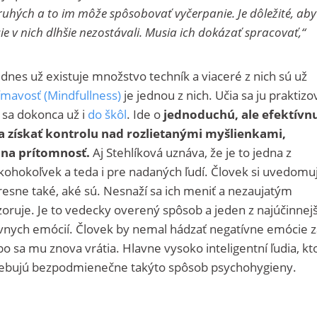
uhých a to im môže spôsobovať vyčerpanie. Je dôležité, aby
ócie v nich dlhšie nezostávali. Musia ich dokázať spracovať,“
dnes už existuje množstvo techník a viaceré z nich sú už
ímavosť (Mindfullness)
je jednou z nich. Učia sa ju praktizo
a sa dokonca už i
do škôl
. Ide o
jednoduchú, ale efektívn
 získať kontrolu nad rozlietanými myšlienkami,
a na prítomnosť.
Aj Stehlíková uznáva, že je to jedna z
 kohokoľvek a teda i pre nadaných ľudí. Človek si uvedomu
esne také, aké sú. Nesnaží sa ich meniť a nezaujatým
oruje. Je to vedecky overený spôsob a jeden z najúčinnej
ívnych emócií. Človek by nemal hádzať negatívne emócie z
ebo sa mu znova vrátia. Hlavne vysoko inteligentní ľudia, kto
trebujú bezpodmienečne takýto spôsob psychohygieny.