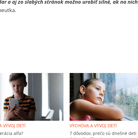
dar a aj zo slabých stránok možno urobiť silné, ak na nich
peutka.
 VÝVOJ DETÍ
VÝCHOVA A VÝVOJ DETÍ
erácia alfa?
7 dôvodov, prečo sú dnešné deti