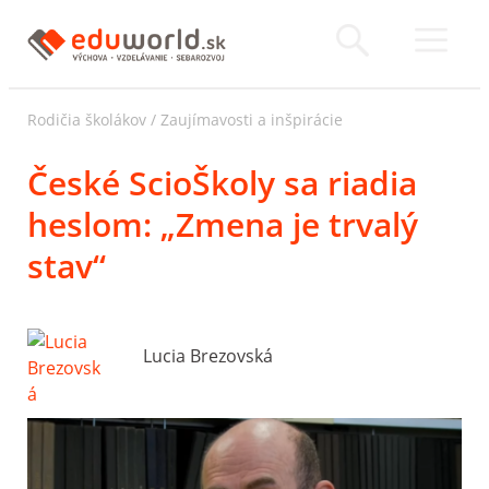
Rodičia školákov
/
Zaujímavosti a inšpirácie
České ScioŠkoly sa riadia
heslom: „Zmena je trvalý
stav“
Lucia Brezovská