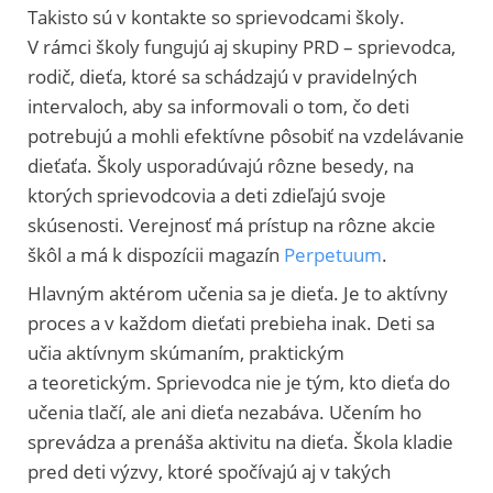
Takisto sú v kontakte so sprievodcami školy.
V rámci školy fungujú aj skupiny PRD – sprievodca,
rodič, dieťa, ktoré sa schádzajú v pravidelných
intervaloch, aby sa informovali o tom, čo deti
potrebujú a mohli efektívne pôsobiť na vzdelávanie
dieťaťa. Školy usporadúvajú rôzne besedy, na
ktorých sprievodcovia a deti zdieľajú svoje
skúsenosti. Verejnosť má prístup na rôzne akcie
škôl a má k dispozícii magazín
Perpetuum
.
Hlavným aktérom učenia sa je dieťa. Je to aktívny
proces a v každom dieťati prebieha inak. Deti sa
učia aktívnym skúmaním, praktickým
a teoretickým. Sprievodca nie je tým, kto dieťa do
učenia tlačí, ale ani dieťa nezabáva. Učením ho
sprevádza a prenáša aktivitu na dieťa. Škola kladie
pred deti výzvy, ktoré spočívajú aj v takých