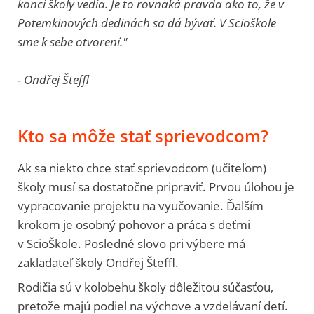
konci školy vedia. Je to rovnaká pravda ako to, že v
Potemkinových dedinách sa dá bývať. V Scioškole
sme k sebe otvorení."
- Ondřej Šteffl
Kto sa môže stať sprievodcom?
Ak sa niekto chce stať sprievodcom (učiteľom)
školy musí sa dostatočne pripraviť. Prvou úlohou je
vypracovanie projektu na vyučovanie. Ďalším
krokom je osobný pohovor a práca s deťmi
v ScioŠkole. Posledné slovo pri výbere má
zakladateľ školy Ondřej Šteffl.
Rodičia sú v kolobehu školy dôležitou súčasťou,
pretože majú podiel na výchove a vzdelávaní detí.