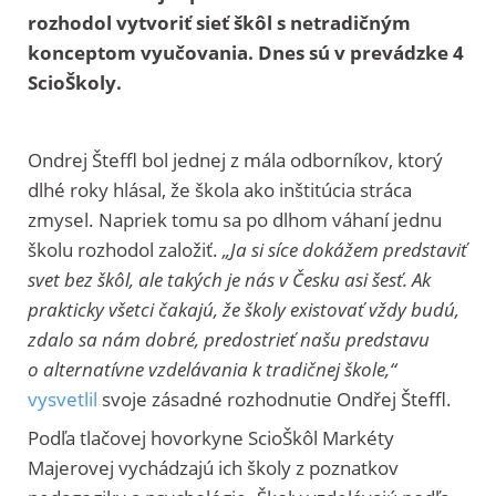
rozhodol vytvoriť sieť škôl s netradičným
konceptom vyučovania. Dnes sú v prevádzke 4
ScioŠkoly.
Ondrej Šteffl bol jednej z mála odborníkov, ktorý
dlhé roky hlásal, že škola ako inštitúcia stráca
zmysel. Napriek tomu sa po dlhom váhaní jednu
školu rozhodol založiť.
„Ja si síce dokážem predstaviť
svet bez škôl, ale takých je nás v Česku asi šesť. Ak
prakticky všetci čakajú, že školy existovať
vždy
budú,
zdalo sa nám dobré, predostrieť našu predstavu
o alternatívne vzdelávania k tradičnej škole,“
vysvetlil
svoje zásadné rozhodnutie Ondřej Šteffl.
Podľa tlačovej hovorkyne ScioŠkôl Markéty
Majerovej vychádzajú ich školy z poznatkov