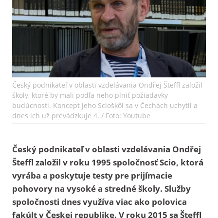
Český podnikateľ v oblasti vzdelávania Ondřej Šteffl založil
školy, ktoré by mali podľa neho plniť požiadavky
budúcnosti. Koncept jeho Scioškôl sa v Čechách uchytil a
dnes ich už prevádzkuje 4. / Foto: Youtube
Český podnikateľ v oblasti vzdelávania Ondřej
Šteffl založil v roku 1995 spoločnosť Scio, ktorá
vyrába a poskytuje testy pre prijímacie
pohovory na vysoké a stredné školy. Služby
spoločnosti dnes využíva viac ako polovica
fakúlt v Českej republike. V roku 2015 sa Šteffl