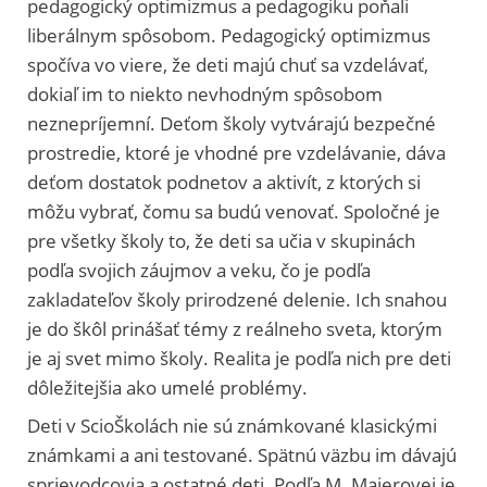
pedagogický optimizmus a pedagogiku poňali
liberálnym spôsobom. Pedagogický optimizmus
spočíva vo viere, že deti majú chuť sa vzdelávať,
dokiaľ im to niekto nevhodným spôsobom
neznepríjemní. Deťom školy vytvárajú bezpečné
prostredie, ktoré je vhodné pre vzdelávanie, dáva
deťom dostatok podnetov a aktivít, z ktorých si
môžu vybrať, čomu sa budú venovať. Spoločné je
pre všetky školy to, že deti sa učia v skupinách
podľa svojich záujmov a veku, čo je podľa
zakladateľov školy prirodzené delenie. Ich snahou
je do škôl prinášať témy z reálneho sveta, ktorým
je aj svet mimo školy. Realita je podľa nich pre deti
dôležitejšia ako umelé problémy.
Deti v ScioŠkolách nie sú známkované klasickými
známkami a ani testované. Spätnú väzbu im dávajú
sprievodcovia a ostatné deti. Podľa M. Majerovej je