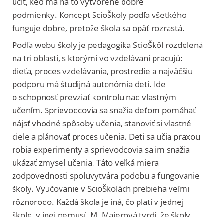
učiť, keď má na to vytvorené dobré
podmienky.
Koncept ScioŠkoly podľa všetkého
funguje dobre, pretože škola sa opäť rozrastá.
Podľa webu školy je pedagogika ScioŠkôl rozdelená
na tri oblasti, s ktorými vo vzdelávaní pracujú:
dieťa, proces vzdelávania, prostredie a najväčšiu
podporu má študijná autonómia detí. Ide
o schopnosť prevziať kontrolu nad vlastným
učením. Sprievodcovia sa snažia deťom pomáhať
nájsť vhodné spôsoby učenia, stanoviť si vlastné
ciele a plánovať proces učenia. Deti sa učia praxou,
robia experimenty a sprievodcovia sa im snažia
ukázať zmysel učenia. Táto veľká miera
zodpovednosti spoluvytvára podobu a fungovanie
školy. Vyučovanie v ScioŠkolách prebieha veľmi
rôznorodo. Každá škola je iná, čo platí v jednej
škole, v inej nemusí. M. Majerová tvrdí, že školy