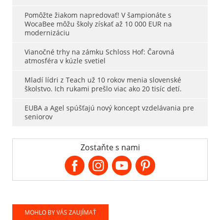
Pomôžte žiakom napredovať! V šampionáte s
WocaBee môžu školy získať až 10 000 EUR na
modernizáciu
Vianočné trhy na zámku Schloss Hof: Čarovná
atmosféra v kúzle svetiel
Mladí lídri z Teach už 10 rokov menia slovenské
školstvo. Ich rukami prešlo viac ako 20 tisíc detí.
EUBA a Agel spúšťajú nový koncept vzdelávania pre
seniorov
Zostaňte s nami
MOHLO BY VÁS ZAUJÍMAŤ