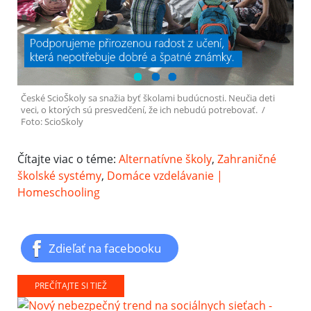
České ScioŠkoly sa snažia byť školami budúcnosti. Neučia deti
veci, o ktorých sú presvedčení, že ich nebudú potrebovať. /
Foto: ScioSkoly
Čítajte viac o téme:
Alternatívne školy
,
Zahraničné
školské systémy
,
Domáce vzdelávanie |
Homeschooling
Zdieľať na facebooku
PREČÍTAJTE SI TIEŽ