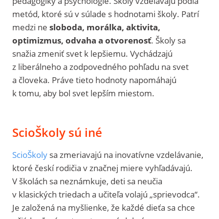
pedagogiky a psychológie. Školy vzdelávajú podľa
metód, ktoré sú v súlade s hodnotami školy. Patrí
medzi ne
sloboda, morálka, aktivita,
optimizmus, odvaha a otvorenosť
. Školy sa
snažia zmeniť svet k lepšiemu. Vychádzajú
z liberálneho a zodpovedného pohľadu na svet
a človeka. Práve tieto hodnoty napomáhajú
k tomu, aby bol svet lepším miestom.
ScioŠkoly sú iné
ScioŠkoly
sa zmeriavajú na inovatívne vzdelávanie,
ktoré českí rodičia v značnej miere vyhľadávajú.
V školách sa neznámkuje, deti sa neučia
v klasických triedach a učiteľa volajú „sprievodca“.
Je založená na myšlienke, že každé dieťa sa chce