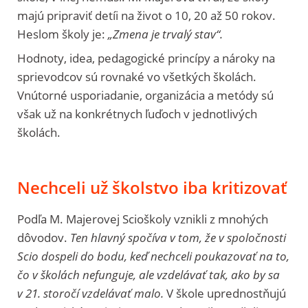
majú pripraviť detíi na život o 10, 20 až 50 rokov.
Heslom školy je:
„Zmena je trvalý stav“.
Hodnoty, idea, pedagogické princípy a nároky na
sprievodcov sú rovnaké vo všetkých školách.
Vnútorné usporiadanie, organizácia a metódy sú
však už na konkrétnych ľuďoch v jednotlivých
školách.
Nechceli už školstvo iba kritizovať
Podľa M. Majerovej Scioškoly vznikli z mnohých
dôvodov.
Ten hlavný spočíva v tom, že v spoločnosti
Scio dospeli do bodu, keď nechceli poukazovať na to,
čo v školách nefunguje, ale vzdelávať tak, ako by sa
v 21. storočí vzdelávať malo.
V škole uprednostňujú