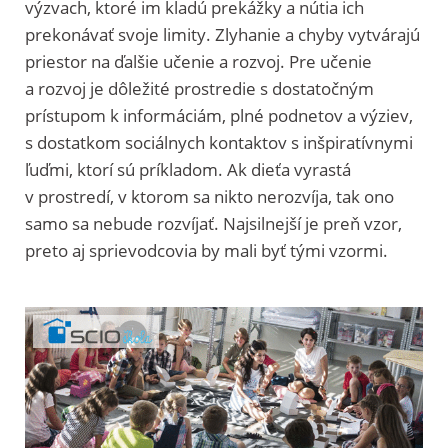
výzvach, ktoré im kladú prekážky a nútia ich
prekonávať svoje limity. Zlyhanie a chyby vytvárajú
priestor na ďalšie učenie a rozvoj. Pre učenie
a rozvoj je dôležité prostredie s dostatočným
prístupom k informáciám, plné podnetov a výziev,
s dostatkom sociálnych kontaktov s inšpiratívnymi
ľuďmi, ktorí sú príkladom. Ak dieťa vyrastá
v prostredí, v ktorom sa nikto nerozvíja, tak ono
samo sa nebude rozvíjať. Najsilnejší je preň vzor,
preto aj sprievodcovia by mali byť tými vzormi.