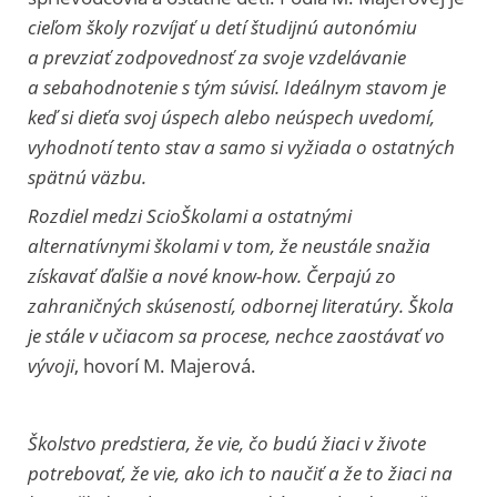
cieľom školy rozvíjať u detí študijnú autonómiu
a prevziať zodpovednosť za svoje vzdelávanie
a sebahodnotenie s tým súvisí. Ideálnym stavom je
keď si dieťa svoj úspech alebo neúspech uvedomí,
vyhodnotí tento stav a samo si vyžiada o ostatných
spätnú väzbu.
Rozdiel medzi ScioŠkolami a ostatnými
alternatívnymi školami v tom, že neustále snažia
získavať ďalšie a nové know-how. Čerpajú zo
zahraničných skúseností, odbornej literatúry. Škola
je stále v učiacom sa procese, nechce zaostávať vo
vývoji
, hovorí M. Majerová.
Školstvo predstiera, že vie, čo budú žiaci v živote
potrebovať, že vie, ako ich to naučiť a že to žiaci na