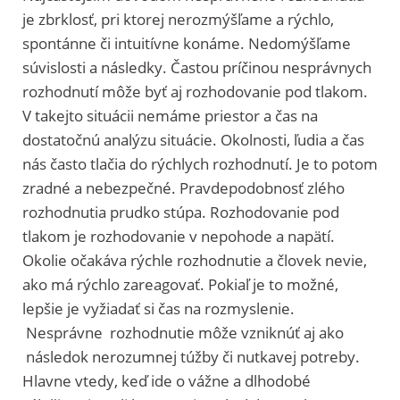
je zbrklosť, pri ktorej nerozmýšľame a rýchlo,
spontánne či intuitívne konáme. Nedomýšľame
súvislosti a následky. Častou príčinou nesprávnych
rozhodnutí môže byť aj rozhodovanie pod tlakom.
V takejto situácii nemáme priestor a čas na
dostatočnú analýzu situácie. Okolnosti, ľudia a čas
nás často tlačia do rýchlych rozhodnutí. Je to potom
zradné a nebezpečné. Pravdepodobnosť zlého
rozhodnutia prudko stúpa. Rozhodovanie pod
tlakom je rozhodovanie v nepohode a napätí.
Okolie očakáva rýchle rozhodnutie a človek nevie,
ako má rýchlo zareagovať. Pokiaľ je to možné,
lepšie je vyžiadať si čas na rozmyslenie.
Nesprávne rozhodnutie môže vzniknúť aj ako
následok nerozumnej túžby či nutkavej potreby.
Hlavne vtedy, keď ide o vážne a dlhodobé