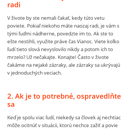
radi
V živote by ste nemali čakať, kedy túto vetu
poviete. Pokiaľ niekoho máte naozaj radi, je vám s
tými ľuďmi nádherne, povedzte im to. Ak ste to
ešte nestihli, využite práve čas Vianoc. Viete koľko
ľudí tieto slová nevyslovilo nikdy a potom ich to
mrzelo? Už nečakajte. Konajte! Často v živote
čakáme na nejaké zázraky, ale zázraky sa ukrývajú
v jednoduchých veciach.
2. Ak je to potrebné, ospravedlňte
sa
Keď je spolu viac ľudí, niekedy sa človek aj nechtiac
môže ocitnúť v situácii, ktorú nechce zažiť a povie