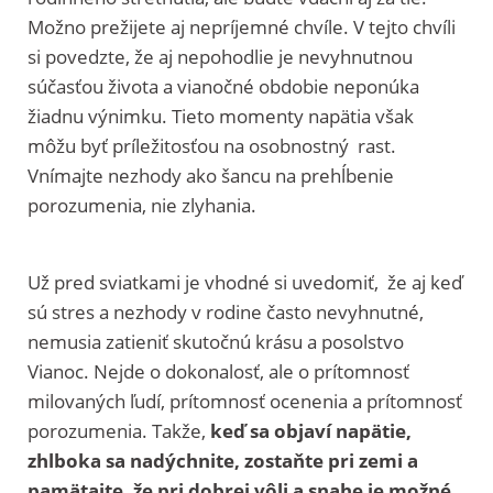
Možno prežijete aj nepríjemné chvíle. V tejto chvíli
si povedzte, že aj nepohodlie je nevyhnutnou
súčasťou života a vianočné obdobie neponúka
žiadnu výnimku. Tieto momenty napätia však
môžu byť príležitosťou na osobnostný rast.
Vnímajte nezhody ako šancu na prehĺbenie
porozumenia, nie zlyhania.
Už pred sviatkami je vhodné si uvedomiť, že aj keď
sú stres a nezhody v rodine často nevyhnutné,
nemusia zatieniť skutočnú krásu a posolstvo
Vianoc. Nejde o dokonalosť, ale o prítomnosť
milovaných ľudí, prítomnosť ocenenia a prítomnosť
porozumenia. Takže,
keď sa objaví napätie,
zhlboka sa nadýchnite, zostaňte pri zemi a
pamätajte, že pri dobrej vôli a snahe je možné