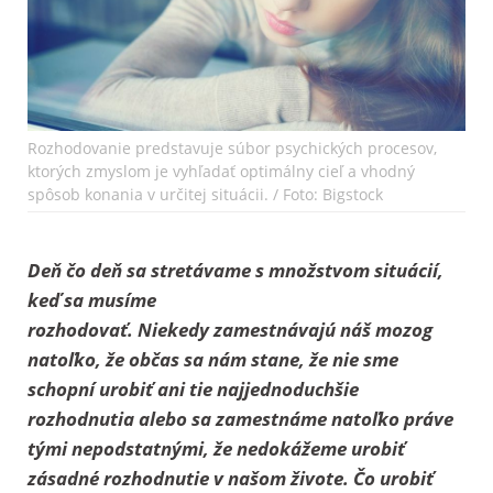
Rozhodovanie predstavuje súbor psychických procesov,
ktorých zmyslom je vyhľadať optimálny cieľ a vhodný
spôsob konania v určitej situácii. / Foto: Bigstock
Deň čo deň sa stretávame s množstvom situácií,
keď sa musíme
rozhodovať. Niekedy zamestnávajú náš mozog
natoľko, že občas sa nám stane, že nie sme
schopní urobiť ani tie najjednoduchšie
rozhodnutia alebo sa zamestnáme natoľko práve
tými nepodstatnými, že nedokážeme urobiť
zásadné rozhodnutie v našom živote. Čo urobiť