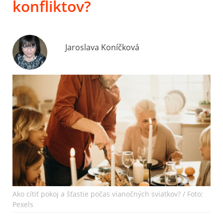
konfliktov?
Jaroslava Koníčková
Ako cítiť pokoj a šťastie počas vianočných sviatkov? / Foto:
Pexels