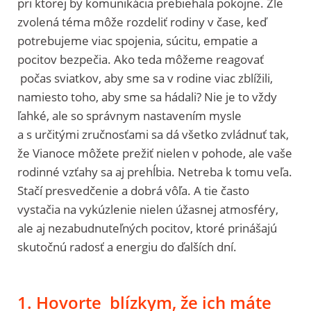
pri ktorej by komunikácia prebiehala pokojne. Zle
zvolená téma môže rozdeliť rodiny v čase, keď
potrebujeme viac spojenia, súcitu, empatie a
pocitov bezpečia. Ako teda môžeme reagovať
počas sviatkov, aby sme sa v rodine viac zblížili,
namiesto toho, aby sme sa hádali? Nie je to vždy
ľahké, ale so správnym nastavením mysle
a s určitými zručnosťami sa dá všetko zvládnuť tak,
že Vianoce môžete prežiť nielen v pohode, ale vaše
rodinné vzťahy sa aj prehĺbia. Netreba k tomu veľa.
Stačí presvedčenie a dobrá vôľa. A tie často
vystačia na vykúzlenie nielen úžasnej atmosféry,
ale aj nezabudnuteľných pocitov, ktoré prinášajú
skutočnú radosť a energiu do ďalších dní.
1. Hovorte blízkym, že ich máte