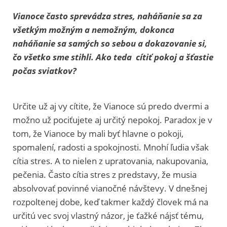
Vianoce často sprevádza stres, naháňanie sa za
všetkým možným a nemožným, dokonca
naháňanie sa samých so sebou a dokazovanie si,
čo všetko sme stihli. Ako teda cítiť pokoj a šťastie
počas sviatkov?
Určite už aj vy cítite, že Vianoce sú predo dvermi a
možno už pociťujete aj určitý nepokoj. Paradox je v
tom, že Vianoce by mali byť hlavne o pokoji,
spomalení, radosti a spokojnosti. Mnohí ľudia však
cítia stres. A to nielen z upratovania, nakupovania,
pečenia. Často cítia stres z predstavy, že musia
absolvovať povinné vianočné návštevy. V dnešnej
rozpoltenej dobe, keď takmer každý človek má na
určitú vec svoj vlastný názor, je ťažké nájsť tému,