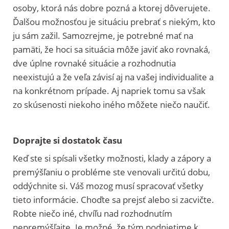
osoby, ktorá nás dobre pozná a ktorej dôverujete.
Ďalšou možnosťou je situáciu prebrať s niekým, kto
ju sám zažil. Samozrejme, je potrebné mať na
pamäti, že hoci sa situácia môže javiť ako rovnaká,
dve úplne rovnaké situácie a rozhodnutia
neexistujú a že veľa závisí aj na vašej individualite a
na konkrétnom prípade. Aj napriek tomu sa však
zo skúsenosti niekoho iného môžete niečo naučiť.
Doprajte si dostatok času
Keď ste si spísali všetky možnosti, klady a zápory a
premýšľaniu o probléme ste venovali určitú dobu,
oddýchnite si. Váš mozog musí spracovať všetky
tieto informácie. Choďte sa prejsť alebo si zacvičte.
Robte niečo iné, chvíľu nad rozhodnutím
nepremýšľajte. Je možné, že tým podnietime k