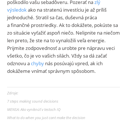
poškodilo vašu sebadôveru. Pozerať na
zlý
výsledok
ako na stratenú investíciu je až príliš
jednoduché. Stratil sa čas, duševná práca
a finančné prostriedky. Ak to dokážete, pokúste sa
zo situácie vyťažiť aspoň niečo. Nelipnite na niečom
len preto, že ste na to vynaložili veľa energie.
Prijmite zodpovednosť a urobte pre nápravu veci
všetko, čo je vo vašich silách. Vždy sa dá začať
odznovu a
chyby
nás posúvajú vpred, ak ich
dokážeme vnímať správnym spôsobom.
Zdroje:
7 steps making sound decisions
MENSA: Ako vyniknúť v testoch IQ
What to do when you just cant make the decision