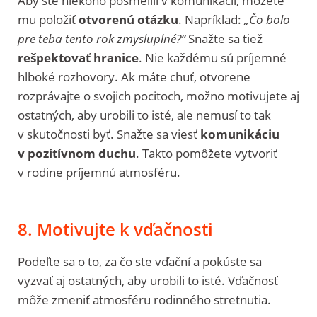
Aby ste niekoho posmelili v komunikácii, môžete
mu položiť
otvorenú otázku
. Napríklad:
„Čo bolo
pre teba tento rok zmysluplné?“
Snažte sa tiež
rešpektovať hranice
. Nie každému sú príjemné
hlboké rozhovory. Ak máte chuť, otvorene
rozprávajte o svojich pocitoch, možno motivujete aj
ostatných, aby urobili to isté, ale nemusí to tak
v skutočnosti byť. Snažte sa viesť
komunikáciu
v pozitívnom duchu
. Takto pomôžete vytvoriť
v rodine príjemnú atmosféru.
8. Motivujte k vďačnosti
Podeľte sa o to, za čo ste vďační a pokúste sa
vyzvať aj ostatných, aby urobili to isté. Vďačnosť
môže zmeniť atmosféru rodinného stretnutia.