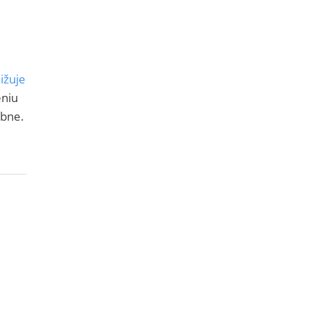
ižuje
eniu
obne.