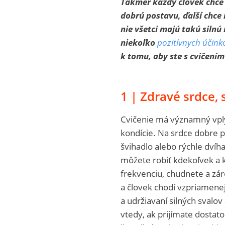
Takmer každý človek chce 
dobrú postavu, ďalší chce 
nie všetci majú takú silnú
niekoľko
pozitívnych účink
k tomu, aby ste s cvičením
1 | Zdravé srdce, s
Cvičenie má významný vply
kondície. Na srdce dobre p
švihadlo alebo rýchle dvíh
môžete robiť kdekoľvek a 
frekvenciu, chudnete a zár
a človek chodí vzpriamenej
a udržiavaní silných svalov 
vtedy, ak prijímate dosta