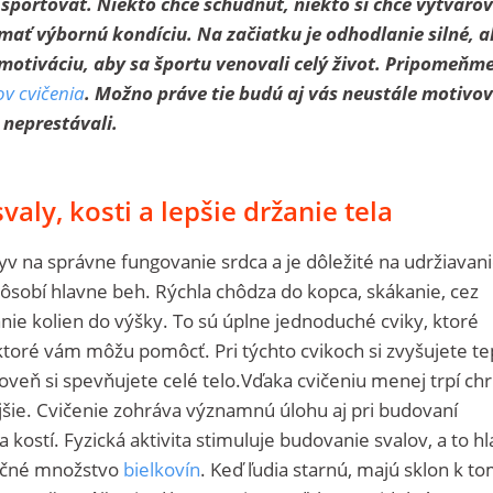
športovať. Niekto chce schudnúť, niekto si chce vytvaro
mať výbornú kondíciu. Na začiatku je odhodlanie silné, a
 motiváciu, aby sa športu venovali celý život. Pripomeňme
ov cvičenia
. Možno práve tie budú aj vás neustále motivo
 neprestávali.
valy, kosti a lepšie držanie tela
v na správne fungovanie srdca a je dôležité na udržiavan
ôsobí hlavne beh. Rýchla chôdza do kopca, skákanie, cez
anie kolien do výšky. To sú úplne jednoduché cviky, ktoré
ktoré vám môžu pomôcť. Pri týchto cvikoch si zvyšujete t
oveň si spevňujete celé telo.Vďaka cvičeniu menej trpí chr
šie. Cvičenie zohráva významnú úlohu aj pri budovaní
a kostí. Fyzická aktivita stimuluje budovanie svalov, a to h
točné množstvo
bielkovín
. Keď ľudia starnú, majú sklon k t