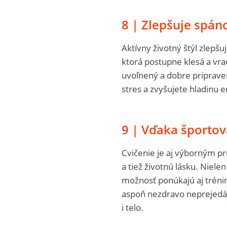
8 | Zlepšuje spán
Aktívny životný štýl zlepšuj
ktorá postupne klesá a vrac
uvoľnený a dobre priprave
stres a zvyšujete hladinu 
9 | Vďaka športov
Cvičenie je aj výborným p
a tiež životnú lásku. Niele
možnosť ponúkajú aj tréning
aspoň nezdravo neprejedáte
i telo.