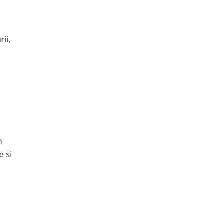
ii,
h
e si
ú