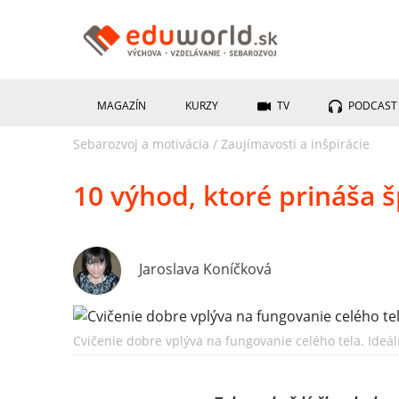
MAGAZÍN
KURZY
TV
PODCAST
Sebarozvoj a motivácia
/
Zaujímavosti a inšpirácie
10 výhod, ktoré prináša 
Jaroslava Koníčková
Cvičenie dobre vplýva na fungovanie celého tela. Ideál