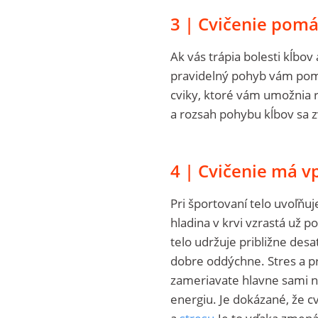
3 | Cvičenie pom
Ak vás trápia bolesti kĺbo
pravidelný pohyb vám pom
cviky, ktoré vám umožnia r
a rozsah pohybu kĺbov sa z
4 | Cvičenie má vp
Pri športovaní telo uvoľňu
hladina v krvi vzrastá už 
telo udržuje približne des
dobre oddýchne. Stres a pro
zameriavate hlavne sami na
energiu. Je dokázané, že cv