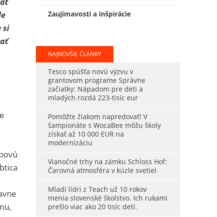
vať
le
Zaujímavosti a inšpirácie
 si
vať
NAJNOVŠIE ČLÁNKY
Tesco spúšťa novú výzvu v
grantovom programe Správne
začiatky: Nápadom pre deti a
mladých rozdá 223-tisíc eur
ie
Pomôžte žiakom napredovať! V
šampionáte s WocaBee môžu školy
získať až 10 000 EUR na
modernizáciu
epovú
Vianočné trhy na zámku Schloss Hof:
btica
Čarovná atmosféra v kúzle svetiel
Mladí lídri z Teach už 10 rokov
lavne
menia slovenské školstvo. Ich rukami
omu,
prešlo viac ako 20 tisíc detí.