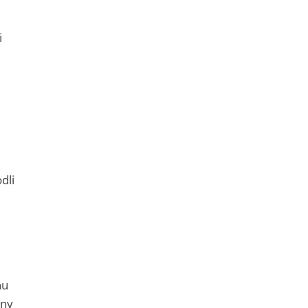
e
i
dli
hu
rny