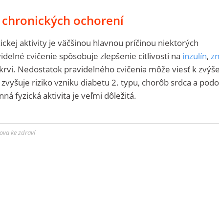
o chronických ochorení
ckej aktivity je väčšinou hlavnou príčinou niektorých
idelné cvičenie spôsobuje zlepšenie citlivosti na
inzulín
,
zn
krvi. Nedostatok pravidelného cvičenia môže viesť k zvýš
zvyšuje riziko vzniku diabetu 2. typu, chorôb srdca a pod
á fyzická aktivita je veľmi dôležitá.
ova ke zdraví