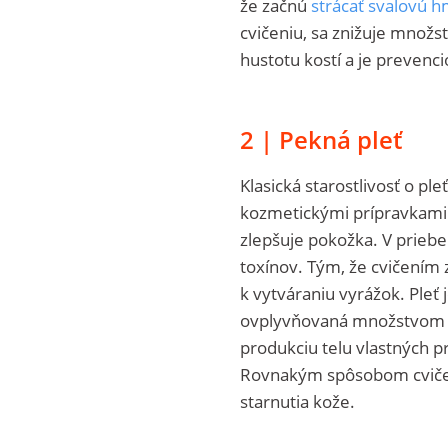
že začnú
strácať svalovú 
cvičeniu, sa znižuje množs
hustotu kostí a je prevenc
2 | Pekná pleť
Klasická starostlivosť o pl
kozmetickými prípravkami.
zlepšuje pokožka. V priebe
toxínov. Tým, že cvičením 
k vytváraniu vyrážok. Pleť
ovplyvňovaná množstvom ox
produkciu telu vlastných 
Rovnakým spôsobom cvičen
starnutia kože.