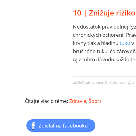
10 | Znižuje rizik
Nedostatok pravidelnej fyzi
chronických ochorení. Prav
krvný tlak a hladinu
tuku
v 
brušného tuku, čo zároveň 
Aj z tohto dôvodu každodenn
ZDROJ: J.Machová, D. Kubátová: Vých
Čítajte viac o téme:
Zdravie
,
Šport
Zdieľať na facebooku