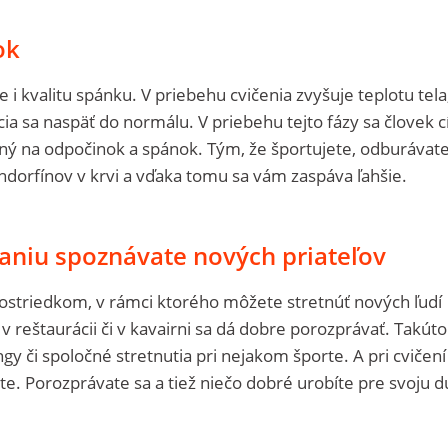
ok
e i kvalitu spánku. V priebehu cvičenia zvyšuje teplotu tela
ia sa naspäť do normálu. V priebehu tejto fázy sa človek cí
ný na odpočinok a spánok. Tým, že športujete, odburávat
endorfínov v krvi a vďaka tomu sa vám zaspáva ľahšie.
aniu spoznávate nových priateľov
rostriedkom, v rámci ktorého môžete stretnúť nových ľudí
n v reštaurácii či v kavairni sa dá dobre porozprávať. Takúto
y či spoločné stretnutia pri nejakom športe. A pri cvičení
. Porozprávate sa a tiež niečo dobré urobíte pre svoju d