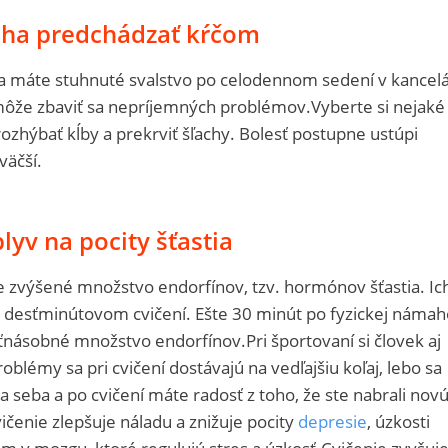
áha predchádzať kŕčom
v a máte stuhnuté svalstvo po celodennom sedení v kancelár
ôže zbaviť sa nepríjemných problémov.Vyberte si nejaké
ozhýbať kĺby a prekrviť šľachy. Bolesť postupne ustúpi
väčší.
lyv na pocity šťastia
je zvýšené množstvo endorfínov, tzv. hormónov šťastia. Ic
po desťminútovom cvičení. Ešte 30 minút po fyzickej námah
aťnásobné množstvo endorfínov.Pri športovaní si človek aj
blémy sa pri cvičení dostávajú na vedľajšiu koľaj, lebo sa
 seba a po cvičení máte radosť z toho, že ste nabrali nov
ičenie zlepšuje náladu a znižuje pocity
depresie
, úzkosti