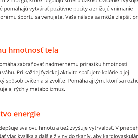
m v mozgu, ktoré regulujú stres a úzkosť.Cvičenie zvyšuj
 pomáhajú vytvárať pozitívne pocity a znižujú vnímanie
ktorému športu sa venujete. Vaša nálada sa môže zlepšiť pr
nu hmotnosť tela
pomáha zabraňovať nadmernému prírastku hmotnosti
áhu. Pri každej fyzickej aktivite spaľujete kalórie a jej
ý spôsob cvičenia si zvolíte. Pomáha aj tým, ktorí sa rozho
uje aj rýchly metabolizmus.
tvo energie
 zlepšuje svalovú hmotu a tiež zvyšuje vytrvalosť. V priebe
ať viac kyslíka a ďalšie živiny do tkanív, aby kardiovaskulá