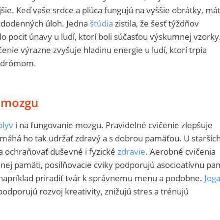
šie. Keď vaše srdce a pľúca fungujú na vyššie obrátky, má
aždodenných úloh. Jedna
štúdia
zistila, že šesť týždňov
lo pocit únavy u ľudí, ktorí boli súčasťou výskumnej vzorky
ičenie výrazne zvyšuje hladinu energie u ľudí, ktorí trpia
ndrómom.
n mozgu
plyv
i na fungovanie mozgu. Pravidelné cvičenie zlepšuje
omáhá ho tak udržať zdravý a s dobrou pamäťou. U staršíc
 ochraňovať duševné i fyzické
zdravie
. Aerobné cvičenia
nej pamäti, posilňovacie cviky podporujú asocioatívnu pa
apríklad priradiť tvár k správnemu menu a podobne.
Jog
odporujú rozvoj kreativity, znižujú stres a trénujú