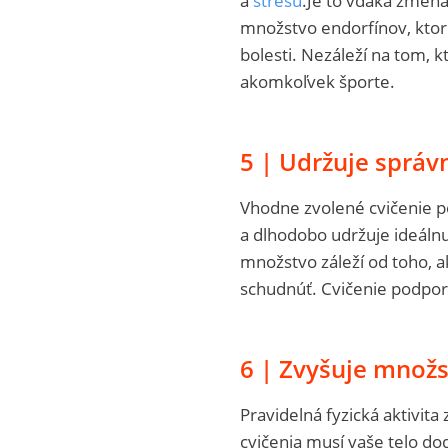
a
stresu
.Je to vďaka zmená
množstvo endorfínov, ktoré
bolesti. Nezáleží na tom, 
akomkoľvek športe.
5 | Udržuje správ
Vhodne zvolené cvičenie 
a dlhodobo udržuje ideálnu v
množstvo záleží od toho, ak
schudnúť. Cvičenie podpor
6 | Zvyšuje množs
Pravidelná fyzická aktivita
cvičenia musí vaše telo dod