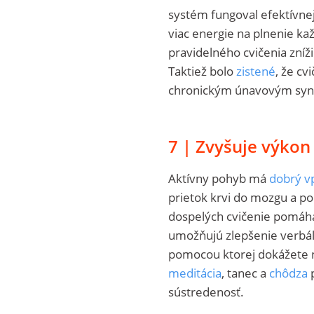
systém fungoval efektívnej
viac energie na plnenie k
pravidelného cvičenia zníži
Taktiež bolo
zistené
, že cv
chronickým únavovým sy
7 | Zvyšuje výko
Aktívny pohyb má
dobrý v
prietok krvi do mozgu a p
dospelých cvičenie pomáha
umožňujú zlepšenie verbál
pomocou ktorej dokážete n
meditácia
, tanec a
chôdza
p
sústredenosť.