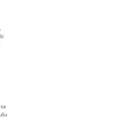
,
ti
e
 sa
ušu