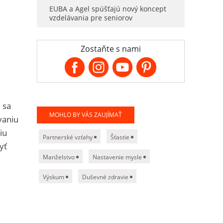
EUBA a Agel spúšťajú nový koncept
vzdelávania pre seniorov
Zostaňte s nami
 sa
MOHLO BY VÁS ZAUJÍMAŤ
vaniu
iu
Partnerské vzťahy
Šťastie
yť
Manželstvo
Nastavenie mysle
Výskum
Duševné zdravie