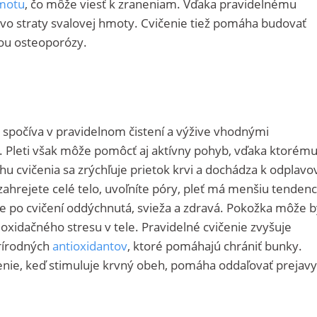
hmotu
, čo môže viesť k zraneniam. Vďaka pravidelnému
tvo straty svalovej hmoty. Cvičenie tiež pomáha budovať
iou osteoporózy.
eť spočíva v pravidelnom čistení a výžive vhodnými
 Pleti však môže pomôcť aj aktívny pohyb, vďaka ktorému
hu cvičenia sa zrýchľuje prietok krvi a dochádza k odplavo
zahrejete celé telo, uvoľníte póry, pleť má menšiu tendenc
 je po cvičení oddýchnutá, svieža a zdravá. Pokožka môže b
idačného stresu v tele. Pravidelné cvičenie zvyšuje
prírodných
antioxidantov
, ktoré pomáhajú chrániť bunky.
ie, keď stimuluje krvný obeh, pomáha oddaľovať prejavy