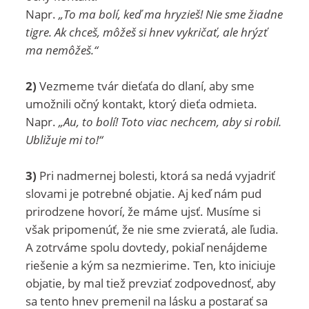
Napr.
„To ma bolí, keď ma hryzieš! Nie sme žiadne
tigre. Ak chceš, môžeš si hnev vykričať, ale hrýzť
ma nemôžeš.“
2)
Vezmeme tvár dieťaťa do dlaní, aby sme
umožnili očný kontakt, ktorý dieťa odmieta.
Napr.
„Au, to bolí! Toto viac nechcem, aby si robil.
Ubližuje mi to!“
3)
Pri nadmernej bolesti, ktorá sa nedá vyjadriť
slovami je potrebné objatie. Aj keď nám pud
prirodzene hovorí, že máme ujsť. Musíme si
však pripomenúť, že nie sme zvieratá, ale ľudia.
A zotrváme spolu dovtedy, pokiaľ nenájdeme
riešenie a kým sa nezmierime. Ten, kto iniciuje
objatie, by mal tiež prevziať zodpovednosť, aby
sa tento hnev premenil na lásku a postarať sa