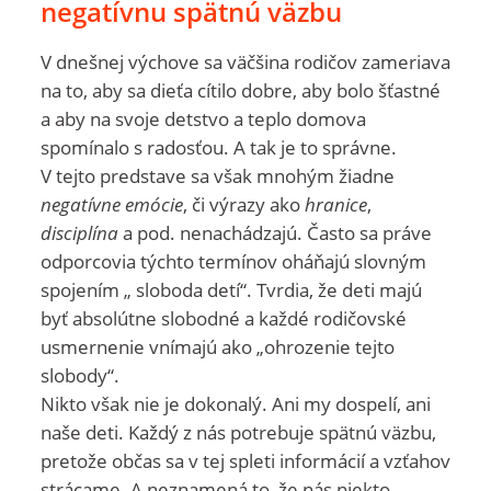
negatívnu spätnú väzbu
V dnešnej výchove sa väčšina rodičov zameriava
na to, aby sa dieťa cítilo dobre, aby bolo šťastné
a aby na svoje detstvo a teplo domova
spomínalo s radosťou. A tak je to správne.
V tejto predstave sa však mnohým žiadne
negatívne emócie
, či výrazy ako
hranice
,
disciplína
a pod. nenachádzajú. Často sa práve
odporcovia týchto termínov oháňajú slovným
spojením „ sloboda detí“. Tvrdia, že deti majú
byť absolútne slobodné a každé rodičovské
usmernenie vnímajú ako „ohrozenie tejto
slobody“.
Nikto však nie je dokonalý. Ani my dospelí, ani
naše deti. Každý z nás potrebuje spätnú väzbu,
pretože občas sa v tej spleti informácií a vzťahov
strácame. A neznamená to, že nás niekto