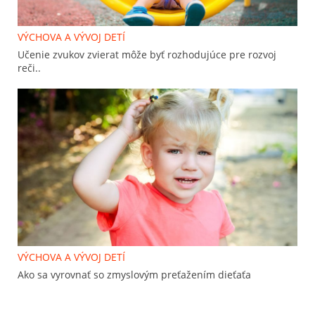
VÝCHOVA A VÝVOJ DETÍ
Učenie zvukov zvierat môže byť rozhodujúce pre rozvoj
reči..
VÝCHOVA A VÝVOJ DETÍ
Ako sa vyrovnať so zmyslovým preťažením dieťaťa