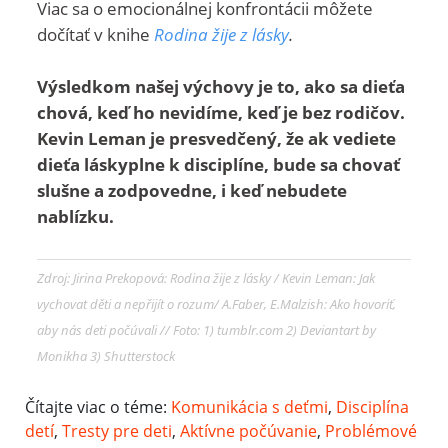
Viac sa o emocionálnej konfrontácii môžete
dočítať v knihe
Rodina žije z lásky
.
Výsledkom našej výchovy je to, ako sa dieťa
chová, keď ho nevidíme, keď je bez rodičov.
Kevin Leman je presvedčený, že ak vediete
dieťa láskyplne k disciplíne, bude sa chovať
slušne a zodpovedne, i keď nebudete
nablízku.
Zdroj: Jirina Prekopová: Rodina žije z lásky / Kevin Leman: Jak
vychovat děti a nepřijít o rozum/ A.Faber, E.Malzish: Ako hovoriť,
aby nás deti počúvali // Foto: 1) tumblr.com 2) Deviantart by
Monikha 3) Shutterstock
Čítajte viac o téme:
Komunikácia s deťmi
,
Disciplína
detí
,
Tresty pre deti
,
Aktívne počúvanie
,
Problémové