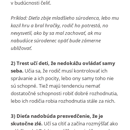
v budúcnosti čeliť.
Príklad: Dieťa zbije mladšieho súrodenca, lebo mu
kazil hru a bral hračky, rodič ho potrestá, no
nevysvetlí, ako by sa mal zachovať, ak mu
nabudúce súrodenec opäť bude zámerne
ubližovať.
2) Trest učí deti, že nedokážu ovládať samy
seba.
Učia sa, že rodič musí kontrolovať ich
správanie a ich pocity, lebo ony samy toho nie
sú schopné. Tiež majú tendenciu nemať
dostatočné schopnosti robiť dobré rozhodnutia,
lebo ich rodičia robia rozhodnutia stále za nich.
3) Dieťa nadobúda presvedčenie, že je
skutočne zlé.
Učí sa cítiť a začína rozmýšľať ako