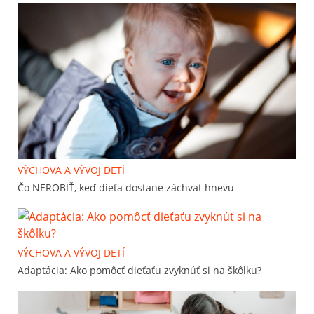
VÝCHOVA A VÝVOJ DETÍ
Čo NEROBIŤ, keď dieťa dostane záchvat hnevu
VÝCHOVA A VÝVOJ DETÍ
Adaptácia: Ako pomôcť dieťaťu zvyknúť si na škôlku?