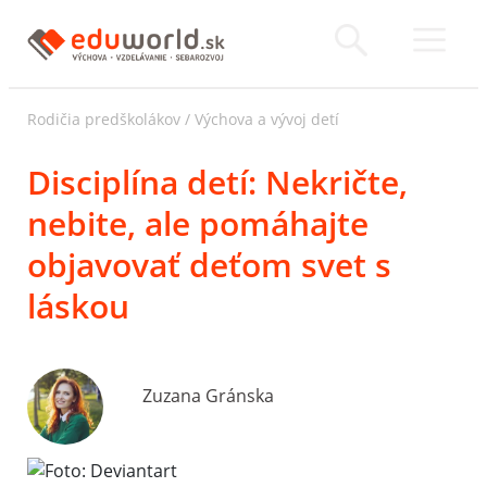
Rodičia predškolákov
/
Výchova a vývoj detí
Disciplína detí: Nekričte,
nebite, ale pomáhajte
objavovať deťom svet s
láskou
Zuzana Gránska