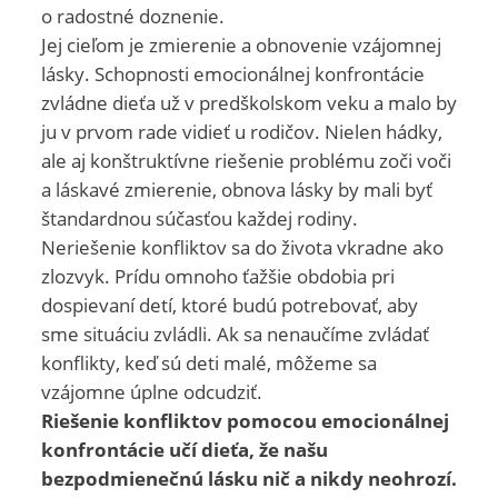
o radostné doznenie.
Jej cieľom je zmierenie a obnovenie vzájomnej
lásky. Schopnosti emocionálnej konfrontácie
zvládne dieťa už v predškolskom veku a malo by
ju v prvom rade vidieť u rodičov. Nielen hádky,
ale aj konštruktívne riešenie problému zoči voči
a láskavé zmierenie, obnova lásky by mali byť
štandardnou súčasťou každej rodiny.
Neriešenie konfliktov sa do života vkradne ako
zlozvyk. Prídu omnoho ťažšie obdobia pri
dospievaní detí, ktoré budú potrebovať, aby
sme situáciu zvládli. Ak sa nenaučíme zvládať
konflikty, keď sú deti malé, môžeme sa
vzájomne úplne odcudziť.
Riešenie konfliktov pomocou emocionálnej
konfrontácie učí dieťa, že našu
bezpodmienečnú lásku nič a nikdy neohrozí.