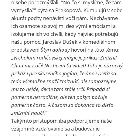
o sebe porozmýšľali. "No čo si myslíme, že tam
vymyslia?" pýta sa Prekopová. Kumulujú v sebe
akurát pocity nenávisti voči nám. Nechávame
ich osamote so svojimi desivými emóciami a
izolujeme ich vo chvíli, kedy najviac potrebujú
našu pomoc. Jaroslav Dušek v komediálnom
predstavení
Štyri dohody
hovorí na túto tému:
„Vrcholom rodičovskej mágie je príkaz: Zmizni!
Choď mi z očí! Nechcem ťa vidieť! Toto je náročný
príkaz i pre skúseného jogína, že áno? Dieťa sa
teda všemožne snaží zmiznúť, ale samozrejme
mu to nejde, divne tam stále trčí. Pripadá si
pomerne netradične, ale ten pokyn počuje
pomerne často. A časom sa dokonca to dieťa
zmiznúť naučí.“
Takýmto prístupom iba podporujeme naše
vzájomné vzďaľovanie sa a budovanie