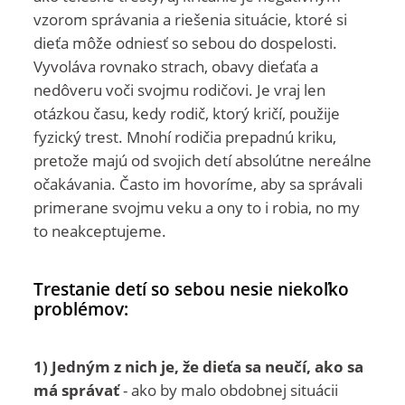
vzorom správania a riešenia situácie, ktoré si
dieťa môže odniesť so sebou do dospelosti.
Vyvoláva rovnako strach, obavy dieťaťa a
nedôveru voči svojmu rodičovi. Je vraj len
otázkou času, kedy rodič, ktorý kričí, použije
fyzický trest. Mnohí rodičia prepadnú kriku,
pretože majú od svojich detí absolútne nereálne
očakávania. Často im hovoríme, aby sa správali
primerane svojmu veku a ony to i robia, no my
to neakceptujeme.
Trestanie detí so sebou nesie niekoľko
problémov:
1) Jedným z nich je, že dieťa sa neučí, ako sa
má správať
- ako by malo obdobnej situácii