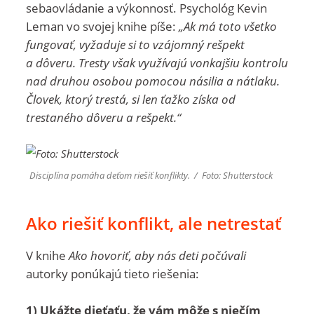
sebaovládanie a výkonnosť. Psychológ Kevin
Leman vo svojej knihe píše:
„Ak má toto všetko
fungovať, vyžaduje si to vzájomný rešpekt
a dôveru. Tresty však využívajú vonkajšiu kontrolu
nad druhou osobou pomocou násilia a nátlaku.
Človek, ktorý trestá, si len ťažko získa od
trestaného dôveru a rešpekt.“
Disciplína pomáha deťom riešiť konflikty. / Foto: Shutterstock
Ako riešiť konflikt, ale netrestať
V knihe
Ako hovoriť, aby nás deti počúvali
autorky ponúkajú tieto riešenia:
1) Ukážte dieťaťu, že vám môže s niečím