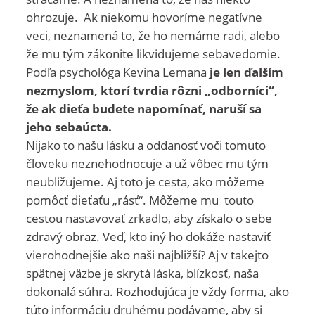
ohrozuje. Ak niekomu hovoríme negatívne
veci, neznamená to, že ho nemáme radi, alebo
že mu tým zákonite likvidujeme sebavedomie.
Podľa psychológa Kevina Lemana
je len ďalším
nezmyslom, ktorí tvrdia rôzni „odborníci“,
že ak dieťa budete napomínať, naruší sa
jeho sebaúcta.
Nijako to našu lásku a oddanosť voči tomuto
človeku neznehodnocuje a už vôbec mu tým
neubližujeme. Aj toto je cesta, ako môžeme
pomôcť dieťaťu „rásť“. Môžeme mu touto
cestou nastavovať zrkadlo, aby získalo o sebe
zdravý obraz. Veď, kto iný ho dokáže nastaviť
vierohodnejšie ako naši najbližší? Aj v takejto
spätnej väzbe je skrytá láska, blízkosť, naša
dokonalá súhra. Rozhodujúca je vždy forma, ako
túto informáciu druhému podávame, aby si