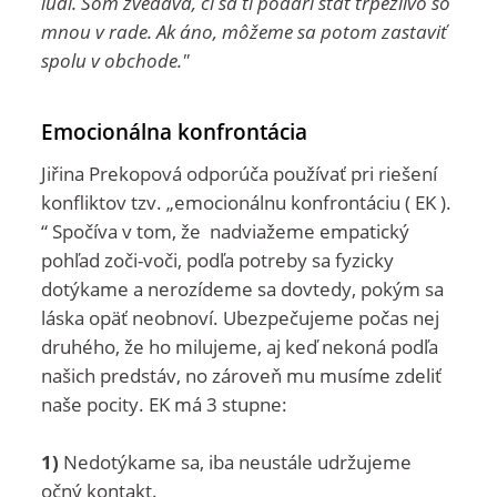
ľudí. Som zvedavá, či sa ti podarí stáť trpezlivo so
mnou v rade. Ak áno, môžeme sa potom zastaviť
spolu v obchode."
Emocionálna konfrontácia
Jiřina Prekopová odporúča používať pri riešení
konfliktov tzv. „emocionálnu konfrontáciu ( EK ).
“ Spočíva v tom, že nadviažeme empatický
pohľad zoči-voči, podľa potreby sa fyzicky
dotýkame a nerozídeme sa dovtedy, pokým sa
láska opäť neobnoví. Ubezpečujeme počas nej
druhého, že ho milujeme, aj keď nekoná podľa
našich predstáv, no zároveň mu musíme zdeliť
naše pocity. EK má 3 stupne:
1)
Nedotýkame sa, iba neustále udržujeme
očný kontakt.