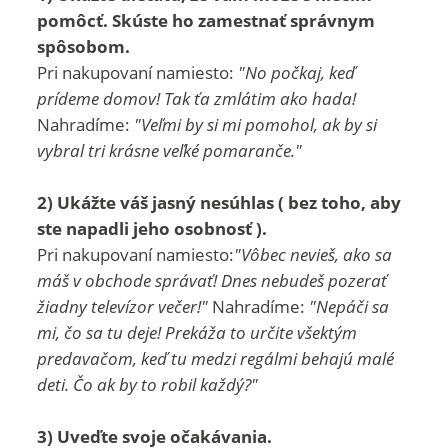
pomôcť. Skúste ho zamestnať správnym
spôsobom.
Pri nakupovaní namiesto:
"No počkaj, keď
prídeme domov! Tak ťa zmlátim ako hada!
Nahradíme:
"Veľmi by si mi pomohol, ak by si
vybral tri krásne veľké pomaranče."
2) Ukážte váš jasný nesúhlas ( bez toho, aby
ste napadli jeho osobnosť ).
Pri nakupovaní namiesto:
"Vôbec nevieš, ako sa
máš v obchode správať! Dnes nebudeš pozerať
žiadny televízor večer!"
Nahradíme:
"Nepáči sa
mi, čo sa tu deje! Prekáža to určite všektým
predavačom, keď tu medzi regálmi behajú malé
deti. Čo ak by to robil každý?"
3) Uveďte svoje očakávania.