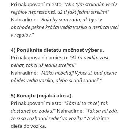
Pri nakupovaní miesto:
"Ak s tým strkaním vecí z
regálov neprestaneš, už ti fakt jednu strelím!"
Nahradíme:
"Bola by som rada, ak by si v
obchode pekne kráčal vedľa vozíka a nerúcal veci
v regálov."
4) Ponúknite dieťaťu možnosť výberu.
Pri nakupovaní namiesto:
"Ak ťa uvidím zase
behať, tak ti už jednu strelím!"
Nahradíme:
"Miško nebehaj! Vyber si, buď pekne
pôjdeš vedľa vozíka, alebo si doň sadneš."
5) Konajte (nejaká akcia).
Pri nakupovaní miesto:
"Sám si to chcel, tak
dostaneš po zadku!"
Nahradíme:
"Tak sa mi zdá,
že si sa rozhodol sedieť vo vozíku."
A vložíme
dieťa do vozíka.