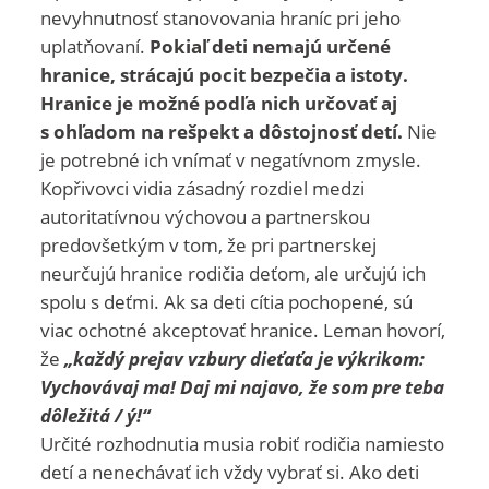
nevyhnutnosť stanovovania hraníc pri jeho
uplatňovaní.
Pokiaľ deti nemajú určené
hranice, strácajú pocit bezpečia a istoty.
Hranice je možné podľa nich určovať aj
s ohľadom na rešpekt a dôstojnosť detí.
Nie
je potrebné ich vnímať v negatívnom zmysle.
Kopřivovci vidia zásadný rozdiel medzi
autoritatívnou výchovou a partnerskou
predovšetkým v tom, že pri partnerskej
neurčujú hranice rodičia deťom, ale určujú ich
spolu s deťmi. Ak sa deti cítia pochopené, sú
viac ochotné akceptovať hranice. Leman hovorí,
že
„každý prejav vzbury dieťaťa je výkrikom:
Vychovávaj ma! Daj mi najavo, že som pre teba
dôležitá / ý!“
Určité rozhodnutia musia robiť rodičia namiesto
detí a nenechávať ich vždy vybrať si. Ako deti