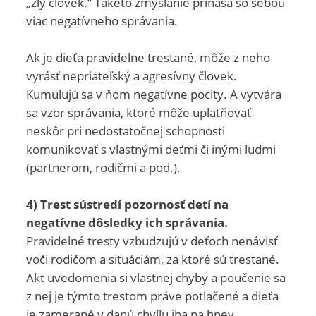
„zlý človek.“ Takéto zmýšľanie prináša so sebou
viac negatívneho správania.
Ak je dieťa pravidelne trestané, môže z neho
vyrásť nepriateľský a agresívny človek.
Kumulujú sa v ňom negatívne pocity. A vytvára
sa vzor správania, ktoré môže uplatňovať
neskôr pri nedostatočnej schopnosti
komunikovať s vlastnými deťmi či inými ľuďmi
(partnerom, rodičmi a pod.).
4) Trest sústredí pozornosť detí na
negatívne dôsledky ich správania.
Pravidelné tresty vzbudzujú v deťoch nenávisť
voči rodičom a situáciám, za ktoré sú trestané.
Akt uvedomenia si vlastnej chyby a poučenie sa
z nej je týmto trestom práve potlačené a dieťa
je zamerané v danú chvíľu iba na hnev