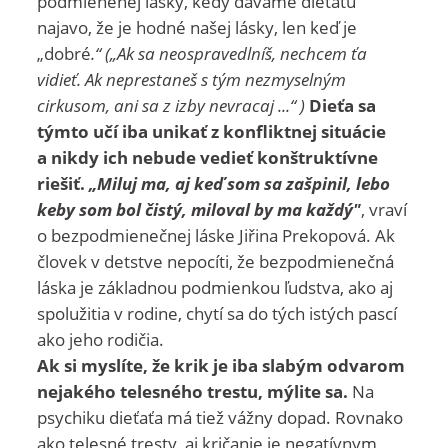
podmienenej lásky, kedy dávame dieťaťu
najavo, že je hodné našej lásky, len keď je
„dobré
.“ („Ak sa neospravedlníš, nechcem ťa
vidieť. Ak neprestaneš s tým nezmyselným
cirkusom, ani sa z izby nevracaj ...“ )
Dieťa sa
týmto učí iba unikať z konfliktnej situácie
a nikdy ich nebude vedieť konštruktívne
riešiť.
„Miluj ma, aj keď som sa zašpinil, lebo
keby som bol čistý, miloval by ma každý"
, vraví
o bezpodmienečnej láske Jiřina Prekopová. Ak
človek v detstve nepocíti, že bezpodmienečná
láska je základnou podmienkou ľudstva, ako aj
spolužitia v rodine, chytí sa do tých istých pascí
ako jeho rodičia.
Ak si myslíte, že krik je iba slabým odvarom
nejakého telesného trestu, mýlite sa.
Na
psychiku dieťaťa má tiež vážny dopad. Rovnako
ako telesné tresty, aj kričanie je negatívnym