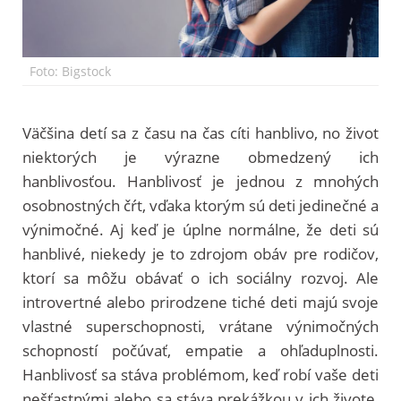
Foto: Bigstock
Väčšina detí sa z času na čas cíti hanblivo, no život
niektorých je výrazne obmedzený ich
hanblivosťou. Hanblivosť je jednou z mnohých
osobnostných čŕt, vďaka ktorým sú deti jedinečné a
výnimočné. Aj keď je úplne normálne, že deti sú
hanblivé, niekedy je to zdrojom obáv pre rodičov,
ktorí sa môžu obávať o ich sociálny rozvoj. Ale
introvertné alebo prirodzene tiché deti majú svoje
vlastné superschopnosti, vrátane výnimočných
schopností počúvať, empatie a ohľaduplnosti.
Hanblivosť sa stáva problémom, keď robí vaše deti
nešťastnými alebo sa stáva prekážkou v ich živote,