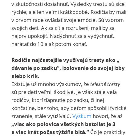
v skutočnosti dosiahnuť. Výsledky trestu sú síce
rýchle, ale len veľmi krátkodobé. Rodičia by mali
v prvom rade ovládať svoje emócie. Sú vzorom
svojich detí. Ak sa cítia rozrušení, mali by sa
najprv upokojiť. Nadýchnuť sa a vydýchnuť,
narátať do 10 a až potom konať.
Rodičia najčastejšie využívajú tresty ako „
dávanie po zadku“, izolovanie do svojej izby
alebo krik.
Existuje už mnoho výskumov, že
telesné tresty
sú pre deti veľmi škodlivé. Je však stále veľa
rodičov, ktorí tľapnutie po zadku, či inej
končatine, bez toho, aby deťom spôsobili fyzické
zranenie, stále využívajú.
Výskum
hovorí, že až
„viac ako polovica všetkých batoliat je 3
a viac krát počas týždňa bitá.“
Čo je prakticky