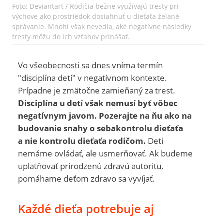
Foto: Deviantart / Rodičia bežne využívajú tresty pri
výchove ako prostriedok dosiahnuť u dieťaťa želané
správanie. Mnohí však nevedia, aké negatívne následky
tresty môžu do ich vzťahov prinášať.
Vo všeobecnosti sa dnes vníma termín
"
disciplína detí"
v negatívnom kontexte.
Prípadne je zmätočne zamieňaný za
trest
.
Disciplína u detí však nemusí byť vôbec
negatívnym javom. Pozerajte na ňu ako na
budovanie snahy o sebakontrolu dieťaťa
a nie kontrolu dieťaťa rodičom.
Deti
nemáme ovládať, ale usmerňovať. Ak budeme
uplatňovať prirodzenú zdravú autoritu,
pomáhame deťom zdravo sa vyvíjať.
Každé dieťa potrebuje aj