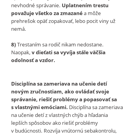
nevhodné správanie.
Uplatnením trestu
považuje všetko za zmazané
a môže
prehrešok opäť zopakovať, lebo pocit viny už
nemá.
8)
Trestaním sa rodič nikam nedostane.
Naopak,
v dieťati sa vyvíja stále väčšia
odolnosť a vzdor.
Disciplína sa zameriava na učenie detí
novým zručnostiam, ako ovládať svoje
správanie, riešiť problémy a popasovať sa
s vlastnými emóciami.
Disciplína sa zameriava
na učenie detí z vlastných chýb a hľadania
lepších spôsobov ako riešiť problémy
v budúcnosti. Rozvíja vnútornú sebakontrolu,