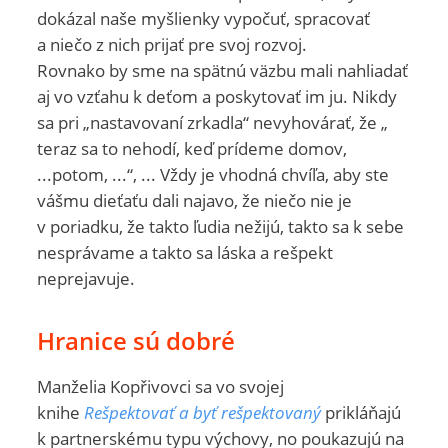
dokázal naše myšlienky vypočuť, spracovať
a niečo z nich prijať pre svoj rozvoj.
Rovnako by sme na spätnú väzbu mali nahliadať
aj vo vzťahu k deťom a poskytovať im ju. Nikdy
sa pri „nastavovaní zrkadla“ nevyhovárať, že „
teraz sa to nehodí, keď prídeme domov,
...potom, ...“, ... Vždy je vhodná chvíľa, aby ste
vášmu dieťaťu dali najavo, že niečo nie je
v poriadku, že takto ľudia nežijú, takto sa k sebe
nesprávame a takto sa láska a rešpekt
neprejavuje.
Hranice sú dobré
Manželia Kopřivovci sa vo svojej
knihe
Rešpektovať a byť rešpektovaný
prikláňajú
k partnerskému typu výchovy, no poukazujú na