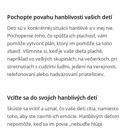
Pochopte povahu hanblivosti vašich detí
Deti sú v konkrétnej situácii hanblivé a v inej nie.
Pochopenie toho, čo spúšťa ich plachosť, vám
pomôže vytvoriť plán, ktorý im pomôže sa toho
zbaviť. Všimnite si, keď je vaše dieťa plaché,
napríklad vo veľkých skupinách, na večierkoch, pri
stretnutiach s cudzími ľuďmi, jedení na verejnosti,
telefonovaní alebo nadväzovaní priateľstiev.
Vcíťte sa do svojich hanblivých detí
Skúste sa vcítiť a uznať, čo vaše deti cítia, namiesto
toho, aby ste zavrhli ich emócie. Hanblivým deťom
nepomôže, keď sa im povie „nebuďte hlúpi