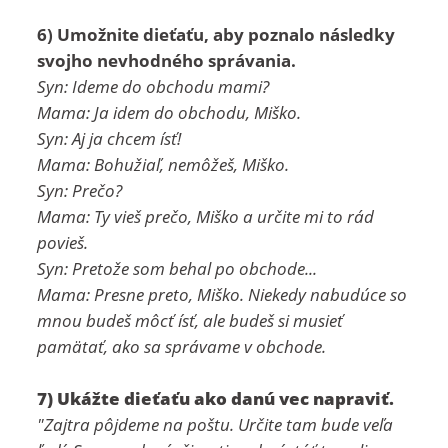
6) Umožnite dieťaťu, aby poznalo následky
svojho nevhodného správania.
Syn: Ideme do obchodu mami?
Mama: Ja idem do obchodu, Miško.
Syn: Aj ja chcem ísť!
Mama: Bohužiaľ, nemôžeš, Miško.
Syn: Prečo?
Mama: Ty vieš prečo, Miško a určite mi to rád
povieš.
Syn: Pretože som behal po obchode...
Mama: Presne preto, Miško. Niekedy nabudúce so
mnou budeš môcť ísť, ale budeš si musieť
pamätať, ako sa správame v obchode.
7) Ukážte dieťaťu ako danú vec napraviť.
"Zajtra pôjdeme na poštu. Určite tam bude veľa