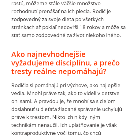
rastú, môžeme stále väčšie množstvo
rozhodnutí prenášať na ich plecia. Rodič je
zodpovedný za svoje dieťa po všetkých
stránkach až pokiaľ nedovŕši 18 rokov a môže sa
stať samo zodpovedné za život niekoho iného.
Ako najnevhodnejšie
vyžadujeme disciplínu, a prečo
tresty reálne nepomáhajú?
Rodičia si pomáhajú pri výchove, ako najlepšie
vedia. Mnohí práve tak, ako to videli v detstve
oni sami. A pravdou je, že mnohí sa s cieľom
dosiahnuť u dieťaťa žiadané správanie uchyľujú
práve k trestom. Nikto ich nikdy iným
technikám nenaučil. Ich uplatňovanie je však
kontraproduktívne voči tomu, čo chcú