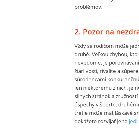
problémov.
2. Pozor na nezdr
Vždy sa rodičom môže jedno
druhé. Veľkou chybou, ktore
nevedome, je porovnávanie 
žiarlivosti, rivalite a súp
súrodencami konkurenčnú a
len niektorému z nich, je 
silných stránok a zručností
úspechy v športe, druhému
tretie môže mať láskavé s
dokážete rozvíjať jeho
jedi