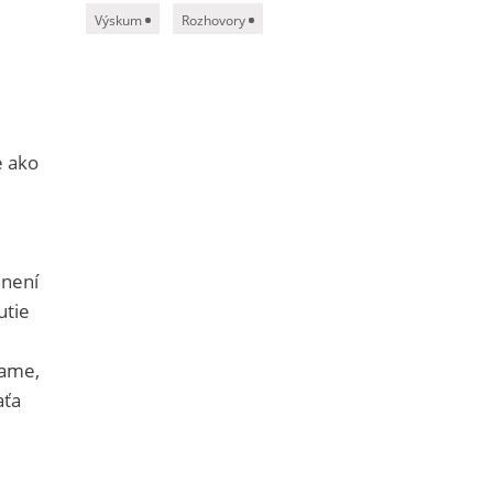
Výskum
Rozhovory
e ako
enení
utie
rame,
aťa