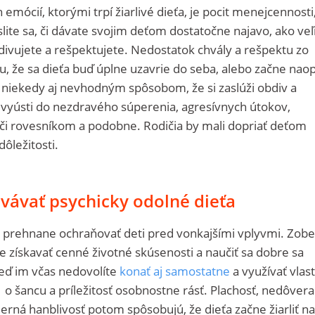
 emócií, ktorými trpí žiarlivé dieťa, je pocit menejcennosti
lite sa, či dávate svojim deťom dostatočne najavo, ako veľ
bdivujete a rešpektujete. Nedostatok chvály a rešpektu zo
u, že sa dieťa buď úplne uzavrie do seba, alebo začne nao
 niekedy aj nevhodným spôsobom, že si zaslúži obdiv a
o vyústi do nezdravého súperenia, agresívnych útokov,
i rovesníkom a podobne. Rodičia by mali dopriať deťom
dôležitosti.
ovávať psychicky odolné dieťa
 prehnane ochraňovať deti pred vonkajšími vplyvmi. Zobe
získavať cenné životné skúsenosti a naučiť sa dobre sa
Keď im včas nedovolíte
konať aj samostatne
a využívať vlas
o šancu a príležitosť osobnostne rásť. Plachosť, nedôvera
erná hanblivosť potom spôsobujú, že dieťa začne žiarliť na