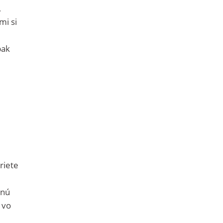
,
mi si
pak
riete
tnú
 vo