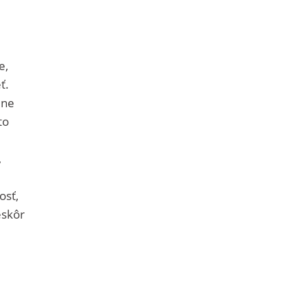
e,
ť.
dne
to
,
osť,
eskôr