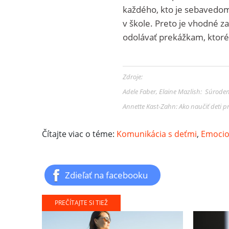
každého, kto je sebavedome
v škole. Preto je vhodné 
odolávať prekážkam, ktoré 
Zdroje:
Adele Faber, Elaine Mazlish: Súrodenc
Annette Kast-Zahn: Ako naučiť deti p
Čítajte viac o téme:
Komunikácia s deťmi
,
Emocion
Zdieľať na facebooku
PREČÍTAJTE SI TIEŽ