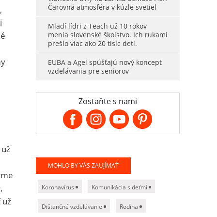
Čarovná atmosféra v kúzle svetiel
,
i
Mladí lídri z Teach už 10 rokov
né
menia slovenské školstvo. Ich rukami
prešlo viac ako 20 tisíc detí.
my
EUBA a Agel spúšťajú nový koncept
vzdelávania pre seniorov
Zostaňte s nami
 už
MOHLO BY VÁS ZAUJÍMAŤ
orme
,
Koronavírus
Komunikácia s deťmi
 už
Dištančné vzdelávanie
Rodina