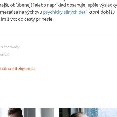
jší, obľúbenejší alebo napríklad dosahuje lepšie výsledk
zamerať sa na výchovu
psychicky silných detí
, ktoré dokážu
im život do cesty prinesie.
i bez rivality
ravidlá
álna inteligencia