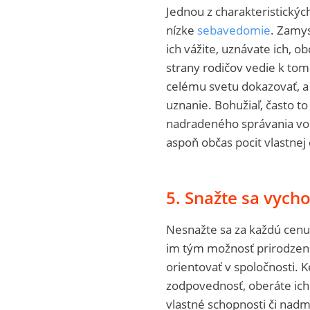
Jednou z charakteristických
nízke
sebavedomie
. Zamys
ich vážite, uznávate ich, o
strany rodičov vedie k tom
celému svetu dokazovať, a
uznanie. Bohužiaľ, často t
nadradeného správania voč
aspoň občas pocit vlastnej 
5. Snažte sa vych
Nesnažte sa za každú cenu
im tým možnosť prirodzene 
orientovať v spoločnosti. 
zodpovednosť, oberáte ich 
vlastné schopnosti či nadm