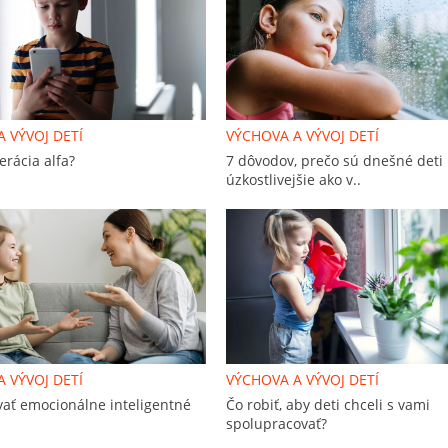
 VÝVOJ DETÍ
VÝCHOVA A VÝVOJ DETÍ
erácia alfa?
7 dôvodov, prečo sú dnešné deti
úzkostlivejšie ako v..
 VÝVOJ DETÍ
VÝCHOVA A VÝVOJ DETÍ
vať emocionálne inteligentné
Čo robiť, aby deti chceli s vami
spolupracovať?