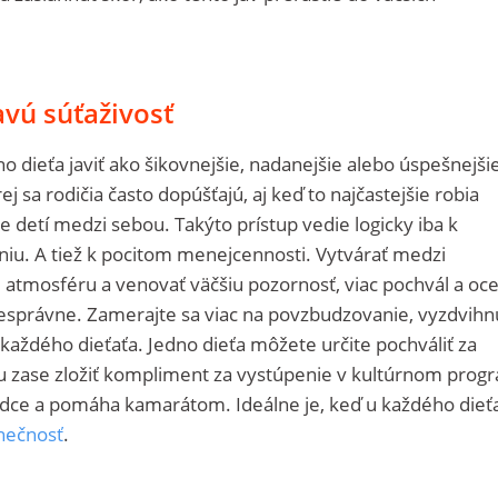
avú súťaživosť
 dieťa javiť ako šikovnejšie, nadanejšie alebo úspešnejši
j sa rodičia často dopúšťajú, aj keď to najčastejšie robia
detí medzi sebou. Takýto prístup vedie logicky iba k
ereniu. A tiež k pocitom menejcennosti. Vytvárať medzi
tmosféru a venovať väčšiu pozornosť, viac pochvál a oc
nesprávne. Zamerajte sa viac na povzbudzovanie, vyzdvihn
 každého dieťaťa. Jedno dieťa môžete určite pochváliť za
 zase zložiť kompliment za vystúpenie v kultúrnom prog
rdce a pomáha kamarátom. Ideálne je, keď u každého dieť
nečnosť
.