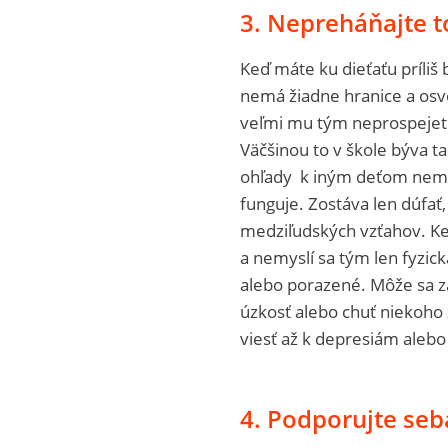
3. Nepreháňajte 
Keď máte ku dieťaťu príli
nemá žiadne hranice a osvo
veľmi mu tým neprospejete.
Väčšinou to v škole býva ta
ohľady k iným deťom nemajú
funguje. Zostáva len dúfať,
medziľudských vzťahov. Keď
a nemyslí sa tým len fyzická
alebo porazené. Môže sa za
úzkosť alebo chuť niekoho 
viesť až k depresiám ale
4. Podporujte seb