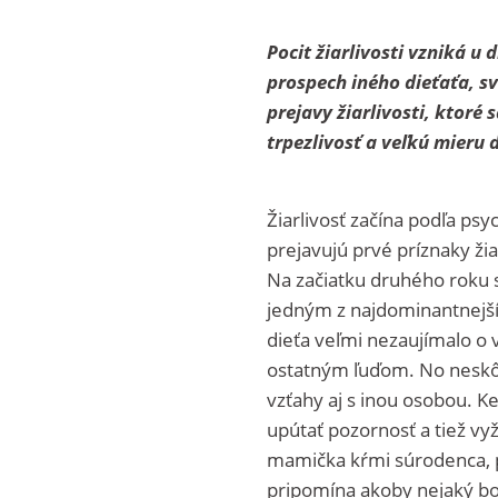
Pocit žiarlivosti vzniká u 
prospech iného dieťaťa, s
prejavy žiarlivosti, ktoré
trpezlivosť a veľkú mieru 
Žiarlivosť začína podľa ps
prejavujú prvé príznaky žia
Na začiatku druhého roku sa
jedným z najdominantnejšíc
dieťa veľmi nezaujímalo o v
ostatným ľuďom. No neskôr 
vzťahy aj s inou osobou. Ke
upútať pozornosť a tiež vyž
mamička kŕmi súrodenca, 
pripomína akoby nejaký bo