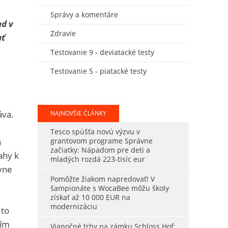
Správy a komentáre
ad v
Zdravie
uť
Testovanie 9 - deviatacké testy
Testovanie 5 - piatacké testy
áva.
NAJNOVŠIE ČLÁNKY
Tesco spúšťa novú výzvu v
a
grantovom programe Správne
začiatky: Nápadom pre deti a
ahy k
mladých rozdá 223-tisíc eur
vne
Pomôžte žiakom napredovať! V
šampionáte s WocaBee môžu školy
získať až 10 000 EUR na
modernizáciu
 to
ním
Vianočné trhy na zámku Schloss Hof: