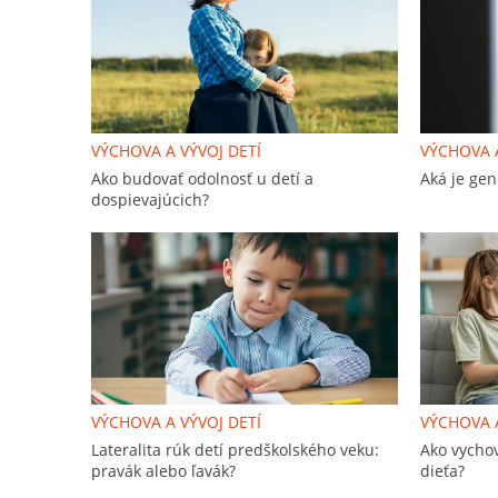
VÝCHOVA A VÝVOJ DETÍ
VÝCHOVA A
Ako budovať odolnosť u detí a
Aká je gen
dospievajúcich?
VÝCHOVA A VÝVOJ DETÍ
VÝCHOVA A
Lateralita rúk detí predškolského veku:
Ako vycho
pravák alebo ľavák?
dieťa?