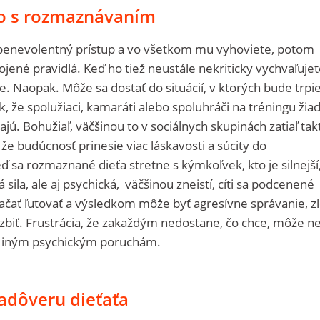
to s rozmaznávaním
š benevolentný prístup a vo všetkom mu vyhoviete, potom
jené pravidlá. Keď ho tiež neustále nekriticky vychvaľujet
 Naopak. Môže sa dostať do situácií, v ktorých bude trpie
k, že spolužiaci, kamaráti alebo spoluhráči na tréningu žia
. Bohužiaľ, väčšinou to v sociálnych skupinách zatiaľ tak
 že budúcnosť prinesie viac láskavosti a súcity do
 sa rozmaznané dieťa stretne s kýmkoľvek, kto je silnejší
 sila, ale aj psychická, väčšinou zneistí, cíti sa podcenené
čať ľutovať a výsledkom môže byť agresívne správanie, zl
zbiť. Frustrácia, že zakaždým nedostane, čo chce, môže n
bo iným psychickým poruchám.
adôveru dieťaťa