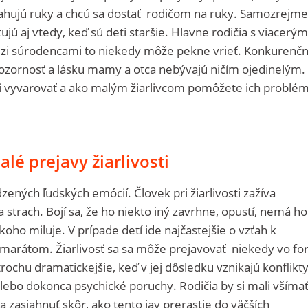
hujú ruky a chcú sa dostať rodičom na ruky. Samozrejme
tujú aj vtedy, keď sú deti staršie. Hlavne rodičia s viacerým
dzi súrodencami to niekedy môže pekne vrieť. Konkurenč
pozornosť a lásku mamy a otca nebývajú ničím ojedinelým.
li vyvarovať a ako malým žiarlivcom pomôžete ich problé
alé prejavy žiarlivosti
dzených ľudských emócií. Človek pri žiarlivosti zažíva
 strach. Bojí sa, že ho niekto iný zavrhne, opustí, nemá ho
koho miluje. V prípade detí ide najčastejšie o vzťah k
marátom. Žiarlivosť sa sa môže prejavovať niekedy vo f
trochu dramatickejšie, keď v jej dôsledku vznikajú konflikty
 alebo dokonca psychické poruchy. Rodičia by si mali všímať
 a zasiahnuť skôr, ako tento jav prerastie do väčších