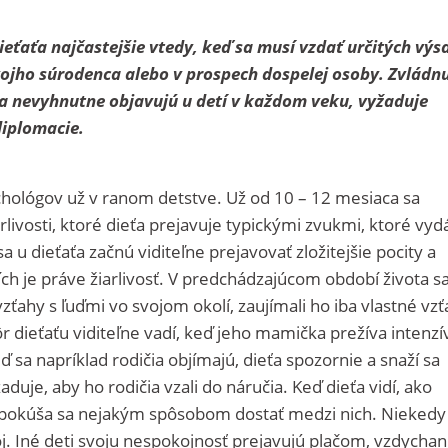
dieťaťa najčastejšie vtedy, keď sa musí vzdať určitých výs
vojho súrodenca alebo v prospech dospelej osoby. Zvládn
 sa nevyhnutne objavujú u detí v každom veku, vyžaduje
diplomacie.
ychológov už v ranom detstve. Už od 10 – 12 mesiaca sa
rlivosti, ktoré dieťa prejavuje typickými zvukmi, ktoré vyd
 u dieťaťa začnú viditeľne prejavovať zložitejšie pocity a
h je práve žiarlivosť. V predchádzajúcom období života s
zťahy s ľuďmi vo svojom okolí, zaujímali ho iba vlastné vzť
dieťaťu viditeľne vadí, keď jeho mamička prežíva intenzí
ď sa napríklad rodičia objímajú, dieťa spozornie a snaží sa
aduje, aby ho rodičia vzali do náručia. Keď dieťa vidí, ako
pokúša sa nejakým spôsobom dostať medzi nich. Niekedy
j. Iné deti svoju nespokojnosť prejavujú plačom, vzdycha