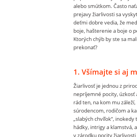
alebo smútkom. Často naťa
prejavy žiarlivosti sa vysky
deťmi dobre vedia, že me
boje, hašterenie a boje o 
Ktorých chýb by ste sa ma
prekonať?
1. Všímajte si aj m
Žiarlivosť je jednou z priro
nepríjemné pocity, úzkosť a
rád ten, na kom mu záleží, 
súrodencom, rodičom a ka
„slabých chvíľok“, inokedy 
hádky, intrigy a klamstvá,
v zárodku pocity žiarlivosti