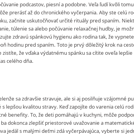
očúvanie podcastov, piesní a podobne. Veľa ľudí kvôli tomu
že prerásť až do chronického vyčerpania. Aby ste celú ro
nku, začnite uskutočňovať určité rituály pred spaním. Niek
tanie, túlenie sa alebo počúvanie relaxačnej hudby, je mož
zujte zdravú spánkovú hygienu ako rodina tak, že vypnete
oň hodinu pred spaním. Toto je prvý dôležitý krok na cest
 zistíte, že vďaka výdatnému spánku sa cítite oveľa lepšie
čas celého dňa.
elenže sa zdravšie stravuje, ale si aj posilňuje vzájomné pu
s lepšou kvalitou stravy. Keď zapojíte do varenia celú rod
otné benefity. To, že deti pomáhajú v kuchyni, môže podpor
tu, ba dokonca zlepšiť priestorové uvažovanie a matematick
ava jedál s malými deťmi zdá vyčerpávajúca, vyberte si je