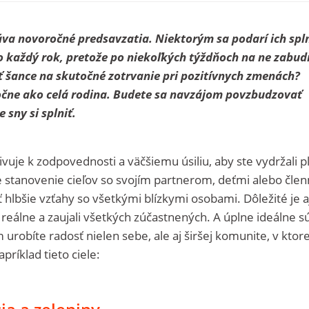
áva novoročné predsavzatia. Niektorým sa podarí ich spln
vo každý rok, pretože po niekoľkých týždňoch na ne zabud
ť šance na skutočné zotrvanie pri pozitívnych zmenách?
očne ako celá rodina. Budete sa navzájom povzbudzovať
 sny si splniť.
vuje k zodpovednosti a väčšiemu úsiliu, aby ste vydržali pln
e stanovenie cieľov so svojím partnerom, deťmi alebo čle
 hlbšie vzťahy so všetkými blízkymi osobami. Dôležité je aj
 reálne a zaujali všetkých zúčastnených. A úplne ideálne sú
urobíte radosť nielen sebe, ale aj širšej komunite, v ktore
apríklad tieto ciele: