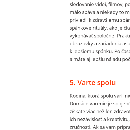
sledovanie videí, filmov, p
málo spáva a niekedy to mô
priviedli k zdravšiemu spá
spánkové rituály, ako je čí
vykonávať spoločne. Prakti
obrazovky a zariadenia asp
k lepšiemu spánku. Po čase
a máte aj lepšiu náladu po
5. Varte spolu
Rodina, ktorá spolu varí, ni
Domáce varenie je spojené 
získate viac než len zdrav
ich nezávislosť a kreativi
zručnosti. Ak sa vám prípr