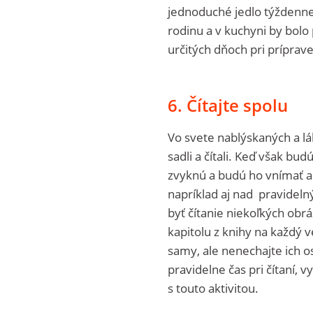
jednoduché jedlo týždenne
rodinu a v kuchyni by bolo 
určitých dňoch pri príprave
6. Čítajte spolu
Vo svete nablýskaných a l
sadli a čítali. Keď však bud
zvyknú a budú ho vnímať a
napríklad aj nad pravidel
byť čítanie niekoľkých obr
kapitolu z knihy na každý v
samy, ale nenechajte ich os
pravidelne čas pri čítaní, v
s touto aktivitou.