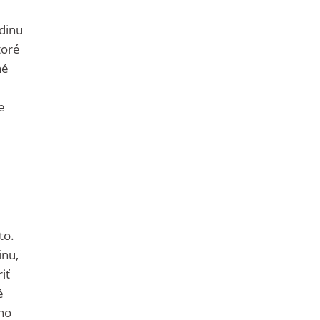
dinu
toré
né
e
to.
inu,
iť
é
dno