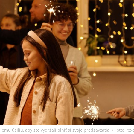
mu úsiliu, aby ste vydržali plniť si svoje predsavzatia. / Foto: Pexe