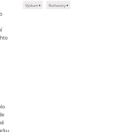
Výskum
Rozhovory
to
í
chto
olo
ode
né
arku,