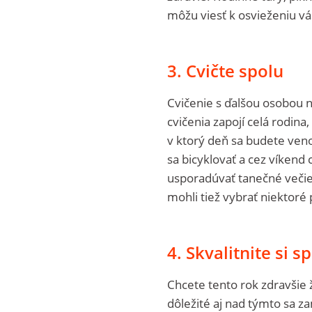
môžu viesť k osvieženiu vá
3. Cvičte spolu
Cvičenie s ďalšou osobou ná
cvičenia zapojí celá rodina,
v ktorý deň sa budete veno
sa bicyklovať a cez víkend 
usporadúvať tanečné večier
mohli tiež vybrať niektoré 
4. Skvalitnite si 
Chcete tento rok zdravšie 
dôležité aj nad týmto sa z