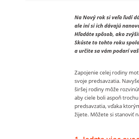
Na Nový rok si veľa ľudí d
ale iní si ich dávajú nano
Hľadáte spôsob, ako zvýši
Skúste to tohto roku spol
a určite sa vám podarí vaše
Zapojenie celej rodiny moti
svoje predsavzatia. Navyš
širšej rodiny môže rozvinúť
aby ciele boli aspoň trochu
predsavzatia, vďaka ktorým 
žijete. Môžete si stanoviť n