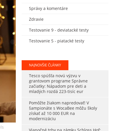
Správy a komentáre
Zdravie
Testovanie 9 - deviatacké testy
Testovanie 5 - piatacké testy
NAJNOVŠIE ČLÁNKY
Tesco spúšťa novú výzvu v
grantovom programe Správne
začiatky: Nápadom pre deti a
mladých rozdá 223-tisíc eur
Pomôžte žiakom napredovať! V
šampionáte s WocaBee môžu školy
získať až 10 000 EUR na
modernizáciu
ls
Vianočné trhy na zámku Schloss Hof: