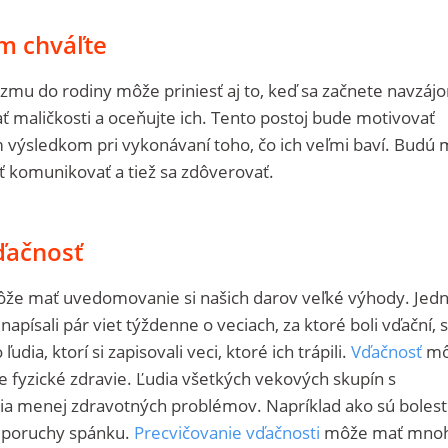
om chváľte
izmu do rodiny môže priniesť aj to, keď sa začnete navzáj
mať maličkosti a oceňujte ich. Tento postoj bude motivovať
m výsledkom pri vykonávaní toho, čo ich veľmi baví. Budú 
uť komunikovať a tiež sa zdôverovať.
vďačnosť
ôže mať uvedomovanie si našich darov veľké výhody. Jed
rí napísali pár viet týždenne o veciach, za ktoré boli vďační, 
ľudia, ktorí si zapisovali veci, ktoré ich trápili.
Vďačnosť
mô
 fyzické zdravie. Ľudia všetkých vekových skupín s
ia menej zdravotných problémov. Napríklad ako sú bolest
a poruchy spánku.
Precvičovanie vďačnosti
môže mať mno