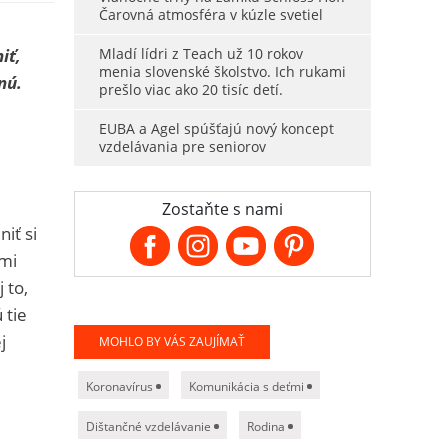
Čarovná atmosféra v kúzle svetiel
iť,
Mladí lídri z Teach už 10 rokov
menia slovenské školstvo. Ich rukami
nú.
prešlo viac ako 20 tisíc detí.
EUBA a Agel spúšťajú nový koncept
vzdelávania pre seniorov
Zostaňte s nami
iť si
nmi
 to,
 tie
j
MOHLO BY VÁS ZAUJÍMAŤ
Koronavírus
Komunikácia s deťmi
Dištančné vzdelávanie
Rodina