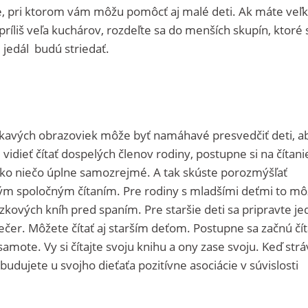
, pri ktorom vám môžu pomôcť aj malé deti. Ak máte veľ
príliš veľa kuchárov, rozdeľte sa do menších skupín, ktoré 
 jedál budú striedať.
ákavých obrazoviek môže byť namáhavé presvedčiť deti, ab
ú vidieť čítať dospelých členov rodiny, postupne si na čítani
ko niečo úplne samozrejmé. A tak skúste porozmýšľať
ným spoločným čítaním. Pre rodiny s mladšími deťmi to m
ázkových kníh pred spaním. Pre staršie deti sa pripravte j
ečer. Môžete čítať aj starším deťom. Postupne sa začnú čít
amote. Vy si čítajte svoju knihu a ony zase svoju. Keď strá
ybudujete u svojho dieťaťa pozitívne asociácie v súvislosti