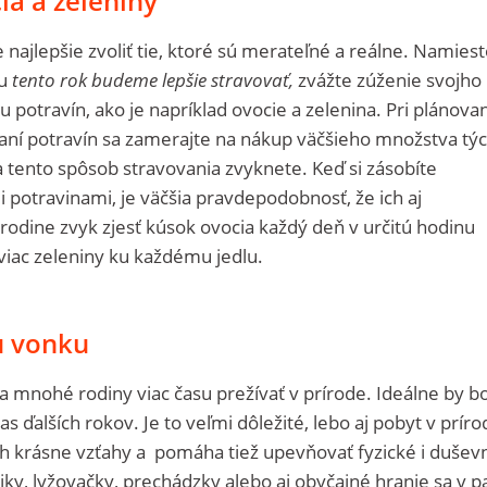
cia a zeleniny
e najlepšie zvoliť tie, ktoré sú merateľné a reálne. Namies
pu
tento rok budeme lepšie stravovať,
zvážte zúženie svojho
 potravín, ako je napríklad ovocie a zelenina. Pri plánovan
aní potravín sa zamerajte na nákup väčšieho množstva tý
 tento spôsob stravovania zvyknete. Keď si zásobíte
 potravinami, je väčšia pravdepodobnosť, že ich aj
rodine zvyk zjesť kúsok ovocia každý deň v určitú hodinu
 viac zeleniny ku každému jedlu.
su vonku
 mnohé rodiny viac času prežívať v prírode. Ideálne by b
as ďalších rokov. Je to veľmi dôležité, lebo aj pobyt v prír
h krásne vzťahy a pomáha tiež upevňovať fyzické i dušev
iky, lyžovačky, prechádzky alebo aj obyčajné hranie sa v p