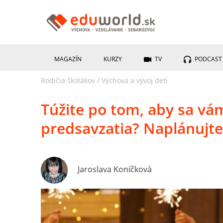
MAGAZÍN
KURZY
TV
PODCAST
Rodičia školákov
/
Výchova a vývoj detí
Túžite po tom, aby sa vá
predsavzatia? Naplánujte 
Jaroslava Koníčková