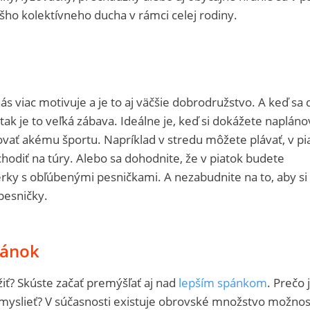
šho kolektívneho ducha v rámci celej rodiny.
s viac motivuje a je to aj väčšie dobrodružstvo. A keď sa 
 tak je to veľká zábava. Ideálne je, keď si dokážete napláno
vať akému športu. Napríklad v stredu môžete plávať, v pi
chodiť na túry. Alebo sa dohodnite, že v piatok budete
ky s obľúbenými pesničkami. A nezabudnite na to, aby si 
pesničky.
spánok
žiť? Skúste začať premýšľať aj nad
lepším spánkom
. Prečo 
amyslieť? V súčasnosti existuje obrovské množstvo možnos