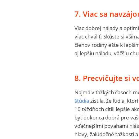
7. Viac sa navzáj
Viac dobrej nálady a optim
viac chváliť. Skúste si vší
členov rodiny ešte k lepší
aj lepšiu náladu, väčšiu ch
8. Precvičujte si 
Najmä v ťažkých časoch m
štúdia
zistila, že ľudia, kto
10 týždňoch cítili lepšie ako 
byť dokonca dobrá pre vaše
vďačnejšími povahami hlás
hlavy, žalúdočné ťažkosti 