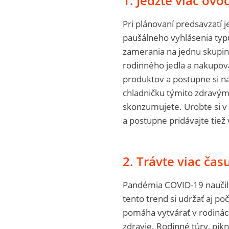
1. Jedzte viac ovo
Pri plánovaní predsavzatí j
paušálneho vyhlásenia ty
zamerania na jednu skupinu
rodinného jedla a nakupov
produktov a postupne si na
chladničku týmito zdravými
skonzumujete. Urobte si v 
a postupne pridávajte tiež
2. Trávte viac ča
Pandémia COVID-19 naučila
tento trend si udržať aj poč
pomáha vytvárať v rodinác
zdravie. Rodinné túry, pikn