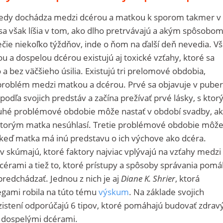
 kedy dochádza medzi dcérou a matkou k sporom takmer v
 sa však líšia v tom, ako dlho pretrvávajú a akým spôsobom
ečie niekoľko týždňov, inde o ňom na ďalší deň nevedia. Vš
u a dospelou dcérou existujú aj toxické vzťahy, ktoré sa
a bez väčšieho úsilia. Existujú tri prelomové obdobia,
 problém medzi matkou a dcérou. Prvé sa objavuje v puber
podľa svojich predstáv a začína prežívať prvé lásky, s ktor
uhé problémové obdobie môže nastať v období svadby, ak 
 ktorým matka nesúhlasí. Tretie problémové obdobie môž
 keď matka má inú predstavu o ich výchove ako dcéra.
v skúmajú, ktoré faktory najviac vplývajú na vzťahy medzi
érami a tiež to, ktoré prístupy a spôsoby správania pomá
dchádzať. Jednou z nich je aj
Diane K. Shrier
, ktorá
legami robila na túto tému
výskum
. Na základe svojich
zistení odporúčajú 6 tipov, ktoré pomáhajú budovať zdrav
 dospelými dcérami.