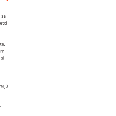
 sa
etci
te,
ými
si
e
hajú
ý