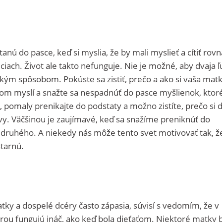
anú do pasce, keď si myslia, že by mali myslieť a cítiť rovn
iach. Život ale takto nefunguje. Nie je možné, aby dvaja ľ
kým spôsobom. Pokúste sa zistiť, prečo a ako si vaša mat
čom myslí a snažte sa nespadnúť do pasce myšlienok, ktor
, pomaly prenikajte do podstaty a možno zistíte, prečo si 
 vy. Väčšinou je zaujímavé, keď sa snažíme preniknúť do
druhého. A niekedy nás môže tento svet motivovať tak, ž
tarnú.
atky a dospelé dcéry často zápasia, súvisí s vedomím, že v
cérou fungujú ináč, ako keď bola dieťaťom. Niektoré matky 