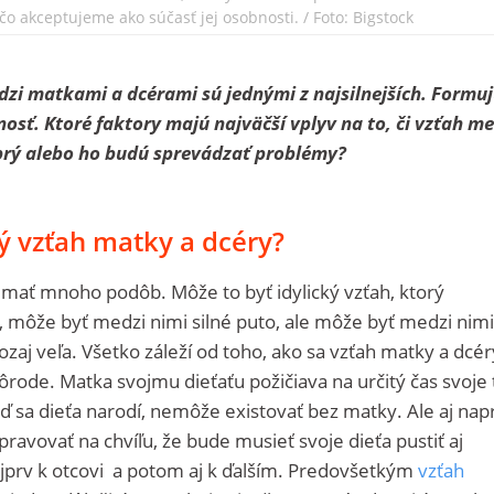
o, čo akceptujeme ako súčasť jej osobnosti. / Foto: Bigstock
dzi matkami a dcérami sú jednými z najsilnejších. Formuj
osť. Ktoré faktory majú najväčší vplyv na to, či vzťah me
rý alebo ho budú sprevádzať problémy?
ký vzťah matky a dcéry?
mať mnoho podôb. Môže to byť idylický vzťah, ktorý
o, môže byť medzi nimi silné puto, ale môže byť medzi nimi
ozaj veľa. Všetko záleží od toho, ako sa vzťah matky a dcér
pôrode. Matka svojmu dieťaťu požičiava na určitý čas svoje 
eď sa dieťa narodí, nemôže existovať bez matky. Ale aj nap
ravovať na chvíľu, že bude musieť svoje dieťa pustiť aj
prv k otcovi a potom aj k ďalším. Predovšetkým
vzťah