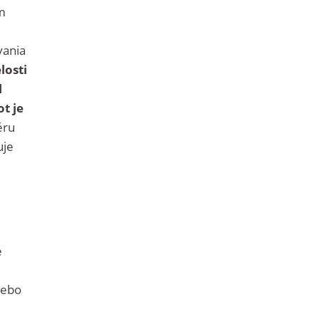
im
vania
losti
l
ot je
éru
uje
e
lebo