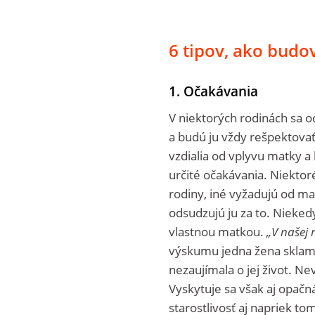
6 tipov, ako budo
1. Očakávania
V niektorých rodinách sa o
a budú ju vždy rešpektovať,
vzdialia od vplyvu matky a
určité očakávania. Niektoré
rodiny, iné vyžadujú od mat
odsudzujú ju za to. Nieke
vlastnou matkou.
„V našej 
výskumu jedna žena sklaman
nezaujímala o jej život. Nev
Vyskytuje sa však aj opač
starostlivosť aj napriek t