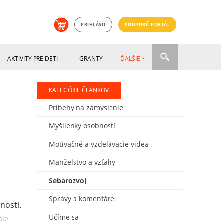
PRIHLÁSIŤ
PODPORIŤ PORTÁL
AKTIVITY PRE DETI
GRANTY
ĎALŠIE
KATEGÓRIE ČLÁNKOV
Príbehy na zamyslenie
Myšlienky osobností
Motivačné a vzdelávacie videá
Manželstvo a vzťahy
Sebarozvoj
Správy a komentáre
Učíme sa
ále