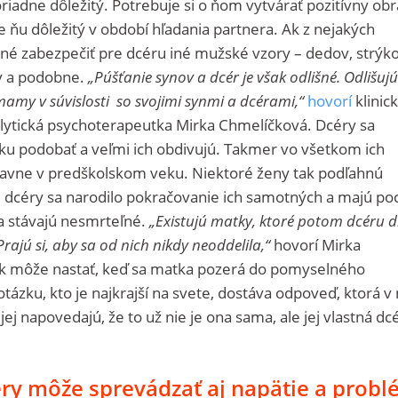
iadne dôležitý. Potrebuje si o ňom vytvárať pozitívny obr
 ňu dôležitý v období hľadania partnera. Ak z nejakých
né zabezpečiť pre dcéru iné mužské vzory – dedov, strýko
ov a podobne.
„Púšťanie synov a dcér je však odlišné. Odlišujú
amy v súvislosti so svojimi synmi a dcérami,“
hovorí
klinic
lytická psychoterapeutka Mirka Chmelíčková. Dcéry sa
u podobať a veľmi ich obdivujú. Takmer vo všetkom ich
lavne v predškolskom veku. Niektoré ženy tak podľahnú
 dcéry sa narodilo pokračovanie ich samotných a majú poc
a stávajú nesmrteľné.
„Existujú matky, ktoré potom dcéru d
Prajú si, aby sa od nich nikdy neoddelila,“
hovorí Mirka
k môže nastať, keď sa matka pozerá do pomyselného
tázku, kto je najkrajší na svete, dostáva odpoveď, ktorá v 
jej napovedajú, že to už nie je ona sama, ale jej vlastná dc
ry môže sprevádzať aj napätie a prob