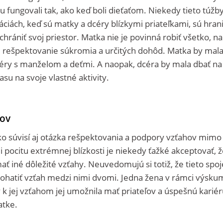
u fungovali tak, ako keď boli dieťaťom. Niekedy tieto túžb
uáciách, keď sú matky a dcéry blízkymi priateľkami, sú hran
i chrániť svoj priestor. Matka nie je povinná robiť všetko, na
e rešpektovanie súkromia a určitých dohôd. Matka by mal
éry s manželom a deťmi. A naopak, dcéra by mala dbať na 
su na svoje vlastné aktivity.
hov
ko súvisí aj otázka rešpektovania a podpory vzťahov mimo
i pocitu extrémnej blízkosti je niekedy ťažké akceptovať, 
 iné dôležité vzťahy. Neuvedomujú si totiž, že tieto spoj
ohatiť vzťah medzi nimi dvomi. Jedna žena v rámci výsku
 k jej vzťahom jej umožnila mať priateľov a úspešnú kariér
atke.