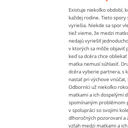
Existuje niekoľko období,
každej rodine. Tieto spory
vyriešia. Niekde sa spor vl
tiež vieme, že medzi matko
nedajú vyriešiť jednoducho 
v ktorých sa môže objaviť
keď sa dcéra chce obliekať 
matka nemusí súhlasiť. Dr
dcéra vyberie partnera, s
nastať pri výchove vnúčat,
Odborníci už niekoľko roko
matkami a ich dospelými dc
spomínaným problémom pre
v spolupráci so svojimi ko
dlhoročných pozorovaní a 
vzťah medzi matkami a ich