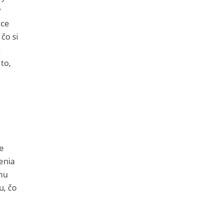
y
ice
 čo si
a
to,
že
enia
mu
u, čo