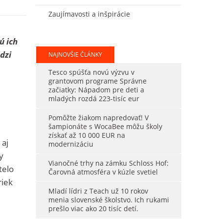
Zaujímavosti a inšpirácie
ú ich
dzi
NAJNOVŠIE ČLÁNKY
Tesco spúšťa novú výzvu v
grantovom programe Správne
začiatky: Nápadom pre deti a
mladých rozdá 223-tisíc eur
Pomôžte žiakom napredovať! V
šampionáte s WocaBee môžu školy
získať až 10 000 EUR na
 aj
modernizáciu
y
Vianočné trhy na zámku Schloss Hof:
telo
Čarovná atmosféra v kúzle svetiel
riek
Mladí lídri z Teach už 10 rokov
menia slovenské školstvo. Ich rukami
prešlo viac ako 20 tisíc detí.