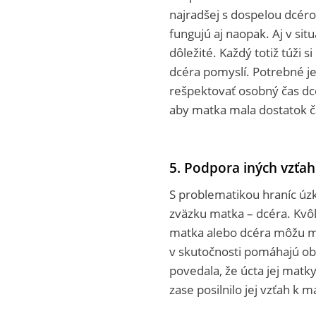
najradšej s dospelou dcéro
fungujú aj naopak. Aj v sit
dôležité. Každý totiž túži s
dcéra pomyslí. Potrebné j
rešpektovať osobný čas dc
aby matka mala dostatok ča
5. Podpora iných vzťa
S problematikou hraníc úz
zväzku matka – dcéra. Kvôl
matka alebo dcéra môžu mať
v skutočnosti pomáhajú ob
povedala, že úcta jej matky
zase posilnilo jej vzťah k m