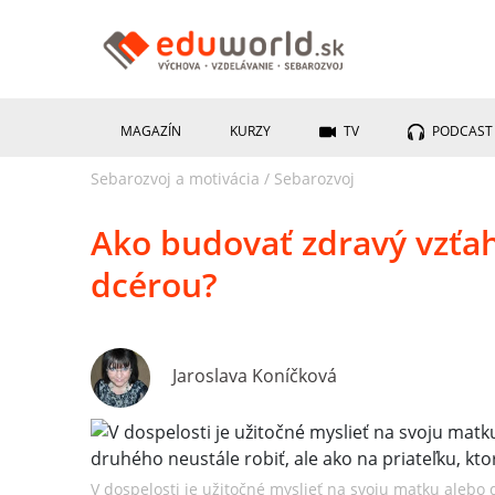
MAGAZÍN
KURZY
TV
PODCAST
Sebarozvoj a motivácia
/
Sebarozvoj
Ako budovať zdravý vzťa
dcérou?
Jaroslava Koníčková
V dospelosti je užitočné myslieť na svoju matku alebo