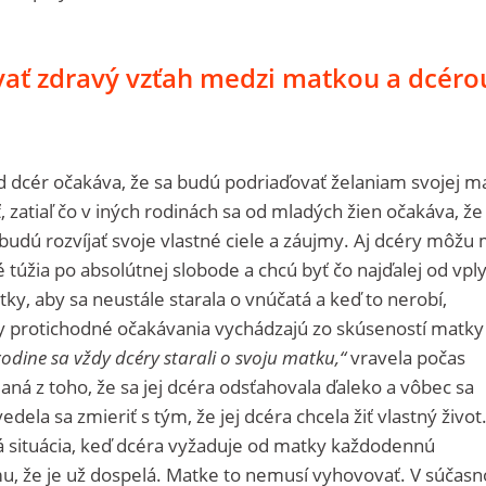
vať zdravý vzťah medzi matkou a dcéro
d dcér očakáva, že sa budú podriaďovať želaniam svojej m
 zatiaľ čo v iných rodinách sa od mladých žien očakáva, že
 budú rozvíjať svoje vlastné ciele a záujmy. Aj dcéry môžu
 túžia po absolútnej slobode a chcú byť čo najďalej od vpl
ky, aby sa neustále starala o vnúčatá a keď to nerobí,
dy protichodné očakávania vychádzajú zo skúseností matky
rodine sa vždy dcéry starali o svoju matku,“
vravela počas
á z toho, že sa jej dcéra odsťahovala ďaleko a vôbec sa
edela sa zmieriť s tým, že jej dcéra chcela žiť vlastný život
ná situácia, keď dcéra vyžaduje od matky každodennú
omu, že je už dospelá. Matke to nemusí vyhovovať. V súčasn