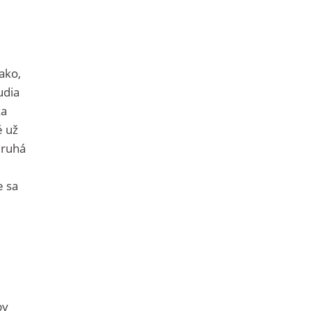
ako,
udia
ka
é už
druhá
e sa
by