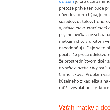
s otcom
je pre dcéru mimor
pretože práve ten bude pre
dôvodov otec chýba, je nut
susedov, učiteľov, tréner
aj očakávania, ktoré majú m
psychologička a psychoana
matkám chcú v určitom vek
napodobňujú. Deje sa to h
pocitu, že prostredníctvom
že prostredníctvom dcér s
pri sebe a nechcú ju pustiť. 
Chmelíčková. Problém vša
kúzelného zrkadielka a na o
môže vyvolať pocity, ktoré 
Vzťah matky a dcé