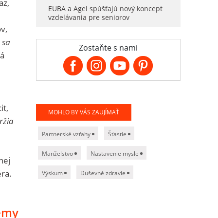
az,
EUBA a Agel spúšťajú nový koncept
vzdelávania pre seniorov
v,
 sa
Zostaňte s nami
ká
it,
MOHLO BY VÁS ZAUJÍMAŤ
ržia
Partnerské vzťahy
Šťastie
Manželstvo
Nastavenie mysle
nej
éra.
Výskum
Duševné zdravie
lémy