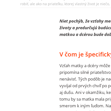
robiť, ale ako na priateľku, ktorej vlastný život je nieč
Niet pochýb, že vzťahy me
životy a predurčujú budúcn
matkou a dcérou bude dob
V čom je špecific
Vzťah matky a dcéry môže 
pripomína silné priateľstv
nenávisť. Tých podôb je na
vyvíjal od prvých chvíľ po 
aj dušu. Ani v okamžiku, k
tomu by sa matka mala prip
smerom k iným ľuďom. Naj