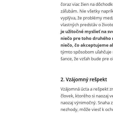
čoraz viac žien na dôchodku 
záľubám. Nie všetky naprí
vyplýva, že problémy med
vlastných predstáv o život
je užitočné myslieť na s
niečo pre toho druhého ne
niečo, čo akceptujeme ak
týmto spôsobom uľahčuje n
šance, že vzťah bude pre o
2. Vzájomný rešpekt
Vzájomná úcta a rešpekt z
človek, ktorého si naozaj v
naozaj výnimočný. Snaha za
nezhody, môže viesť k och