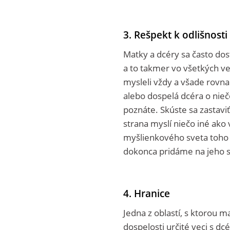
3. Rešpekt k odlišnosti
Matky a dcéry sa často dost
a to takmer vo všetkých vec
mysleli vždy a všade rovna
alebo dospelá dcéra o nie
poznáte. Skúste sa zastaviť
strana myslí niečo iné ako
myšlienkového sveta toho 
dokonca pridáme na jeho s
4. Hranice
Jedna z oblastí, s ktorou m
dospelosti určité veci s d