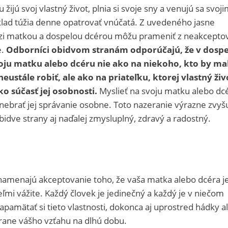
žijú svoj vlastný život, plnia si svoje sny a venujú sa svoj
klad túžia denne opatrovať vnúčatá. Z uvedeného jasne
zi matkou a dospelou dcérou môžu prameniť z neakcepto
e.
Odborníci obidvom stranám odporúčajú, že v dospe
voju matku alebo dcéru nie ako na niekoho, kto by ma
ustále robiť, ale ako na priateľku, ktorej vlastný živ
o súčasť jej osobnosti.
Myslieť na svoju matku alebo dc
ebrať jej správanie osobne. Toto nazeranie výrazne zvyš
bidve strany aj naďalej zmysluplný, zdravý a radostný.
namenajú akceptovanie toho, že vaša matka alebo dcéra j
eľmi vážite. Každý človek je jedinečný a každý je v niečom
pamätať si tieto vlastnosti, dokonca aj uprostred hádky a
rane vášho vzťahu na dlhú dobu.