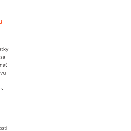
u
atky
 sa
 mať
yvu
 s
.
osti