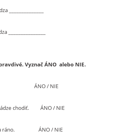
za ______________
ndza _______________
ú pravdivé. Vyznač ÁNO alebo NIE.
zavieť. ÁNO / NIE
vládze chodiť. ÁNO / NIE
blohu ráno. ÁNO / NIE