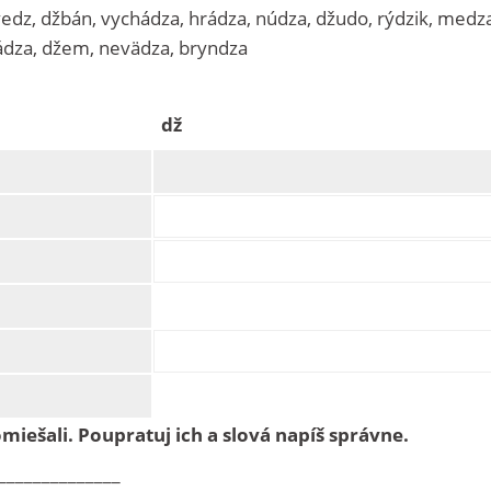
vedz, džbán, vychádza, hrádza, núdza, džudo, rýdzik, medz
ádza, džem, nevädza, bryndza
 dž
miešali. Poupratuj ich a slová napíš správne.
____________