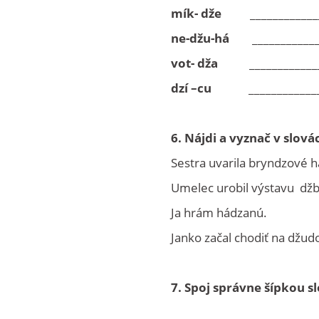
mík- dže
____________
ne-džu-há
__________
vot- dža
____________
dzí –cu
____________
6. Nájdi a vyznač v slová
Sestra uvarila bryndzové h
Umelec urobil výstavu dž
Ja hrám hádzanú.
Janko začal chodiť na džud
7. Spoj správne šípkou sl