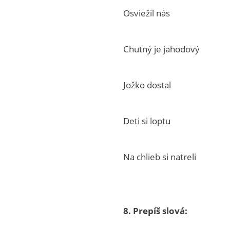
Osviežil nás br
Chutný je jahodový
Jožko dostal h
Deti si loptu 
Na chlieb si natrel
8. Prepíš slová: