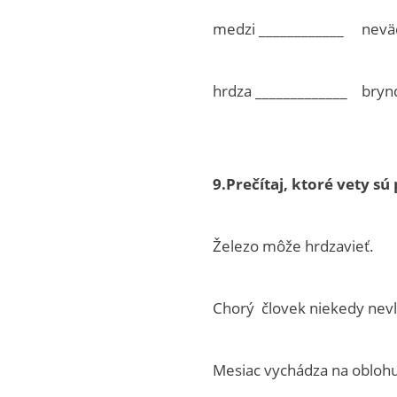
medzi ____________ neväd
hrdza _____________ bry
9.Prečítaj, ktoré vety s
Železo môže hrd
Chorý človek niekedy ne
Mesiac vychádza na o