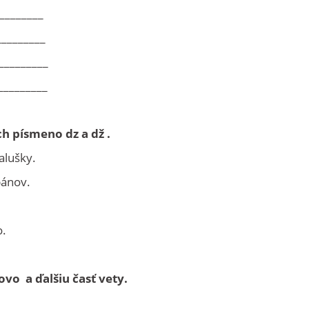
________
__________
_________
_________
ch písmeno dz a dž .
alušky.
bánov.
o.
ovo a ďalšiu časť vety.