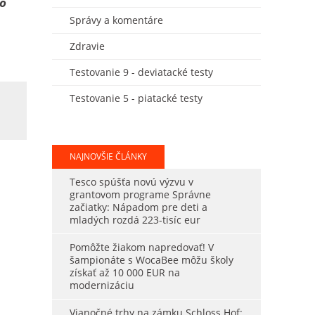
to
Správy a komentáre
Zdravie
Testovanie 9 - deviatacké testy
Testovanie 5 - piatacké testy
NAJNOVŠIE ČLÁNKY
Tesco spúšťa novú výzvu v
grantovom programe Správne
začiatky: Nápadom pre deti a
mladých rozdá 223-tisíc eur
Pomôžte žiakom napredovať! V
šampionáte s WocaBee môžu školy
získať až 10 000 EUR na
modernizáciu
Vianočné trhy na zámku Schloss Hof: