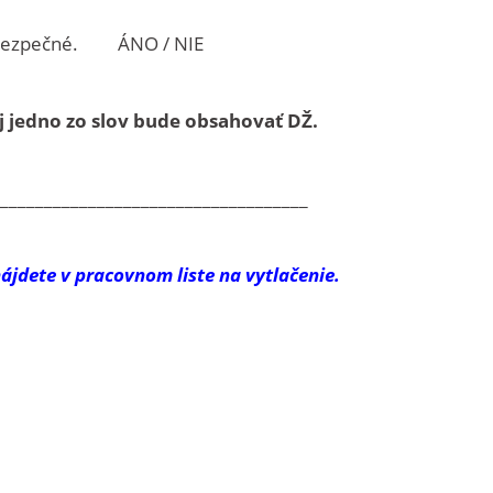
yndzou sú nebezpečné. ÁNO / 
ej jedno zo slov bude obsahovať DŽ.
_____________________________________
ájdete v pracovnom liste na vytlačenie.