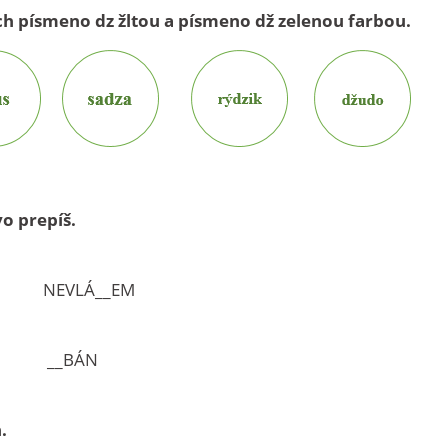
ách písmeno dz žltou a písmeno dž zelenou farbou.
vo prepíš.
 NEVLÁ__EM
P __BÁN
.