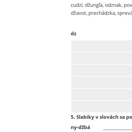
cudzí, džungľa, odznak, po
džavot, prechádzka, sprev
dz
5.
Slabiky v slovách sa po
ny-džbá
______________