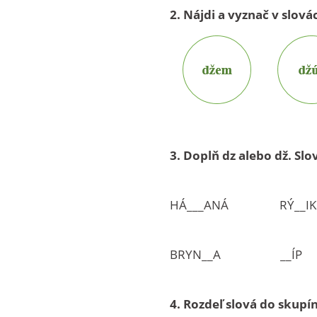
2. Nájdi a vyznač v slov
3.
Doplň dz alebo dž. Slo
HÁ___ANÁ RÝ__IK
BRYN__A __Í
4. Rozdeľ slová do skupín