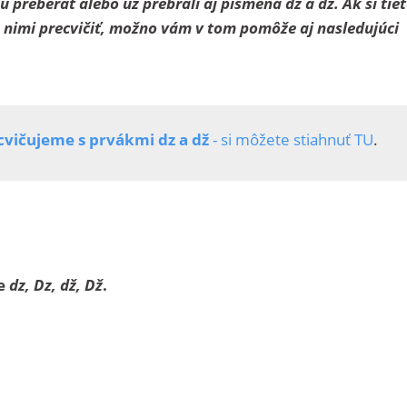
 preberať alebo už prebrali aj písmená dz a dž. Ak si tie
 nimi precvičiť, možno vám v tom pomôže aj nasledujúci
cvičujeme s prvákmi dz a dž
- si môžete stiahnuť TU
.
je
dz, Dz, dž, Dž
.