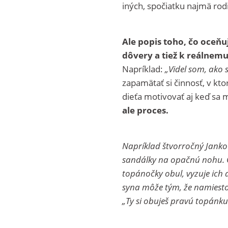
iných, spočiatku najmä rod
Ale popis toho, čo oceň
dôvery a tiež k reálnem
Napríklad:
„Videl som, ako s
zapamätať si činnosť, v 
dieťa motivovať aj keď sa 
ale proces.
Napríklad štvorročný Janko
sandálky na opačnú nohu. O
topánočky obul, vyzuje ich 
syna môže tým, že namiesto 
„Ty si obuješ pravú topánk