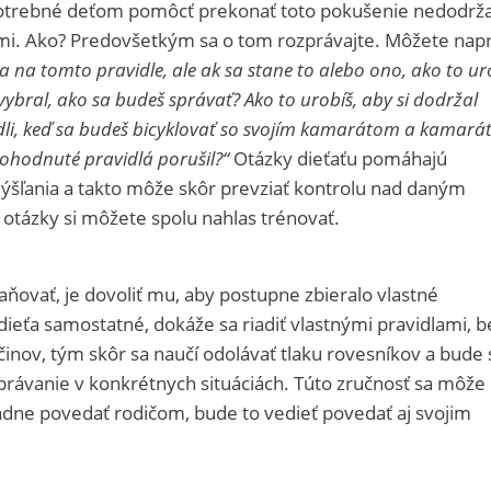
potrebné deťom pomôcť prekonať toto pokušenie nedodrž
tmi. Ako? Predovšetkým sa o tom rozprávajte. Môžete napr
a na tomto pravidle, ale ak sa stane to alebo ono, ako to ur
vybral, ako sa budeš správať? Ako to urobíš, aby si dodržal
dli, keď sa budeš bicyklovať so svojím kamarátom a kamarát
dohodnuté pravidlá porušil?“
Otázky dieťaťu pomáhajú
šľania a takto môže skôr prevziať kontrolu nad daným
tázky si môžete spolu nahlas trénovať.
raňovať, je dovoliť mu, aby postupne zbieralo vlastné
dieťa samostatné, dokáže sa riadiť vlastnými pravidlami, b
činov, tým skôr sa naučí odolávať tlaku rovesníkov a bude 
ávanie v konkrétnych situáciách. Túto zručnosť sa môže 
ládne povedať rodičom, bude to vedieť povedať aj svojim