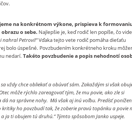
ičov.
ujeme na konkrétnom výkone, prispieva k formovani
u obrazu o sebe.
Najlepšie je, keď rodič len popíše, čo vide
i nahral Petrovi!“
Vďaka tejto vete rodič pomáha dieťaťu
ktorej bolo úspešné. Povzbudením konkrétneho kroku môž
mu nedarí.
Takéto povzbudenie a popis nehodnotí oso
 sa vždy chce obliekať a obúvať sám. Zakaždým si však obuj
tec môže rýchlo zareagovať tým, že mu povie, ako zle si
a dá na správne nohy. Má však aj inú voľbu. Predísť ponížen
kritiky ho povzbudí tak, že zoberie pravú topánku a povie 
u a ja ti obujem tú druhú.“ Týmto spôsobom
Janko uspeje.