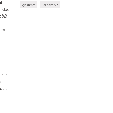
ať
Výskum
Rozhovory
íklad
obíš,
 ťa
erie
si
učiť