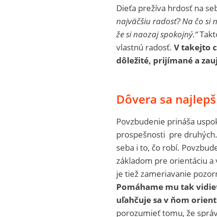
Dieťa prežíva hrdosť na s
najväčšiu radosť? Na čo si 
že si naozaj spokojný.“
Takto
vlastnú radosť.
V takejto c
dôležité, prijímané a za
Dôvera sa najlep
Povzbudenie prináša uspo
prospešnosti pre druhých.
seba i to, čo robí. Povzbu
základom pre orientáciu a 
je tiež zameriavanie pozor
Pomáhame mu tak vidieť ž
uľahčuje sa v ňom orien
porozumieť tomu, že správ