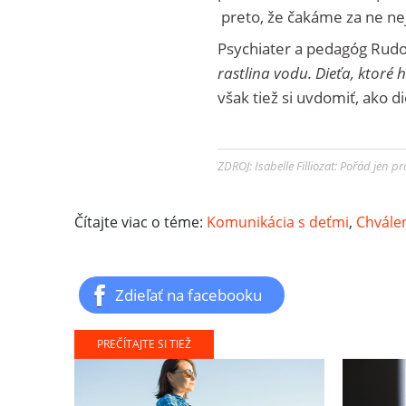
preto, že čakáme za ne ne
Psychiater a pedagóg Rudo
rastlina vodu. Dieťa, ktoré
však tiež si uvdomiť, ako
ZDROJ: Isabelle Filliozat: Pořád jen p
Čítajte viac o téme:
Komunikácia s deťmi
,
Chválen
Zdieľať na facebooku
PREČÍTAJTE SI TIEŽ