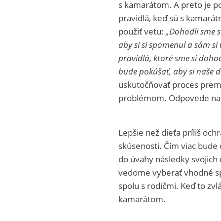
s kamarátom. A preto je 
pravidlá, keď sú s kamará
použiť vetu:
„Dohodli sme s
aby si si spomenul a sám si 
pravidlá, ktoré sme si doho
bude pokúšať, aby si naše 
uskutočňovať proces premý
problémom. Odpovede na o
Lepšie než dieťa príliš och
skúsenosti. Čím viac bude 
do úvahy následky svojich 
vedome vyberať vhodné spr
spolu s rodičmi. Keď to zv
kamarátom.