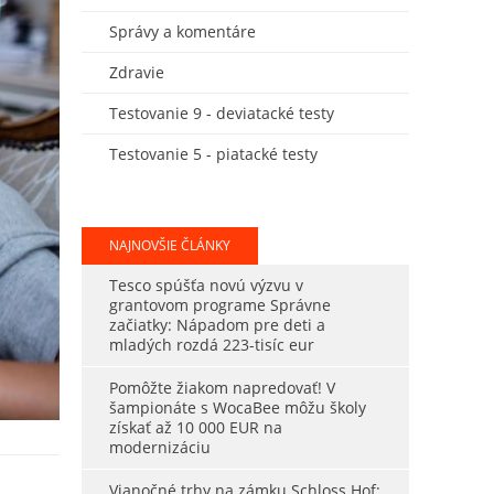
Správy a komentáre
Zdravie
Testovanie 9 - deviatacké testy
Testovanie 5 - piatacké testy
NAJNOVŠIE ČLÁNKY
Tesco spúšťa novú výzvu v
grantovom programe Správne
začiatky: Nápadom pre deti a
mladých rozdá 223-tisíc eur
Pomôžte žiakom napredovať! V
šampionáte s WocaBee môžu školy
získať až 10 000 EUR na
modernizáciu
Vianočné trhy na zámku Schloss Hof: