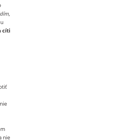
o
idím,
ju
 cíti
tiť
nie
om
a nie