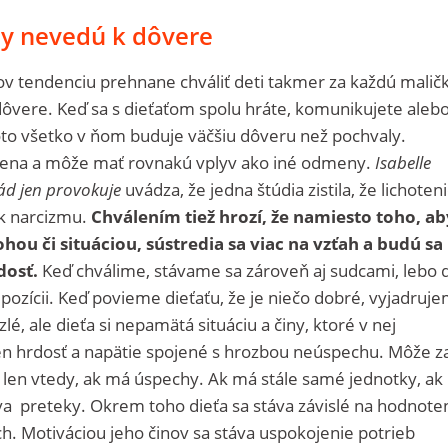
y nevedú k dôvere
ov tendenciu prehnane chváliť deti takmer za každú maličk
dôvere. Keď sa s dieťaťom spolu hráte, komunikujete aleb
 toto všetko v ňom buduje väčšiu dôveru než pochvaly.
mena a môže mať rovnakú vplyv ako iné odmeny.
Isabelle
ád jen provokuje
uvádza, že jedna štúdia zistila, že lichoten
k narcizmu.
Chválením tiež hrozí, že namiesto toho, ab
lohou či situáciou, sústredia sa viac na vzťah a budú sa
dosť.
Keď chválime, stávame sa zároveň aj sudcami, lebo d
pozícii. Keď povieme dieťaťu, že je niečo dobré, vyjadruj
lé, ale dieťa si nepamätá situáciu a činy, ktoré v nej
len hrdosť a napätie spojené s hrozbou neúspechu. Môže z
 len vtedy, ak má úspechy. Ak má stále samé jednotky, ak
va preteky. Okrem toho dieťa sa stáva závislé na hodnote
h. Motiváciou jeho činov sa stáva uspokojenie potrieb