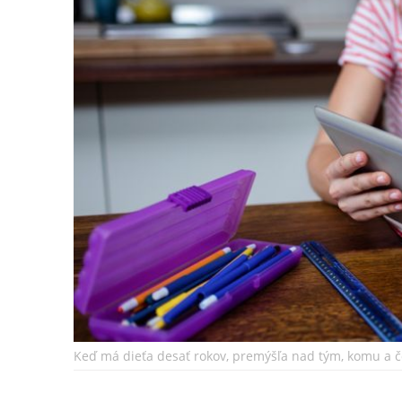
Keď má dieťa desať rokov, premýšľa nad tým, komu a čo