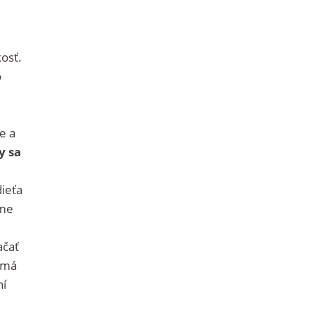
osť.
o
ie a
y sa
ieťa
eme
ačať
 má
ní