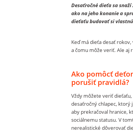
Desaťročné dieťa sa snaží z
ako na jeho konanie a sprá
dieťaťu budovať si vlastnú
Keď má dieťa desať rokov, 
a čomu môže veriť. Ale aj r
Ako pomôcť deťom
porušiť pravidlá?
Vždy môžete veriť dieťaťu,
desaťročný chlapec, ktorý 
aby prekračoval hranice, kto
sociálnemu statusu. V tomt
nerealistické dôverovať di