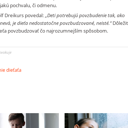
jakú pochvalu, či odmenu.
lf Dreikurs povedal:
„Deti potrebujú povzbudenie tak, ako
 hnevá, je dieťa nedostatočne povzbudzované, neisté.“
Dôležit
 dieťa povzbudzovať čo najrozumnejším spôsobom.
rovokuje
ie dieťaťa