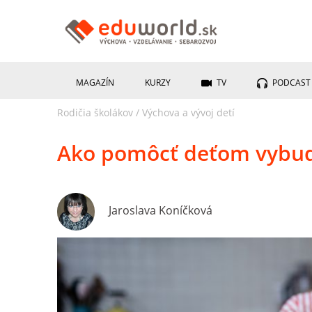
MAGAZÍN
KURZY
TV
PODCAST
Rodičia školákov
/
Výchova a vývoj detí
Ako pomôcť deťom vybudov
Jaroslava Koníčková