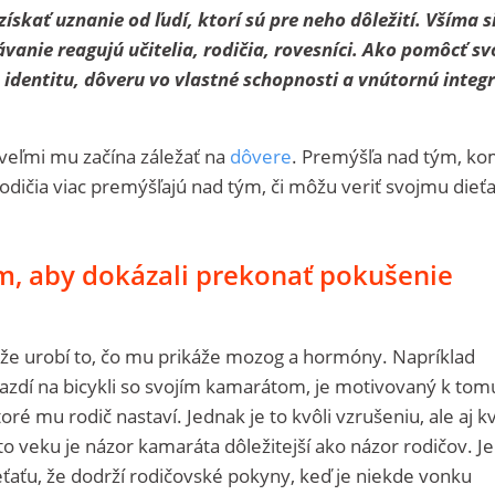
ískať uznanie od ľudí, ktorí sú pre neho dôležití. Všíma si
vanie reagujú učitelia, rodičia, rovesníci. Ako pomôcť s
 identitu, dôveru vo vlastné schopnosti a vnútornú integr
veľmi mu začína záležať na
dôvere
. Premýšľa nad tým, k
odičia viac premýšľajú nad tým, či môžu veriť svojmu dieťa
, aby dokázali prekonať pokušenie
 že urobí to, čo mu prikáže mozog a hormóny. Napríklad
jazdí na bicykli so svojím kamarátom, je motivovaný k tom
ré mu rodič nastaví. Jednak je to kvôli vzrušeniu, ale aj kv
o veku je názor kamaráta dôležitejší ako názor rodičov. Je
eťaťu, že dodrží rodičovské pokyny, keď je niekde vonku