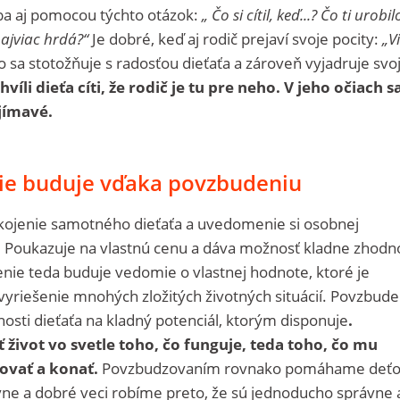
eba aj pomocou týchto otázok:
„ Čo si cítil, keď...? Čo ti urobil
najviac hrdá?“
Je dobré, keď aj rodič prejaví svoje pocity:
„V
 sa stotožňuje s radosťou dieťaťa a zároveň vyjadruje svo
hvíli dieťa cíti, že rodič je tu pre neho. V jeho očiach sa
ujímavé.
šie buduje vďaka povzbudeniu
kojenie samotného dieťaťa a uvedomenie si osobnej
 Poukazuje na vlastnú cenu a dáva možnosť kladne zhodno
denie teda buduje vedomie o vlastnej hodnote, ktoré je
vyriešenie mnohých zložitých životných situácií. Povzbude
nosti dieťaťa na kladný potenciál, ktorým disponuje
.
ivot vo svetle toho, čo funguje, teda toho, čo mu
tovať a konať.
Povzbudzovaním rovnako pomáhame deť
ne a dobré veci robíme preto, že sú jednoducho správne 