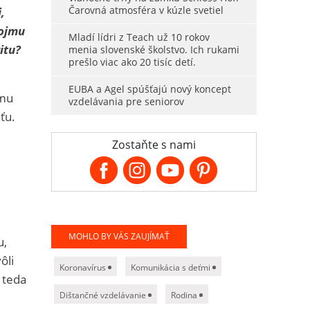
Čarovná atmosféra v kúzle svetiel
,
vojmu
Mladí lídri z Teach už 10 rokov
itu?
menia slovenské školstvo. Ich rukami
prešlo viac ako 20 tisíc detí.
EUBA a Agel spúšťajú nový koncept
omu
vzdelávania pre seniorov
ťu.
Zostaňte s nami
MOHLO BY VÁS ZAUJÍMAŤ
u,
ôli
Koronavírus
Komunikácia s deťmi
 teda
Dištančné vzdelávanie
Rodina