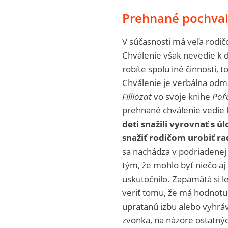
Prehnané pochval
V súčasnosti má veľa rodič
Chválenie však nevedie k 
robíte spolu iné činnosti,
Chválenie je verbálna od
Filliozat
vo svoje knihe
Poř
prehnané chválenie vedie 
deti snažili vyrovnať s ú
snažiť rodičom urobiť ra
sa nachádza v podriadenej 
tým, že mohlo byť niečo aj z
uskutočnilo. Zapamätá si 
veriť tomu, že má hodnotu
upratanú izbu alebo vyhrá
zvonka, na názore ostatnýc