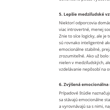
5. Lepšie medziľudské v
Niektorí odporcovia domác
viac introvertné, menej so
Znie to síce logicky, ale 
sú rovnako inteligentné ako
emocionálne stabilné, prej
zrozumiteľné. Ako už bolo
nielen v medziľudských, a
vzdelávanie nepôsobí na os
6. Zvýšená emocionálna s
Prípadové štúdie naznačujú
sa stávajú emocionálne stab
a vyrovnávajú sa s nimi, 