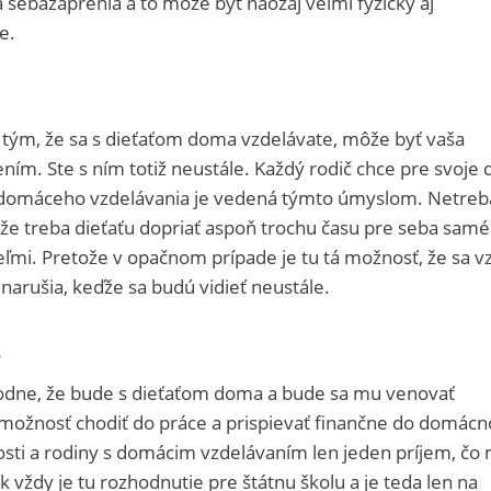
a sebazaprenia a to môže byť naozaj veľmi fyzicky aj
e.
e tým, že sa s dieťaťom doma vzdelávate, môže byť vaša
ím. Ste s ním totiž neustále. Každý rodič chce pre svoje 
ma domáceho vzdelávania je vedená týmto úmyslom. Netreb
 že treba dieťaťu dopriať aspoň trochu času pre seba sam
teľmi. Pretože v opačnom prípade je tu tá možnosť, že sa v
narušia, keďže sa budú vidieť neustále.
é
hodne, že bude s dieťaťom doma a bude sa mu venovať
 možnosť chodiť do práce a prispievať finančne do domácno
i a rodiny s domácim vzdelávaním len jeden príjem, čo
 vždy je tu rozhodnutie pre štátnu školu a je teda len na