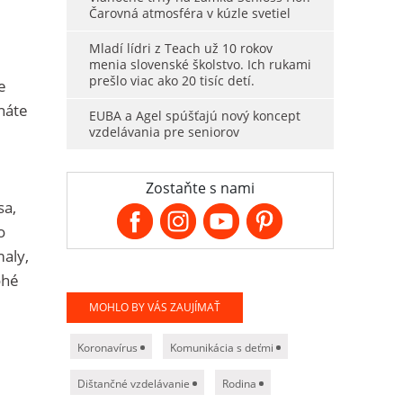
Čarovná atmosféra v kúzle svetiel
Mladí lídri z Teach už 10 rokov
menia slovenské školstvo. Ich rukami
prešlo viac ako 20 tisíc detí.
e
znáte
EUBA a Agel spúšťajú nový koncept
vzdelávania pre seniorov
Zostaňte s nami
sa,
o
maly,
ohé
MOHLO BY VÁS ZAUJÍMAŤ
Koronavírus
Komunikácia s deťmi
Dištančné vzdelávanie
Rodina