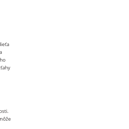
dieťa
a
ého
zťahy
sti.
 môže