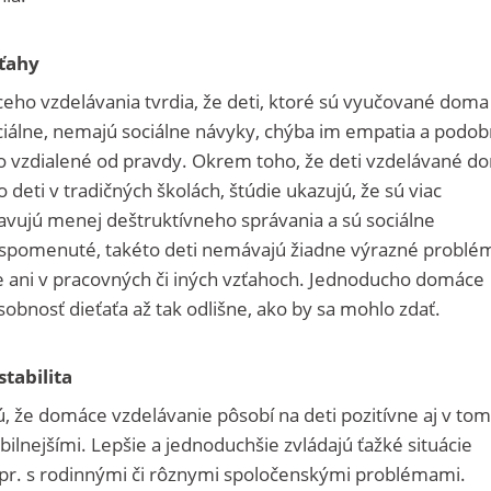
zťahy
eho vzdelávania tvrdia, že deti, ktoré sú vyučované doma
ciálne, nemajú sociálne návyky, chýba im empatia a podob
je to vzdialené od pravdy. Okrem toho, že deti vzdelávané d
 deti v tradičných školách, štúdie ukazujú, že sú viac
avujú menej deštruktívneho správania a sú sociálne
 spomenuté, takéto deti nemávajú žiadne výrazné problé
le ani v pracovných či iných vzťahoch. Jednoducho domáce
obnosť dieťaťa až tak odlišne, ako by sa mohlo zdať.
tabilita
, že domáce vzdelávanie pôsobí na deti pozitívne aj v tom
ilnejšími. Lepšie a jednoduchšie zvládajú ťažké situácie
napr. s rodinnými či rôznymi spoločenskými problémami.