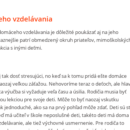
ho vzdelávania
máceho vzdelávania je dôležité poukázať aj na jeho
raznejšie patrí obmedzený okruh priateľov, mimoškolskýc
kcia s inými deťmi.
u
j tak dosť stresujúci, no keď sa k tomu pridá ešte domáce
aozaj veľkou záťažou. Nehovoríme teraz o deťoch, ale hla
 výučba si vyžaduje veľa času a úsilia. Rodičia musia byť
ou lekciou pre svoje deti. Môže to byť naozaj vskutku
tak jednoduché, ako sa na prvý pohľad môže zdať. Deti sú s
eď má učiteľ v škole neposlušné deti, takéto deti má doma 
zdelávanie, ale tiež výchovné usmernenie. Pre rodiča to