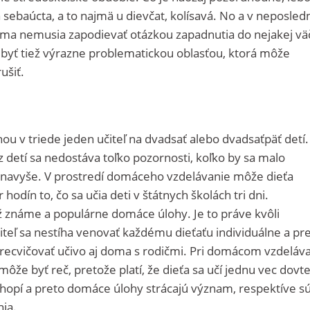
sebaúcta, a to najmä u dievčat, kolísavá. No a v neposle
oma nemusia zapodievať otázkou zapadnutia do nejakej vä
 byť tiež výrazne problematickou oblasťou, ktorá môže
rušiť.
nou v triede jeden učiteľ na dvadsať alebo dvadsaťpäť detí.
detí sa nedostáva toľko pozornosti, koľko by sa malo
e navyše. V prostredí domáceho vzdelávanie môže dieťa
 hodín to, čo sa učia deti v štátnych školách tri dni.
ež známe a populárne domáce úlohy. Je to práve kvôli
eľ sa nestíha venovať každému dieťaťu individuálne a pre
recvičovať učivo aj doma s rodičmi. Pri domácom vzdeláva
ôže byť reč, pretože platí, že dieťa sa učí jednu vec dovt
opí a preto domáce úlohy strácajú význam, respektíve s
nia.