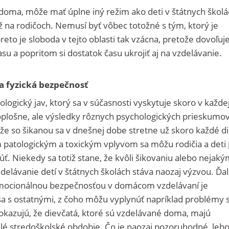
doma, môže mať úplne iný režim ako deti v štátnych školá
iž na rodičoch. Nemusí byť vôbec totožné s tým, ktorý je
reto je sloboda v tejto oblasti tak vzácna, pretože dovoľuj
času a popritom si dostatok času ukrojiť aj na vzdelávanie
a fyzická bezpečnosť
ologický jav, ktorý sa v súčasnosti vyskytuje skoro v každe
loplošne, ale výsledky rôznych psychologických prieskumo
 že so šikanou sa v dnešnej dobe stretne už skoro každé di
atologickým a toxickým vplyvom sa môžu rodičia a deti 
 Niekedy sa totiž stane, že kvôli šikovaniu alebo nejaký
elávanie detí v štátnych školách stáva naozaj výzvou. Ďa
emocionálnou bezpečnosťou v domácom vzdelávaní je
 s ostatnými, z čoho môžu vyplynúť napríklad problémy 
kazujú, že dievčatá, ktoré sú vzdelávané doma, majú
lé stredoškolské obdobie. Čo je naozaj pozoruhodné, leb