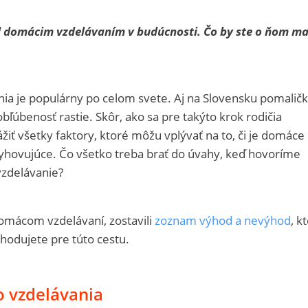
d domácim vzdelávaním v budúcnosti. Čo by ste o ňom ma
a je populárny po celom svete. Aj na Slovensku pomalič
bľúbenosť rastie. Skôr, ako sa pre takýto krok rodičia
iť všetky faktory, ktoré môžu vplývať na to, či je domáce
vyhovujúce. Čo všetko treba brať do úvahy, keď hovoríme
vzdelávanie?
 domácom vzdelávaní, zostavili
zoznam výhod a nevýhod
, k
ozhodujete pre túto cestu.
 vzdelávania