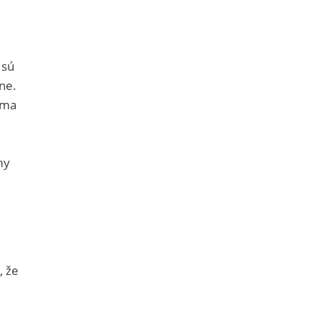
 sú
ne.
oma
my
, že