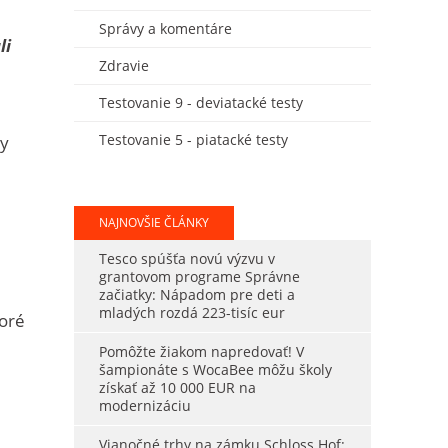
Správy a komentáre
li
Zdravie
Testovanie 9 - deviatacké testy
Testovanie 5 - piatacké testy
ky
NAJNOVŠIE ČLÁNKY
Tesco spúšťa novú výzvu v
grantovom programe Správne
začiatky: Nápadom pre deti a
mladých rozdá 223-tisíc eur
toré
Pomôžte žiakom napredovať! V
šampionáte s WocaBee môžu školy
získať až 10 000 EUR na
modernizáciu
Vianočné trhy na zámku Schloss Hof: