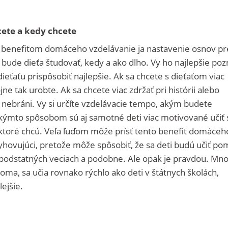
hcete a kedy chcete
benefitom domáceho vzdelávanie ja nastavenie osnov pr
o bude dieťa študovať, kedy a ako dlho. Vy ho najlepšie po
dieťaťu prispôsobiť najlepšie. Ak sa chcete s dieťaťom viac
 tak urobte. Ak sa chcete viac zdržať pri histórii alebo
 nebráni. Vy si určíte vzdelávacie tempo, akým budete
kýmto spôsobom sú aj samotné deti viac motivované učiť 
i, ktoré chcú. Veľa ľuďom môže prísť tento benefit domáceh
yhovujúci, pretože môže spôsobiť, že sa deti budú učiť po
nepodstatných veciach a podobne. Ale opak je pravdou. Mn
oma, sa učia rovnako rýchlo ako deti v štátnych školách,
chlejšie.