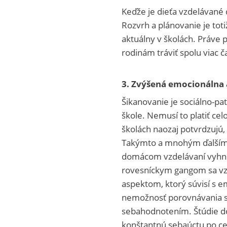
Keďže je dieťa vzdelávané 
Rozvrh a plánovanie je tot
aktuálny v školách. Práve p
rodinám tráviť spolu viac 
3. Zvýšená emocionálna 
Šikanovanie je sociálno-pat
škole. Nemusí to platiť ce
školách naozaj potvrdzujú,
Takýmto a mnohým ďalším p
domácom vzdelávaní vyhnúť.
rovesníckym gangom sa vzd
aspektom, ktorý súvisí s 
nemožnosť porovnávania sa
sebahodnotením. Štúdie do
konštantnú sebaúctu po ce