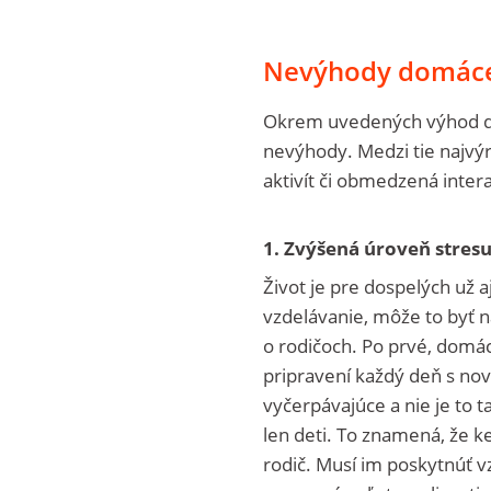
Nevýhody domáce
Okrem uvedených výhod do
nevýhody. Medzi tie najvý
aktivít či obmedzená intera
1. Zvýšená úroveň stres
Život je pre dospelých už a
vzdelávanie, môže to byť n
o rodičoch. Po prvé, domáca
pripravení každý deň s nov
vyčerpávajúce a nie je to 
len deti. To znamená, že k
rodič. Musí im poskytnúť v