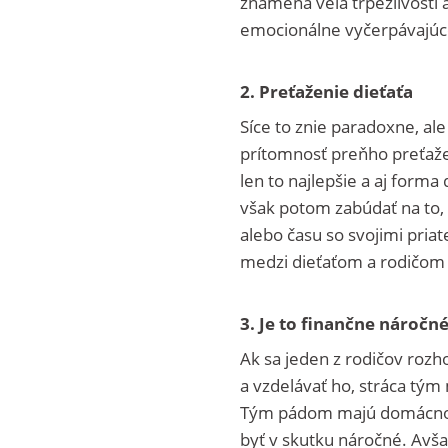
znamená veľa trpezlivosti 
emocionálne vyčerpávajúc
2. Preťaženie dieťaťa
Síce to znie paradoxne, al
prítomnosť preňho preťažen
len to najlepšie a aj for
však potom zabúdať na to,
alebo času so svojimi pria
medzi dieťaťom a rodičom 
3. Je to finančne náročn
Ak sa jeden z rodičov roz
a vzdelávať ho, stráca tým
Tým pádom majú domácnost
byť v skutku náročné. Avšak