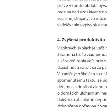
práve v tomto období býva 
rade sa deti vzdelávané d
sociálnej skupiny, čo môže
vzdelávanie ovplyvniť a na
4. Zvýšená produktivita
V štátnych školách je väčši
Znamená to, že žiadnemu z 
a zároveň robia veľa prác
dosiahnuť a naučiť sa za pár
V tradičných školách sú ti
spomenutému faktu, že učit
deti musia dorábať alebo p
o domácich úlohách ani nem
dokým to absolútne nepoch
dokončené počas vyučova