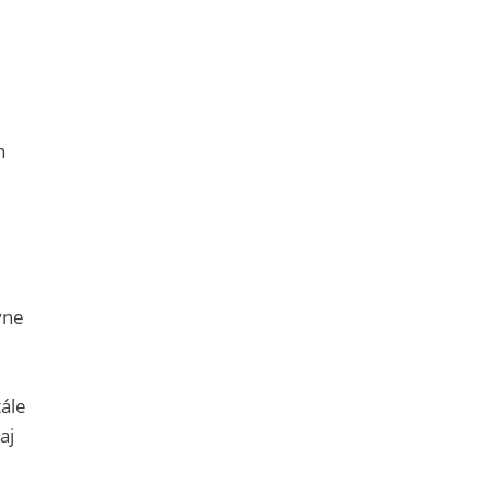
h
vne
tále
aj