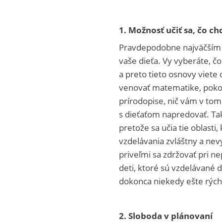
1. Možnosť učiť sa, čo c
Pravdepodobne najväčším 
vaše dieťa. Vy vyberáte, č
a preto tieto osnovy viete 
venovať matematike, pokojne
prírodopise, nič vám v tom
s dieťaťom napredovať. Ta
pretože sa učia tie oblast
vzdelávania zvláštny a nev
priveľmi sa zdržovať pri 
deti, ktoré sú vzdelávané d
dokonca niekedy ešte rý
2. Sloboda v plánovaní