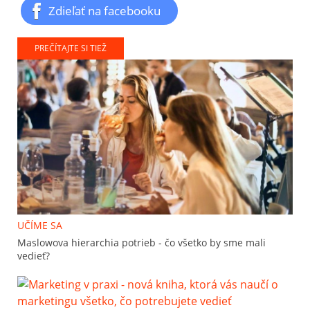
Zdieľať na facebooku
PREČÍTAJTE SI TIEŽ
UČÍME SA
Maslowova hierarchia potrieb - čo všetko by sme mali
vedieť?