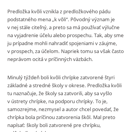
Predložka kvôli vznikla z predložkového pádu
podstatného mena „k vôli“. Pôvodný význam je
v nej stále citeľný, a preto sa má používať výlučne
na vyjadrenie účelu alebo prospechu. Tak, aby sme
ju prípadne mohli nahradiť spojeniami v záujme,
v prospech, za účelom. Napriek tomu sa však často
neprávom ocitá v príčinných väzbách.
Minulý týždeň boli kvôli chrípke zatvorené štyri
základné a stredné školy v okrese. Predložka kvôli
tu naznačuje, že školy sa zatvorili, aby sa vyšlo
v ústrety chrípke, na podporu chrípky. To je,
samozrejme, nezmysel a autor chcel povedať, že
chrípka bola príčinou zatvorenia škôl. Mal preto
napísať: školy boli zatvorené pre chrípku,