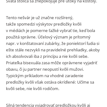
Svätá stolica sa znepokojuje pre útoky na kostoly.
Tento nešvár je už značne rozšírený,
takže spomedzi výskytov predložky kvôli
v médiách je pomerne ťažké vybrať tie, keď bola
použitá správne. Účelový význam je prítomný
napr. v konštatovaní zubárky, že poniektorí ľudia si
ešte stále nezvykli na pravidelné prehliadky, akoby
ich absolvovali iba z princípu a nie kvôli sebe.
Priateľka bisexuála zasa môže oprávnene vyjadriť
obavu, či ju partner neopustí kvôli mužovi.
Typickým príkladom na vhodné zaradenie
predložky kvôli však ostáva okrídlené: Učíme sa
kvôli sebe, nie kvôli rodičom.
Silná tendencia vyjadrovať predložkou kvôli aj