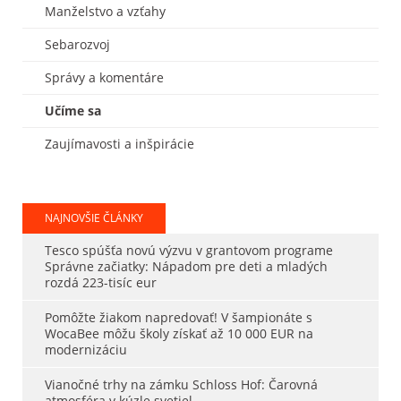
Manželstvo a vzťahy
Sebarozvoj
Správy a komentáre
Učíme sa
Zaujímavosti a inšpirácie
NAJNOVŠIE ČLÁNKY
Tesco spúšťa novú výzvu v grantovom programe
Správne začiatky: Nápadom pre deti a mladých
rozdá 223-tisíc eur
Pomôžte žiakom napredovať! V šampionáte s
WocaBee môžu školy získať až 10 000 EUR na
modernizáciu
Vianočné trhy na zámku Schloss Hof: Čarovná
atmosféra v kúzle svetiel