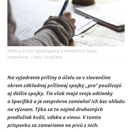
Príčinu a účel vyjadrujeme v slovenčine často
nesprávne. / Foto: Unsplash
Na vyjadrenie príčiny a účelu sa v slovenčine
okrem základnej príčinnej spojky „pre“ používajú
aj ďalšie spojky. Tie však majú svoje odtienky
a špecifiká a je nesprávne zamieňať ich bez ohľadu
na význam. Týka sa to najmä druhotných
predložiek kvôli, vďaka a vinou. V tomto
príspevku sa zameriame na prvú z nich.