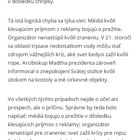
v dôsledku chrípky.
Tá istá logická chyba sa týka viet: Médiá kvôli
klesajúcim príjmom z reklamy bojujú o prežitie.
Organizátor nenastúpil kvôli zraneniu. V 21. storočí
sa oblasti trpiace nedostatkom vody môžu stať
zdrojom vážnejších kríz, aké svet kedysi zažil kvôli
rope. Arcibiskup Madtha prezidenta zároveň
informoval o znepokojení Svätej stolice kvôli
útokom na kostoly a iné cirkevné objekty.
Vo všetkých týchto prípadoch nejde o účel ani
prospech, ale o príčinu. Správne by teda bolo
napísať: médiá bojujú o prežitie v dôsledku
klesajúcich príjmov z reklamy; organizátor
nenastúpil pre zranenie; svet zažil krízy pre ropu;