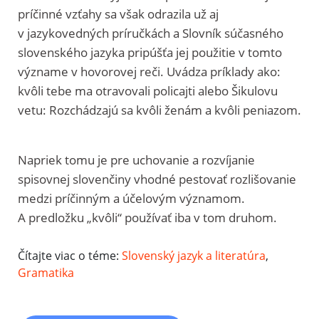
príčinné vzťahy sa však odrazila už aj
v jazykovedných príručkách a Slovník súčasného
slovenského jazyka pripúšťa jej použitie v tomto
význame v hovorovej reči. Uvádza príklady ako:
kvôli tebe ma otravovali policajti alebo Šikulovu
vetu: Rozchádzajú sa kvôli ženám a kvôli peniazom.
Napriek tomu je pre uchovanie a rozvíjanie
spisovnej slovenčiny vhodné pestovať rozlišovanie
medzi príčinným a účelovým významom.
A predložku „kvôli“ používať iba v tom druhom.
Čítajte viac o téme:
Slovenský jazyk a literatúra
,
Gramatika