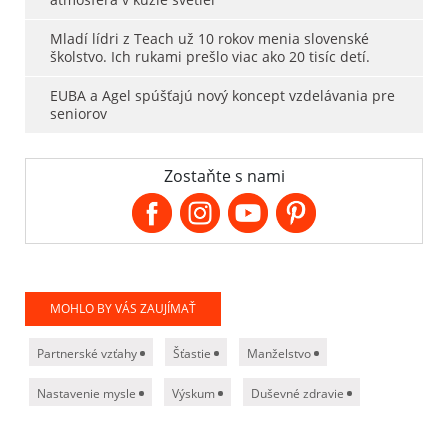
Mladí lídri z Teach už 10 rokov menia slovenské
školstvo. Ich rukami prešlo viac ako 20 tisíc detí.
EUBA a Agel spúšťajú nový koncept vzdelávania pre
seniorov
Zostaňte s nami
MOHLO BY VÁS ZAUJÍMAŤ
Partnerské vzťahy
Šťastie
Manželstvo
Nastavenie mysle
Výskum
Duševné zdravie