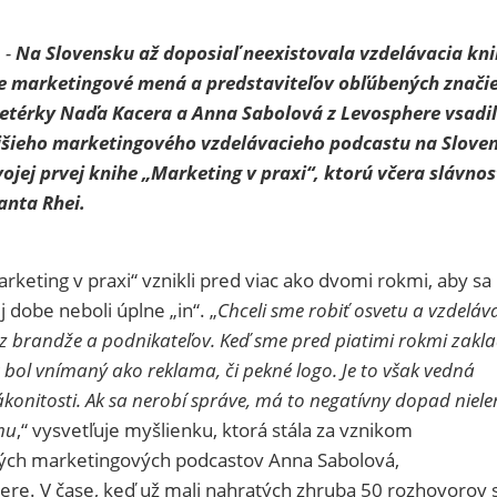
 -
Na Slovensku až doposiaľ neexistovala vzdelávacia kni
e marketingové mená a predstaviteľov obľúbených značie
térky Naďa Kacera a Anna Sabolová z Levosphere vsadil
ejšieho marketingového vzdelávacieho podcastu na Slove
svojej prvej knihe „Marketing v praxi“, ktorú včera slávno
anta Rhei.
keting v praxi“ vznikli pred viac ako dvomi rokmi, aby sa
 dobe neboli úplne „in“. „
Chceli sme robiť osvetu a vzdeláv
í z brandže a podnikateľov. Keď sme pred piatimi rokmi zakla
 bol vnímaný ako reklama, či pekné logo.
Je to však vedná
zákonitosti. Ak sa nerobí správe, má to negatívny dopad niel
rmu
,“ vysvetľuje myšlienku, ktorá stála za vznikom
kých marketingových podcastov Anna Sabolová,
ere. V čase, keď už mali nahratých zhruba 50 rozhovorov 