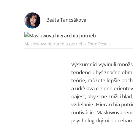
Beáta Tancsáková
Maslowova hierarchia potrieb / Foto: Pexels
Výskumníci vyvinuli množst
tendenciu byť značne obme
teórie, môžete lepšie pochop
a udržiava cielene orientov
najesť, aby sme znížili hlad
vzdelanie. Hierarchia pot
motivácie. Maslowova teóri
psychologickými potrebam