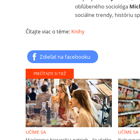
obľúbeného sociológa
Mic
sociálne trendy, históriu sp
Čítajte viac o téme:
Knihy
Zdieľať na facebooku
PREČÍTAJTE SI TIEŽ
UČÍME SA
UČÍME SA
Maslowova hierarchia potrieb - čo všetko
Nakupovani