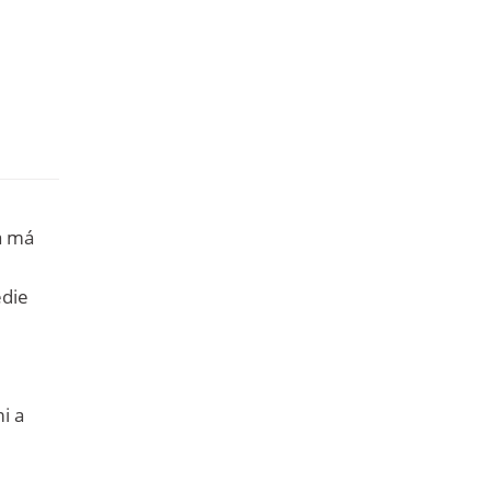
a má
edie
i a