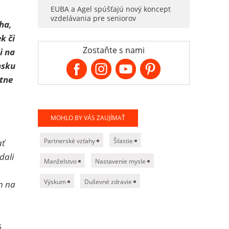
EUBA a Agel spúšťajú nový koncept
vzdelávania pre seniorov
ha,
k či
Zostaňte s nami
i na
nsku
stne
MOHLO BY VÁS ZAUJÍMAŤ
Partnerské vzťahy
Šťastie
ať
dali
Manželstvo
Nastavenie mysle
Výskum
Duševné zdravie
en na
s