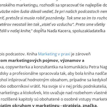
nského marketingu, rozhodli sa spracovať tie najlepšie d
 väzbe nám ľudia dávali vedieť, že pri našich podcastoch n
ariť, pretože si musia robiť poznámky. Tak sme sa im to rozho
térov neostali len tak „visieť vo vzduchu“. Preto sme všetky
ili v našej knihe,
“ dopĺňa Naďa Kacera, spoluzakladateľka
pis podcastov. Kniha
Marketing v praxi
je zároveň
com marketingových pojmov, významov a
rka, copywriterka a konzultantka na komunikáciu Petra Na
sky a profesionálne spracovala tak, aby bola kniha nadča
 mohol inšpirovať hodnotným obsahom, prípadne sa kedyko
ebo odborníkovi vrátiť. Na svoje si v nej prídu podnikatelia,
 marketingu a ktokoľvek, kto uvažuje nad rozbehom vlastn
e rozlíšené kapitoly sú obohatené o osobné vstupy market
piatim okruhom v marketingu - stratégia, značka,