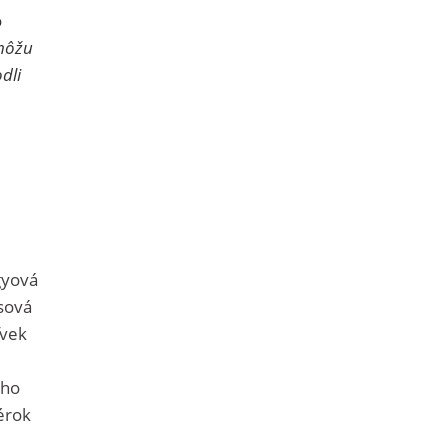
o
emôžu
dli
gyová
sová
ľvek
ého
érok