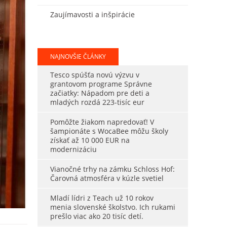
Zaujímavosti a inšpirácie
NAJNOVŠIE ČLÁNKY
Tesco spúšťa novú výzvu v
grantovom programe Správne
začiatky: Nápadom pre deti a
mladých rozdá 223-tisíc eur
Pomôžte žiakom napredovať! V
šampionáte s WocaBee môžu školy
získať až 10 000 EUR na
modernizáciu
Vianočné trhy na zámku Schloss Hof:
Čarovná atmosféra v kúzle svetiel
Mladí lídri z Teach už 10 rokov
menia slovenské školstvo. Ich rukami
prešlo viac ako 20 tisíc detí.