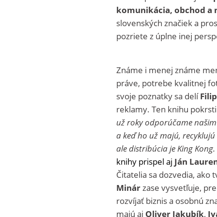
komunikácia, obchod a 
slovenských značiek a pros
pozriete z úplne inej persp
Známe i menej známe mená
práve, potrebe kvalitnej fot
svoje poznatky sa delí
Fili
reklamy. Ten knihu pokrsti
už roky odporúčame našim k
a keď ho už majú, recyklujú 
ale distribúcia je King Kong.
knihy prispel aj
Ján Lauren
Čitatelia sa dozvedia, ako 
Minár
zase vysvetľuje, pre
rozvíjať biznis a osobnú zn
majú aj
Oliver Jakubík
,
Iv