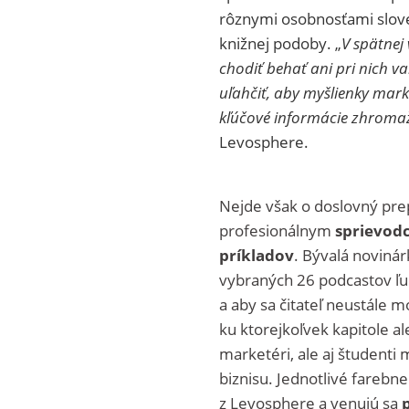
rôznymi osobnosťami slove
knižnej podoby. „
V spätnej
chodiť behať ani pri nich v
uľahčiť, aby myšlienky marke
kľúčové informácie zhromažd
Levosphere.
Nejde však o doslovný pre
profesionálnym
sprievod
príkladov
. Bývalá noviná
vybraných 26 podcastov ľud
a aby sa čitateľ neustále
ku ktorejkoľvek kapitole al
marketéri, ale aj študenti
biznisu. Jednotlivé farebn
z Levosphere a venujú sa