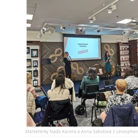
Marketérky Naďa Kacera a Anna Sabolová z Levosphere