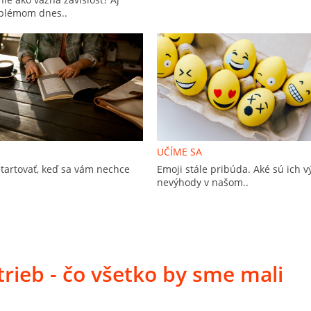
blémom dnes..
UČÍME SA
tartovať, keď sa vám nechce
Emoji stále pribúda. Aké sú ich 
nevýhody v našom..
rieb - čo všetko by sme mali