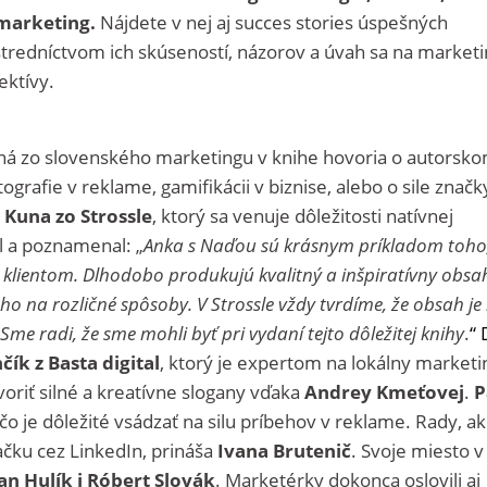
marketing.
Nájdete v nej aj succes stories úspešných
tredníctvom ich skúseností, názorov a úvah sa na marketi
ektívy.
 zo slovenského marketingu v knihe hovoria o autorsk
ografie v reklame, gamifikácii v biznise, alebo o sile značk
p Kuna zo Strossle
, ktorý sa venuje dôležitosti natívnej
l a poznamenal: „
Anka s Naďou sú krásnym príkladom toho
lientom. Dlhodobo produkujú kvalitný a inšpiratívny obsa
ho na rozličné spôsoby. V Strossle vždy tvrdíme, že obsah je 
 Sme radi, že sme mohli byť pri vydaní tejto dôležitej knihy
.
“ 
čík z Basta digital
, ktorý je expertom na lokálny marketi
tvoriť silné a kreatívne slogany vďaka
Andrey Kmeťovej
.
P
čo je dôležité vsádzať na silu príbehov v reklame. Rady, a
ačku cez LinkedIn, prináša
Ivana Brutenič
. Svoje miesto v
an Hulík i Róbert Slovák
. Marketérky dokonca oslovili aj