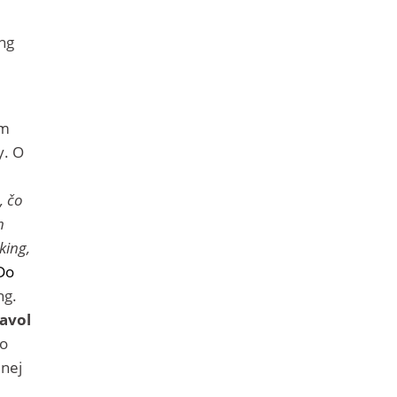
ng
om
y. O
, čo
h
king,
Do
ng.
avol
ko
 nej