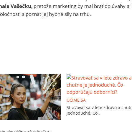
hala Vašečku
, pretože marketing by mal brať do úvahy aj
oločnosti a poznať jej hybné sily na trhu.
UČÍME SA
Stravovať sa v lete zdravo a chut
jednoduché. Čo..
e ako vážna závislosť? Aj