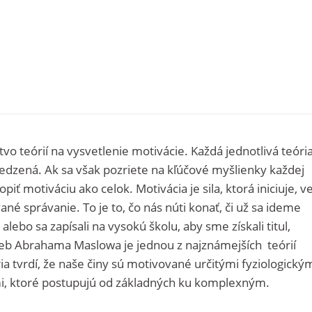
vo teórií na vysvetlenie motivácie. Každá jednotlivá teóri
dzená. Ak sa však pozriete na kľúčové myšlienky každej
iť motiváciu ako celok. Motivácia je sila, ktorá iniciuje, v
ané správanie. To je to, čo nás núti konať, či už sa ideme
, alebo sa zapísali na vysokú školu, aby sme získali titul,
rieb Abrahama Maslowa je jednou z najznámejších teórií
a tvrdí, že naše činy sú motivované určitými fyziologickým
i, ktoré postupujú od základných ku komplexným.