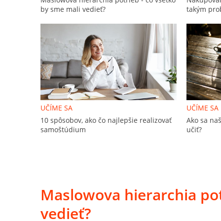
by sme mali vedieť?
takým pro
UČÍME SA
UČÍME SA
10 spôsobov, ako čo najlepšie realizovať
Ako sa naš
samoštúdium
učiť?
Maslowova hierarchia pot
vedieť?