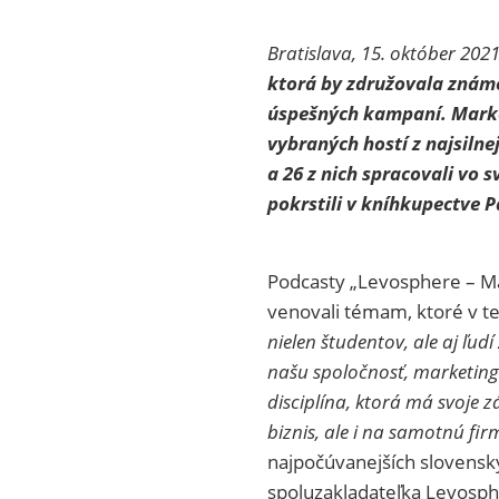
Bratislava, 15. október 2021
ktorá by združovala znám
úspešných kampaní. Marke
vybraných hostí z najsiln
a 26 z nich spracovali vo 
pokrstili v kníhkupectve P
Podcasty „Levosphere – Mar
venovali témam, ktoré v tej
nielen študentov, ale aj ľud
našu spoločnosť, marketing
disciplína, ktorá má svoje 
biznis, ale i na samotnú fi
najpočúvanejších slovens
spoluzakladateľka Levosph