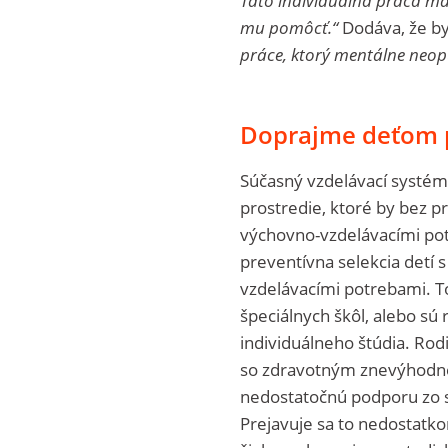
Táto individuálna práca ma
mu pomôcť.“
Dodáva, že byť
práce, ktorý mentálne neopúš
Doprajme deťom p
Súčasný vzdelávací systém 
prostredie, ktoré by bez p
výchovno-vzdelávacími potr
preventívna selekcia detí
vzdelávacími potrebami. To
špeciálnych škôl, alebo sú
individuálneho štúdia. Ro
so zdravotným znevýhodnen
nedostatočnú podporu zo str
Prejavuje sa to nedostatk