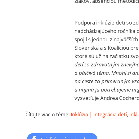
žiakov, absenciou metodick
Podpora inklúzie detí so 
nadchádzajúceho ročníka d
spojil s jednou z najväčší
Slovenska a s Koalíciou pre 
ktoré sú už na začiatku sv
detí so zdravotným znevýh
a pálčivá téma. Mnohí si ani
na ceste za primeraným vzd
a najmä ju potrebujeme urge
vysvetľuje Andrea Cocherov
Čítajte viac o téme:
Inklúzia | Integrácia detí
,
Inkl