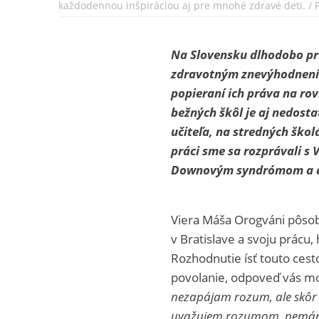
každodennou inšpiráciou aj pre mnohé zdravé deti. / 
Na Slovensku dlhodobo pre
zdravotným znevýhodnením.
popieraní ich práva na rov
bežných škôl je aj nedosta
učiteľa, na stredných škol
práci sme sa
rozprávali s
Downovým syndrómom a dok
Viera Máša Orogváni pôsob
v Bratislave a svoju prácu,
Rozhodnutie ísť touto cesto
povolanie, odpoveď vás m
nezapájam rozum, ale skôr 
uvažujem rozumom, nemám