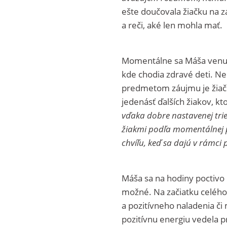
ešte doučovala žiačku na z
a reči, aké len mohla mať.
Momentálne sa Máša venuj
kde chodia zdravé deti. Ne
predmetom záujmu je žiač
jedenásť ďalších žiakov, kto
vďaka dobre nastavenej tried
žiakmi podľa momentálnej 
chvíľu, keď sa dajú v rámci
Máša sa na hodiny poctivo p
možné. Na začiatku celého
a pozitívneho naladenia či
pozitívnu energiu vedela pr