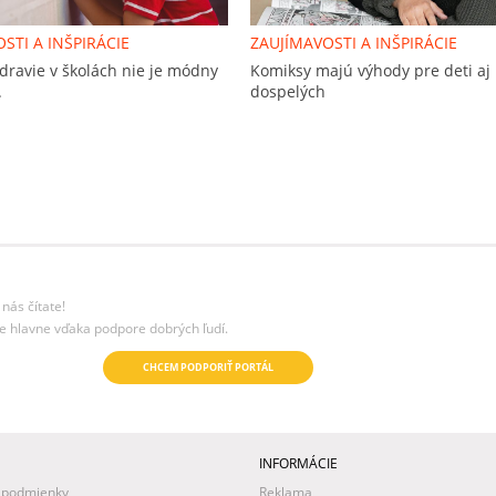
STI A INŠPIRÁCIE
ZAUJÍMAVOSTI A INŠPIRÁCIE
dravie v školách nie je módny
Komiksy majú výhody pre deti aj
.
dospelých
nás čítate!
e hlavne vďaka podpore dobrých ľudí.
CHCEM PODPORIŤ PORTÁL
INFORMÁCIE
 podmienky
Reklama