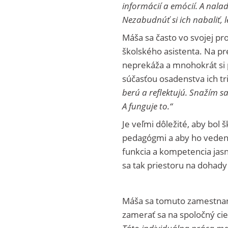
informácií a emócií. A nalad
Nezabudnúť si ich nabaliť, 
Máša sa často vo svojej pr
školského asistenta. Na p
neprekáža a mnohokrát si p
súčasťou osadenstva ich tr
berú a reflektujú. Snažím s
A funguje to.
“
Je veľmi dôležité, aby bol š
pedagógmi a aby ho vedenie
funkcia a kompetencia ja
sa tak priestoru na dohady
Máša sa tomuto zamestnaniu 
zamerať sa na spoločný cie