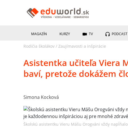
MAGAZÍN
KURZY
TV
PODCAST
Rodičia školákov
/
Zaujímavosti a inšpirácie
Asistentka učiteľa Viera
baví, pretože dokážem č
Simona Kocková
Školskú asistentku Vieru Mášu Orogváni vždy napĺňalo ľ