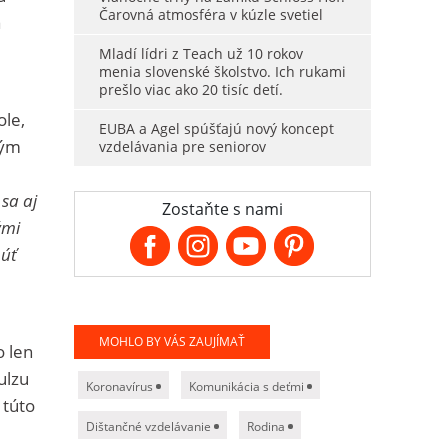
Čarovná atmosféra v kúzle svetiel
a
Mladí lídri z Teach už 10 rokov
menia slovenské školstvo. Ich rukami
prešlo viac ako 20 tisíc detí.
le,
EUBA a Agel spúšťajú nový koncept
ným
vzdelávania pre seniorov
sa aj
Zostaňte s nami
ými
núť
MOHLO BY VÁS ZAUJÍMAŤ
o len
ulzu
Koronavírus
Komunikácia s deťmi
 túto
Dištančné vzdelávanie
Rodina