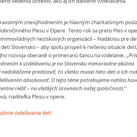
ého vedenia učiteľov, ako aj ich ďalšieho vzdelávania.
zdravotným znevýhodnením je hlavným charitatívnym posl
obročinného Plesu v Opere. Tento rok sa preto Ples v op
ch mimovládnych neziskových organizácií – Nadáciou pre de
deti Slovensko – aby spolu prispeli k riešeniu situácie detí
ojho rozvoja oberané o primeranú šancu na vzdelanie.
„Prí
odnením k vzdelávaniu je na Slovensku mimoriadne akútna
 nedokážeme predstaviť, čo všetko musia tieto deti a ich rod
elávaním absolvovať. O tejto téme potrebujeme nahlas hov
ntne riešiť – na všetkých úrovniach našej spoločnosti,“
á, riaditeľka Plesu v opere.
uzívne vzdelávanie detí