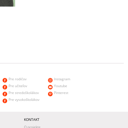
Pre rodičov
Instagram
Pre učiteľov
Youtube
Pre stredoškolákov
Pinterest
Pre vysokoškolákov
KONTAKT
O projekte