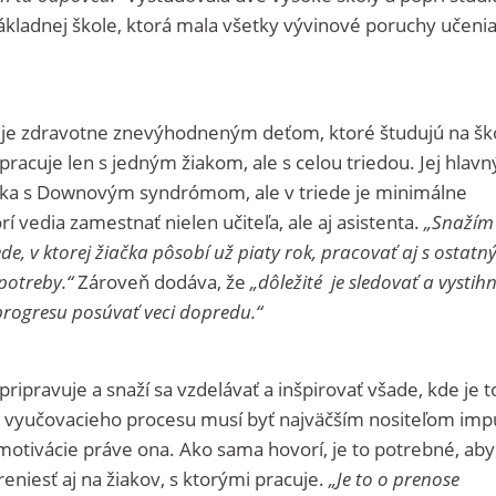
ákladnej škole, ktorá mala všetky vývinové poruchy učeni
e zdravotne znevýhodneným deťom, ktoré študujú na ško
pracuje len s jedným žiakom, ale s celou triedou. Jej hlav
ka s Downovým syndrómom, ale v triede je minimálne
rí vedia zamestnať nielen učiteľa, ale aj asistenta.
„Snažím 
e, v ktorej žiačka pôsobí už piaty rok, pracovať aj s ostatn
potreby.“
Zároveň dodáva, že
„dôležité je sledovať a vystih
 progresu posúvať veci dopredu.“
ripravuje a snaží sa vzdelávať a inšpirovať všade, kde je t
 vyučovacieho procesu musí byť najväčším nositeľom imp
 motivácie práve ona. Ako sama hovorí, je to potrebné, aby
eniesť aj na žiakov, s ktorými pracuje.
„Je to o prenose