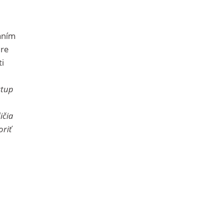
aním
ere
ti
,
stup
ičia
oriť