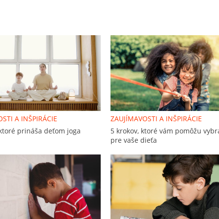
STI A INŠPIRÁCIE
ZAUJÍMAVOSTI A INŠPIRÁCIE
ktoré prináša deťom joga
5 krokov, ktoré vám pomôžu vybr
pre vaše dieťa