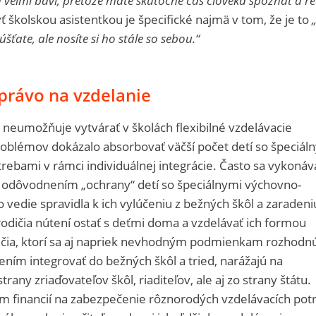
 veľmi baví, pretože máte skutočne čas človeka spoznať a r
 školskou asistentkou je špecifické najmä v tom, že je to
ťate, ale nosíte si ho stále so sebou.“
rávo na vzdelanie
neumožňuje vytvárať v školách flexibilné vzdelávacie
roblémov dokázalo absorbovať väčší počet detí so špeciál
ebami v rámci individuálnej integrácie. Často sa vykonáv
 s odôvodnením „ochrany“ detí so špeciálnymi výchovno-
 vedie spravidla k ich vylúčeniu z bežných škôl a zaradeni
 rodičia nútení ostať s deťmi doma a vzdelávať ich formou
dičia, ktorí sa aj napriek nevhodným podmienkam rozhodnú
ím integrovať do bežných škôl a tried, narážajú na
any zriaďovateľov škôl, riaditeľov, ale aj zo strany štátu.
om financií na zabezpečenie rôznorodých vzdelávacích pot