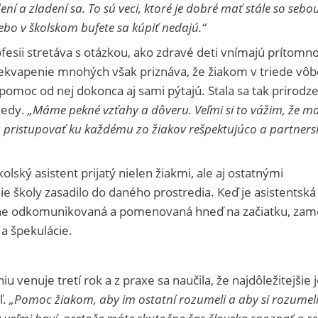
ení a zladení sa. To sú veci, ktoré je dobré mať stále so sebou
lebo v školskom bufete sa kúpiť nedajú.“
ofesii stretáva s otázkou, ako zdravé deti vnímajú prítomn
rekvapenie mnohých však priznáva, že žiakom v triede vôb
omoc od nej dokonca aj sami pýtajú. Stala sa tak prirodz
iedy.
„
Máme pekné vzťahy a dôveru. Veľmi si to vážim, že ma
a pristupovať ku každému zo žiakov rešpektujúco a partners
kolský asistent prijatý nielen žiakmi, ale aj ostatnými
 školy zasadilo do daného prostredia. Keď je asistentská
sne odkomunikovaná a pomenovaná hneď na začiatku, zam
 a špekulácie.
venuje tretí rok a z praxe sa naučila, že najdôležitejšie 
ľ.
„Pomoc žiakom, aby im ostatní rozumeli a aby si rozumeli