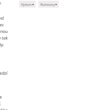
.
Výskum
Rozhovory
osť
ec
enou
 tak
ky.
edzí
je
.