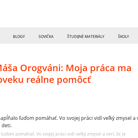
BLOGY
SOVIČKA
ŠTUDIJNÉ MATERIÁLY
ŠKOLY
 Máša Orogváni: Moja práca ma
loveku reálne pomôcť
uďom pomáhať. Vo svojej práci vidí veľký zmysel a verí, že je