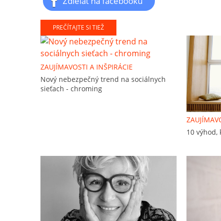
Zdieľať na facebooku
PREČÍTAJTE SI TIEŽ
ZAUJÍMAVOSTI A INŠPIRÁCIE
Nový nebezpečný trend na sociálnych
sieťach - chroming
ZAUJÍMAVO
10 výhod, 