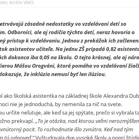
Foto: Archív VMO
trvávajú zásadné nedostatky vo vzdelávaní detí so
 Odborníci, ale aj rodičia týchto detí, neraz hovoria o
ný prístup k vzdelávaniu.
Jednou z prekážok ich začlenen
tok asistentov učiteľa. Na jednu ZŠ pripadá 0,82 asistent
ách dokonca iba 0,05 na školu. O tejto krásnej, ale aj nár
 Vierou Mášou Orogváni, ktorá pomáha vo vzdelávaní žiač
azuje, že inklúzia nemusí byť len ilúziou.
í ako školská asistentka na základnej škole Alexandra Du
 hoci nie je jednoduchá, by nemenila za nič na svete.
u určite neľutuje, ale keď sa jej spýtate, prečo si vybrala t
ožno prekvapí.
„
To je otázka, nad ktorou veľmi nerozmýšľa
vnútorný pocit. To rozhodnutie išlo zvnútra. Keď nad tým
 tú odpoveď.
“
Vyštudovala dve vysoké školy a popri štúdi