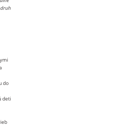
eálne
„druh
nymi
a
u do
 deti
rieb