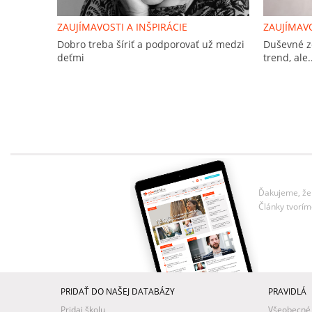
ZAUJÍMAVOSTI A INŠPIRÁCIE
ZAUJÍMAVO
Dobro treba šíriť a podporovať už medzi
Duševné z
deťmi
trend, ale.
Ďakujeme, že 
Články tvorím
PRIDAŤ DO NAŠEJ DATABÁZY
PRAVIDLÁ
Pridaj školu
Všeobecné