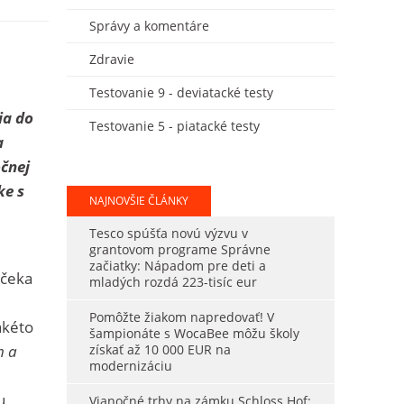
Správy a komentáre
Zdravie
Testovanie 9 - deviatacké testy
ia do
Testovanie 5 - piatacké testy
a
očnej
ke s
NAJNOVŠIE ČLÁNKY
Tesco spúšťa novú výzvu v
grantovom programe Správne
začiatky: Nápadom pre deti a
bčeka
mladých rozdá 223-tisíc eur
Pomôžte žiakom napredovať! V
akéto
šampionáte s WocaBee môžu školy
m a
získať až 10 000 EUR na
modernizáciu
u
Vianočné trhy na zámku Schloss Hof: