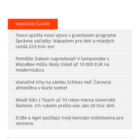
NAJNOVŠIE ČLÁNKY
Tesco spúšťa novú výzvu v grantovom programe
Správne začiatky: Nápadom pre deti a mladých
rozdá 223-tisíc eur
Pomôžte žiakom napredovať! V šampionáte s
WocaBee môžu školy získať až 10 000 EUR na
modernizáciu
Vianočné trhy na zámku Schloss Hof: Čarovná
atmosféra v kúzle svetiel
Mladí lídri z Teach už 10 rokov menia slovenské
školstvo. Ich rukami prešlo viac ako 20 tisíc detí.
EUBA a Agel spúšťajú nový koncept vzdelávania pre
seniorov