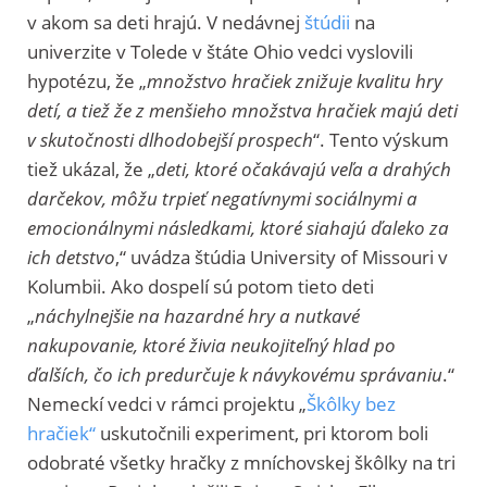
v akom sa deti hrajú. V nedávnej
štúdii
na
univerzite v Tolede v štáte Ohio vedci vyslovili
hypotézu, že „
množstvo hračiek znižuje kvalitu hry
detí, a tiež že z menšieho množstva hračiek majú deti
v skutočnosti dlhodobejší prospech
“. Tento výskum
tiež ukázal, že „
deti, ktoré očakávajú veľa a drahých
darčekov, môžu trpieť negatívnymi sociálnymi a
emocionálnymi následkami, ktoré siahajú ďaleko za
ich detstvo
,“ uvádza štúdia University of Missouri v
Kolumbii. Ako dospelí sú potom tieto deti
„
náchylnejšie na hazardné hry a nutkavé
nakupovanie, ktoré živia neukojiteľný hlad po
ďalších, čo ich predurčuje k návykovému správaniu
.“
Nemeckí vedci v rámci projektu „
Škôlky bez
hračiek“
uskutočnili experiment, pri ktorom boli
odobraté všetky hračky z mníchovskej škôlky na tri