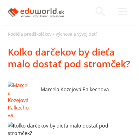
Rodičia predškolákov
/
Výchova a vývoj detí
Koľko darčekov by dieťa
malo dostať pod stromček?
Marcela Kozejová Palkechova