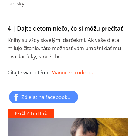
tenisky...
4 | Dajte deťom niečo, čo si môžu prečítať
Knihy sú vždy skvelými darčekmi. Ak vaše dieťa
miluje čítanie, táto možnosť vám umožní dať mu
dva darčeky, ktoré chce.
Čítajte viac o téme:
Vianoce s rodinou
Zdieľať na facebooku
PREČÍTAJTE SI TIEŽ