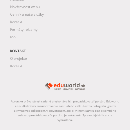
Návštevnosť webu
Cenník a naše služby
Kontakt
Formáty reklamy
RSS
KONTAKT
O projekte
Kontakt
Autorské práva sú vyhradené a vykonáva ich prevádzkovateľ portálu Eduworld
s.r.o. Akékoľvek rozmnožovanie častí alebo celku textov, fotografií, grafov
akýmkoľvek spôsobom, v slovenskom, ale aj v inom jazyku bez písomného
súhlasu prevádzkovateľa portálu je zakázané. Spravodajská licencia
vyhradená.