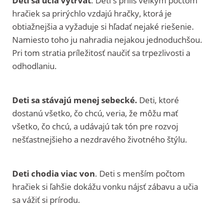
Deti sa učia vytrvať
. Deti s príliš veľkým počtom
hračiek sa prirýchlo vzdajú hračky, ktorá je
obtiažnejšia a vyžaduje si hľadať nejaké riešenie.
Namiesto toho ju nahradia nejakou jednoduchšou.
Pri tom stratia príležitosť naučiť sa trpezlivosti a
odhodlaniu.
Deti sa stávajú menej sebecké.
Deti, ktoré
dostanú všetko, čo chcú, veria, že môžu mať
všetko, čo chcú, a udávajú tak tón pre rozvoj
nešťastnejšieho a nezdravého životného štýlu.
Deti chodia viac von
. Deti s menším počtom
hračiek si ľahšie dokážu vonku nájsť zábavu a učia
sa vážiť si prírodu.