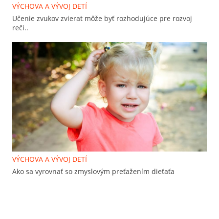
VÝCHOVA A VÝVOJ DETÍ
Učenie zvukov zvierat môže byť rozhodujúce pre rozvoj
reči..
VÝCHOVA A VÝVOJ DETÍ
Ako sa vyrovnať so zmyslovým preťažením dieťaťa