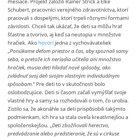
mesiace. Projekt založili Rainer Strick a Elke
Schubert, pracovníci verejného zdravotníctva, ktorí
pracovali s dospelými, ktorí trpeli rôznymi formami
závislosti. Chceli tak ukázať, že deti sa môžu hrať
šťastne a tvorivo, aj keď sa neutopia v množstve
hračiek. Ako
hovorí
jedna z vychovávateliek
„
Ponúkame deťom priestor a čas, aby spoznali samy
seba, a pretože ich neriadia učitelia ani množstvo
hračiek, musia deti hľadať nové spôsoby, ako
zvládnuť svoj deň svojim vlastným individuálnym
spôsobom.
“ Pre deti to v skutočnosti bolo
oslobodzujúce. Deti si časom začali vymýšľať svoje
vlastné hry a samy sa rozhodovali o tom, čo urobia.
Zistilo sa, že akonáhle sa deti prispôsobili takýmto
podmienkam, ich hra sa stala oveľa kreatívnejšou a
spoločenskejšou. „
Deti zbožňovali herectvo,
predvádzanie alebo predstieranie, že sú v cirkuse