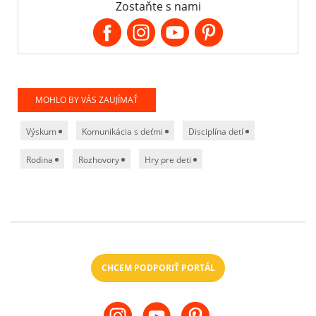
Zostaňte s nami
MOHLO BY VÁS ZAUJÍMAŤ
Výskum
Komunikácia s deťmi
Disciplína detí
Rodina
Rozhovory
Hry pre deti
CHCEM PODPORIŤ PORTÁL