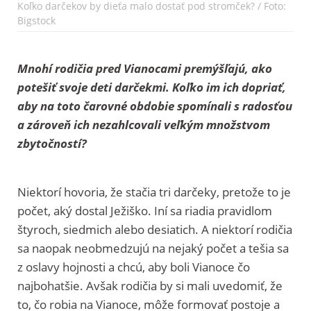
Koľko darčekov by dieťa malo dostať pod stromček? / Foto:
Bigstock
Mnohí rodičia pred Vianocami premýšľajú, ako
potešiť svoje deti darčekmi. Koľko im ich dopriať,
aby na toto čarovné obdobie spomínali s radosťou
a zároveň ich nezahlcovali veľkým množstvom
zbytočností?
Niektorí hovoria, že stačia tri darčeky, pretože to je
počet, aký dostal Ježiško. Iní sa riadia pravidlom
štyroch, siedmich alebo desiatich. A niektorí rodičia
sa naopak neobmedzujú na nejaký počet a tešia sa
z oslavy hojnosti a chcú, aby boli Vianoce čo
najbohatšie. Avšak rodičia by si mali uvedomiť, že
to, čo robia na Vianoce, môže formovať postoje a