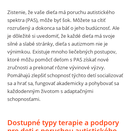
Zistenie, že vaše dieťa má poruchu autistického
spektra (PAS), môže byť šok. Môžete sa cítiť
rozrušený a dokonca sa báť o jeho budúcnosť. Ale
je dôležité si uvedomiť, že každé dieťa má svoje
silné a slabé stránky, dieťa s autizmom nie je
výnimkou. Existuje mnoho liečebných postupov,
ktoré môžu pomôcť deťom s PAS získať nové
zručnosti a prekonať rôzne vývinové výzvy.
Pomáhajú zlepšiť schopnosť týchto detí socializovať
sa a hrať sa, fungovať akademicky a pohybovať sa
každodenným životom s adaptačnými
schopnosťami.
Dostupné typy terapie a podpory
pre deti s poruchou autistického