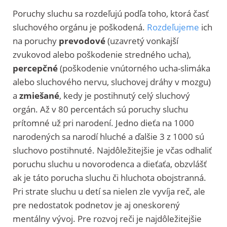
Poruchy sluchu sa rozdeľujú podľa toho, ktorá časť
sluchového orgánu je poškodená.
Rozdeľujeme
ich
na poruchy
prevodové
(uzavretý vonkajší
zvukovod alebo poškodenie stredného ucha),
percepčné
(poškodenie vnútorného ucha-slimáka
alebo sluchového nervu, sluchovej dráhy v mozgu)
a
zmiešané
, kedy je postihnutý celý sluchový
orgán. Až v 80 percentách sú poruchy sluchu
prítomné už pri narodení. Jedno dieťa na 1000
narodených sa narodí hluché a ďalšie 3 z 1000 sú
sluchovo postihnuté. Najdôležitejšie je včas odhaliť
poruchu sluchu u novorodenca a dieťaťa, obzvlášť
ak je táto porucha sluchu či hluchota obojstranná.
Pri strate sluchu u detí sa nielen zle vyvíja reč, ale
pre nedostatok podnetov je aj oneskorený
mentálny vývoj. Pre rozvoj reči je najdôležitejšie