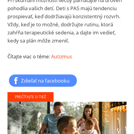
Pri skúmaní možností liečby pamätajte na úroveň
pohodlia vašich detí. Deti s PAS majú tendenciu
prospievať, keď dodržiavajú konzistentný rozvrh.
Vždy, keď je to možné, dodržujte rutinu, ktorá
zahŕňa terapeutické sedenia, a dajte im vedieť,
kedy sa plán môže zmeniť.
Čítajte viac o téme:
Autizmus
Zdieľať na facebooku
PREČÍTAJTE SI TIEŽ