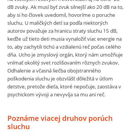
dB zvuky. Ak musí byť zvuk silnejší ako 20 dB na to,
aby si ho človek uvedomil, hovoríme o poruche
sluchu. U maličkých detí sa podľa niektorých
autorov považuje za hranicu straty sluchu 15 dB,
keďže už tieto deti musia vynaložiť viac energie na
to, aby zachytili tichú a vzdialenú reč počas celého
dňa. Ucho je zmyslový orgán, ktorý nám umožňuje
vnímať okolitý svet rozlišovaním rôznych zvukov.
Odhalenie a včasná liečba obojstranného
poškodenia sluchu je obzvlášť dôležitá v útlom
detstve, pretože dieťa, ktoré nepočuje, zaostáva v
psychickom vývoji a nevyvíja sa mu ani reč.
Poznáme viacej druhov porúch
sluchu