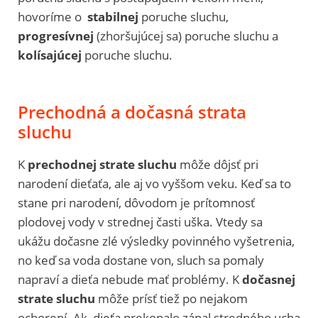
hovoríme o
stabilnej
poruche sluchu,
progresívnej
(zhoršujúcej sa) poruche sluchu a
kolísajúcej
poruche sluchu.
Prechodná a dočasná strata
sluchu
K
prechodnej strate sluchu
môže dôjsť pri
narodení dieťaťa, ale aj vo vyššom veku. Keď sa to
stane pri narodení, dôvodom je prítomnosť
plodovej vody v strednej časti uška. Vtedy sa
ukážu dočasne zlé výsledky povinného vyšetrenia,
no keď sa voda dostane von, sluch sa pomaly
napraví a dieťa nebude mať problémy. K
dočasnej
strate sluchu
môže prísť tiež po nejakom
ochorení. Ak dieťa prekonalo zápal stredného ucha