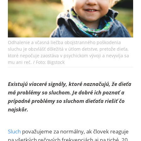
Odhalenie a včasná liečba obojstranného poškodenia
sluchu je obzvlášť dôležitá v útlom detstve, pretože dieťa,
ktoré nepočuje zaostáva v psychickom vývoji a nevyvíja sa
mu ani reč. / Foto: Bigstock
Existujú viaceré signály, ktoré naznačujú, že dieťa
má problémy so sluchom. Je dobré ich poznať a
prípadné problémy so sluchom dieťaťa riešiť čo
najskôr.
Sluch
považujeme za normálny, ak človek reaguje
na všetkých rečových frekvenciách aj na tiché 20