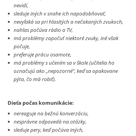
nevidí,
sleduje iných v snahe ich napodobňovať,
nevyľaká sa pri hlasitých a nečakaných zvukoch,
nahlas počúva rádio a TV,
má problémy započuť niektoré zvuky, iné však
počuje,
preferuje prácu osamote,
má problémy s učením sa v škole (učitelia ho
označujú ako „nepozorné“, keď sa opakovane
pýta, čo má robiť).
Dieťa počas komunikácie:
nereaguje na bežnú konverzáciu,
nesprávne odpovedá na otázky,
sleduje pery, keď počúva iných,