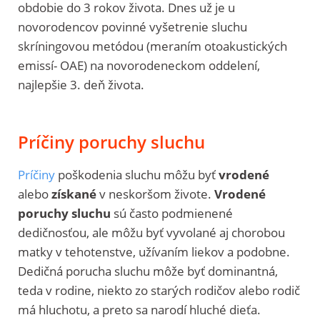
obdobie do 3 rokov života. Dnes už je u
novorodencov povinné vyšetrenie sluchu
skríningovou metódou (meraním otoakustických
emissí- OAE) na novorodeneckom oddelení,
najlepšie 3. deň života.
Príčiny poruchy sluchu
Príčiny
poškodenia sluchu môžu byť
vrodené
alebo
získané
v neskoršom živote.
Vrodené
poruchy sluchu
sú často podmienené
dedičnosťou, ale môžu byť vyvolané aj chorobou
matky v tehotenstve, užívaním liekov a podobne.
Dedičná porucha sluchu môže byť dominantná,
teda v rodine, niekto zo starých rodičov alebo rodič
má hluchotu, a preto sa narodí hluché dieťa.