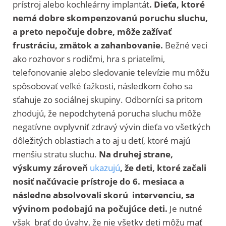
prístroj alebo kochleárny implantát
. Dieťa, ktoré
nemá dobre skompenzovanú poruchu sluchu,
a preto nepočuje dobre, môže zažívať
frustráciu, zmätok a zahanbovanie.
Bežné veci
ako rozhovor s rodičmi, hra s priateľmi,
telefonovanie alebo sledovanie televízie mu môžu
spôsobovať veľké ťažkosti, následkom čoho sa
sťahuje zo sociálnej skupiny. Odborníci sa pritom
zhodujú, že nepodchytená porucha sluchu môže
negatívne ovplyvniť zdravý vývin dieťa vo všetkých
dôležitých oblastiach a to aj u detí, ktoré majú
menšiu stratu sluchu.
Na druhej strane,
výskumy zároveň
ukazujú
, že deti, ktoré začali
nosiť načúvacie prístroje do 6. mesiaca a
následne absolvovali skorú intervenciu, sa
vývinom podobajú na počujúce deti.
Je nutné
však brať do úvahy, že nie všetky deti môžu mať