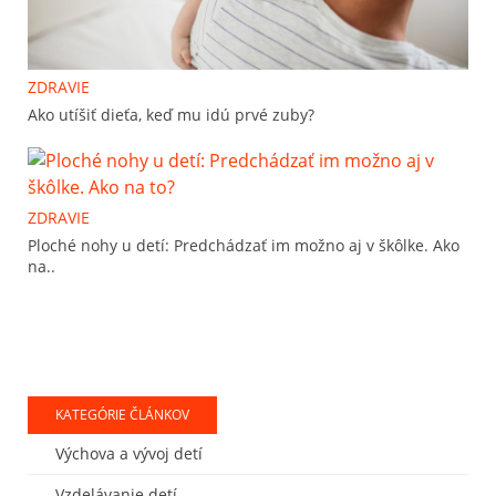
ZDRAVIE
Ako utíšiť dieťa, keď mu idú prvé zuby?
ZDRAVIE
Ploché nohy u detí: Predchádzať im možno aj v škôlke. Ako
na..
KATEGÓRIE ČLÁNKOV
Výchova a vývoj detí
Vzdelávanie detí