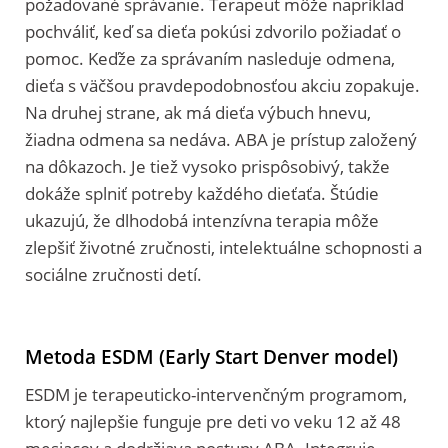
požadované správanie. Terapeut môže napríklad
pochváliť, keď sa dieťa pokúsi zdvorilo požiadať o
pomoc. Keďže za správaním nasleduje odmena,
dieťa s väčšou pravdepodobnosťou akciu zopakuje.
Na druhej strane, ak má dieťa výbuch hnevu,
žiadna odmena sa nedáva. ABA je prístup založený
na dôkazoch. Je tiež vysoko prispôsobivý, takže
dokáže splniť potreby každého dieťaťa. Štúdie
ukazujú, že dlhodobá intenzívna terapia môže
zlepšiť životné zručnosti, intelektuálne schopnosti a
sociálne zručnosti detí.
Metoda ESDM (Early Start Denver model)
ESDM je terapeuticko-intervenčným programom,
ktorý najlepšie funguje pre deti vo veku 12 až 48