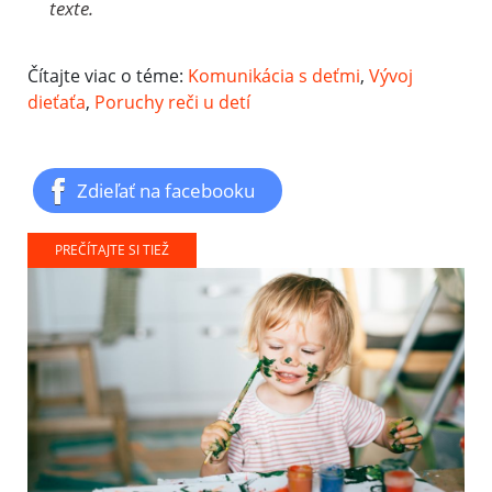
texte.
Čítajte viac o téme:
Komunikácia s deťmi
,
Vývoj
dieťaťa
,
Poruchy reči u detí
Zdieľať na facebooku
PREČÍTAJTE SI TIEŽ