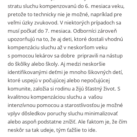
stratu sluchu kompenzovanú do 6. mesiaca veku,
pretože to technicky nie je možné, napríklad pre
veľmi úzky zvukovod. V niektorých prípadoch sa
musí počkať do 7. mesiaca. Odborníci zároveň
upozorňujú na to, že aj deti, ktoré dostali vhodnú
kompenzáciu sluchu až v neskoršom veku
s pomocou lekárov sa dobre pripravili na nástup
do škôlky alebo školy. Aj medzi neskoršie
identifikovanými deťmi je mnoho šikovných detí,
ktoré uspejú v počujúcej alebo nepočujúcej
komunite, založia si rodinu a žijú šťastný život. S
kvalitnou kompenzáciou sluchu a vašou
intenzívnou pomocou a starostlivosťou je možné
vplyv dôsledkov poruchy sluchu minimalizovať
alebo aspoň podstatne znížiť. Ale faktom je, že čím
neskôr sa tak udeje, tým ťažšie to ide.