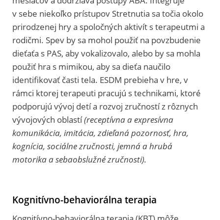
mesiacov a dodržiava postupy ABA. Integruje
v sebe niekoľko prístupov Stretnutia sa točia okolo
prirodzenej hry a spoločných aktivít s terapeutmi a
rodičmi. Spev by sa mohol použiť na povzbudenie
dieťaťa s PAS, aby vokalizovalo, alebo by sa mohla
použiť hra s mimikou, aby sa dieťa naučilo
identifikovať časti tela. ESDM prebieha v hre, v
rámci ktorej terapeuti pracujú s technikami, ktoré
podporujú vývoj detí a rozvoj zručností z rôznych
vývojových oblastí
(receptívna a expresívna
komunikácia, imitácia, zdieľaná pozornosť, hra,
kognícia, sociálne zručnosti, jemná a hrubá
motorika a sebaobslužné zručnosti).
Kognitívno-behaviorálna terapia
Kognitívno-behaviorálna terapia (KBT) môže