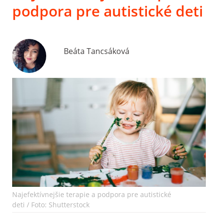
podpora pre autistické deti
Beáta Tancsáková
Najefektívnejšie terapie a podpora pre autistické
deti / Foto: Shutterstock