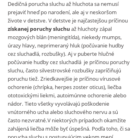
Dedičná porucha sluchu až hluchota sa nemusí
prejaviť hneď po narodení, ale aj v neskoršom
živote v detstve. V detstve je najčastejšou príčinou
získanej poruchy sluchu
až hluchoty zápal
mozgových blán (meningitída), niekedy mumps,
úrazy hlavy, neprimeraný hluk (počúvanie hudby
cez sluchadlá, rozbušky). Aj v puberte hlučné
počúvanie hudby cez sluchadlá je príčinou poruchy
sluchu, často silvestrovské rozbušky zapríčiňujú
poruchu tiež. Zriedkavejšie je príčinou vírusové
ochorenie (chrípka, herpes zoster oticus), liečba
ototoxickými liekmi, autoimúnne ochorenie alebo
nádor. Tieto všetky vyvolávajú poškodenie
vnútorného ucha alebo sluchového nervu a sú
často nezvratné.V niektorých prípadoch okamžite
zahájená liečba môže byť úspešná. Podľa toho, či sa
porucha sluchu s postupujúcim vekom mení,