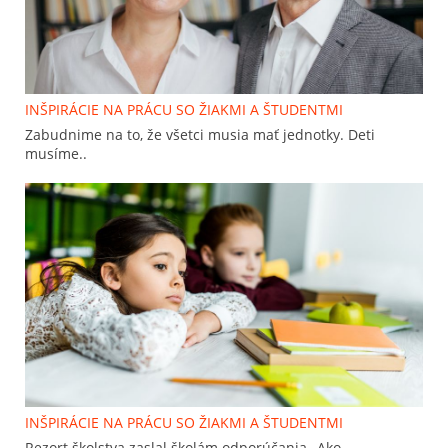
INŠPIRÁCIE NA PRÁCU SO ŽIAKMI A ŠTUDENTMI
Zabudnime na to, že všetci musia mať jednotky. Deti
musíme..
INŠPIRÁCIE NA PRÁCU SO ŽIAKMI A ŠTUDENTMI
Rezort školstva zaslal školám odporúčania „Ako