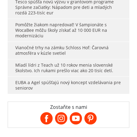
Tesco spúšťa novú výzvu v grantovom programe
Správne začiatky: Nápadom pre deti a mladých
rozdá 223-tisíc eur
Pomôžte žiakom napredovať! V šampionáte s
WocaBee môžu školy získať až 10 000 EUR na
modernizáciu
Vianočné trhy na zámku Schloss Hof: Čarovná
atmosféra v kúzle svetiel
Mladí lídri z Teach už 10 rokov menia slovenské
školstvo. Ich rukami prešlo viac ako 20 tisíc detí.
EUBA a Agel spúšťajú nový koncept vzdelávania pre
seniorov
Zostaňte s nami