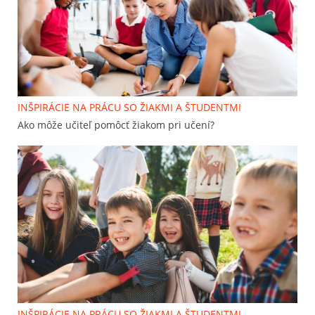
INŠPIRÁCIE NA PRÁCU SO ŽIAKMI A ŠTUDENTMI
Ako môže učiteľ pomôcť žiakom pri učení?
INŠPIRÁCIE NA PRÁCU SO ŽIAKMI A ŠTUDENTMI