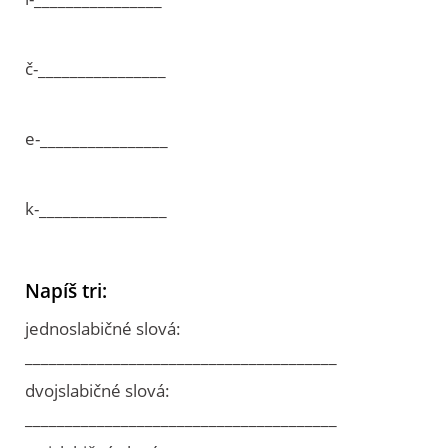
č-________________
e-________________
k-________________
Napíš tri:
jednoslabičné slová:
_______________________________________
dvojslabičné slová:
_______________________________________