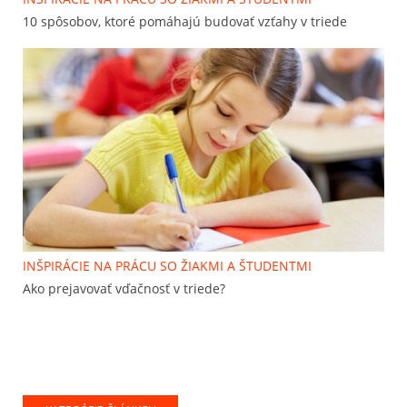
10 spôsobov, ktoré pomáhajú budovať vzťahy v triede
INŠPIRÁCIE NA PRÁCU SO ŽIAKMI A ŠTUDENTMI
Ako prejavovať vďačnosť v triede?