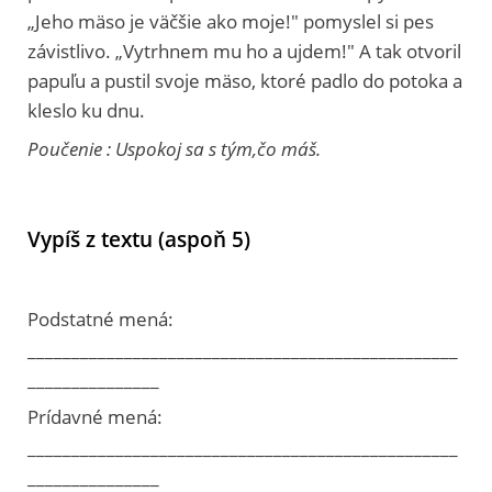
„Jeho mäso je väčšie ako moje!" pomyslel si pes
závistlivo. „Vytrhnem mu ho a ujdem!" A tak otvoril
papuľu a pustil svoje mäso, ktoré padlo do potoka a
kleslo ku dnu.
Poučenie : Uspokoj sa s tým,čo máš.
Vypíš z textu (aspoň 5)
Podstatné mená:
_________________________________________________
_______________
Prídavné mená:
_________________________________________________
_______________