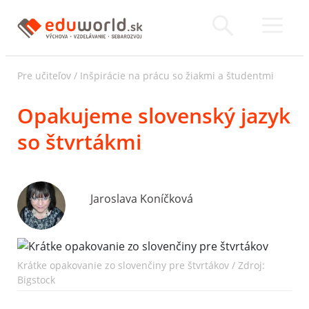
Pre učiteľov
/
Inšpirácie na prácu so žiakmi a študentmi
Opakujeme slovenský jazyk
so štvrtákmi
Jaroslava Koníčková
Krátke opakovanie zo slovenčiny pre štvrtákov / Zdroj:
Bigstock