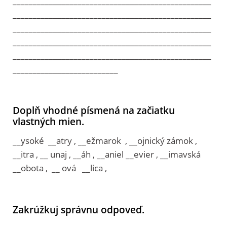
_________________________________________________
_________________________________________________
_________________________________________________
_________________________________________________
_________________________________________________
__________________________
Doplň vhodné písmená na začiatku
vlastných mien.
__ysoké __atry , __ežmarok , __ojnický zámok ,
__itra , __ unaj , __áh , __aniel __evier , __imavská
__obota , __ ová __lica ,
Zakrúžkuj správnu odpoveď.