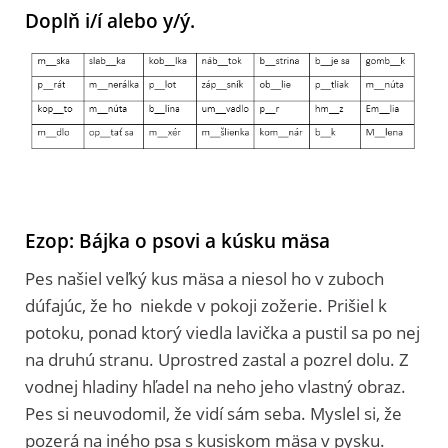
Doplň i/í alebo y/ý.
Ezop: Bájka o psovi a kúsku mäsa
Pes našiel veľký kus mäsa a niesol ho v zuboch
dúfajúc, že ho niekde v pokoji zožerie. Prišiel k
potoku, ponad ktorý viedla lavička a pustil sa po nej
na druhú stranu. Uprostred zastal a pozrel dolu. Z
vodnej hladiny hľadel na neho jeho vlastný obraz.
Pes si neuvodomil, že vidí sám seba. Myslel si, že
pozerá na iného psa s kusiskom mäsa v pysku.