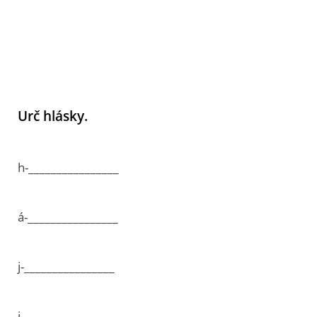
Urč hlásky.
h-________________
á-________________
j-________________
i-________________