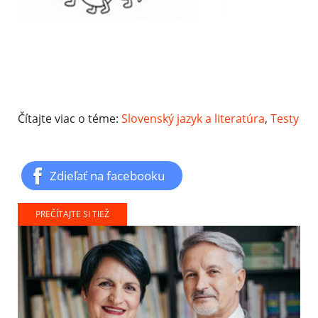
Čítajte viac o téme:
Slovenský jazyk a literatúra
,
Testy
Zdieľať na facebooku
PREČÍTAJTE SI TIEŽ