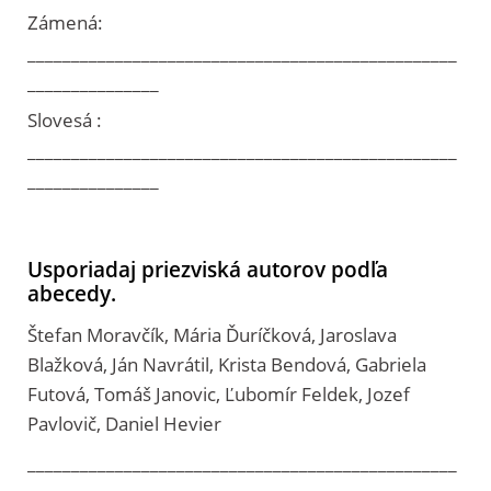
Zámená:
_________________________________________________
_______________
Slovesá :
_________________________________________________
_______________
Usporiadaj priezviská autorov podľa
abecedy.
Štefan Moravčík, Mária Ďuríčková, Jaroslava
Blažková, Ján Navrátil, Krista Bendová, Gabriela
Futová, Tomáš Janovic, Ľubomír Feldek, Jozef
Pavlovič, Daniel Hevier
_________________________________________________