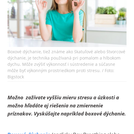
Boxové dýchanie, tiež známe ako škatuľové alebo štvorcové
dýchanie, je technika používaná pri pomalom a hlbokom
dychu. Môže zvýšiť výkonnosť i sústredenie a súčasne
môže byť výkonným prostriedkom proti stresu. / Foto:
Bigstock
Možno zažívate vyššiu mieru stresu a úzkosti a
možno hľadáte aj riešenia na zmiernenie
príznakov. Vyskúšajte napríklad boxové dýchanie.