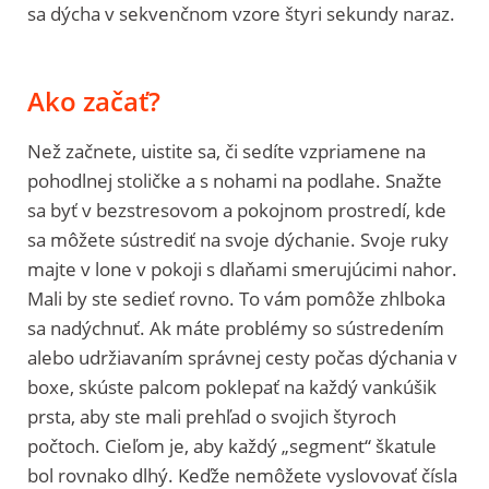
sa dýcha v sekvenčnom vzore štyri sekundy naraz.
Ako začať?
Než začnete, uistite sa, či sedíte vzpriamene na
pohodlnej stoličke a s nohami na podlahe. Snažte
sa byť v bezstresovom a pokojnom prostredí, kde
sa môžete sústrediť na svoje dýchanie. Svoje ruky
majte v lone v pokoji s dlaňami smerujúcimi nahor.
Mali by ste sedieť rovno. To vám pomôže zhlboka
sa nadýchnuť. Ak máte problémy so sústredením
alebo udržiavaním správnej cesty počas dýchania v
boxe, skúste palcom poklepať na každý vankúšik
prsta, aby ste mali prehľad o svojich štyroch
počtoch. Cieľom je, aby každý „segment“ škatule
bol rovnako dlhý. Keďže nemôžete vyslovovať čísla