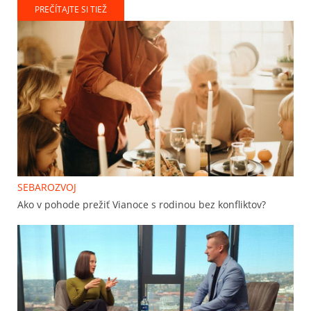
PREČÍTAJTE SI TIEŽ
SEBAROZVOJ
Ako v pohode prežiť Vianoce s rodinou bez konfliktov?