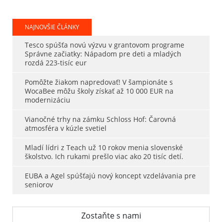
NAJNOVŠIE ČLÁNKY
Tesco spúšťa novú výzvu v grantovom programe
Správne začiatky: Nápadom pre deti a mladých
rozdá 223-tisíc eur
Pomôžte žiakom napredovať! V šampionáte s
WocaBee môžu školy získať až 10 000 EUR na
modernizáciu
Vianočné trhy na zámku Schloss Hof: Čarovná
atmosféra v kúzle svetiel
Mladí lídri z Teach už 10 rokov menia slovenské
školstvo. Ich rukami prešlo viac ako 20 tisíc detí.
EUBA a Agel spúšťajú nový koncept vzdelávania pre
seniorov
Zostaňte s nami