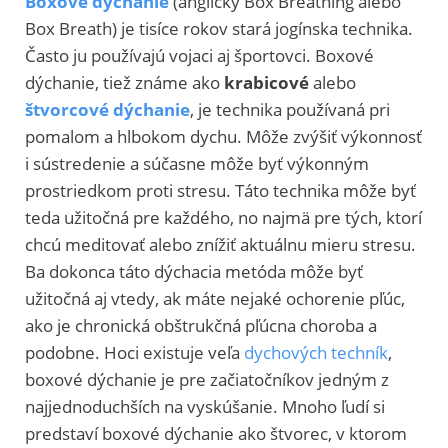
Boxové dýchanie
(anglicky Box Breathing alebo
Box Breath) je tisíce rokov stará jogínska technika.
Často ju používajú vojaci aj športovci. Boxové
dýchanie, tiež známe ako
krabicové
alebo
štvorcové dýchanie
, je technika používaná pri
pomalom a hlbokom dychu. Môže zvýšiť výkonnosť
i sústredenie a súčasne môže byť výkonným
prostriedkom proti stresu. Táto technika môže byť
teda užitočná pre každého, no najmä pre tých, ktorí
chcú meditovať alebo znížiť aktuálnu mieru stresu.
Ba dokonca táto dýchacia metóda môže byť
užitočná aj vtedy, ak máte nejaké ochorenie pľúc,
ako je chronická obštrukčná pľúcna choroba a
podobne. Hoci existuje veľa
dychových techník
,
boxové dýchanie je pre začiatočníkov jedným z
najjednoduchších na vyskúšanie. Mnoho ľudí si
predstaví boxové dýchanie ako štvorec, v ktorom