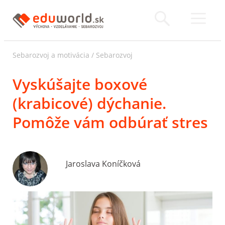
Sebarozvoj a motivácia
/
Sebarozvoj
Vyskúšajte boxové
(krabicové) dýchanie.
Pomôže vám odbúrať stres
Jaroslava Koníčková