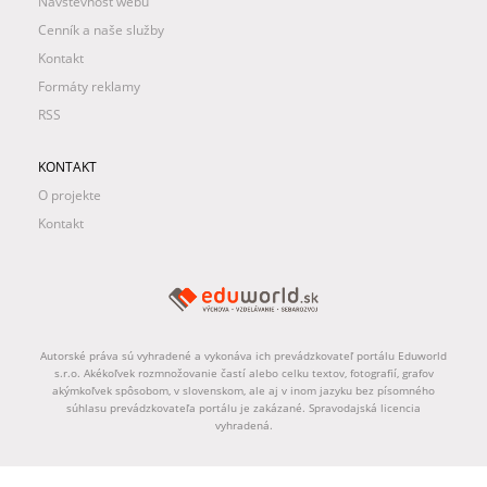
Návštevnosť webu
Cenník a naše služby
Kontakt
Formáty reklamy
RSS
KONTAKT
O projekte
Kontakt
Autorské práva sú vyhradené a vykonáva ich prevádzkovateľ portálu Eduworld
s.r.o. Akékoľvek rozmnožovanie častí alebo celku textov, fotografií, grafov
akýmkoľvek spôsobom, v slovenskom, ale aj v inom jazyku bez písomného
súhlasu prevádzkovateľa portálu je zakázané. Spravodajská licencia
vyhradená.