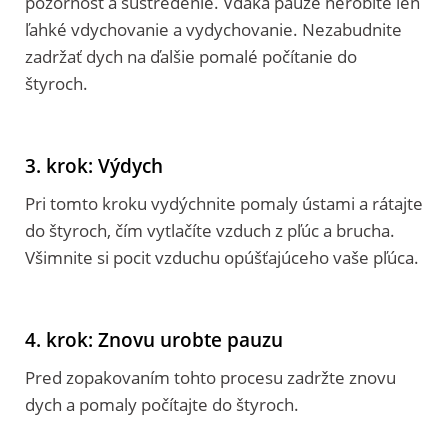
pozornosť a sústredenie. Vďaka pauze nerobíte len
ľahké vdychovanie a vydychovanie. Nezabudnite
zadržať dych na ďalšie pomalé počítanie do
štyroch.
3. krok: Výdych
Pri tomto kroku vydýchnite pomaly ústami a rátajte
do štyroch, čím vytlačíte vzduch z pľúc a brucha.
Všimnite si pocit vzduchu opúšťajúceho vaše pľúca.
4. krok: Znovu urobte pauzu
Pred zopakovaním tohto procesu zadržte znovu
dych a pomaly počítajte do štyroch.