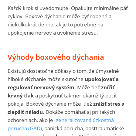
Každý krok si uvedomujte. Opakujte minimálne päť
cyklov. Boxové dýchanie môže byť robené aj
niekoľkokrát denne, ak je to potrebné na
upokojenie nervov a uvoľnenie stresu.
Výhody boxového dýchania
Existujú dostatočné dôkazy o tom, že úmyselné
hlboké dýchanie môže skutočne
upokojovať a
regulovať nervový systém
. Môže tiež
znížiť
krvný tlak
a poskytnúť takmer okamžitý pocit
pokoja. Boxové dýchanie môže tiež
znížiť stres a
zlepšiť náladu
. Dokáže pomáhať aj pri takých
ochoreniach, ako je
generalizovaná úzkostná
porucha (GAD)
, panická porucha, posttraumatické