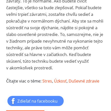
závraty. To je normálne. Ako budete cvičiť
častejšie, všetko sa bude zlepšovať. Pokiaľ budete
veľmi trpieť závratmi, zostaňte chvíľu sedieť a
pokračujte v normálnom dýchaní. Aby ste sa mohli
sústrediť na svoje dýchanie, nájdite si pokojné a
slabo osvetlené prostredie. To, samozrejme, nie je
v žiadnom prípade nevyhnutné na vykonanie tejto
techniky, ale práve toto vám môže pomôcť
sústrediť sa hlavne v začiatkoch. Keď budete
skúsení, túto techniku budete vedieť využiť
v akomkoľvek prostredí.
Čítajte viac o téme:
Stres
,
Úzkosť
,
Duševné zdravie
Zdieľať na facebooku