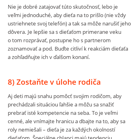
Nie je dobré zatajovať túto skutočnosť, lebo je
veľmi jednoduché, aby dieťa na to prišlo (nie vždy
ustriehnete svoj telefón) a tak sa môže narušiť jeho
dôvera. Je lepšie sa s dieťaťom primerane veku
o tom rozprávať, postupne ho s partnerom
zoznamovať a pod. Buďte citliví k reakciám dieťaťa
a zohľadňujte ich v ďalšom konaní.
8) Zostaňte v úlohe rodiča
Aj deti majú snahu pomôcť svojim rodičom, aby
prechádzali situáciou ľahšie a môžu sa snažiť
prebrať isté kompetencie na seba. To je veľmi
cenné, ale vnímajte hranicu a dbajte na to, aby sa
roly nemiešali – dieťa je za každých okolností
dieťaťom. Špeciálne chlapci majú tendenciu