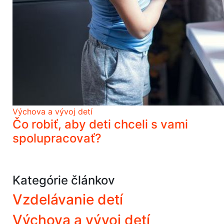
Výchova a vývoj detí
Čo robiť, aby deti chceli s vami
spolupracovať?
Kategórie článkov
Vzdelávanie detí
Výchova a vývoj detí