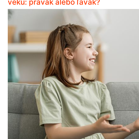
veku: pravák alebo ľavák?