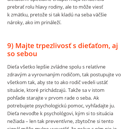
prebrať rolu hlavy rodiny, ale to môže viesť
k zmätku, pretože si tak kladú na seba väčšie
nároky, ako im prináleží.
9) Majte trpezlivosť s dieťaťom, aj
so sebou
Dieťa všetko lepšie zvládne spolu s relatívne
zdravým a vyrovnaným rodičom, tak postupujte vo
všetkom tak, aby ste to ako rodič vedeli ustáť
situácie, ktoré prichádzajú. Takže sa v istom
pohľade starajte v prvom rade o seba. Ak
potrebujete psychologickú pomoc, vyhľadajte ju.
Dieťa nevoďte k psychológovi, kým si to situácia
nežiada – len tak preventívne, zbytočne si tento
signál môže mylne vysvetliť, že práve s ním nie je