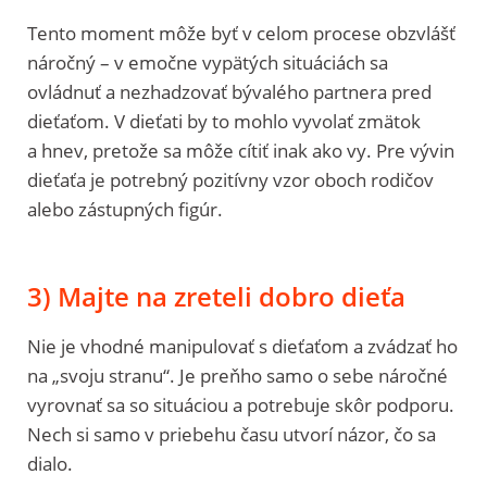
Tento moment môže byť v celom procese obzvlášť
náročný – v emočne vypätých situáciách sa
ovládnuť a nezhadzovať bývalého partnera pred
dieťaťom. V dieťati by to mohlo vyvolať zmätok
a hnev, pretože sa môže cítiť inak ako vy. Pre vývin
dieťaťa je potrebný pozitívny vzor oboch rodičov
alebo zástupných figúr.
3) Majte na zreteli dobro dieťa
Nie je vhodné manipulovať s dieťaťom a zvádzať ho
na „svoju stranu“. Je preňho samo o sebe náročné
vyrovnať sa so situáciou a potrebuje skôr podporu.
Nech si samo v priebehu času utvorí názor, čo sa
dialo.