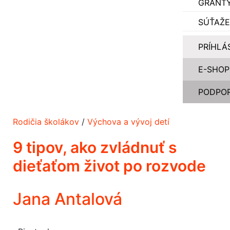
GRANT
SÚŤAŽE
PRÍHLÁ
E-SHOP
PODPOR
Rodičia školákov
/
Výchova a vývoj detí
9 tipov, ako zvládnuť s
dieťaťom život po rozvode
Jana Antalová