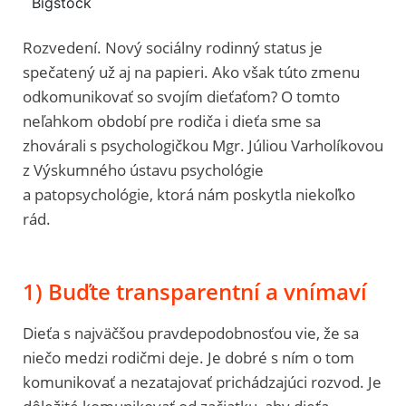
Bigstock
Rozvedení. Nový sociálny rodinný status je
spečatený už aj na papieri. Ako však túto zmenu
odkomunikovať so svojím dieťaťom? O tomto
neľahkom období pre rodiča i dieťa sme sa
zhovárali s psychologičkou Mgr. Júliou Varholíkovou
z Výskumného ústavu psychológie
a patopsychológie, ktorá nám poskytla niekoľko
rád.
1) Buďte transparentní a vnímaví
Dieťa s najväčšou pravdepodobnosťou vie, že sa
niečo medzi rodičmi deje. Je dobré s ním o tom
komunikovať a nezatajovať prichádzajúci rozvod. Je