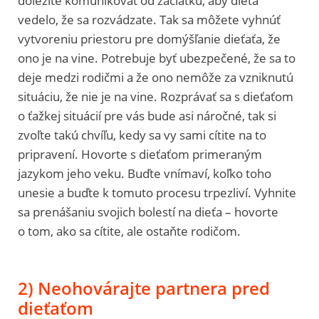
dôležité komunikovať od začiatku, aby dieťa
vedelo, že sa rozvádzate. Tak sa môžete vyhnúť
vytvoreniu priestoru pre domýšľanie dieťaťa, že
ono je na vine. Potrebuje byť ubezpečené, že sa to
deje medzi rodičmi a že ono nemôže za vzniknutú
situáciu, že nie je na vine. Rozprávať sa s dieťaťom
o ťažkej situácií pre vás bude asi náročné, tak si
zvoľte takú chvíľu, kedy sa vy sami cítite na to
pripravení. Hovorte s dieťaťom primeraným
jazykom jeho veku. Buďte vnímaví, koľko toho
unesie a buďte k tomuto procesu trpezliví. Vyhnite
sa prenášaniu svojich bolestí na dieťa – hovorte
o tom, ako sa cítite, ale ostaňte rodičom.
2) Neohovárajte partnera pred
dieťaťom