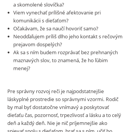
a skomolené slovíčka?
Viem vynechať prílišné afektovanie pri
komunikácii s dieťaťom?
Očakávam, že sa naučí hovoriť samo?
Neodďaľujem príliš dlho jeho kontakt s rečovým
prejavom dospelých?
Ak sa s ním budem rozprávať bez prehnaných
maznavých slov, to znamená, že ho ľúbim
menej?
Pre správny rozvoj reči je najpodstatnejšie
láskyplné prostredie so správnymi vzormi. Rodič
by mal byť dostatočne vnímavý a poskytovať
dieťaťu čas, pozornosť, trpezlivosť a lásku a to celý
deň a každý deň. Nie je nič príjemnejšie ako
spievať spolu s dieťaťom, hrať sa s ním, učiť ho