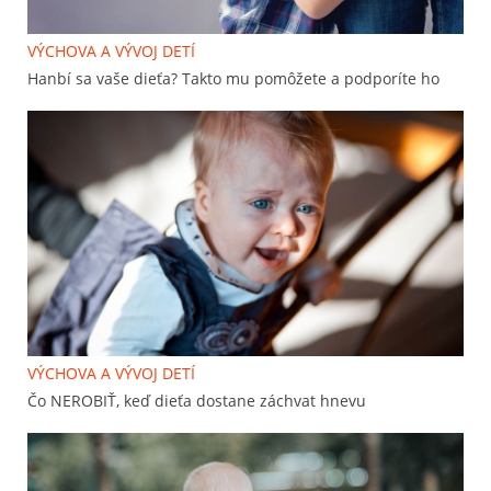
VÝCHOVA A VÝVOJ DETÍ
Hanbí sa vaše dieťa? Takto mu pomôžete a podporíte ho
VÝCHOVA A VÝVOJ DETÍ
Čo NEROBIŤ, keď dieťa dostane záchvat hnevu