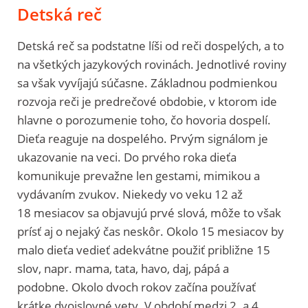
Detská reč
Detská reč sa podstatne líši od reči dospelých, a to
na všetkých jazykových rovinách. Jednotlivé roviny
sa však vyvíjajú súčasne. Základnou podmienkou
rozvoja reči je predrečové obdobie, v ktorom ide
hlavne o porozumenie toho, čo hovoria dospelí.
Dieťa reaguje na dospelého. Prvým signálom je
ukazovanie na veci. Do prvého roka dieťa
komunikuje prevažne len gestami, mimikou a
vydávaním zvukov. Niekedy vo veku 12 až
18 mesiacov sa objavujú prvé slová, môže to však
prísť aj o nejaký čas neskôr. Okolo 15 mesiacov by
malo dieťa vedieť adekvátne použiť približne 15
slov, napr. mama, tata, havo, daj, pápá a
podobne. Okolo dvoch rokov začína používať
krátke dvojslovné vety. V období medzi 2. a 4.