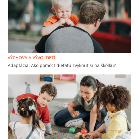
VÝCHOVA A VÝVOJ DETÍ
Adaptácia: Ako pomôcť dieťaťu zvyknúť si na škôlku?