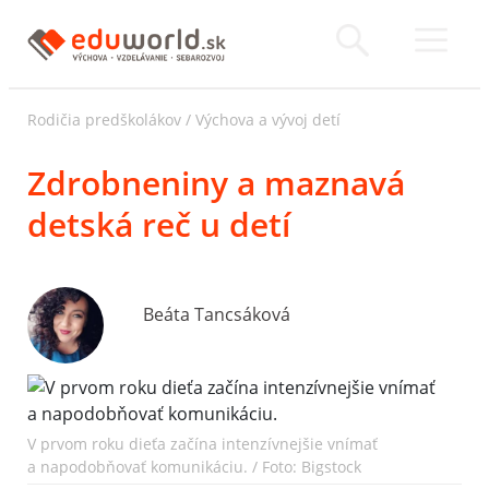
Rodičia predškolákov
/
Výchova a vývoj detí
Zdrobneniny a maznavá
detská reč u detí
Beáta Tancsáková
V prvom roku dieťa začína intenzívnejšie vnímať
a napodobňovať komunikáciu. / Foto: Bigstock