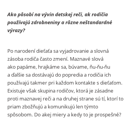
Ako pôsobí na vývin detskej reči, ak rodičia
používajú zdrobneniny a rôzne neštandardné
výrazy?
Po narodení dieťaťa sa vyjadrovanie a slovná
zásoba rodiča často zmení. Maznavé slová
ako papáme, hrajkáme sa, búvame, ňu-ňu-ňu
a ďalšie sa dostávajú do popredia a rodičia ich
používajú takmer pri každom kontakte s dieťaťom.
Existuje však skupina rodičov, ktorá je zásadne
proti maznavej reči a na druhej strane sú tí, ktorí to
priam zbožňujú a komunikujú len týmto
spôsobom. Do akej miery a kedy to je prospešné?