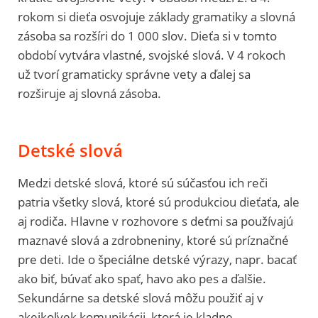
rokom si dieťa osvojuje základy gramatiky a slovná
zásoba sa rozšíri do 1 000 slov. Dieťa si v tomto
období vytvára vlastné, svojské slová. V 4 rokoch
už tvorí gramaticky správne vety a ďalej sa
rozširuje aj slovná zásoba.
Detské slová
Medzi detské slová, ktoré sú súčasťou ich reči
patria všetky slová, ktoré sú produkciou dieťaťa, ale
aj rodiča. Hlavne v rozhovore s deťmi sa používajú
maznavé slová a zdrobneniny, ktoré sú príznačné
pre deti. Ide o špeciálne detské výrazy, napr. bacať
ako biť, búvať ako spať, havo ako pes a ďalšie.
Sekundárne sa detské slová môžu použiť aj v
akejkoľvek komunikácii, ktorá je kladne