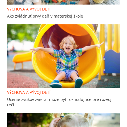
VÝCHOVA A VÝVOJ DETÍ
Ako zvládnuť prvý deň v materskej škole
VÝCHOVA A VÝVOJ DETÍ
Učenie zvukov zvierat môže byť rozhodujúce pre rozvoj
reči..