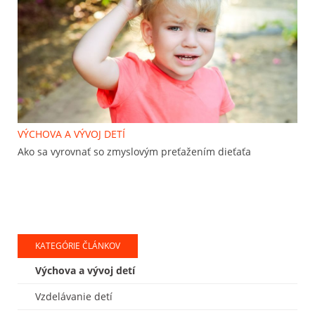
VÝCHOVA A VÝVOJ DETÍ
Ako sa vyrovnať so zmyslovým preťažením dieťaťa
KATEGÓRIE ČLÁNKOV
Výchova a vývoj detí
Vzdelávanie detí