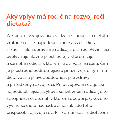
Aký vplyv má rodič na rozvoj reči
dieťaťa?
Základom osvojovania všetkých schopností dieťaťa
vrátane reči je napodobňovanie a vzor. Dieťa
zrkadlí nielen správanie rodiča, ale aj reč. Vývin reči
ovplyvňujú hlavne prostredie, v ktorom žije
a samotní rodičia, s ktorými trávi väčšinu času. Čím
je prostredie podnetnejšie a priaznivejšie, tým má
dieťa väčšiu pravdepodobnosť pre zdravý
a prirodzený rozvoj reči. Pri osvojovaní reči je asi
najpodstatnejšia jazyková senzitívnosť rodiča. Je to
schopnosť rozpoznať, v ktorom období jazykového
vývinu sa dieťa nachádza a na základe toho
prispôsobiť aj svoju reč. Pri komunikácii s dieťaťom