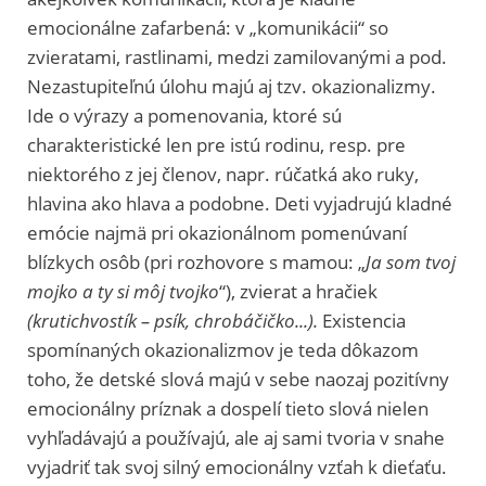
emocionálne zafarbená: v „komunikácii“ so
zvieratami, rastlinami, medzi zamilovanými a pod.
Nezastupiteľnú úlohu majú aj tzv. okazionalizmy.
Ide o výrazy a pomenovania, ktoré sú
charakteristické len pre istú rodinu, resp. pre
niektorého z jej členov, napr. rúčatká ako ruky,
hlavina ako hlava a podobne. Deti vyjadrujú kladné
emócie najmä pri okazionálnom pomenúvaní
blízkych osôb (pri rozhovore s mamou: „
Ja som tvoj
mojko a ty si môj tvojko
“), zvierat a hračiek
(krutichvostík – psík, chrobáčičko...).
Existencia
spomínaných okazionalizmov je teda dôkazom
toho, že detské slová majú v sebe naozaj pozitívny
emocionálny príznak a dospelí tieto slová nielen
vyhľadávajú a používajú, ale aj sami tvoria v snahe
vyjadriť tak svoj silný emocionálny vzťah k dieťaťu.