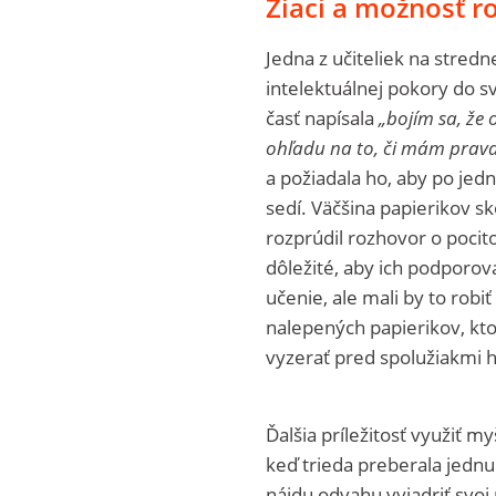
Žiaci a možnosť r
Jedna z učiteliek na stredn
intelektuálnej pokory do sv
časť napísala
„bojím sa, že
ohľadu na to, či mám pravd
a požiadala ho, aby po jedno
sedí. Väčšina papierikov sk
rozprúdil rozhovor o pocitoc
dôležité, aby ich podporov
učenie, ale mali by to robiť
nalepených papierikov, ktor
vyzerať pred spolužiakmi h
Ďalšia príležitosť využiť m
keď trieda preberala jednu
nájdu odvahu vyjadriť svoj