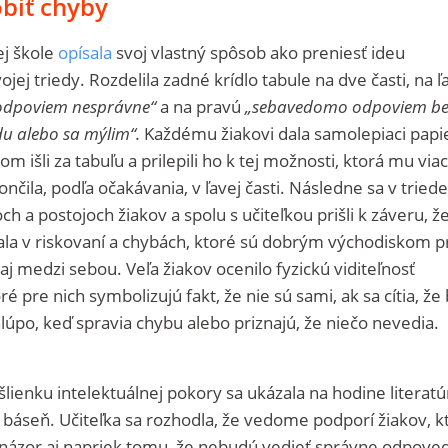
obiť chyby
ej škole
opísala
svoj vlastný spôsob ako preniesť ideu
ojej triedy. Rozdelila zadné krídlo tabule na dve časti, na ľ
 odpoviem nesprávne“
a na pravú
„sebavedomo odpoviem b
u alebo sa mýlim“.
Každému žiakovi dala samolepiaci papi
m išli za tabuľu a prilepili ho k tej možnosti, ktorá mu viac
ončila, podľa očakávania, v ľavej časti. Následne sa v triede
h a postojoch žiakov a spolu s učiteľkou prišli k záveru, že
ala v riskovaní a chybách, ktoré sú dobrým východiskom p
 aj medzi sebou. Veľa žiakov ocenilo fyzickú viditeľnosť
é pre nich symbolizujú fakt, že nie sú sami, ak sa cítia, že
lúpo, keď spravia chybu alebo priznajú, že niečo nevedia.
yšlienku intelektuálnej pokory sa ukázala na hodine literatú
 báseň. Učiteľka sa rozhodla, že vedome podporí žiakov, kt
 názor aj napriek tomu, že nebudú vedieť správne odpoved