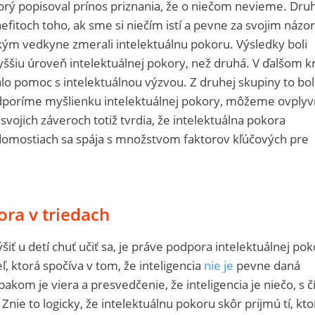
ktorý popisoval prínos priznania, že o niečom nevieme. Dru
nefitoch toho, ak sme si niečím istí a pevne za svojim náz
kým vedkyne zmerali intelektuálnu pokoru. Výsledky boli
yššiu úroveň intelektuálnej pokory, než druhá. V ďalšom k
lo pomoc s intelektuálnou výzvou. Z druhej skupiny to bol
podporíme myšlienku intelektuálnej pokory, môžeme ovplyv
vojich záveroch totiž tvrdia, že intelektuálna pokora
domostiach sa spája s množstvom faktorov kľúčových pre
ora v triedach
iť u detí chuť učiť sa, je práve podpora intelektuálnej pok
 ktorá spočíva v tom, že inteligencia
nie je
pevne daná
kom je viera a presvedčenie, že inteligencia je niečo, s č
nie to logicky, že intelektuálnu pokoru skôr prijmú tí, kto