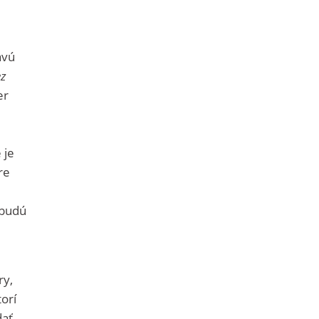
avú
ez
er
 je
re
 budú
ry,
orí
ať.