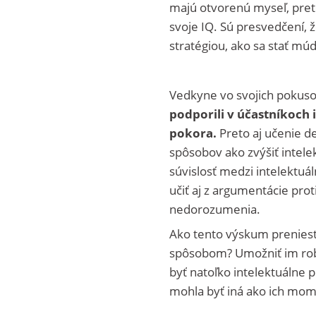
majú otvorenú myseľ, preto
svoje IQ. Sú presvedčení, 
stratégiou, ako sa stať múd
Vedkyne vo svojich pokusoc
podporili v účastníkoch i
pokora.
Preto aj učenie de
spôsobov ako zvýšiť intele
súvislosť medzi intelektuá
učiť aj z argumentácie pro
nedorozumenia.
Ako tento výskum preniesť 
spôsobom? Umožniť im robiť
byť natoľko intelektuálne 
mohla byť iná ako ich mo