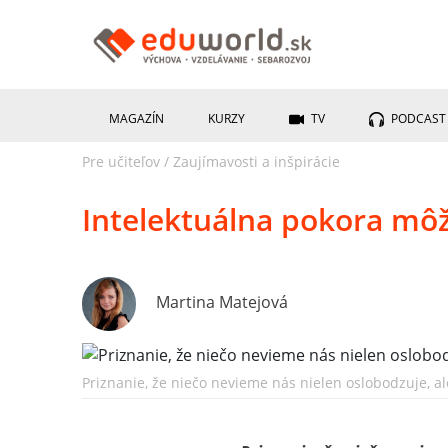
MAGAZÍN
KURZY
TV
PODCAST
Pre učiteľov
/
Zaujímavosti a inšpirácie
Intelektuálna pokora mô
Martina Matejová
Priznanie, že niečo nevieme nás nielen oslobodzuje, al