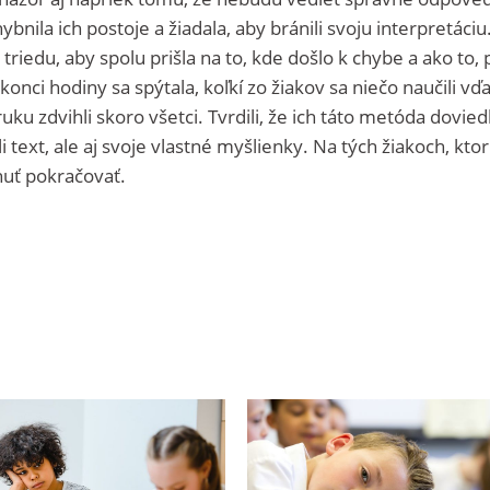
ybnila ich postoje a žiadala, aby bránili svoju interpretáciu
 triedu, aby spolu prišla na to, kde došlo k chybe a ako to,
konci hodiny sa spýtala, koľkí zo žiakov sa niečo naučili vď
uku zdvihli skoro všetci. Tvrdili, že ich táto metóda dovied
 text, ale aj svoje vlastné myšlienky. Na tých žiakoch, ktor
chuť pokračovať.