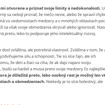
kmi otvorene a priznať svoje limity a nedokonalosti.
Uč
rný sa nebojí priznať, že niečo nevie, alebo že spravil chyb
e má vo vedomostiach medzery a v mnohých oblastiach poc
ží sa však svoje obmedzenia skrývať alebo ignorovať. Nao
mä preto, lebo to podporuje jeho intelektuálny rozvoj.
e dosť zvláštna, ale potrebná vlastnosť. Zvláštna v tom, že
vyzdvihujeme silu a schopnosti. Tie sú síce fajn, ale ich
mu, že deti a žiaci sa cítia, že ak dajú najavo svoju
 budú sa hanbiť a musia preto svoje medzery čo najlepši
ra je dôležitá preto, lebo osobný rast je možný len v
ostiach a obmedzeniach.
Niekedy je to síce bolestivý, ale