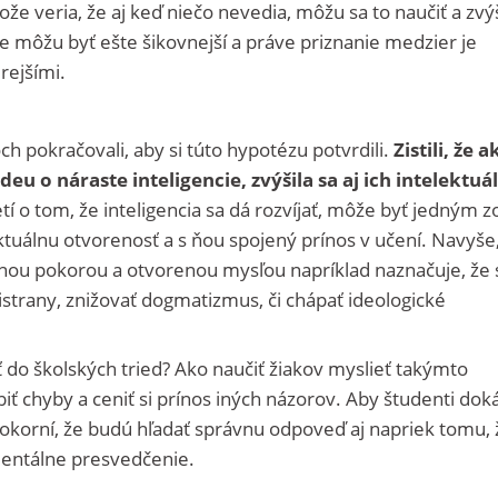
že veria, že aj keď niečo nevedia, môžu sa to naučiť a zvýš
že môžu byť ešte šikovnejší a práve priznanie medzier je
rejšími.
h pokračovali, aby si túto hypotézu potvrdili.
Zistili, že a
deu o náraste inteligencie, zvýšila sa aj ich intelektuá
tí o tom, že inteligencia sa dá rozvíjať, môže byť jedným z
ktuálnu otvorenosť a s ňou spojený prínos v učení. Navyše
lnou pokorou a otvorenou mysľou napríklad naznačuje, že 
tistrany, znižovať dogmatizmus, či chápať ideologické
do školských tried? Ako naučiť žiakov myslieť takýmto
 chyby a ceniť si prínos iných názorov. Aby študenti doká
pokorní, že budú hľadať správnu odpoveď aj napriek tomu, 
mentálne presvedčenie.