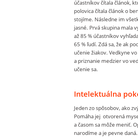
účastníkov čítala článok, 
polovica čítala článok o be
stojíme. Následne im všet
jasné. Prvá skupina mala v
až 85 % účastníkov vyhľada
65 % ľudí. Zdá sa, že ak 
učenie žiakov. Vedkyne vo s
a priznanie medzier vo ve
učenie sa.
Intelektuálna pok
Jeden zo spôsobov, ako zvýš
Pomáha jej otvorená myseľ,
a časom sa môže meniť. Opa
narodíme a je pevne daná. Z