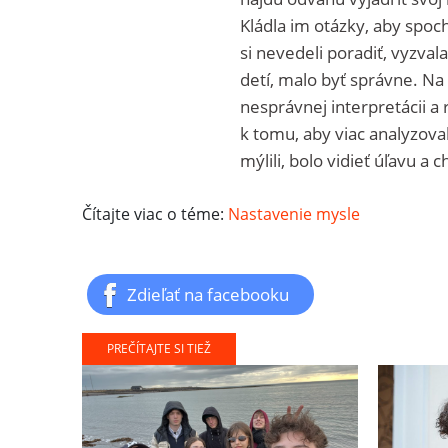
Kládla im otázky, aby spoch
si nevedeli poradiť, vyzvala
detí, malo byť správne. Na 
nesprávnej interpretácii a r
k tomu, aby viac analyzovali
mýlili, bolo vidieť úľavu a 
Čítajte viac o téme:
Nastavenie mysle
Zdieľať na facebooku
PREČÍTAJTE SI TIEŽ