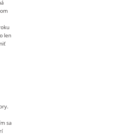
há
orom
roku
o len
niť
ory.
ím sa
rí