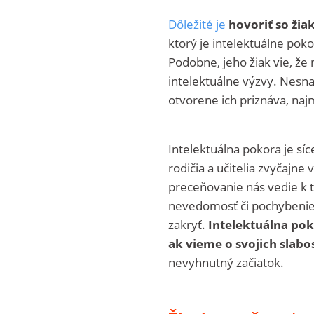
Dôležité je
hovoriť so žia
ktorý je intelektuálne poko
Podobne, jeho žiak vie, ž
intelektuálne výzvy. Nesna
otvorene ich priznáva, naj
Intelektuálna pokora je síc
rodičia a učitelia zvyčajne 
preceňovanie nás vedie k to
nevedomosť či pochybenie,
zakryť.
Intelektuálna poko
ak vieme o svojich slab
nevyhnutný začiatok.