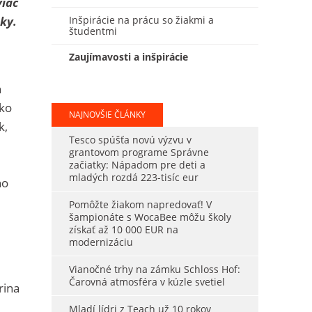
viac
mky.
Inšpirácie na prácu so žiakmi a
študentmi
Zaujímavosti a inšpirácie
h
ako
NAJNOVŠIE ČLÁNKY
k,
Tesco spúšťa novú výzvu v
grantovom programe Správne
začiatky: Nápadom pre deti a
mladých rozdá 223-tisíc eur
ho
Pomôžte žiakom napredovať! V
šampionáte s WocaBee môžu školy
získať až 10 000 EUR na
modernizáciu
Vianočné trhy na zámku Schloss Hof:
Čarovná atmosféra v kúzle svetiel
rina
Mladí lídri z Teach už 10 rokov