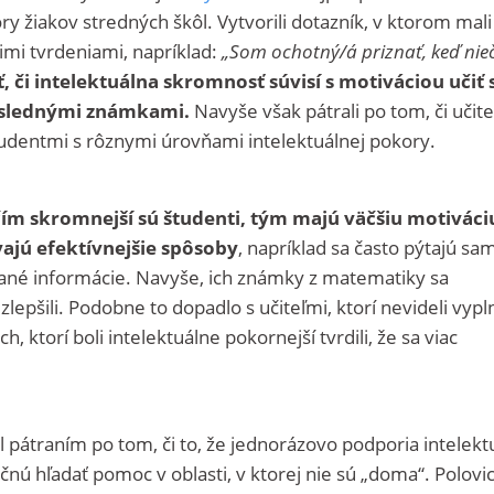
ry žiakov stredných škôl. Vytvorili dotazník, v ktorom mali
timi tvrdeniami, napríklad:
„Som ochotný/á priznať, keď nie
ť, či intelektuálna skromnosť súvisí s motiváciou učiť 
ýslednými známkami.
Navyše však pátrali po tom, či učite
tudentmi s rôznymi úrovňami intelektuálnej pokory.
čím skromnejší sú študenti, tým majú väčšiu motiváci
ívajú efektívnejšie spôsoby
, napríklad sa často pýtajú sam
ané informácie. Navyše, ich známky z matematiky sa
epšili. Podobne to dopadlo s učiteľmi, ktorí nevideli vyp
, ktorí boli intelektuálne pokornejší tvrdili, že sa viac
pátraním po tom, či to, že jednorázovo podporia intelekt
čnú hľadať pomoc v oblasti, v ktorej nie sú „doma“. Polovi