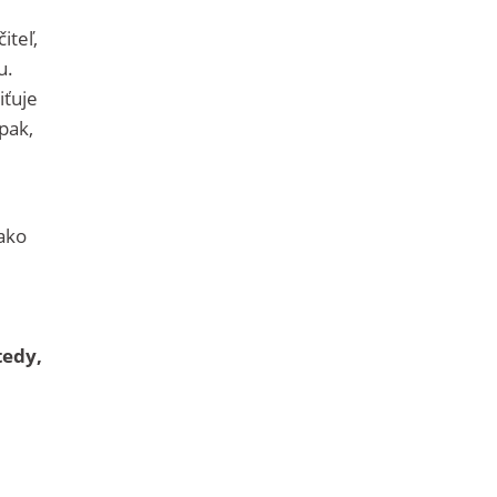
iteľ,
u.
iťuje
pak,
 ako
e
tedy,