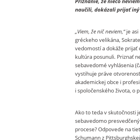
Priznanie, že niečo neviem
naučili, dokázali prijať i
„Viem, že nič neviem,“
je asi
gréckeho velikána, Sokrate
vedomostí a dokáže prijať
kultúra posunuli. Priznať
sebavedomé vyhlásenia (č
vystihuje práve otvorenosť
akademickej obce i profesi
i spoločenského života, o p
Ako to teda v skutočnosti je
sebavedomo presvedčený o 
procese? Odpovede na tieto
Schumann z Pittsburghskej