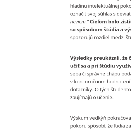
hladinu intelektuálnej poko
označiť svoj súhlas s devia
neviem.“
Cieľom bolo zisti
so spôsobom štúdia a v
spozorujú rozdiel medzi š
Výsledky preukázali, že 
učiť sa a pri štúdiu využ
seba či správne chápu pod
v koncoročnom hodnotení zl
dotazníky. O tých študentoch
zaujímajú o učenie.
Výskum vedkýň pokračoval 
pokoru spôsobí, že ľudia za