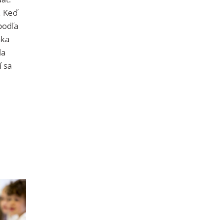
. Keď
 podľa
aka
la
í sa