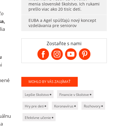
menia slovenské školstvo. Ich rukami
prešlo viac ako 20 tisíc detí.
čo
EUBA a Agel spúšťajú nový koncept
sa,
vzdelávania pre seniorov
lia
Zostaňte s nami
u
i
lnené
MOHLO BY VÁS ZAUJÍMAŤ
Lepšie školstvo
Financie v školstve
Hry pre deti
Koronavírus
Rozhovory
uálnu
Efektívne učenie
ca