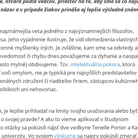
e, otvára podľa vedcov, priestor na to, aby sme sa čo naj
ný názor a v prípade žiakov prináša aj lepšie výsledné zná
 najznámejšia veta jedného z najvýznamnejších filozofov,
sa. Jeho vyjadrenie ilustruje, že vidí obmedzenia vlastnýc
 cenné myšlienky iných. Je zvláštne, kam sme sa odvtedy 
 nevedomosť či chybu dnes považujeme za zlyhanie a naopa
asto mylné) obdivujeme. Tzv.
intelektuálna pokora
, ktorá
 voči omylom, nie je typická pre najvyšších predstaviteľov
onálnych združení či riaditeľov firiem, zástupcov kultúrne
olitikoch ani nehovoriac.
, je lepšie prihliadať na limity svojho uvažovania alebo byť
svojej pravde? A ako to vieme aplikovať v študijnom
 otázky sa pokúsili nájsť dve vedkyne Tenelle Porter a Ka
 univerzity. Vo svojom
výskume
sa najprv pokúsili zmerať