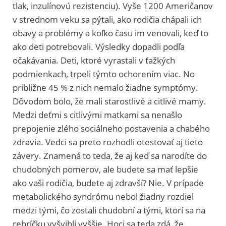
tlak, inzulínovú rezistenciu). Vyše 1200 Američanov
v strednom veku sa pýtali, ako rodičia chápali ich
obavy a problémy a koľko času im venovali, keď to
ako deti potrebovali. Výsledky dopadli podľa
očakávania. Deti, ktoré vyrastali v ťažkých
podmienkach, trpeli týmto ochorením viac. No
približne 45 % z nich nemalo žiadne symptómy.
Dôvodom bolo, že mali starostlivé a citlivé mamy.
Medzi deťmi s citlivými matkami sa nenašlo
prepojenie zlého sociálneho postavenia a chabého
zdravia. Vedci sa preto rozhodli otestovať aj tieto
závery. Znamená to teda, že aj keď sa narodíte do
chudobných pomerov, ale budete sa mať lepšie
ako vaši rodičia, budete aj zdravší? Nie. V prípade
metabolického syndrómu nebol žiadny rozdiel
medzi tými, čo zostali chudobní a tými, ktorí sa na
rebríčku vyšvihli vyššie. Hoci sa teda zdá, že