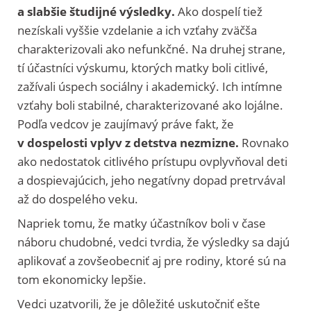
a slabšie študijné výsledky.
Ako dospelí tiež
nezískali vyššie vzdelanie a ich vzťahy zväčša
charakterizovali ako nefunkčné. Na druhej strane,
tí účastníci výskumu, ktorých matky boli citlivé,
zažívali úspech sociálny i akademický. Ich intímne
vzťahy boli stabilné, charakterizované ako lojálne.
Podľa vedcov je zaujímavý práve fakt, že
v dospelosti vplyv z detstva nezmizne.
Rovnako
ako nedostatok citlivého prístupu ovplyvňoval deti
a dospievajúcich, jeho negatívny dopad pretrvával
až do dospelého veku.
Napriek tomu, že matky účastníkov boli v čase
náboru chudobné, vedci tvrdia, že výsledky sa dajú
aplikovať a zovšeobecniť aj pre rodiny, ktoré sú na
tom ekonomicky lepšie.
Vedci uzatvorili, že je dôležité uskutočniť ešte