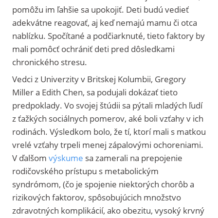
pomôžu im ľahšie sa upokojiť. Deti budú vedieť
adekvátne reagovať, aj keď nemajú mamu či otca
nablízku. Spočítané a podčiarknuté, tieto faktory by
mali pomôcť ochrániť deti pred dôsledkami
chronického stresu.
Vedci z Univerzity v Britskej Kolumbii, Gregory
Miller a Edith Chen, sa podujali dokázať tieto
predpoklady. Vo svojej štúdii sa pýtali mladých ľudí
z ťažkých sociálnych pomerov, aké boli vzťahy v ich
rodinách. Výsledkom bolo, že tí, ktorí mali s matkou
vrelé vzťahy trpeli menej zápalovými ochoreniami.
V ďalšom
výskume
sa zamerali na prepojenie
rodičovského prístupu s metabolickým
syndrómom, (čo je spojenie niektorých chorôb a
rizikových faktorov, spôsobujúcich množstvo
zdravotných komplikácií, ako obezitu, vysoký krvný