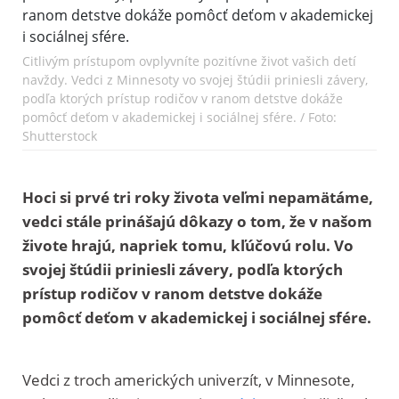
Citlivým prístupom ovplyvníte pozitívne život vašich detí
navždy. Vedci z Minnesoty vo svojej štúdii priniesli závery,
podľa ktorých prístup rodičov v ranom detstve dokáže
pomôcť deťom v akademickej i sociálnej sfére. / Foto:
Shutterstock
Hoci si prvé tri roky života veľmi nepamätáme,
vedci stále prinášajú dôkazy o tom, že v našom
živote hrajú, napriek tomu, kľúčovú rolu. Vo
svojej štúdii priniesli závery, podľa ktorých
prístup rodičov v ranom detstve dokáže
pomôcť deťom v akademickej i sociálnej sfére.
Vedci z troch amerických univerzít, v Minnesote,