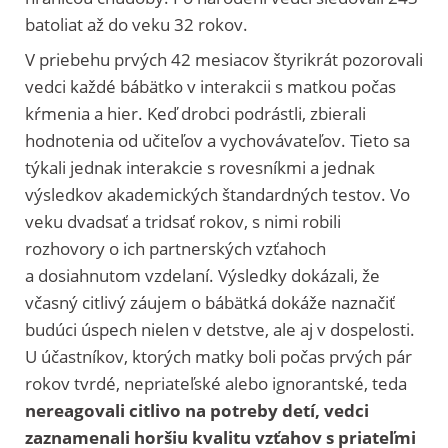
batoliat až do veku 32 rokov.
V priebehu prvých 42 mesiacov štyrikrát pozorovali
vedci každé bábätko v interakcii s matkou počas
kŕmenia a hier. Keď drobci podrástli, zbierali
hodnotenia od učiteľov a vychovávateľov. Tieto sa
týkali jednak interakcie s rovesníkmi a jednak
výsledkov akademických štandardných testov. Vo
veku dvadsať a tridsať rokov, s nimi robili
rozhovory o ich partnerských vzťahoch
a dosiahnutom vzdelaní. Výsledky dokázali, že
včasný citlivý záujem o bábätká dokáže naznačiť
budúci úspech nielen v detstve, ale aj v dospelosti.
U účastníkov, ktorých matky boli počas prvých pár
rokov tvrdé, nepriateľské alebo ignorantské, teda
nereagovali citlivo na potreby detí, vedci
zaznamenali horšiu kvalitu vzťahov s priateľmi