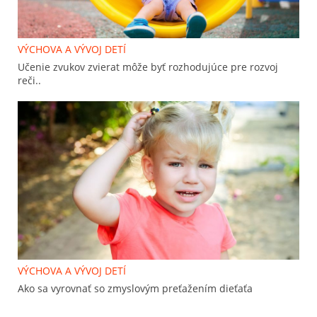
VÝCHOVA A VÝVOJ DETÍ
Učenie zvukov zvierat môže byť rozhodujúce pre rozvoj
reči..
VÝCHOVA A VÝVOJ DETÍ
Ako sa vyrovnať so zmyslovým preťažením dieťaťa