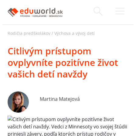
Rodičia predškolákov
/
Výchova a vývoj detí
Citlivým prístupom
ovplyvníte pozitívne život
vašich detí navždy
Martina Matejová