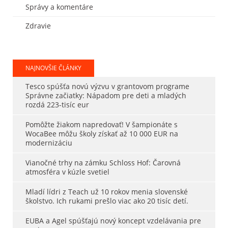
Správy a komentáre
Zdravie
NAJNOVŠIE ČLÁNKY
Tesco spúšťa novú výzvu v grantovom programe
Správne začiatky: Nápadom pre deti a mladých
rozdá 223-tisíc eur
Pomôžte žiakom napredovať! V šampionáte s
WocaBee môžu školy získať až 10 000 EUR na
modernizáciu
Vianočné trhy na zámku Schloss Hof: Čarovná
atmosféra v kúzle svetiel
Mladí lídri z Teach už 10 rokov menia slovenské
školstvo. Ich rukami prešlo viac ako 20 tisíc detí.
EUBA a Agel spúšťajú nový koncept vzdelávania pre