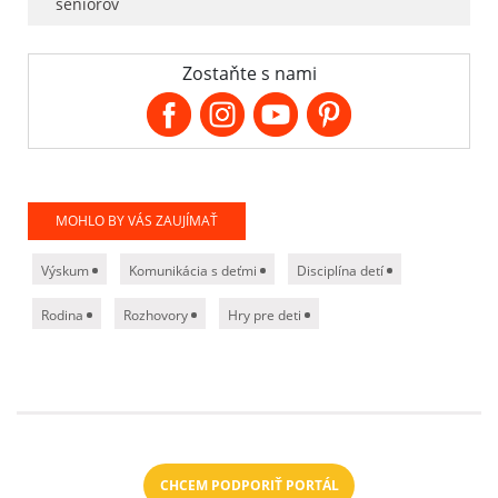
seniorov
Zostaňte s nami
MOHLO BY VÁS ZAUJÍMAŤ
Výskum
Komunikácia s deťmi
Disciplína detí
Rodina
Rozhovory
Hry pre deti
CHCEM PODPORIŤ PORTÁL