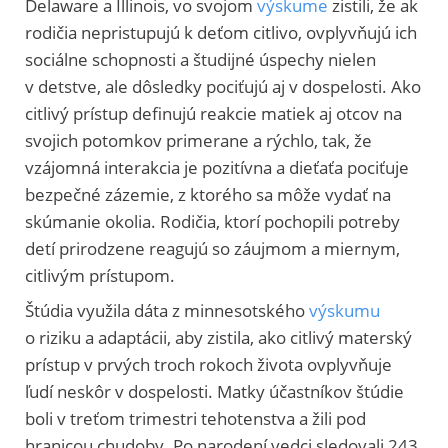
Delaware a Illinois, vo svojom
výskume
zistili, že ak
rodičia nepristupujú k deťom citlivo, ovplyvňujú ich
sociálne schopnosti a študijné úspechy nielen
v detstve, ale dôsledky pociťujú aj v dospelosti. Ako
citlivý prístup definujú reakcie matiek aj otcov na
svojich potomkov primerane a rýchlo, tak, že
vzájomná interakcia je pozitívna a dieťaťa pociťuje
bezpečné zázemie, z ktorého sa môže vydať na
skúmanie okolia. Rodičia, ktorí pochopili potreby
detí prirodzene reagujú so záujmom a miernym,
citlivým prístupom.
Štúdia využila dáta z minnesotského
výskumu
o riziku a adaptácii, aby zistila, ako citlivý materský
prístup v prvých troch rokoch života ovplyvňuje
ľudí neskôr v dospelosti. Matky účastníkov štúdie
boli v treťom trimestri tehotenstva a žili pod
hranicou chudoby. Po narodení vedci sledovali 243