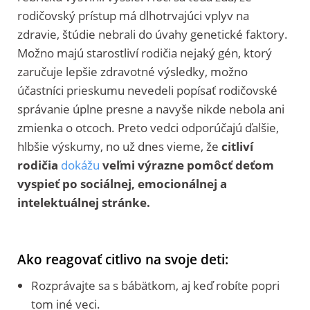
rodičovský prístup má dlhotrvajúci vplyv na
zdravie, štúdie nebrali do úvahy genetické faktory.
Možno majú starostliví rodičia nejaký gén, ktorý
zaručuje lepšie zdravotné výsledky, možno
účastníci prieskumu nevedeli popísať rodičovské
správanie úplne presne a navyše nikde nebola ani
zmienka o otcoch. Preto vedci odporúčajú ďalšie,
hlbšie výskumy, no už dnes vieme, že
citliví
rodičia
dokážu
veľmi výrazne pomôcť deťom
vyspieť po sociálnej, emocionálnej a
intelektuálnej stránke.
Ako reagovať citlivo na svoje deti:
Rozprávajte sa s bábätkom, aj keď robíte popri
tom iné veci.