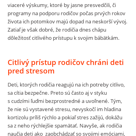
viaceré výskumy, ktoré by jasne presvedčili, či
programy na podporu rodičov počas prvých rokov
života ich potomkov majú dopad na neskorší vývoj.
Zatiaľ je však dobré, že rodičia dnes chápu
dôležitosť citlivého prístupu k svojim bábätkám.
Citlivý prístup rodičov chráni deti
pred stresom
Deti, ktorých rodičia reagujú na ich potreby citlivo,
sa cítia bezpečne. Preto sú často aj v styku
s cudzími ľuďmi bezprostredné a uvoľnené. Tým,
že nie sú vystavené stresu, nevyskočí im hladina
kortizolu príliš rýchlo a pokiaľ stres zažijú, dokážu
sa z neho rýchlejšie spamätať. Navyše, ak rodičia
naučia deti ako zaobchádzať so svojimi emóciami,