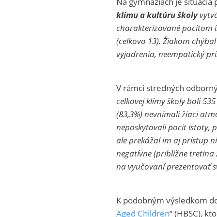
Na gymnáziách je situácia
klímu a kultúru školy
vytvá
charakterizované pocitom is
(celkovo 13). Žiakom chýbal
vyjadrenia, neempatický prí
V rámci stredných odbornýc
celkovej klímy školy boli 5
(83,3%) nevnímali žiaci at
neposkytovali pocit istoty
ale prekážal im aj prístup 
negatívne (približne tretin
na vyučovaní prezentovať s
K podobným výsledkom do
Aged Children
“ (HBSC), kt