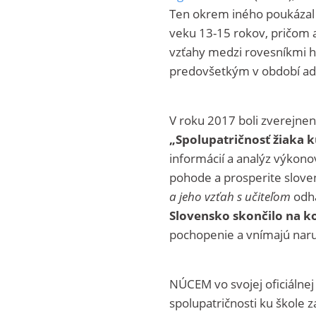
Ten okrem iného poukázal n
veku 13-15 rokov, pričom a
vzťahy medzi rovesníkmi h
predovšetkým v období ado
V roku 2017 boli zverejne
„Spolupatričnosť žiaka k
informácií a analýz výkono
pohode a prosperite slove
a jeho vzťah s učiteľom
odha
Slovensko skončilo na k
pochopenie a vnímajú naru
NÚCEM vo svojej oficiálne
spolupatričnosti ku škole 