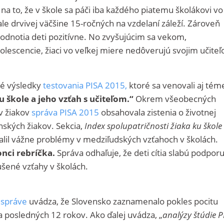
a to, že v škole sa páči iba každého piatemu školákovi vo
le drvivej väčšine 15-ročných na vzdelaní záleží. Zároveň
odnotia deti pozitívne. No zvyšujúcim sa vekom,
lescencie, žiaci vo veľkej miere nedôverujú svojim učite
né výsledky
testovania PISA 2015,
ktoré sa venovali aj tém
u škole a jeho vzťah s učiteľom.“
Okrem všeobecných
v žiakov
správa PISA 2015
obsahovala zistenia o životnej
nských žiakov. Sekcia,
Index spolupatričnosti žiaka ku škole
lil vážne problémy v medziľudských vzťahoch v školách.
onci rebríčka.
Správa odhaľuje, že deti cítia slabú podporu
šené vzťahy v školách.
j
správe
uvádza, že Slovensko zaznamenalo pokles pocitu
za posledných 12 rokov. Ako ďalej uvádza, „
analýzy štúdie P