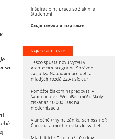
Inšpirácie na prácu so žiakmi a
študentmi
Zaujímavosti a inšpirácie
ov
NAJNOVŠIE ČLÁNKY
je
Tesco spúšťa novú výzvu v
ko sa
grantovom programe Správne
začiatky: Nápadom pre deti a
mladých rozdá 223-tisíc eur
Pomôžte žiakom napredovať! V
šampionáte s WocaBee môžu školy
získať až 10 000 EUR na
modernizáciu
mi
Vianočné trhy na zámku Schloss Hof:
nohé
Čarovná atmosféra v kúzle svetiel
ej
Mladí lídri z Teach už 10 rokov