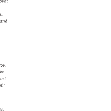
movať
h,
ktné
kov,
ako
nosť
ť.“
18.