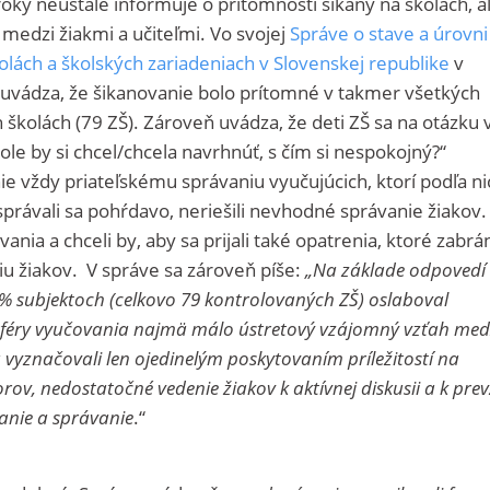
oky neustále informuje o prítomnosti šikany na školách, al
 medzi žiakmi a učiteľmi. Vo svojej
Správe o stave a úrovni
olách a školských zariadeniach v Slovenskej republike
v
vádza, že šikanovanie bolo prítomné v takmer všetkých
školách (79 ZŠ). Zároveň uvádza, že deti ZŠ sa na otázku 
le by si chcel/chcela navrhnúť, s čím si nespokojný?“
nie vždy priateľskému správaniu vyučujúcich, ktorí podľa ni
 správali sa pohŕdavo, neriešili nevhodné správanie žiakov.
ovania a chceli by, aby sa prijali také opatrenia, ktoré zabrá
niu žiakov. V správe sa zároveň píše:
„Na základe odpovedí
% subjektoch (celkovo 79 kontrolovaných ZŠ) oslaboval
sféry vyučovania najmä málo ústretový vzájomný vzťah med
a vyznačovali len ojedinelým poskytovaním príležitostí na
ov, nedostatočné vedenie žiakov k aktívnej diskusii a k prev
anie a správanie
.“