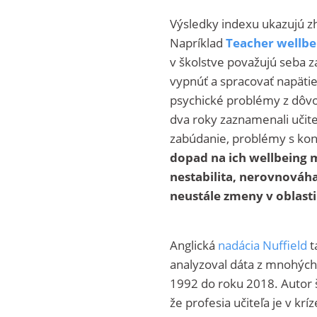
Výsledky indexu ukazujú zh
Napríklad
Teacher wellbe
v školstve považujú seba z
vypnúť a spracovať napätie 
psychické problémy z dôvo
dva roky zaznamenali učitel
zabúdanie, problémy s kon
dopad na ich wellbeing 
nestabilita, nerovnová
neustále zmeny v oblasti
Anglická
nadácia Nuffield
t
analyzoval dáta z mnohých 
1992 do roku 2018. Autor 
že profesia učiteľa je v kríz