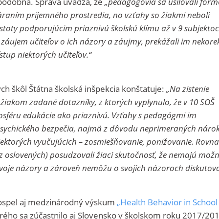
 podobná. Správa uvádza, že
„pedagógovia sa usilovali for
raním príjemného prostredia, no vzťahy so žiakmi neboli
toty podporujúcim priaznivú školskú klímu až v 9 subjektoc
 záujem učiteľov o ich názory a záujmy, prekážali im nekore
stup niektorých učiteľov.“
h škôl Štátna školská inšpekcia konštatuje:
„Na zistenie
35 žiakom zadané dotazníky, z ktorých vyplynulo, že v 10 SOŠ
mosféru edukácie ako priaznivú. Vzťahy s pedagógmi im
, psychického bezpečia, najmä z dôvodu neprimeraných náro
niektorých vyučujúcich – zosmiešňovanie, ponižovanie. Rovn
a z oslovených) posudzovali žiaci skutočnosť, že nemajú mož
voje názory a zároveň nemôžu o svojich názoroch diskutova
spel aj medzinárodný výskum
„Health Behavior in School
orého sa zúčastnilo aj Slovensko v školskom roku 2017/20