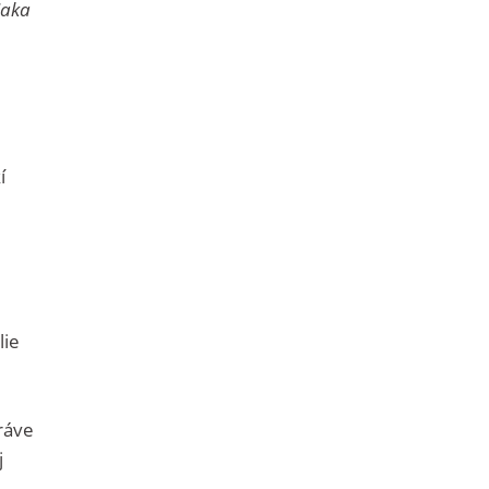
iaka
í
lie
ráve
j