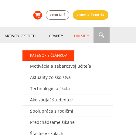
PRIHLÁSIŤ
PODPORIŤ PORTÁL
AKTIVITY PRE DETI
GRANTY
ĎALŠIE
KATEGÓRIE ČLÁNKOV
o
Motivácia a sebarozvoj učiteľa
Aktuality zo školstva
Technológie a škola
Ako zaujať študentov
Spolupráca s rodičmi
Predchádzame šikane
Šťastie v školách