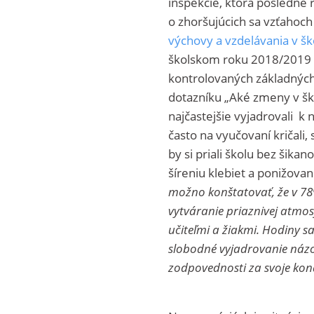
inšpekcie, ktorá posledné r
o zhoršujúcich sa vzťahoch
výchovy a vzdelávania v šk
školskom roku 2018/2019 u
kontrolovaných základných 
dotazníku „Aké zmeny v ško
najčastejšie vyjadrovali k 
často na vyučovaní kričali,
by si priali školu bez šikan
šíreniu klebiet a ponižova
možno konštatovať, že v 78
vytváranie priaznivej atmo
učiteľmi a žiakmi. Hodiny s
slobodné vyjadrovanie názor
zodpovednosti za svoje kon