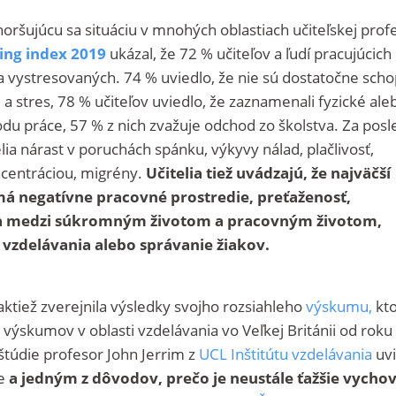
oršujúcu sa situáciu v mnohých oblastiach učiteľskej profe
ing index 2019
ukázal, že 72 % učiteľov a ľudí pracujúcich
a vystresovaných. 74 % uviedlo, že nie sú dostatočne scho
a stres, 78 % učiteľov uviedlo, že zaznamenali fyzické ale
du práce, 57 % z nich zvažuje odchod zo školstva. Za pos
ia nárast v poruchách spánku, výkyvy nálad, plačlivosť,
centráciou, migrény.
Učitelia tiež uvádzajú, že najväčší
má negatívne pracovné prostredie, preťaženosť,
ha medzi súkromným životom a pracovným životom,
 vzdelávania alebo správanie žiakov.
aktiež zverejnila výsledky svojho rozsiahleho
výskumu,
kto
výskumov v oblasti vzdelávania vo Veľkej Británii od roku
štúdie profesor John Jerrim z
UCL Inštitútu vzdelávania
uvi
e
a jedným z dôvodov, prečo je neustále ťažšie vycho