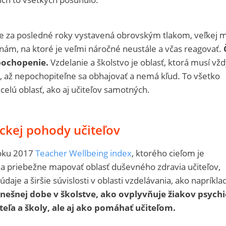
 je za posledné roky vystavená obrovským tlakom, veľkej 
nám, na ktoré je veľmi náročné neustále a včas reagovať.
pochopenie.
Vzdelanie a školstvo je oblasť, ktorá musí vž
ť, až nepochopiteľne sa obhajovať a nemá kľud. To všetko
elú oblasť, ako aj učiteľov samotných.
ckej pohody učiteľov
 roku 2017
Teacher Wellbeing index
, ktorého cieľom je
 priebežne mapovať oblasť duševného zdravia učiteľov,
daje a širšie súvislosti v oblasti vzdelávania, ako napríkla
nešnej dobe v školstve, ako ovplyvňuje žiakov psych
teľa a školy, ale aj ako pomáhať učiteľom.