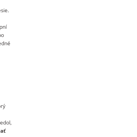
sie.
pní
bo
ledné
rý
edol,
vať