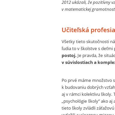
2012 ukázali, že pozitívny 
v matematickej gramotnosti 
Učiteľská profesi
Všetky tieto skutočnosti nás
ľudia to v školstve s deťmi
postoj.
Je pravda, že situá
v súvislostiach a komple
Po prvé máme množstvo skve
k budovaniu dobrých vzťah
aj v rámci kolektívu školy.
„psychológie školy“ ako aj
tieto školy zvládli záťažovú
vyťažili a výraznou mierou