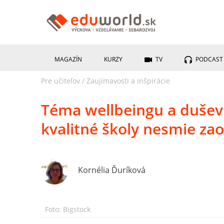
MAGAZÍN
KURZY
TV
PODCAST
Pre učiteľov
/
Zaujímavosti a inšpirácie
Téma wellbeingu a duševn
kvalitné školy nesmie za
Kornélia Ďuríková
Foto: Bigstock