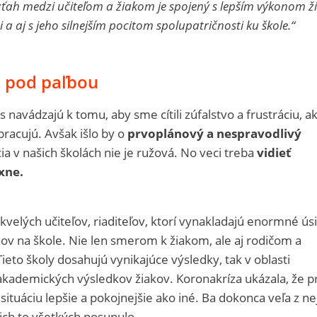
vzťah medzi učiteľom a žiakom je spojený s lepším výkonom ž
a aj s jeho silnejším pocitom spolupatričnosti ku škole.“
a pod paľbou
 navádzajú k tomu, aby sme cítili zúfalstvo a frustráciu, ak
 pracujú. Avšak išlo by o
prvoplánový a nespravodlivý
cia v našich školách nie je ružová. No veci treba
vidieť
xne.
lých učiteľov, riaditeľov, ktorí vynakladajú enormné úsi
ov na škole. Nie len smerom k žiakom, ale aj rodičom a
 Tieto školy dosahujú vynikajúce výsledky, tak v oblasti
 akademických výsledkov žiakov. Koronakríza ukázala, že p
 situáciu lepšie a pokojnejšie ako iné. Ba dokonca veľa z ne
 ich to všetkých posunulo.