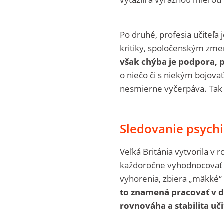
Po druhé, profesia učiteľa
kritiky, spoločenským zme
však chýba je podpora, 
o niečo či s niekým bojova
nesmierne vyčerpáva. Tak c
Sledovanie psychi
Veľká Británia vytvorila v
každoročne vyhodnocovať a
vyhorenia, zbiera „mäkké“ ú
to znamená pracovať v d
rovnováha a stabilita uči