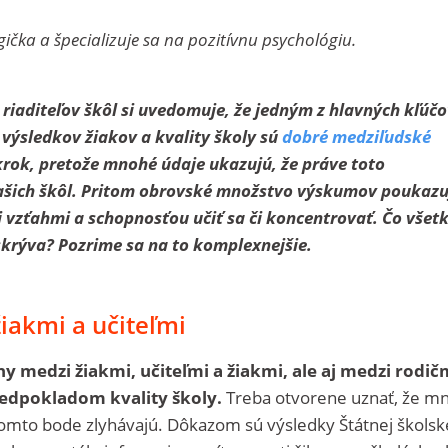
ička a špecializuje sa na pozitívnu psychológiu.
 a riaditeľov škôl si uvedomuje, že jedným z hlavných kľúč
výsledkov žiakov a kvality školy sú
dobré medziľudské
 krok, pretože mnohé údaje ukazujú, že práve toto
našich škôl. Pritom obrovské množstvo výskumov poukazu
i vzťahmi a schopnosťou učiť sa či koncentrovať. Čo všet
skrýva? Pozrime sa na to komplexnejšie.
žiakmi a učiteľmi
 medzi žiakmi, učiteľmi a žiakmi, ale aj medzi rodič
edpokladom kvality školy.
Treba otvorene uznať, že m
tomto bode zlyhávajú. Dôkazom sú výsledky Štátnej školsk