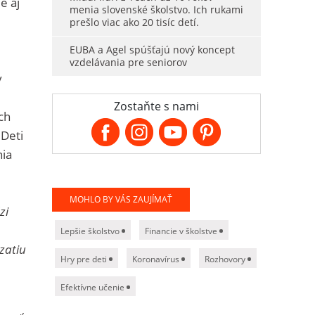
e aj
menia slovenské školstvo. Ich rukami
prešlo viac ako 20 tisíc detí.
EUBA a Agel spúšťajú nový koncept
vzdelávania pre seniorov
v
Zostaňte s nami
ch
 Deti
nia
MOHLO BY VÁS ZAUJÍMAŤ
zi
Lepšie školstvo
Financie v školstve
zatiu
Hry pre deti
Koronavírus
Rozhovory
Efektívne učenie