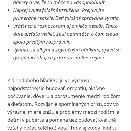
dôvery a vie, že sa môže na vás spoľahnúť.
Neprejavujte falošné vzrušenie. Prejavujte
primerané reakcie. Deti falošné správanie vycítia.
Vráťte sa k rozhovorom aj o niečo neskôr. Takto
dáte dieťaťu vedieť, že si pamätáte, o čom ste sa
spolu predtým rozprávali.
Vyhnite sa dlhým a zbytočným hádkam, aj keď sa
týkajú niečoho, čo je pre vás úplne zrejmé.
Z dlhodobého hľadiska je vo výchove
najpodstatnejšie budovať, empatiu, aktívne
počúvanie, dôveru a porozumenie medzi rodičom
a dieťaťom. Rozvíjanie spomínaných prístupov vo
výraznej miere znižuje problémy medzi rodičmi a
deťmi v puberte a pomáha tiež budovať kvalitné
vzťahy počas celého života. Teda aj vtedy, keď sú