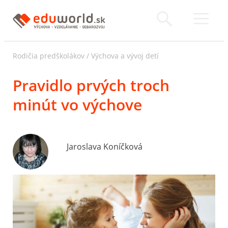
Rodičia predškolákov
/
Výchova a vývoj detí
Pravidlo prvých troch
minút vo výchove
Jaroslava Koníčková