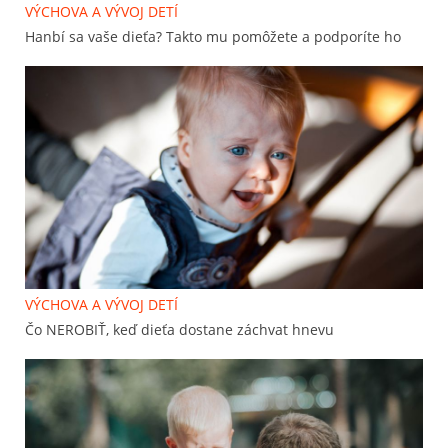
VÝCHOVA A VÝVOJ DETÍ
Hanbí sa vaše dieťa? Takto mu pomôžete a podporíte ho
VÝCHOVA A VÝVOJ DETÍ
Čo NEROBIŤ, keď dieťa dostane záchvat hnevu