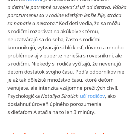
a deťmi je potrebné osvojovať si už od detstva. Vďaka
porozumeniu sa v rodine všetkým lepšie žije, stráca
sa napätie a neistota.“
Keď deti vedia, že sa môžu
s rodičmi rozprávať na akúkoľvek tému,
neuzatvárajú sa do seba, často s rodičmi
komunikujú, vytvárajú si blízkosť, dôveru a mnoho
problémov aj v puberte neriešia s rovesníkmi, ale
s rodičmi. Niekedy si rodiča vyčítajú, že nevenujú
deťom dostatok svojho času. Podľa odborníkov nie
je až tak dôležité množstvo času, ktoré deťom
venujete, ale intenzita vzájomne prežitých chvíľ.
Psychologička
Nataliya Sirotich
učí rodičov
, ako
dosiahnuť úroveň úplného porozumenia
s dieťaťom A stačia na to len 3 minúty.