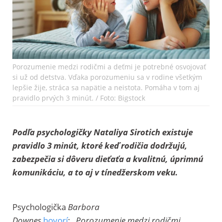
Porozumenie medzi rodičmi a deťmi je potrebné osvojovať
si už od detstva. Vďaka porozumeniu sa v rodine všetkým
lepšie žije, stráca sa napätie a neistota. Pomáha v tom aj
pravidlo prvých 3 minút. / Foto: Bigstock
Podľa psychologičky Nataliya Sirotich existuje
pravidlo 3 minút, ktoré keď rodičia dodržujú,
zabezpečia si dôveru dieťaťa a kvalitnú, úprimnú
komunikáciu, a to aj v tínedžerskom veku.
Psychologička
Barbora
Downes
hovorí
:
„Porozumenie medzi rodičmi