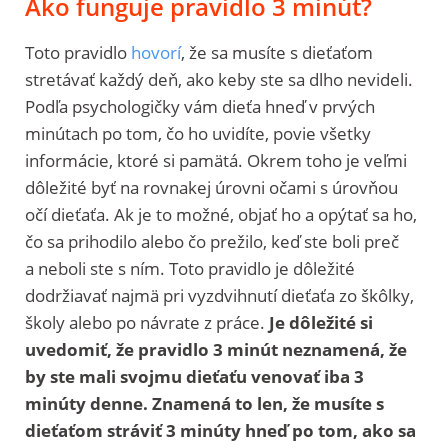
Ako funguje pravidlo 3 minút?
Toto pravidlo
hovorí
, že sa musíte s dieťaťom
stretávať každý deň, ako keby ste sa dlho nevideli.
Podľa psychologičky vám dieťa hneď v prvých
minútach po tom, čo ho uvidíte, povie všetky
informácie, ktoré si pamätá. Okrem toho je veľmi
dôležité byť na rovnakej úrovni očami s úrovňou
očí dieťaťa. Ak je to možné, objať ho a opýtať sa ho,
čo sa prihodilo alebo čo prežilo, keď ste boli preč
a neboli ste s ním. Toto pravidlo je dôležité
dodržiavať najmä pri vyzdvihnutí dieťaťa zo škôlky,
školy alebo po návrate z práce.
Je dôležité si
uvedomiť, že pravidlo 3 minút neznamená, že
by ste mali svojmu dieťaťu venovať iba 3
minúty denne. Znamená to len, že musíte s
dieťaťom stráviť 3 minúty hneď po tom, ako sa