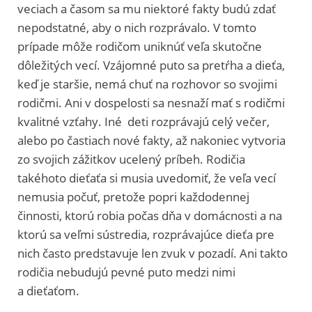
veciach a časom sa mu niektoré fakty budú zdať
nepodstatné, aby o nich rozprávalo. V tomto
prípade môže rodičom uniknúť veľa skutočne
dôležitých vecí. Vzájomné puto sa pretŕha a dieťa,
keď je staršie, nemá chuť na rozhovor so svojimi
rodičmi. Ani v dospelosti sa nesnaží mať s rodičmi
kvalitné vzťahy. Iné deti rozprávajú celý večer,
alebo po častiach nové fakty, až nakoniec vytvoria
zo svojich zážitkov ucelený príbeh. Rodičia
takéhoto dieťaťa si musia uvedomiť, že veľa vecí
nemusia počuť, pretože popri každodennej
činnosti, ktorú robia počas dňa v domácnosti a na
ktorú sa veľmi sústredia, rozprávajúce dieťa pre
nich často predstavuje len zvuk v pozadí. Ani takto
rodičia nebudujú pevné puto medzi nimi
a dieťaťom.