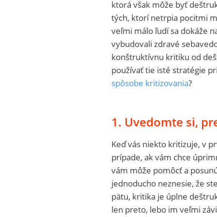
ktorá však môže byť deštruk
tých, ktorí netrpia pocitmi 
veľmi málo ľudí sa dokáže na
vybudovali zdravé sebavedomi
konštruktívnu kritiku od de
používať tie isté stratégie p
spôsobe kritizovania
?
1. Uvedomte si, pre
Keď vás niekto kritizuje, v 
prípade, ak vám chce úprimne
vám môže pomôcť a posunúť 
jednoducho neznesie, že ste
pätu, kritika je úplne deštru
len preto, lebo im veľmi záv