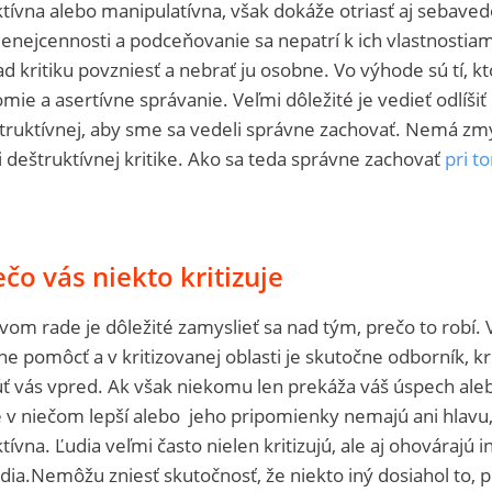
tívna alebo manipulatívna, však dokáže otriasť aj sebav
menejcennosti a podceňovanie sa nepatrí k ich vlastnostia
d kritiku povzniesť a nebrať ju osobne. Vo výhode sú tí, kto
e a asertívne správanie. Veľmi dôležité je vedieť odlíšiť
štruktívnej, aby sme sa vedeli správne zachovať. Nemá zm
ri deštruktívnej kritike. Ako sa teda správne zachovať
pri t
čo vás niekto kritizuje
prvom rade je dôležité zamyslieť sa nad tým, prečo to robí. 
 pomôcť a v kritizovanej oblasti je skutočne odborník, kri
vás vpred. Ak však niekomu len prekáža váš úspech ale
 v niečom lepší alebo jeho pripomienky nemajú ani hlavu,
ktívna. Ľudia veľmi často nielen kritizujú, ale aj ohovárajú i
idia.Nemôžu zniesť skutočnosť, že niekto iný dosiahol to,