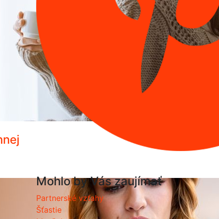
nnej
Mohlo by Vás zaujímať
Partnerské vzťahy
Šťastie