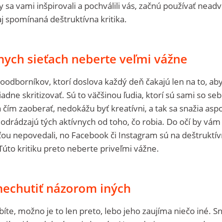
by sa vami inšpirovali a pochválili vás, začnú používať nead
aj spomínaná deštruktívna kritika.
lnych sieťach neberte veľmi vážne
oodborníkov, ktorí doslova každý deň čakajú len na to, ab
ne skritizovať. Sú to väčšinou ľudia, ktorí sú sami so se
 čím zaoberať, nedokážu byť kreatívni, a tak sa snažia asp
a odrádzajú tých aktívnych od toho, čo robia. Do očí by vám 
u nepovedali, no Facebook či Instagram sú na deštruktí
Túto kritiku preto neberte priveľmi vážne.
nechutiť názorom iných
íte, možno je to len preto, lebo jeho zaujíma niečo iné. S