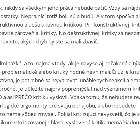
k, nikdy sa všetkým jeho práca nebude páčiť. Vždy sa nájd
statky. Neprajníci totiž boli, sú a budú. A v tom spočíva aj
ruktívnou a deštruktívnou kritikou. Pri konštruktívnej krit
íte zároveň aj kritiky. No deštruktívnej kritiky sa nezba
neviete, akých chýb by ste sa mali zbaviť.
eľmi ťažké, a to najmä vtedy, ak je navyše aj nečakaná a tý
 problematické alebo kritiky hodné nevnímali.Či už je krit
ktívna, je potrebné sa vyvarovať unáhlených reakcií a em
 náročné. Je dôležité najprv popremýšľať nad významom kri
KTO a asi PREČO kritiku vyslovil. Vďaka tomu, že nebudete r
 logické argumenty pre svoju obhajobu, alebo nebudete
 to nemá vôbec zmysel. Pokiaľ kritizujúci nevysvetlí, čo je z
rníkom v kritizovanej oblasti, vyslovená kritika nemá žiadnu