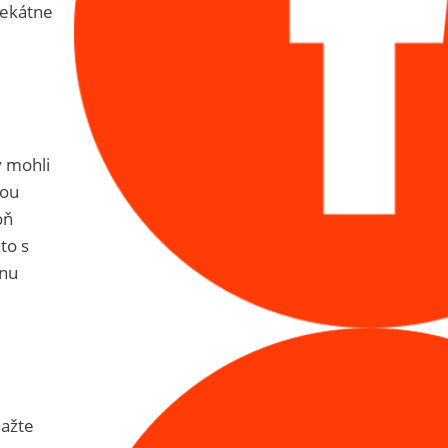
vekátne
y mohli
bou
oň
to s
vnu
nažte