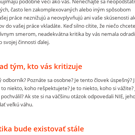
 zaujímajú podobné veci ako vás. Nenechajte sa neopodsta
 iných, často len zakomplexovaných alebo iným spôsobom
ašej práce neznižujú a neovplyvňujú ani vaše skúsenosti al
v do vašej práce vkladáte. Keď silno cítite, že niečo chcete
itívnym smerom, neadekvátna kritika by vás nemala odradi
 svojej činnosti ďalej.
d tým, kto vás kritizuje
aký odborník? Poznáte sa osobne? Je tento človek úspešný? J
e to niekto, koho rešpektujete? Je to niekto, koho si vážite? 
 pochválil? Ak ste si na väčšinu otázok odpovedali NIE, jeh
dať veľkú váhu.
tika bude existovať stále