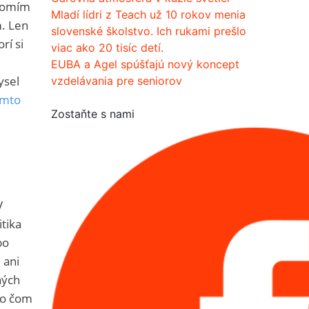
edomím
Mladí lídri z Teach už 10 rokov menia
m. Len
slovenské školstvo. Ich rukami prešlo
rí si
viac ako 20 tisíc detí.
EUBA a Agel spúšťajú nový koncept
ysel
vzdelávania pre seniorov
omto
Zostaňte s nami
V
tika
bo
 ani
ných
 po čom