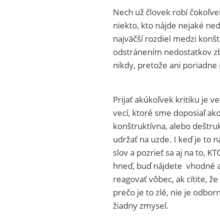
Nech už človek robí čokoľve
niekto, kto nájde nejaké nedo
najväčší rozdiel medzi konšt
odstránením nedostatkov zbav
nikdy, pretože ani poriadne 
Prijať akúkoľvek kritiku je v
vecí, ktoré sme doposiaľ ako
konštruktívna, alebo deštru
udržať na uzde. I keď je to
slov a pozrieť sa aj na to, 
hneď, buď nájdete vhodné a
reagovať vôbec, ak cítite, že
prečo je to zlé, nie je odbo
žiadny zmysel.