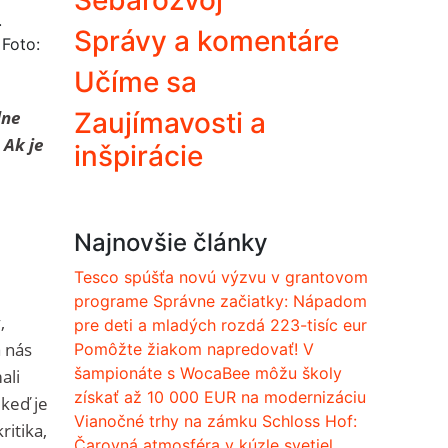
Sebarozvoj
Správy a komentáre
 Foto:
Učíme sa
dne
Zaujímavosti a
 Ak je
inšpirácie
Najnovšie články
Tesco spúšťa novú výzvu v grantovom
programe Správne začiatky: Nápadom
,
pre deti a mladých rozdá 223-tisíc eur
a nás
Pomôžte žiakom napredovať! V
šampionáte s WocaBee môžu školy
ali
získať až 10 000 EUR na modernizáciu
 keď je
Vianočné trhy na zámku Schloss Hof:
ritika,
Čarovná atmosféra v kúzle svetiel