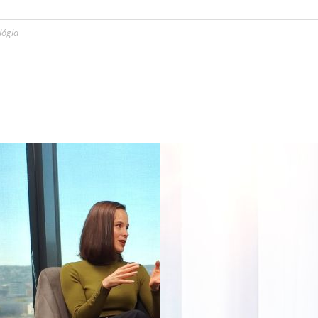
lógia