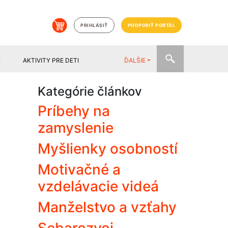
PRIHLÁSIŤ
PODPORIŤ PORTÁL
Y
AKTIVITY PRE DETI
ĎALŠIE
Kategórie článkov
Príbehy na
zamyslenie
Myšlienky osobností
Motivačné a
vzdelávacie videá
Manželstvo a vzťahy