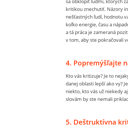
sa obklopiť ľuďmi, ktorých
kritikou znechutiť. Názory
nešťastných ľudí, hodnotu v
koľko energie, času a nápado
a tá práca je zameraná poz
v tom, aby ste pokračovali vo
4. Popremýšľajte na
Kto vás kritizuje? Je to nej
danej oblasti lepší ako vy? J
niekto, kto vás už niekedy aj
slovám by ste nemali prikla
5. Deštruktívna kri