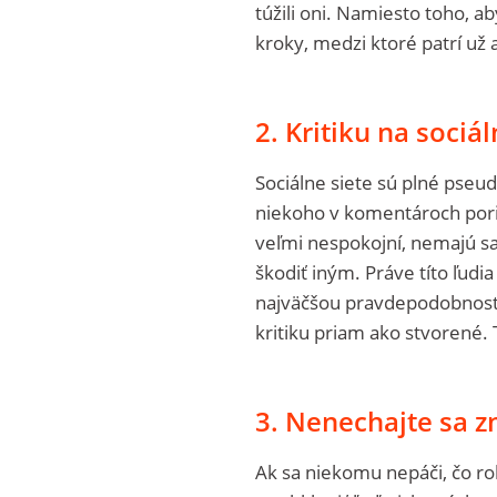
túžili oni. Namiesto toho, a
kroky, medzi ktoré patrí už 
2. Kritiku na sociá
Sociálne siete sú plné pseud
niekoho v komentároch poriad
veľmi nespokojní, nemajú sa
škodiť iným. Práve títo ľudi
najväčšou pravdepodobnosťo
kritiku priam ako stvorené. 
3. Nenechajte sa z
Ak sa niekomu nepáči, čo rob