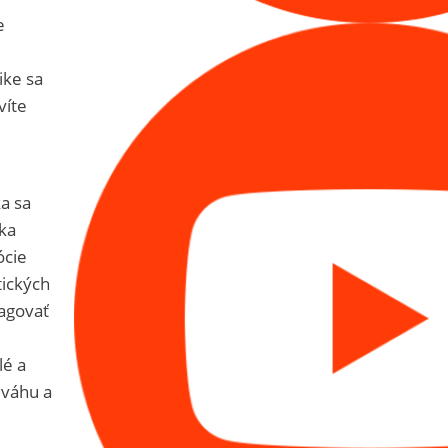
e
ike sa
víte
ka sa
ika
ócie
tických
eagovať
lé a
 váhu a