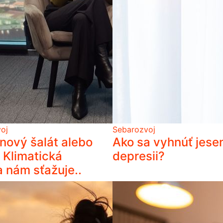
oj
Sebarozvoj
nový šalát alebo
Ako sa vyhnúť jese
 Klimatická
depresii?
 nám sťažuje..