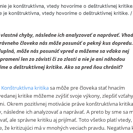
ie je konštruktívna, vtedy hovoríme o deštruktívnej kritike. /
 vlastné chyby, následne ich analyzovať a naprávať. Vho
rávneho človeka nás môže posunúť o pekný kus dopredu.
luplná, môže nás posunúť vpred a môžeme sa vďaka nej
pramení len zo závisti či zo zlosti a nie je ani náhodou
me o deštruktívnej kritike. Ako sa pred ňou chrániť?
.
Konštruktívna kritika
sa môže pre človeka stať hnacím
anej kritike môžeme zvýšiť svoje výkony, zlepšiť vzťahy
i. Okrem pozitívnej motivácie práve konštruktívna kritik
y, následne ich analyzovať a naprávať. A preto by sme sa m
vať, ale správne kritiku aj prijímať. Toto všetko platí vtedy,
e, že kritizujúci má v mnohých veciach pravdu. Negatívna k