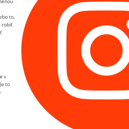
tnenou
ebo to,
 robiť
ť
e v
Je to
o