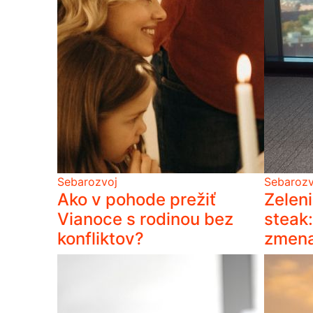
Sebarozvoj
Sebarozv
Ako v pohode prežiť
Zeleni
Vianoce s rodinou bez
steak:
konfliktov?
zmena