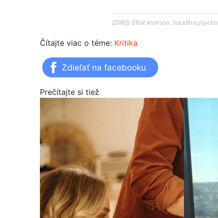
ZDROJ: Elliot Aronson: Sociálna psycho
Čítajte viac o téme:
Kritika
Zdieľať na facebooku
Prečítajte si tiež