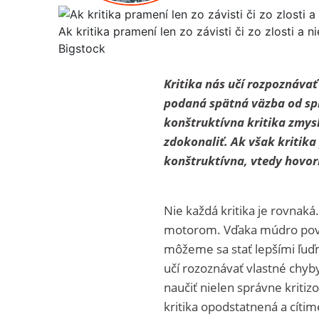
Ak kritika pramení len zo závisti či zo zlosti a n
Bigstock
Kritika nás učí rozpoznávať
podaná spätná väzba od sp
konštruktívna kritika zmys
zdokonaliť. Ak však kritika 
konštruktívna, vtedy hovorí
Nie každá kritika je rovnaká
motorom. Vďaka múdro poved
môžeme sa stať lepšími ľuďm
učí rozoznávať vlastné chyb
naučiť nielen správne kritizo
kritika opodstatnená a cítim