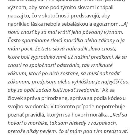
význam, aby sme pod týmito slovami chápali
naozaj to, čo v skutočnosti predstavujú, aby
napríklad láska nebola sebaláskou a egoizmom.
„Aj
slovu cnosť by sa mal vrátiť jeho pôvodný význam.
Často spomíname slová morálka alebo zákony a ja
mám pocit, že tieto slová nahradili slovo cnosti,
ktoré boli vyprodukované už našimi predkami. Ak sa
cnosti zo spoločnosti odstránia, tak vzniknuté
vákuum, ktoré po nich zostane, sa musí nahradiť
zákonom, predpisom alebo vyhláškou.Je najvyšší čas,
aby sa opäť začalo kultivovať svedomie.“
Ak sa
človek správa prirodzene, správa sa podľa kódexu
svojho svedomia. V takomto prípade nepotrebuje
poznať pravidlá, ktorým sa hovorí morálka.
„Keď sa
hovorí o morálke, tak som niekedy v rozpakoch,
pretože nikdy neviem, čo si mám pod tým predstaviť.