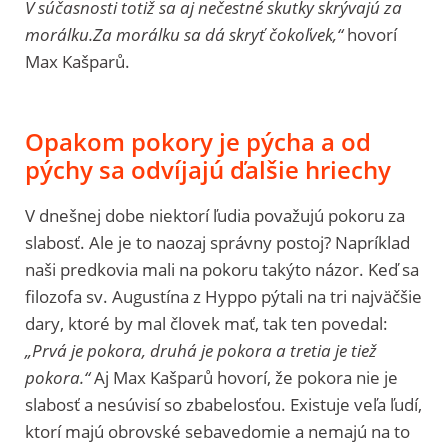
V súčasnosti totiž sa aj nečestné skutky skrývajú za
morálku.Za morálku sa dá skryť čokoľvek,“
hovorí
Max Kašparů.
Opakom pokory je pýcha a od
pýchy sa odvíjajú ďalšie hriechy
V dnešnej dobe niektorí ľudia považujú pokoru za
slabosť. Ale je to naozaj správny postoj? Napríklad
naši predkovia mali na pokoru takýto názor. Keď sa
filozofa sv. Augustína z Hyppo pýtali na tri najväčšie
dary, ktoré by mal človek mať, tak ten povedal:
„Prvá je pokora, druhá je pokora a tretia je tiež
pokora.“
Aj Max Kašparů hovorí, že pokora nie je
slabosť a nesúvisí so zbabelosťou. Existuje veľa ľudí,
ktorí majú obrovské sebavedomie a nemajú na to