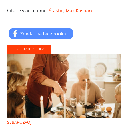
Čítajte viac o téme:
Šťastie
,
Max Kašparů
Zdieľať na facebooku
PREČÍTAJTE SI TIEŽ
SEBAROZVOJ