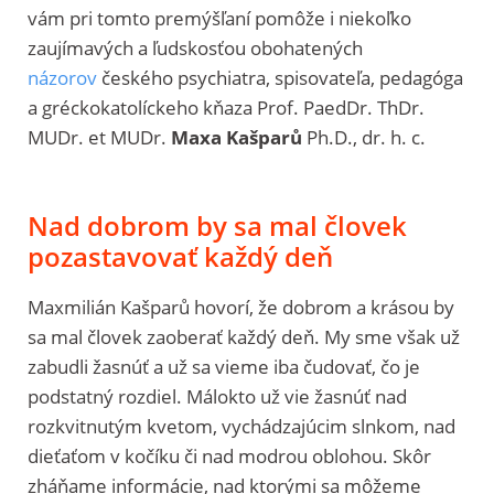
vám pri tomto premýšľaní pomôže i niekoľko
zaujímavých a ľudskosťou obohatených
názorov
českého psychiatra, spisovateľa, pedagóga
a gréckokatolíckeho kňaza Prof. PaedDr. ThDr.
MUDr. et MUDr.
Maxa Kašparů
Ph.D., dr. h. c.
Nad dobrom by sa mal človek
pozastavovať každý deň
Maxmilián Kašparů hovorí, že dobrom a krásou by
sa mal človek zaoberať každý deň. My sme však už
zabudli žasnúť a už sa vieme iba čudovať, čo je
podstatný rozdiel. Málokto už vie žasnúť nad
rozkvitnutým kvetom, vychádzajúcim slnkom, nad
dieťaťom v kočíku či nad modrou oblohou. Skôr
zháňame informácie, nad ktorými sa môžeme