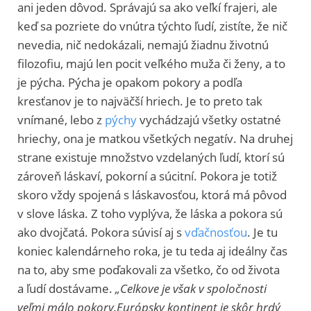
ani jeden dôvod. Správajú sa ako veľkí frajeri, ale
keď sa pozriete do vnútra týchto ľudí, zistíte, že nič
nevedia, nič nedokázali, nemajú žiadnu životnú
filozofiu, majú len pocit veľkého muža či ženy, a to
je pýcha. Pýcha je opakom pokory a podľa
kresťanov je to najväčší hriech. Je to preto tak
vnímané, lebo z
pýchy
vychádzajú všetky ostatné
hriechy, ona je matkou všetkých negatív. Na druhej
strane existuje množstvo vzdelaných ľudí, ktorí sú
zároveň láskaví, pokorní a súcitní. Pokora je totiž
skoro vždy spojená s láskavosťou, ktorá má pôvod
v slove láska. Z toho vyplýva, že láska a pokora sú
ako dvojčatá. Pokora súvisí aj s
vďačnosťou
. Je tu
koniec kalendárneho roka, je tu teda aj ideálny čas
na to, aby sme poďakovali za všetko, čo od života
a ľudí dostávame.
„Celkove je však v spoločnosti
veľmi málo pokory.Európsky kontinent je skôr hrdý