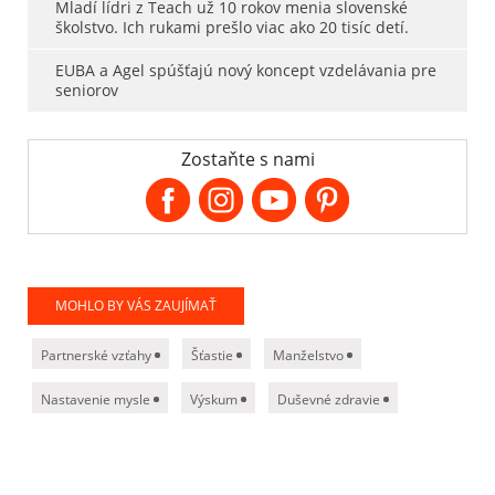
Mladí lídri z Teach už 10 rokov menia slovenské
školstvo. Ich rukami prešlo viac ako 20 tisíc detí.
EUBA a Agel spúšťajú nový koncept vzdelávania pre
seniorov
Zostaňte s nami
MOHLO BY VÁS ZAUJÍMAŤ
Partnerské vzťahy
Šťastie
Manželstvo
Nastavenie mysle
Výskum
Duševné zdravie