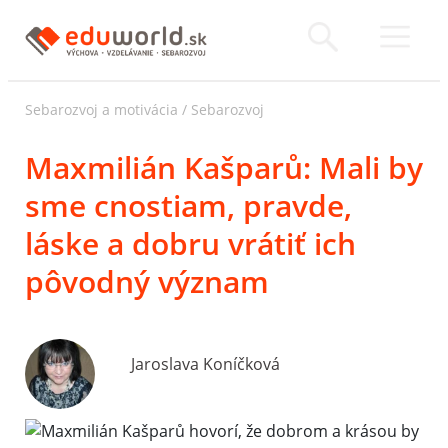
Sebarozvoj a motivácia
/
Sebarozvoj
Maxmilián Kašparů: Mali by
sme cnostiam, pravde,
láske a dobru vrátiť ich
pôvodný význam
Jaroslava Koníčková