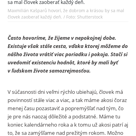
Maxmilián Kašparů hovorí, že dobrom a krásou by sa mal
človek zaoberať každý deň. / Foto: Shutterstock
Často hovoríme, že žijeme v nepokojnej dobe.
Existuje však stále cesta, vďaka ktorej môžeme do
nášho života vrátiť viac poriadku i pokoja. Stačí si
uvedomiť existenciu hodnôt, ktoré by mali byť
v ľudskom živote samozrejmosťou.
V súčasnosti dni veľmi rýchlo ubiehajú, človek má
povinností stále viac a viac, a tak máme akosi čoraz
menej času pozastaviť a popremýšľať nad tým, čo
je pre nás naozaj dôležité a podstatné. Máme tu
koniec kalendárneho roka a k tomu už akosi patrí aj
to, že sa zamýšľame nad prežitým rokom. Možno