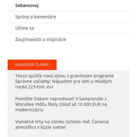
Sebarozvoj
Správy a komentáre
Učíme sa
Zaujímavosti a inšpirácie
NAJNOVŠIE ČLÁNKY
Tesco spúšťa novú výzvu v grantovom programe
Správne začiatky: Nápadom pre deti a mladých
rozdá 223-tisíc eur
Pomôžte žiakom napredovať! V šampionáte s
WocaBee môžu školy získať až 10 000 EUR na
modernizáciu
Vianočné trhy na zámku Schloss Hof: Čarovná
atmosféra v kúzle svetiel