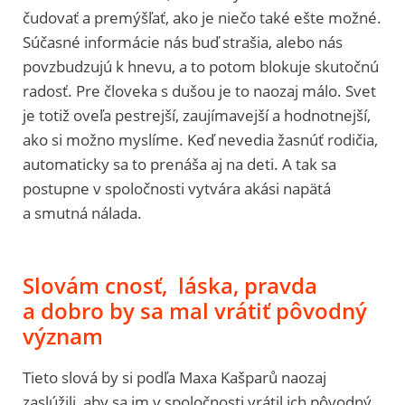
čudovať a premýšľať, ako je niečo také ešte možné.
Súčasné informácie nás buď strašia, alebo nás
povzbudzujú k hnevu, a to potom blokuje skutočnú
radosť. Pre človeka s dušou je to naozaj málo. Svet
je totiž oveľa pestrejší, zaujímavejší a hodnotnejší,
ako si možno myslíme. Keď nevedia žasnúť rodičia,
automaticky sa to prenáša aj na deti. A tak sa
postupne v spoločnosti vytvára akási napätá
a smutná nálada.
Slovám cnosť, láska, pravda
a dobro by sa mal vrátiť pôvodný
význam
Tieto slová by si podľa Maxa Kašparů naozaj
zaslúžili, aby sa im v spoločnosti vrátil ich pôvodný