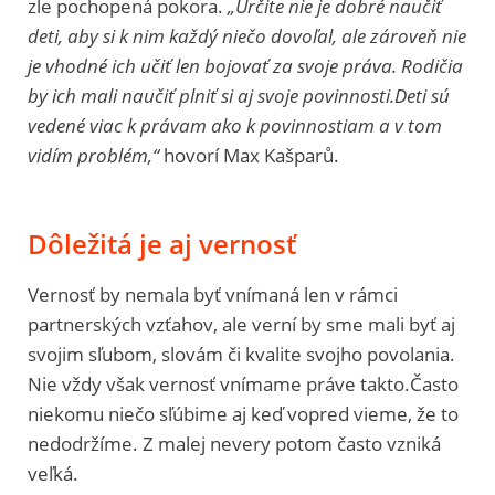
zle pochopená pokora.
„Určite nie je dobré naučiť
deti, aby si k nim každý niečo dovoľal, ale zároveň nie
je vhodné ich učiť len bojovať za svoje práva. Rodičia
by ich mali naučiť plniť si aj svoje povinnosti.Deti sú
vedené viac k právam ako k povinnostiam a v tom
vidím problém,“
hovorí Max Kašparů.
Dôležitá je aj vernosť
Vernosť by nemala byť vnímaná len v rámci
partnerských vzťahov, ale verní by sme mali byť aj
svojim sľubom, slovám či kvalite svojho povolania.
Nie vždy však vernosť vnímame práve takto.Často
niekomu niečo sľúbime aj keď vopred vieme, že to
nedodržíme. Z malej nevery potom často vzniká
veľká.