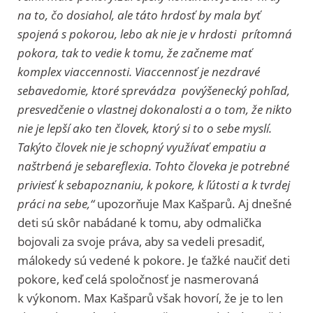
na to, čo dosiahol, ale táto hrdosť by mala byť
spojená s pokorou, lebo ak nie je v hrdosti prítomná
pokora, tak to vedie k tomu, že začneme mať
komplex viaccennosti.
Viaccennosť je nezdravé
sebavedomie, ktoré sprevádza povýšenecký pohľad,
presvedčenie o vlastnej dokonalosti a o tom, že nikto
nie je lepší ako ten človek, ktorý si to o sebe myslí.
Takýto človek nie je schopný využívať empatiu a
naštrbená je sebareflexia. Tohto človeka je potrebné
priviesť k sebapoznaniu, k pokore, k ľútosti a k tvrdej
práci na sebe,“
upozorňuje Max Kašparů. Aj dnešné
deti sú skôr nabádané k tomu, aby odmalička
bojovali za svoje práva, aby sa vedeli presadiť,
málokedy sú vedené k pokore. Je ťažké naučiť deti
pokore, keď celá spoločnosť je nasmerovaná
k výkonom. Max Kašparů však hovorí, že je to len