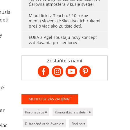
Čarovná atmosféra v kúzle svetiel
musia
Mladí lídri z Teach už 10 rokov
detí
menia slovenské školstvo. Ich rukami
prešlo viac ako 20 tisíc detí.
y
EUBA a Agel spúšťajú nový koncept
vzdelávania pre seniorov
Zostaňte s nami
ré
MOHLO BY VÁS ZAUJÍMAŤ
ier
Koronavírus
Komunikácia s deťmi
Dištančné vzdelávanie
Rodina
viac