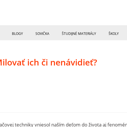
BLOGY
SOVIČKA
ŠTUDIJNÉ MATERIÁLY
ŠKOLY
ilovať ich či nenávidieť?
ítačovej techniky vniesol naším deťom do života aj fenomé