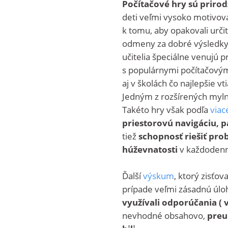
Počítačové hry sú prirod
deti veľmi vysoko motivova
k tomu, aby opakovali urči
odmeny za dobré výsledky.
učitelia špeciálne venujú 
s populárnymi počítačovými
aj v školách čo najlepšie vt
Jedným z rozšírených mylný
Takéto hry však podľa
viac
priestorovú navigáciu, 
tiež
schopnosť riešiť prob
húževnatosti
v každodenn
Ďalší
v
ýskum
, ktorý zisťo
prípade veľmi zásadnú úlo
využívali odporúčania ( 
nevhodné obsahovo,
preuk