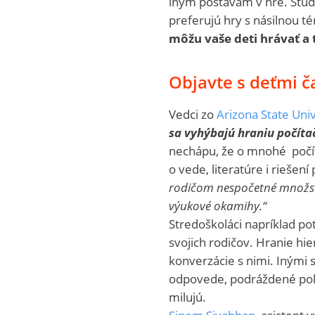
iným postavám v hre. Štúdi
preferujú hry s násilnou t
môžu vaše deti hrávať a t
Objavte s deťmi č
Vedci zo
Arizona State Univ
sa vyhýbajú hraniu počítač
nechápu, že o mnohé počíta
o vede, literatúre i riešen
rodičom nespočetné množstv
výukové okamihy.“
Stredoškoláci napríklad pot
svojich rodičov. Hranie hi
konverzácie s nimi. Inými s
odpovede, podráždené pokr
milujú.
Sinem Siyahhan
, asistent