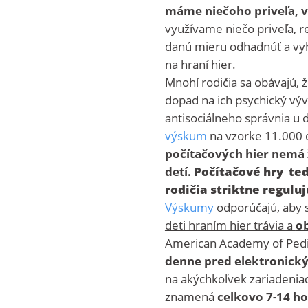
máme niečoho priveľa, 
využívame niečo priveľa, re
danú mieru odhadnúť a vyhn
na hraní hier.
Mnohí rodičia sa obávajú, 
dopad na ich psychický vývo
antisociálneho správnia u d
výskum
na vzorke 11.000 de
počítačových hier nemá 
detí.
Počítačové hry ted
rodičia striktne reguluj
Výskumy
odporúčajú, aby s
deti hraním hier trávia a
o
American Academy of Pediat
denne pred elektronic
na akýchkoľvek zariadenia
znamená
celkovo 7-14 ho