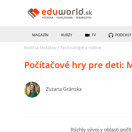
MAGAZÍN
KURZY
TV
PODCAST
Rodičia školákov
/
Technológie v rodine
Počítačové hry pre deti: M
Zuzana Gránska
Rýchly vývoj v oblasti poč