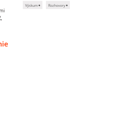
Výskum
Rozhovory
ľmi
,
nie