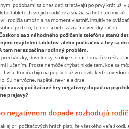
ôznymi podobami sa dnes deti stretávajú po prvý krát už v 
ebo tabletoch svojich rodičov a snažia sa tieto technické
hvíli rodičia umožnia na moment vlastniť, intuitívne ovládať
stihnú pri tom, že deti si tieto zázračné vecičky začnú
Čoskoro sa z náhodného požičania telefónu stanú det
nými majiteľmi tabletov alebo počítačov a hry sa do 
A tam neraz začína rodinný problém.
 prechádzky, dovolenky, stoluje s nimi doma či v reštauráci
mi i učením. Proste nemôže chýbať nikde tam, kde sa mô
hvíľa. Rodičia bijú na poplach až vo chvíli, keď si uvedomi
lo. Sú nervózne, napäté, nevrlé a drzé.
Majú naozaj počítačové hry negatívny dopad na psychi
lne prejavy?
bo negatívnom dopade rozhodujú rodič
k aj pri počítačových hrách platí, že všetkého veľa škodí.