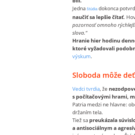
bili.
Jedna
dokonca potvrd
štúdia
naučiť sa lepšie čítať
. Hov
pozornosť omnoho rýchlejšie
slova.“
Hranie hier hodinu denn
ktoré vyžadovali podobn
výskum
.
Sloboda môže deť
Vedci tvrdia
, že
nezodpove
s počítačovými hrami, m
Patria medzi ne hlavne: o
držaním tela.
Tiež sa
preukázala súvisl
a antisociálnym a agres