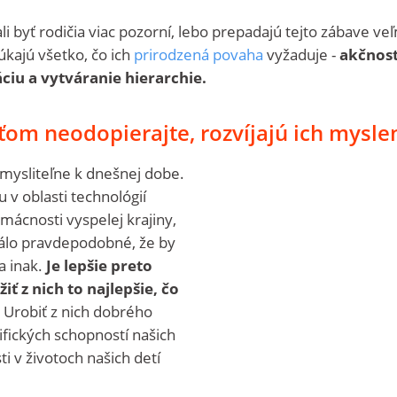
i byť rodičia viac pozorní, lebo prepadajú tejto zábave ve
úkajú všetko, čo ich
prirodzená povaha
vyžaduje -
akčnosť
áciu a vytváranie hierarchie.
ťom neodopierajte, rozvíjajú ich mysle
mysliteľne k dnešnej dobe.
v oblasti technológií
ácnosti vyspelej krajiny,
málo pravdepodobné, že by
a inak.
Je lepšie preto
žiť z nich to najlepšie, čo
Urobiť z nich dobrého
ifických schopností našich
ti v životoch našich detí