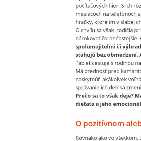
počítačových hier. S ich r
mesiacoch na telefónoch al
hračky, ktoré im v slabej c
O chvíľu sa však rodičia pri
nárokovať čoraz častejšie.
spolumajiteľmi či výhrad
sťahujú bez obmedzení. 
Tablet cestuje s rodinou na
Má prednosť pred kamarát
naskytnúť akákoľvek voľná c
správanie ich detí sa zmeni
Prečo sa to však deje? 
dieťaťa a jeho emocioná
O pozitívnom ale
Rovnako ako vo všetkom, ta