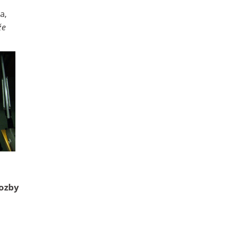
a,
že
rozby