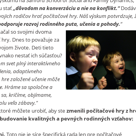
u stať
„dôvodom na konverzáciu a nie na konflikt.“
Dodáv
svojich rodičov hrať počítačové hry. Náš výskum potvrdzuje, 
 podporuje rozvoj rodinného puta, učenia a pohody.
“
začal so svojimi dvoma
ť hry. Dnes to považuje za
ojom živote. Deti tieto
ovnako nestať ich súčasťou?
om svet plný interaktívneho
lenia, adaptívneho
 hre založené učenie môže
e. Hráme sa spoločne a
sa, kričíme, objímame,
lu veľa zábavy."
 ktoré môžete urobiť, aby ste
zmenili počítačové hry z h
e budovanie kvalitných a pevných rodinných vzťahov:
mi.
Toto nie je síce špecifická rada len pre počítačové