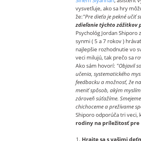
vysvetľuje, ako sa hry môž
že:
"Pre dieťa je pekné učiť 
zdieľanie týchto zážitkov
Psychológ Jordan Shiporo 
synmi ( 5 a 7 rokov ) hráva
najlepšie rozhodnutie vo sv
veci milujú, tak prečo sa r
Ako sám hovorí:
"Objavil s
učenia, systematického mys
feedbacku a možnosť, že na
meniť spôsob, akým myslím
zároveň súťažíme. Smejeme 
chichoceme a prežívame spo
Shiporo odporúča tri veci,
rodiny na príležitosť pr
Hrajte sa s vašimi deť