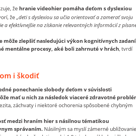
zuje, že
hranie videohier pomáha deťom s dyslexiou
orí, že
„deti s dyslexiou sa učia orientovať a zamerať svoju
 a efektívnejšie na získanie relevantných informácií z písa
e môže zlepšiť nasledujúci výkon kognitívnych zadaní
é mentálne procesy, aké boli zahrnuté v hrách
, tvrdí
om i škodiť
dné ponechanie slobody deťom v súvislosti
ôže mať u nich za následok viaceré zdravotné problé
bezita, záchvaty i niektoré ochorenia spôsobené chybným
osť medzi hraním hier s násilnou tématikou
ívnym správaním.
Násilným sa myslí zámerné ubližovani