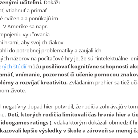
zenými učiteľmi.
Dokážu
ť, vtiahnuť a primäť
té cvičenia a ponúkajú im
 V Amerike sa napr.
prepojeniu vyučovania
 hrami, aby svojich žiakov
iahli do potrebnej problematiky a zaujali ich.
ch názorov na počítačové hry je, že sú "intelektuálne leni
erých štúdií
môžu
posilňovať kognitívne schopnosti ak
pamäť, vnímanie, pozornosť či učenie pomocou znako
lémy a rozvíjať kreativitu.
Zvládaním prehier sa tiež uči
om živote.
val negatívny dopad hier
potvrdil, že rodičia zohrávajú v to
hu.
Deti, ktorých rodičia limitovali čas hrania hier a ti
videogames ratings )
, vďaka ktorým dokázali obmedziť h
azovali lepšie výsledky v škole a zároveň sa menej č