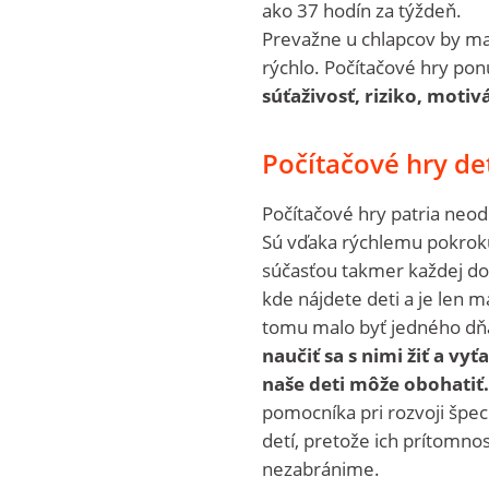
ako 37 hodín za týždeň.
Prevažne u chlapcov by mal
rýchlo. Počítačové hry pon
súťaživosť, riziko, motiv
Počítačové hry de
Počítačové hry patria neod
Sú vďaka rýchlemu pokroku 
súčasťou takmer každej dom
kde nájdete deti a je len 
tomu malo byť jedného dň
naučiť sa s nimi žiť a vyťa
naše deti môže obohatiť.
pomocníka pri rozvoji špec
detí, pretože ich prítomnos
nezabránime.