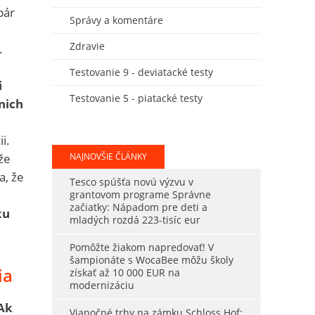
pár
Správy a komentáre
Zdravie
.
Testovanie 9 - deviatacké testy
i
Testovanie 5 - piatacké testy
nich
i.
že
NAJNOVŠIE ČLÁNKY
a, že
Tesco spúšťa novú výzvu v
grantovom programe Správne
začiatky: Nápadom pre deti a
ku
mladých rozdá 223-tisíc eur
Pomôžte žiakom napredovať! V
šampionáte s WocaBee môžu školy
ia
získať až 10 000 EUR na
modernizáciu
Ak
Vianočné trhy na zámku Schloss Hof: