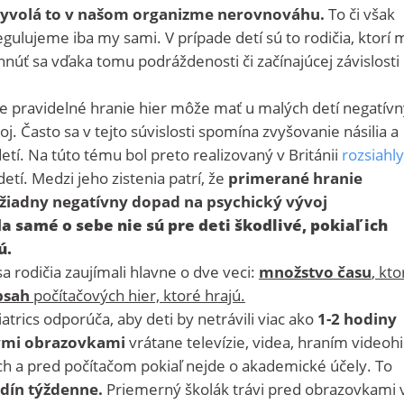
vyvolá to v našom organizme nerovnováhu.
To či však
gulujeme iba my sami. V prípade detí sú to rodičia, ktorí 
úť sa vďaka tomu podráždenosti či začínajúcej závislosti 
že pravidelné hranie hier
môže mať u
malých detí negatívn
j. Často sa v tejto súvislosti spomína zvyšovanie násilia a
etí. Na túto tému bol preto realizovaný v Británii
rozsiahly
tí. Medzi jeho zistenia patrí, že
primerané hranie
žiadny negatívny dopad na psychický vývoj
a samé o sebe nie sú pre deti škodlivé, pokiaľ ich
ú.
a rodičia zaujímali hlavne o dve veci:
množstvo času
, kto
bsah
počítačových hier, ktoré hrajú.
rics odporúča, aby deti by netrávili viac ako
1-2 hodiny
kými obrazovkami
vrátane televízie, videa, hraním videoh
ch a pred počítačom pokiaľ nejde o akademické účely. To
dín týždenne.
Priemerný školák trávi pred obrazovkami 