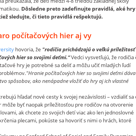
a preukázala, že deti medzi 4-8 triedou základnej školy
ématikou.
Dôsledne preto zadefinujte pravidlá, aké hry
iež sledujte, či tieto pravidlá rešpektujú.
aro počítačových hier aj vy
ersity
hovoria, že
"rodičia prichádzajú o veľkú príležitosť 
ových hier so svojimi deťmi.“
Vedci vysvetľujú, že rodičia
čové hry je potrebné sa deliť a môžu učiť mladých ľudí
í problémov.
"Hranie počítačových hier so svojimi deťmi dáva
o spôsobov, ako nenápadne vložiť do hry aj ich vlastné
rebujú hľadať nové cesty k svojej nezávislosti – vzdialiť sa
er môže byť naopak príležitosťou pre rodičov na otvorenie
lovami, ak chcete zo svojich detí viac ako len jednoslovné
čenia plecami, pokúste sa hovoriť s nimi o hrách, ktoré
 výskumu na Sanford School of Social and Family Dynamics,