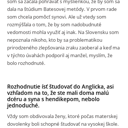
som sa začala pohrávať s myšlienkou, že by som sa
dala na štúdium Batesovej metódy. V prvom rade
som chcela pomôcť synovi. Ale už vtedy som
rozmýšľala o tom, že by som nadobudnuté
vedomosti mohla využiť aj inak. Na Slovensku som
nepoznala nikoho, kto by sa problematikou
prirodzeného zlepšovania zraku zaoberal a keď ma
v týchto úvahách podporil aj manžel, myslím, že
bolo rozhodnuté.
Rozhodnutie ísť študovať do Anglicka, asi
vzhľadom na to, že ste mali doma malú
dcéru a syna s hendikepom, nebolo
jednoduché.
Vždy som obdivovala ženy, ktoré počas materskej
dovolenky boli schopné študovať na vysokej škole.