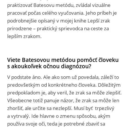
praktizovať Batesovu metódu, zvládal vizuálne
pracovať počas celého vyučovania. Jeho príbeh je
podrobnejšie opísaný v mojej knihe Lepší zrak
prirodzene – praktický sprievodca na ceste za
lepším zrakom.
Viete Batesovou metódou pomôcť človeku
s akoukoľvek očnou diagnózou?
V podstate áno. Ale ako som už povedala, záleží to
predovšetkým od konkrétneho človeka. Dôležitým
predpokladom je, aby veril, že zrak sa môže zlepšiť.
Všeobecne totiž panuje názor, že zrak sa môže len
zhoršiť, ale určite sa nezlepší. Musí byť trpezlivý
a vytrvalý. Ide hlavne o zmenu spôsobu, akým
používa svoje oči, teda je potrebné zbaviť sa