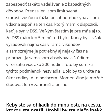
zabezpečiť takéto vzdelávanie z kapacitných
dôvodov. Predsa len, som limitovaná
starostlivosťou o ťažko postihnutého syna a som
vďačná aspoň za ten čas, ktorý mám k dispozícii,
keď je syn v DSS. Veľkým šťastím je pre mňa aj to,
že DSS mám len 5 minút od bytu. Kurzy by si však
vyžadovali najmä čas v rámci víkendov
a samozrejme je potrebný aj nejaký čas na
prípravu. Ja sama som absolvovala štúdium
v rozsahu viac ako 300 hodín. Toto by som za
týchto podmienok nezvládla. Bolo by to určite na
úkor rodiny. A to nechcem. Momentálne je možné
študovať len v zahraničí a online.
Keby ste sa ohliadli do minulosti, na cestu,
ktorou ste prešli. Urobili by ste niečo inak?