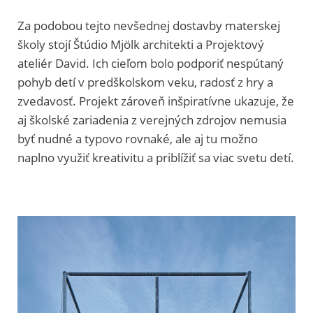
Za podobou tejto nevšednej dostavby materskej
školy stojí Štúdio Mjölk architekti a Projektový
ateliér David. Ich cieľom bolo podporiť nespútaný
pohyb detí v predškolskom veku, radosť z hry a
zvedavosť. Projekt zároveň inšpiratívne ukazuje, že
aj školské zariadenia z verejných zdrojov nemusia
byť nudné a typovo rovnaké, ale aj tu možno
naplno využiť kreativitu a priblížiť sa viac svetu detí.