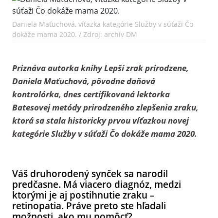
Daniela Maťuchová, víťazka kategórie Služby v súťaži Čo
dokáže mama 2020. / Zdroj: archív DM
Priznáva autorka knihy Lepší zrak prirodzene,
Daniela Maťuchová, pôvodne daňová
kontrolórka, dnes certifikovaná lektorka
Batesovej metódy prirodzeného zlepšenia zraku,
ktorá sa stala historicky prvou víťazkou novej
kategórie Služby v súťaži Čo dokáže mama 2020.
Váš druhorodený synček sa narodil
predčasne. Má viacero diagnóz, medzi
ktorými je aj postihnutie zraku –
retinopatia. Práve preto ste hľadali
možnosti, ako mu pomôcť?