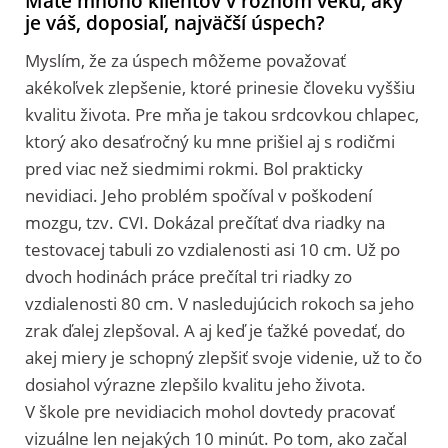
Máte mnoho klientov v rôznom veku, aký
je váš, doposiaľ, najväčší úspech?
Myslím, že za úspech môžeme považovať
akékoľvek zlepšenie, ktoré prinesie človeku vyššiu
kvalitu života. Pre mňa je takou srdcovkou chlapec,
ktorý ako desaťročný ku mne prišiel aj s rodičmi
pred viac než siedmimi rokmi. Bol prakticky
nevidiaci. Jeho problém spočíval v poškodení
mozgu, tzv. CVI. Dokázal prečítať dva riadky na
testovacej tabuli zo vzdialenosti asi 10 cm. Už po
dvoch hodinách práce prečítal tri riadky zo
vzdialenosti 80 cm. V nasledujúcich rokoch sa jeho
zrak ďalej zlepšoval. A aj keď je ťažké povedať, do
akej miery je schopný zlepšiť svoje videnie, už to čo
dosiahol výrazne zlepšilo kvalitu jeho života.
V škole pre nevidiacich mohol dovtedy pracovať
vizuálne len nejakých 10 minút. Po tom, ako začal