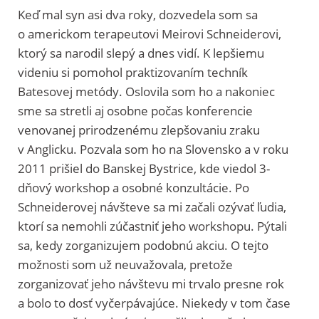
Keď mal syn asi dva roky, dozvedela som sa
o americkom terapeutovi Meirovi Schneiderovi,
ktorý sa narodil slepý a dnes vidí. K lepšiemu
videniu si pomohol praktizovaním techník
Batesovej metódy. Oslovila som ho a nakoniec
sme sa stretli aj osobne počas konferencie
venovanej prirodzenému zlepšovaniu zraku
v Anglicku. Pozvala som ho na Slovensko a v roku
2011 prišiel do Banskej Bystrice, kde viedol 3-
dňový workshop a osobné konzultácie. Po
Schneiderovej návšteve sa mi začali ozývať ľudia,
ktorí sa nemohli zúčastniť jeho workshopu. Pýtali
sa, kedy zorganizujem podobnú akciu. O tejto
možnosti som už neuvažovala, pretože
zorganizovať jeho návštevu mi trvalo presne rok
a bolo to dosť vyčerpávajúce. Niekedy v tom čase