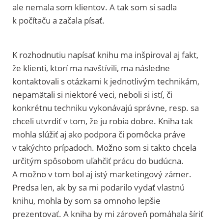
ale nemala som klientov. A tak som si sadla
k počítaču a začala písať.
K rozhodnutiu napísať knihu ma inšpiroval aj fakt,
že klienti, ktorí ma navštívili, ma následne
kontaktovali s otázkami k jednotlivým technikám,
nepamätali si niektoré veci, neboli si istí, či
konkrétnu techniku vykonávajú správne, resp. sa
chceli utvrdiť v tom, že ju robia dobre. Kniha tak
mohla slúžiť aj ako podpora či pomôcka práve
v takýchto prípadoch. Možno som si takto chcela
určitým spôsobom uľahčiť prácu do budúcna.
A možno v tom bol aj istý marketingový zámer.
Predsa len, ak by sa mi podarilo vydať vlastnú
knihu, mohla by som sa omnoho lepšie
prezentovať. A kniha by mi zároveň pomáhala šíriť