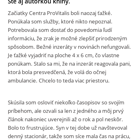
Ste aj autorkou knihy.
Začiatky Centra ProVitalis boli naozaj ťažké.
Ponúkala som služby, ktoré nikto nepoznal.
Potrebovala som dostať do povedomia ľudí
informáciu, že zrak je možné zlepšiť prirodzeným
spôsobom. Bežné inzeráty v novinách nefungovali.
Je ťažké vyjadriť na ploche 4 x 6 cm, čo vlastne
ponúkam. Stalo sa mi, že na inzerát reagovala pani,
ktorá bola presvedčená, že volá do očnej
ambulancie. Chcelo to teda viac priestoru.
Skúsila som osloviť niekoľko časopisov so svojím
príbehom, ale ozvali sa len z jedného a môj prvý
článok nakoniec uverejnili až o rok a pol neskôr.
Bolo to frustrujúce. Syn v tej dobe už navštevoval
denný stacionár, takže som síce mala čas na prácu,