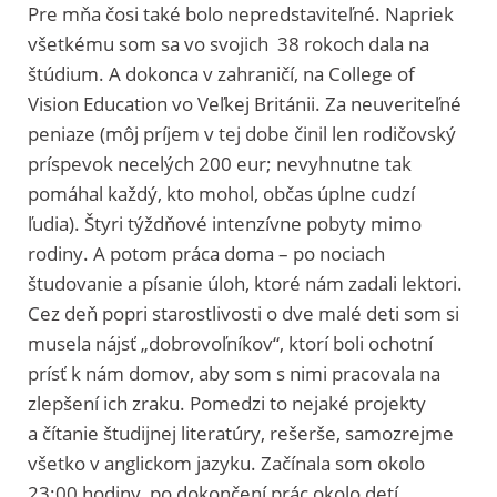
Pre mňa čosi také bolo nepredstaviteľné. Napriek
všetkému som sa vo svojich 38 rokoch dala na
štúdium. A dokonca v zahraničí, na College of
Vision Education vo Veľkej Británii. Za neuveriteľné
peniaze (môj príjem v tej dobe činil len rodičovský
príspevok necelých 200 eur; nevyhnutne tak
pomáhal každý, kto mohol, občas úplne cudzí
ľudia). Štyri týždňové intenzívne pobyty mimo
rodiny. A potom práca doma – po nociach
študovanie a písanie úloh, ktoré nám zadali lektori.
Cez deň popri starostlivosti o dve malé deti som si
musela nájsť „dobrovoľníkov“, ktorí boli ochotní
prísť k nám domov, aby som s nimi pracovala na
zlepšení ich zraku. Pomedzi to nejaké projekty
a čítanie študijnej literatúry, rešerše, samozrejme
všetko v anglickom jazyku. Začínala som okolo
23:00 hodiny, po dokončení prác okolo detí