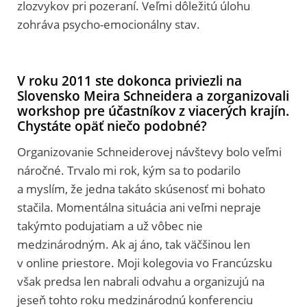
zlozvykov pri pozeraní. Veľmi dôležitú úlohu
zohráva psycho-emocionálny stav.
V roku 2011 ste dokonca priviezli na
Slovensko Meira Schneidera a zorganizovali
workshop pre účastníkov z viacerých krajín.
Chystáte opäť niečo podobné?
Organizovanie Schneiderovej návštevy bolo veľmi
náročné. Trvalo mi rok, kým sa to podarilo
a myslím, že jedna takáto skúsenosť mi bohato
stačila. Momentálna situácia ani veľmi nepraje
takýmto podujatiam a už vôbec nie
medzinárodným. Ak aj áno, tak väčšinou len
v online priestore. Moji kolegovia vo Francúzsku
však predsa len nabrali odvahu a organizujú na
jeseň tohto roku medzinárodnú konferenciu