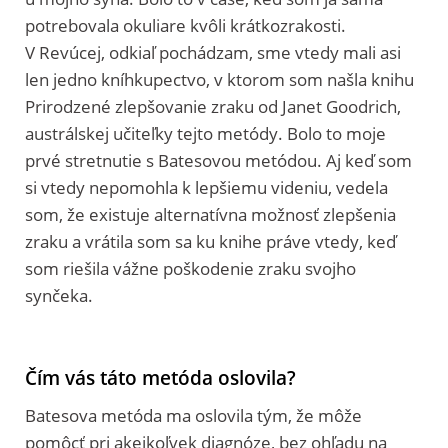
potrebovala okuliare kvôli krátkozrakosti.
V Revúcej, odkiaľ pochádzam, sme vtedy mali asi
len jedno kníhkupectvo, v ktorom som našla knihu
Prirodzené zlepšovanie zraku od Janet Goodrich,
austrálskej učiteľky tejto metódy. Bolo to moje
prvé stretnutie s Batesovou metódou. Aj keď som
si vtedy nepomohla k lepšiemu videniu, vedela
som, že existuje alternatívna možnosť zlepšenia
zraku a vrátila som sa ku knihe práve vtedy, keď
som riešila vážne poškodenie zraku svojho
synčeka.
Čím vás táto metóda oslovila?
Batesova metóda ma oslovila tým, že môže
pomôcť pri akejkoľvek diagnóze, bez ohľadu na