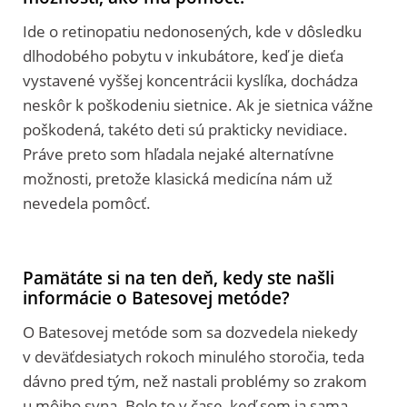
Ide o retinopatiu nedonosených, kde v dôsledku
dlhodobého pobytu v inkubátore, keď je dieťa
vystavené vyššej koncentrácii kyslíka, dochádza
neskôr k poškodeniu sietnice. Ak je sietnica vážne
poškodená, takéto deti sú prakticky nevidiace.
Práve preto som hľadala nejaké alternatívne
možnosti, pretože klasická medicína nám už
nevedela pomôcť.
Pamätáte si na ten deň, kedy ste našli
informácie o Batesovej metóde?
O Batesovej metóde som sa dozvedela niekedy
v deväťdesiatych rokoch minulého storočia, teda
dávno pred tým, než nastali problémy so zrakom
u môjho syna. Bolo to v čase, keď som ja sama