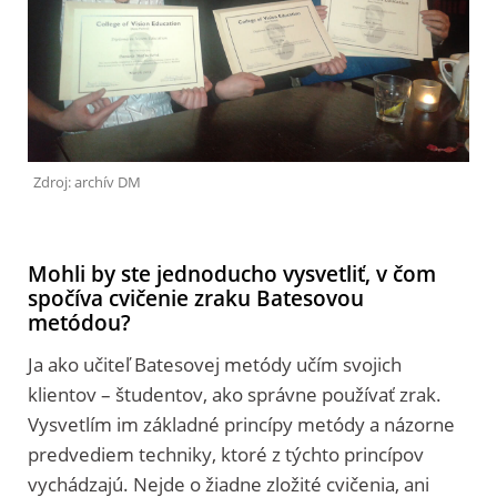
Zdroj: archív DM
Mohli by ste jednoducho vysvetliť, v čom
spočíva cvičenie zraku Batesovou
metódou?
Ja ako učiteľ Batesovej metódy učím svojich
klientov – študentov, ako správne používať zrak.
Vysvetlím im základné princípy metódy a názorne
predvediem techniky, ktoré z týchto princípov
vychádzajú. Nejde o žiadne zložité cvičenia, ani