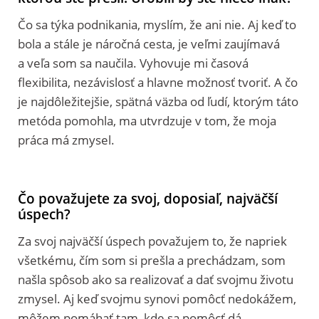
Čo sa týka podnikania, myslím, že ani nie. Aj keď to
bola a stále je náročná cesta, je veľmi zaujímavá
a veľa som sa naučila. Vyhovuje mi časová
flexibilita, nezávislosť a hlavne možnosť tvoriť. A čo
je najdôležitejšie, spätná väzba od ľudí, ktorým táto
metóda pomohla, ma utvrdzuje v tom, že moja
práca má zmysel.
Čo považujete za svoj, doposiaľ, najväčší
úspech?
Za svoj najväčší úspech považujem to, že napriek
všetkému, čím som si prešla a prechádzam, som
našla spôsob ako sa realizovať a dať svojmu životu
zmysel. Aj keď svojmu synovi pomôcť nedokážem,
môžem pomáhať tam, kde sa pomôcť dá.