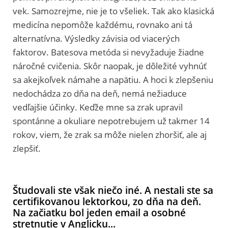
vek. Samozrejme, nie je to všeliek. Tak ako klasická
medicína nepomôže každému, rovnako ani tá
alternatívna. Výsledky závisia od viacerých
faktorov. Batesova metóda si nevyžaduje žiadne
náročné cvičenia. Skôr naopak, je dôležité vyhnúť
sa akejkoľvek námahe a napätiu. A hoci k zlepšeniu
nedochádza zo dňa na deň, nemá nežiaduce
vedľajšie účinky. Keďže mne sa zrak upravil
spontánne a okuliare nepotrebujem už takmer 14
rokov, viem, že zrak sa môže nielen zhoršiť, ale aj
zlepšiť.
Študovali ste však niečo iné. A nestali ste sa
certifikovanou lektorkou, zo dňa na deň.
Na začiatku bol jeden email a osobné
stretnutie v Anglicku...