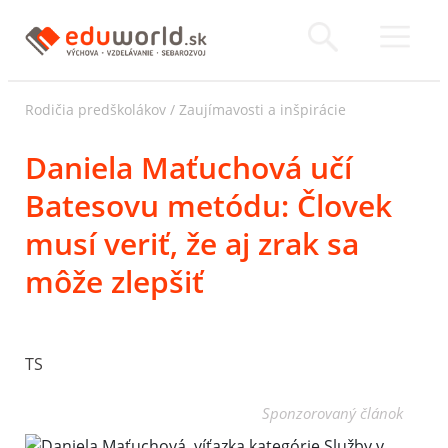
Rodičia predškolákov
/
Zaujímavosti a inšpirácie
Daniela Maťuchová učí
Batesovu metódu: Človek
musí veriť, že aj zrak sa
môže zlepšiť
TS
Sponzorovaný článok