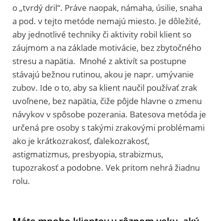
o „tvrdý dril“. Práve naopak, námaha, úsilie, snaha
a pod. v tejto metóde nemajú miesto. Je dôležité,
aby jednotlivé techniky či aktivity robil klient so
záujmom a na základe motivácie, bez zbytočného
stresu a napätia. Mnohé z aktivít sa postupne
stávajú bežnou rutinou, akou je napr. umývanie
zubov. Ide o to, aby sa klient naučil používať zrak
uvoľnene, bez napätia, čiže pôjde hlavne o zmenu
návykov v spôsobe pozerania. Batesova metóda je
určená pre osoby s takými zrakovými problémami
ako je krátkozrakosť, ďalekozrakosť,
astigmatizmus, presbyopia, strabizmus,
tupozrakosť a podobne. Vek pritom nehrá žiadnu
rolu.