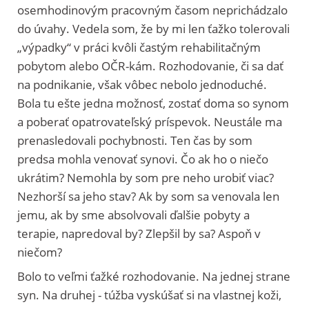
osemhodinovým pracovným časom neprichádzalo
do úvahy. Vedela som, že by mi len ťažko tolerovali
„výpadky“ v práci kvôli častým rehabilitačným
pobytom alebo OČR-kám. Rozhodovanie, či sa dať
na podnikanie, však vôbec nebolo jednoduché.
Bola tu ešte jedna možnosť, zostať doma so synom
a poberať opatrovateľský príspevok. Neustále ma
prenasledovali pochybnosti. Ten čas by som
predsa mohla venovať synovi. Čo ak ho o niečo
ukrátim? Nemohla by som pre neho urobiť viac?
Nezhorší sa jeho stav? Ak by som sa venovala len
jemu, ak by sme absolvovali ďalšie pobyty a
terapie, napredoval by? Zlepšil by sa? Aspoň v
niečom?
Bolo to veľmi ťažké rozhodovanie. Na jednej strane
syn. Na druhej - túžba vyskúšať si na vlastnej koži,