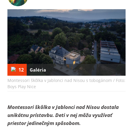
12
Galéria
Montessori škôlka v Jablonci nad Nisou s tobogánom / Foto:
Boys Play Nice
Montessori škôlka v Jablonci nad Nisou dostala
unikátnu prístavbu. Deti v nej môžu využívať
priestor jedinečným spôsobom.