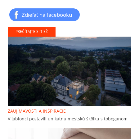
Zdieľať na facebooku
PREČÍTAJTE SI TIEŽ
ZAUJÍMAVOSTI A INŠPIRÁCIE
V Jablonci postavili unikátnu mestskú škôlku s tobogánom