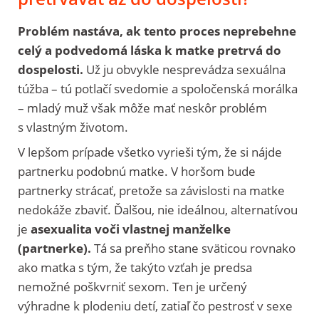
Problém nastáva, ak tento proces neprebehne
celý a podvedomá láska k matke pretrvá do
dospelosti.
Už ju obvykle nesprevádza sexuálna
túžba – tú potlačí svedomie a spoločenská morálka
– mladý muž však môže mať neskôr problém
s vlastným životom.
V lepšom prípade všetko vyrieši tým, že si nájde
partnerku podobnú matke. V horšom bude
partnerky strácať, pretože sa závislosti na matke
nedokáže zbaviť. Ďalšou, nie ideálnou, alternatívou
je
asexualita voči vlastnej manželke
(partnerke).
Tá sa preňho stane sväticou rovnako
ako matka s tým, že takýto vzťah je predsa
nemožné poškvrniť sexom. Ten je určený
výhradne k plodeniu detí, zatiaľ čo pestrosť v sexe