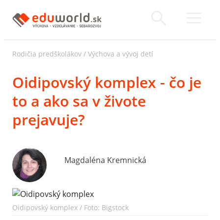
Rodičia predškolákov
/
Výchova a vývoj detí
Oidipovský komplex - čo je
to a ako sa v živote
prejavuje?
Magdaléna Kremnická
Oidipovský komplex / Foto: Bigstock