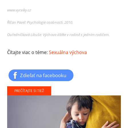
www.vycviky.cz
Říčan Pavel: Psychologie osobnosti. 2010.
Ouředníčková Libuše: Výchova dítěte v rodině s jedním rodičem.
Čítajte viac o téme:
Sexuálna výchova
Zdieľať na facebooku
PREČÍTAJTE SI TIEŽ