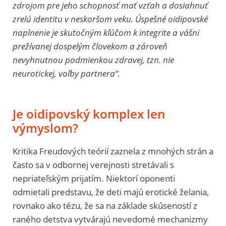
zdrojom pre jeho schopnosť mať vzťah a dosiahnuť
zrelú identitu v neskoršom veku. Úspešné oidipovské
naplnenie je skutočným kľúčom k integrite a vášni
prežívanej dospelým človekom a zároveň
nevyhnutnou podmienkou zdravej, tzn. nie
neurotickej, voľby partnera“.
Je oidipovský komplex len
výmyslom?
Kritika Freudových teórií zaznela z mnohých strán a
často sa v odbornej verejnosti stretávali s
nepriateľským prijatím. Niektorí oponenti
odmietali predstavu, že deti majú erotické želania,
rovnako ako tézu, že sa na základe skúseností z
raného detstva vytvárajú nevedomé mechanizmy