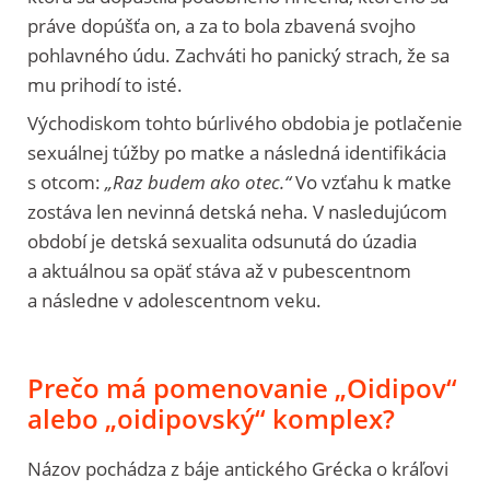
práve dopúšťa on, a za to bola zbavená svojho
pohlavného údu. Zachváti ho panický strach, že sa
mu prihodí to isté.
Východiskom tohto búrlivého obdobia je potlačenie
sexuálnej túžby po matke a následná identifikácia
s otcom:
„Raz budem ako otec.“
Vo vzťahu k matke
zostáva len nevinná detská neha. V nasledujúcom
období je detská sexualita odsunutá do úzadia
a aktuálnou sa opäť stáva až v pubescentnom
a následne v adolescentnom veku.
Prečo má pomenovanie „Oidipov“
alebo „oidipovský“ komplex?
Názov pochádza z báje antického Grécka o kráľovi