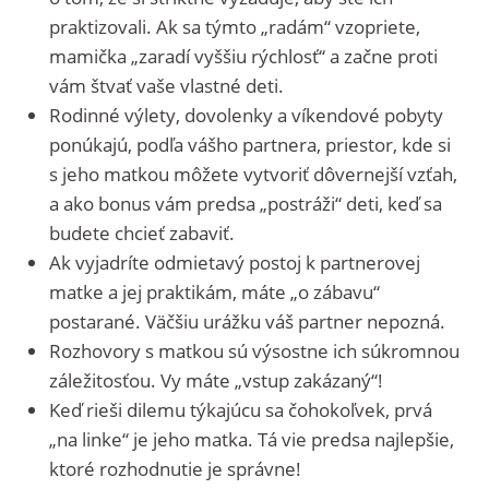
praktizovali. Ak sa týmto „radám“ vzopriete,
mamička „zaradí vyššiu rýchlosť“ a začne proti
vám štvať vaše vlastné deti.
Rodinné výlety, dovolenky a víkendové pobyty
ponúkajú, podľa vášho partnera, priestor, kde si
s jeho matkou môžete vytvoriť dôvernejší vzťah,
a ako bonus vám predsa „postráži“ deti, keď sa
budete chcieť zabaviť.
Ak vyjadríte odmietavý postoj k partnerovej
matke a jej praktikám, máte „o zábavu“
postarané. Väčšiu urážku váš partner nepozná.
Rozhovory s matkou sú výsostne ich súkromnou
záležitosťou. Vy máte „vstup zakázaný“!
Keď rieši dilemu týkajúcu sa čohokoľvek, prvá
„na linke“ je jeho matka. Tá vie predsa najlepšie,
ktoré rozhodnutie je správne!