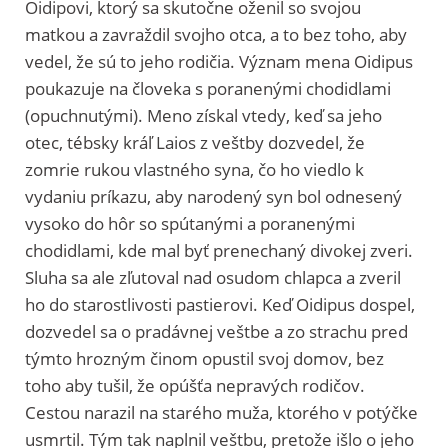
Oidipovi, ktorý sa skutočne oženil so svojou
matkou a zavraždil svojho otca, a to bez toho, aby
vedel, že sú to jeho rodičia. Význam mena Oidipus
poukazuje na človeka s poranenými chodidlami
(opuchnutými). Meno získal vtedy, keď sa jeho
otec, tébsky kráľ Laios z veštby dozvedel, že
zomrie rukou vlastného syna, čo ho viedlo k
vydaniu príkazu, aby narodený syn bol odnesený
vysoko do hôr so spútanými a poranenými
chodidlami, kde mal byť prenechaný divokej zveri.
Sluha sa ale zľutoval nad osudom chlapca a zveril
ho do starostlivosti pastierovi. Keď Oidipus dospel,
dozvedel sa o pradávnej veštbe a zo strachu pred
týmto hrozným činom opustil svoj domov, bez
toho aby tušil, že opúšťa nepravých rodičov.
Cestou narazil na starého muža, ktorého v potýčke
usmrtil. Tým tak naplnil veštbu, pretože išlo o jeho