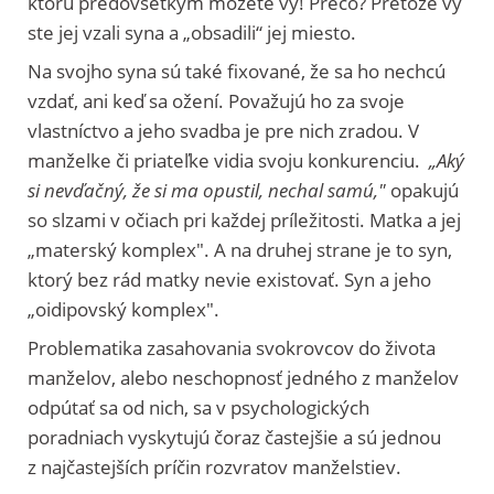
ktorú predovšetkým môžete vy! Prečo? Pretože vy
ste jej vzali syna a „obsadili“ jej miesto.
Na svojho syna sú také fixované, že sa ho nechcú
vzdať, ani keď sa ožení. Považujú ho za svoje
vlastníctvo a jeho svadba je pre nich zradou. V
manželke či priateľke vidia svoju konkurenciu.
„Aký
si nevďačný, že si ma opustil, nechal samú,"
opakujú
so slzami v očiach pri každej príležitosti. Matka a jej
„materský komplex". A na druhej strane je to syn,
ktorý bez rád matky nevie existovať. Syn a jeho
„oidipovský komplex".
Problematika zasahovania svokrovcov do života
manželov, alebo neschopnosť jedného z manželov
odpútať sa od nich, sa v psychologických
poradniach vyskytujú čoraz častejšie a sú jednou
z najčastejších príčin rozvratov manželstiev.