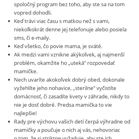
spoločný program bez toho, aby ste sa na tom
vopred dohodli.
Keď trávi viac času s matkou než s vami,
niekoľkokrát denne jej telefonuje alebo posiela
sms, či e-maily.
Keď všetko, čo povie mama, je sväté.
Ak medzi vami vznikne akýkoľvek, aj najmenší
problém, okamžite ho „uteká“ rozpovedať
mamičke.
Nech uvaríte akokoľvek dobrý obed, dokonale
vyžehlíte jeho nohavice, „sterilne“ vyčistíte
domácnosť, či zasadíte kvety v záhrade, nikdy to
nie je dosť dobré. Predsa mamička to vie
najlepšie!
Rady pre výchovu vašich detí čerpá výhradne od
mamičky a poučuje o nich aj vás, nehovoriac
o tom, že si striktne vyžaduje, aby ste ich