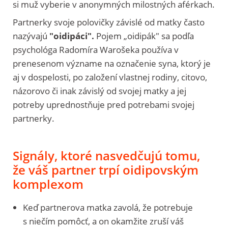
si muž vyberie v anonymných milostných aférkach.
Partnerky svoje polovičky závislé od matky často
nazývajú
"oidipáci".
Pojem „oidipák" sa podľa
psychológa Radomíra Warošeka používa v
prenesenom význame na označenie syna, ktorý je
aj v dospelosti, po založení vlastnej rodiny, citovo,
názorovo či inak závislý od svojej matky a jej
potreby uprednostňuje pred potrebami svojej
partnerky.
Signály, ktoré nasvedčujú tomu,
že váš partner trpí oidipovským
komplexom
Keď partnerova matka zavolá, že potrebuje
s niečím pomôcť, a on okamžite zruší váš