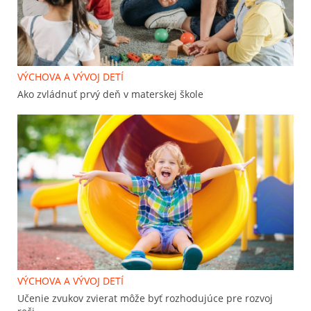
VÝCHOVA A VÝVOJ DETÍ
Ako zvládnuť prvý deň v materskej škole
VÝCHOVA A VÝVOJ DETÍ
Učenie zvukov zvierat môže byť rozhodujúce pre rozvoj