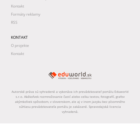
Kontakt
Formáty reklamy
RSS
KONTAKT
O projekte
Kontakt
Autorské práva sú vyhradené a vykonáva ich prevádzkovateľ portálu Eduworld
s.r.o. Akékoľvek rozmnožovanie častí alebo celku textov, fotografií, grafov
akýmkoľvek spôsobom, v slovenskom, ale aj v inom jazyku bez písomného
súhlasu prevádzkovateľa portálu je zakázané. Spravodajská licencia
vyhradená.