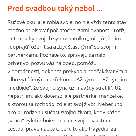
Pred svadbou taký nebol ...
Ružové okuliare robia svoje, no nie vždy tento stav
možno pripisovať počiatočnej zamilovanosti. Totiž,
tieto matky svojich synov natoľko „milujú“, že im
„doprajú“ oženiť sa a „byť šťastnými“ so svojimi
partnerkami. Poznáte to, správajú sa milo,
prívetivo, pozvú vás na obed, pomôžu
v domácnosti, dokonca prekvapia neočakávaným a
dlho vytúženým darčekom... Až kým .... Až kým im
„nedôjde“, že svojho syna už „navždy stratili“. Už
nepatrí im, ako doteraz, ale partnerke, manželke,
s ktorou sa rozhodol zdieľať svoj život. Neberú to
ako prirodzenú súčasť svojho života, kedy každé
„vtáča“ vyletí z hniezda a ide svojou vlastnou
cestou, práve naopak, berú to ako tragédiu, za