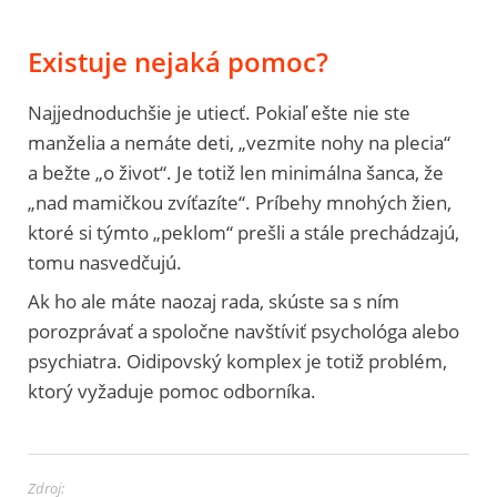
Existuje nejaká pomoc?
Najjednoduchšie je utiecť. Pokiaľ ešte nie ste
manželia a nemáte deti, „vezmite nohy na plecia“
a bežte „o život“. Je totiž len minimálna šanca, že
„nad mamičkou zvíťazíte“. Príbehy mnohých žien,
ktoré si týmto „peklom“ prešli a stále prechádzajú,
tomu nasvedčujú.
Ak ho ale máte naozaj rada, skúste sa s ním
porozprávať a spoločne navštíviť psychológa alebo
psychiatra. Oidipovský komplex je totiž problém,
ktorý vyžaduje pomoc odborníka.
Zdroj: