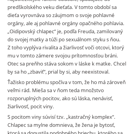
predškolského veku dieťaťa. V tomto období sa
dieťa vyrovnáva so záujmom o svoje pohlavné
orgány, ale aj pohlavné orgány opačného pohlavia.
„Oidipovský chlapec“ je, podľa Freuda, zamilovaný
do svojej matky a túži po sexuálnom styku s ňou.
Z toho vyplýva rivalita a žiarlivosť voči otcovi, ktorý
mu v tomto zámere svojou prítomnosťou bráni.
Otec sa preňho stáva sokom v láske k matke. Chcel
by sa ho „zbaviť“, prial by si, aby neexistoval.
Ťažisko problému spočíva v tom, že ho má zároveň
veľmi rád. Mieša sa v ňom teda množstvo
rozporuplných pocitov, ako sú láska, nenávisť,
žiarlivosť, pocit viny.
S pocitom viny súvisí tzv. „kastračný komplex“.
Chlapec sa mylne domnieva, že žena je bytosť,
ktorá sa dopustila podobného hriechu, ktorého sa