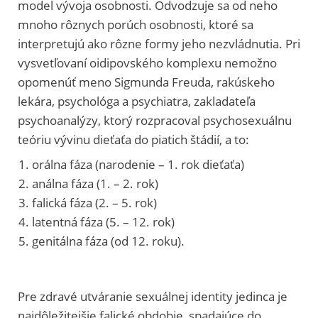
model vývoja osobnosti. Odvodzuje sa od neho
mnoho rôznych porúch osobnosti, ktoré sa
interpretujú ako rôzne formy jeho nezvládnutia. Pri
vysvetľovaní oidipovského komplexu nemožno
opomenúť meno Sigmunda Freuda, rakúskeho
lekára, psychológa a psychiatra, zakladateľa
psychoanalýzy, ktorý rozpracoval psychosexuálnu
teóriu vývinu dieťaťa do piatich štádií, a to:
orálna fáza (narodenie – 1. rok dieťaťa)
análna fáza (1. – 2. rok)
falická fáza (2. – 5. rok)
latentná fáza (5. – 12. rok)
genitálna fáza (od 12. roku).
Pre zdravé utváranie sexuálnej identity jedinca je
najdôležitejšie falické obdobie, spadajúce do