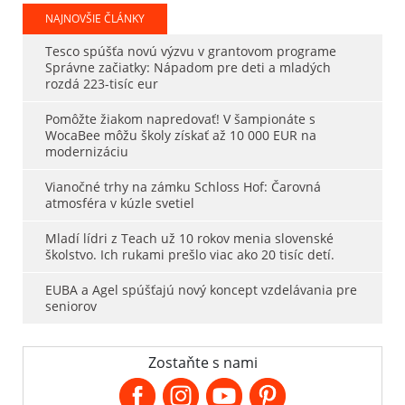
NAJNOVŠIE ČLÁNKY
Tesco spúšťa novú výzvu v grantovom programe
Správne začiatky: Nápadom pre deti a mladých
rozdá 223-tisíc eur
Pomôžte žiakom napredovať! V šampionáte s
WocaBee môžu školy získať až 10 000 EUR na
modernizáciu
Vianočné trhy na zámku Schloss Hof: Čarovná
atmosféra v kúzle svetiel
Mladí lídri z Teach už 10 rokov menia slovenské
školstvo. Ich rukami prešlo viac ako 20 tisíc detí.
EUBA a Agel spúšťajú nový koncept vzdelávania pre
seniorov
Zostaňte s nami