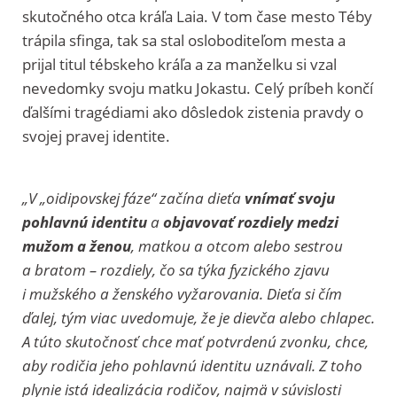
skutočného otca kráľa Laia. V tom čase mesto Téby
trápila sfinga, tak sa stal osloboditeľom mesta a
prijal titul tébskeho kráľa a za manželku si vzal
nevedomky svoju matku Jokastu. Celý príbeh končí
ďalšími tragédiami ako dôsledok zistenia pravdy o
svojej pravej identite.
„V „oidipovskej fáze“ začína dieťa
vnímať svoju
pohlavnú identitu
a
objavovať rozdiely medzi
mužom a ženou
, matkou a otcom alebo sestrou
a bratom – rozdiely, čo sa týka fyzického zjavu
i mužského a ženského vyžarovania. Dieťa si čím
ďalej, tým viac uvedomuje, že je dievča alebo chlapec.
A túto skutočnosť chce mať potvrdenú zvonku, chce,
aby rodičia jeho pohlavnú identitu uznávali. Z toho
plynie istá idealizácia rodičov, najmä v súvislosti