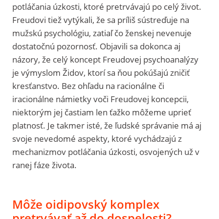
potláčania úzkosti, ktoré pretrvávajú po celý život.
Freudovi tiež vytýkali, že sa príliš sústreďuje na
mužskú psychológiu, zatiaľ čo ženskej nevenuje
dostatočnú pozornosť. Objavili sa dokonca aj
názory, že celý koncept Freudovej psychoanalýzy
je výmyslom Židov, ktorí sa ňou pokúšajú zničiť
kresťanstvo. Bez ohľadu na racionálne či
iracionálne námietky voči Freudovej koncepcii,
niektorým jej častiam len ťažko môžeme uprieť
platnosť. Je takmer isté, že ľudské správanie má aj
svoje nevedomé aspekty, ktoré vychádzajú z
mechanizmov potláčania úzkosti, osvojených už v
ranej fáze života.
Môže oidipovský komplex
pretrvávať až do dospelosti?