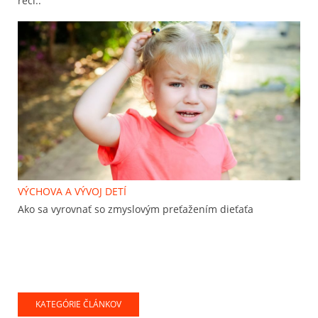
reči..
VÝCHOVA A VÝVOJ DETÍ
Ako sa vyrovnať so zmyslovým preťažením dieťaťa
KATEGÓRIE ČLÁNKOV