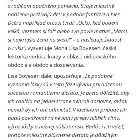
s rodičom opačného pohlavia. Svoje milostné
nadšenie prežívajú deti v podobe fantázie a hier.
Dcéra napríklad otcovi tvrdí: „Ocko, keď budem
veľká, vezmem si ťa!“ alebo syn povie matke: „Mami,
si najkrajšia žena na svete!“ – a nasleduje žiadosť
o ruku“,
vysvetľuje Mona Lisa Boyesen, česká
lektorka vedúca kurzy v oblasti oidipovského
obdobia a obdobia dospievania.
Lisa Boyesen ďalej upozorňuje
„že podobné
vyznania lásky sú v tejto fáze vývinu prirodzenou
súčasťou romantizmu dieťaťa. Je preto dôležité, aby
ich rodičia na jednej strane nebrali doslovne, avšak
nemali by ich ani odmietať. V ideálnom prípade ich
budú považovať za nevinný prejav hlbších citov,
výraz lásky a nežnej náklonnosti. Budú si ich vážiť,
pretože milostné blúznenie dieťaťa je dôležitým