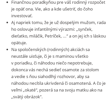
Finančnou poradkyňou pre váš rodinný rozpočet
je opäť ona. Vie, ako a kde ušetriť, do čoho
investovať.
Aj napriek tomu, že je už dospelým mužom, rada
ho oslovuje infantilnými výrazmi: „synček,
dieťatko, miláčik, Petríček, ...“ a on jej ich s láskou
opätuje.
Na spoločenských (rodinných) akciách sa
neustále uisťuje, či je s maminou všetko
v poriadku, či náhodou niečo nepotrebuje,
dokonca vás nechá sedieť osamote za stolom
a vedie s ňou siahodlhý rozhovor, aby sa
náhodou necítila ukrivdená či osamotená. A čo je
veľmi „okaté“, pozerá sa na svoju matku ako na
„svätý obrázok“.