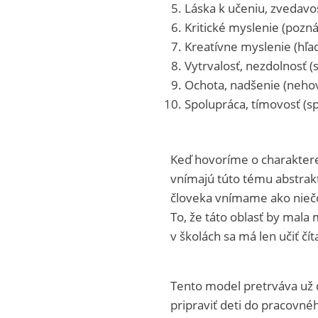
Láska k učeniu, zvedavos
Kritické myslenie (pozná
Kreatívne myslenie (hľad
Vytrvalosť, nezdolnosť (
Ochota, nadšenie (nehov
Spolupráca, tímovosť (s
Keď hovoríme o charaktere
vnímajú túto tému abstraktn
človeka vnímame ako niečo,
To, že táto oblasť by mala
v školách sa má len učiť čí
Tento model pretrváva už 
pripraviť deti do pracovné