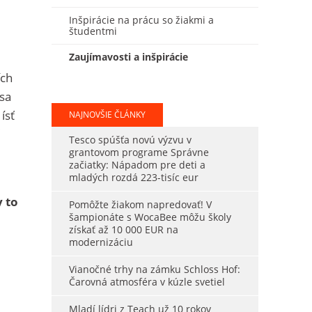
Inšpirácie na prácu so žiakmi a
študentmi
Zaujímavosti a inšpirácie
ích
 sa
ísť
NAJNOVŠIE ČLÁNKY
Tesco spúšťa novú výzvu v
grantovom programe Správne
začiatky: Nápadom pre deti a
mladých rozdá 223-tisíc eur
y to
Pomôžte žiakom napredovať! V
šampionáte s WocaBee môžu školy
získať až 10 000 EUR na
modernizáciu
Vianočné trhy na zámku Schloss Hof:
Čarovná atmosféra v kúzle svetiel
Mladí lídri z Teach už 10 rokov