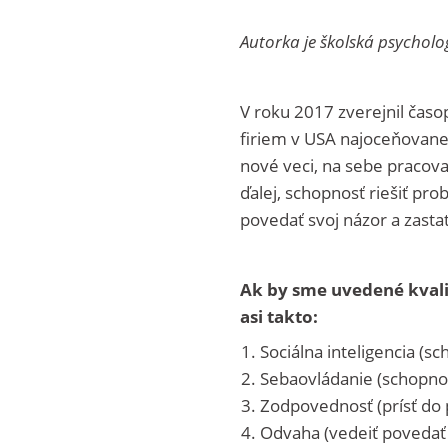
Autorka je školská psycholo
V roku 2017 zverejnil časo
firiem v USA najoceňovanej
nové veci, na sebe pracovať
ďalej, schopnosť riešiť pro
povedať svoj názor a zastať
Ak by sme uvedené kvalit
asi takto:
Sociálna inteligencia (s
Sebaovládanie (schopno
Zodpovednosť (prísť do p
Odvaha (vedeiť povedať s