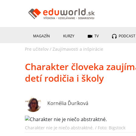
MAGAZÍN
KURZY
TV
PODCAST
Pre učiteľov
/
Zaujímavosti a inšpirácie
Charakter človeka zaujíma
detí rodičia i školy
Kornélia Ďuríková
Charakter nie je niečo abstraktné. / Foto: Bigstock