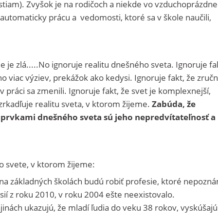
stiam). Zvyšok je na rodičoch a niekde vo vzduchoprázdne
i automaticky prácu a vedomosti, ktoré sa v škole naučili,
e je zlá.....No ignoruje realitu dnešného sveta. Ignoruje fa
viac výziev, prekážok ako kedysi. Ignoruje fakt, že zručn
práci sa zmenili. Ignoruje fakt, že svet je komplexnejší,
zrkadľuje realitu sveta, v ktorom žijeme.
Zabúda, že
i prvkami dnešného sveta sú jeho nepredvítateľnosť a
o svete, v ktorom žijeme:
 na základných školách budú robiť profesie, ktoré nepozn
sií z roku 2010, v roku 2004 ešte neexistovalo.
jinách ukazujú, že mladí ľudia do veku 38 rokov, vyskúšajú