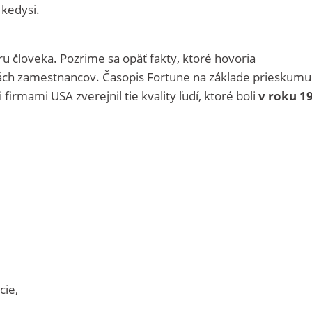
 kedysi.
ru človeka. Pozrime sa opäť fakty, ktoré hovoria
tách zamestnancov. Časopis Fortune na základe prieskumu
irmami USA zverejnil tie kvality ľudí, ktoré boli
v roku 1
cie,