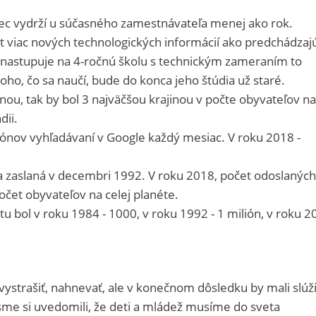
ec vydrží u súčasného zamestnávateľa menej ako rok.
viac nových technologických informácií ako predchádzajú
ý nastupuje na 4-ročnú školu s technickým zameraním to
oho, čo sa naučí, bude do konca jeho štúdia už staré.
nou, tak by bol 3 najväčšou krajinou v počte obyvateľov na
dii.
liónov vyhľadávaní v Google každý mesiac. V roku 2018 -
 zaslaná v decembri 1992. V roku 2018, počet odoslanýc
očet obyvateľov na celej planéte.
tu bol v roku 1984 - 1000, v roku 1992 - 1 milión, v roku 2
 vystrašiť, nahnevať, ale v konečnom dôsledku by mali slúži
sme si uvedomili, že deti a mládež musíme do sveta