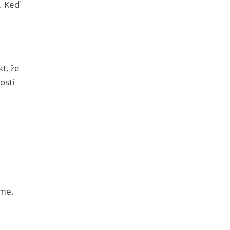
. Keď
kt, že
osti
áme.