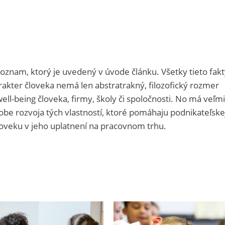
zoznam, ktorý je uvedený v úvode článku. Všetky tieto fakt
rakter človeka nemá len abstratrakný, filozofický rozmer
ell-being človeka, firmy, školy či spoločnosti. No má veľmi
be rozvoja tých vlastností, ktoré pomáhaju podnikateľske
oveku v jeho uplatnení na pracovnom trhu.