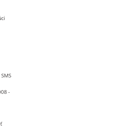
ci
h SMS
008 -
ť