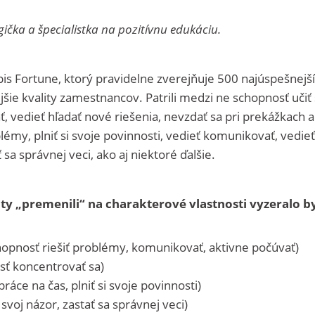
gička a špecialistka na pozitívnu edukáciu.
pis Fortune, ktorý pravidelne zverejňuje 500 najúspešnejš
šie kvality zamestnancov. Patrili medzi ne schopnosť učiť
, vedieť hľadať nové riešenia, nevzdať sa pri prekážkach a 
blémy, plniť si svoje povinnosti, vedieť komunikovať, vedieť
 sa správnej veci, ako aj niektoré ďalšie.
y „premenili“ na charakterové vlastnosti vyzeralo b
chopnosť riešiť problémy, komunikovať, aktivne počúvať)
sť koncentrovať sa)
ráce na čas, plniť si svoje povinnosti)
voj názor, zastať sa správnej veci)