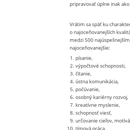
pripravovať úplne inak ako
Vrátim sa späť ku charakte
o najoceňovanejších kvali
medzi 500 najúspešnejšími f
najoceňovanejšie:
písanie,
výpočtové schopnosti,
čítanie,
ústna komunikácia,
počúvanie,
osobný kariérny rozvoj,
kreatívne myslenie,
schopnosť viesť,
určovanie cieľov, motívá
tímová práca,