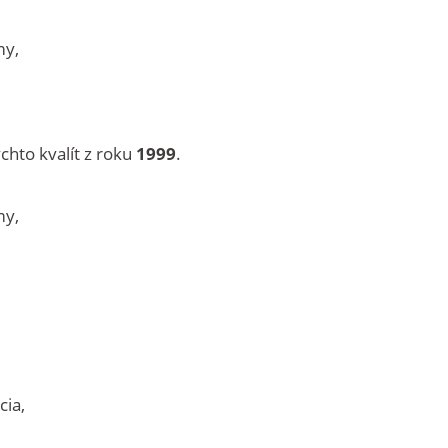
my,
chto kvalít z roku
1999
.
my,
cia,