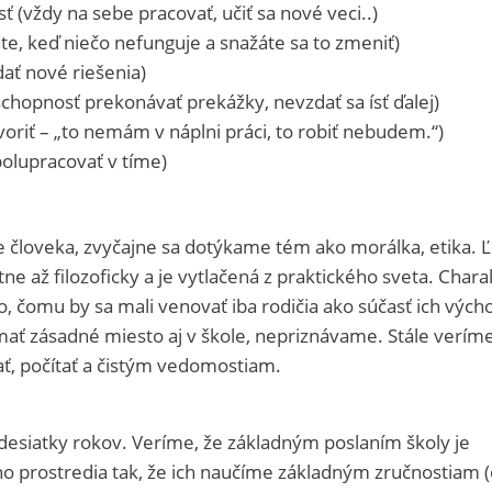
ť (vždy na sebe pracovať, učiť sa nové veci..)
te, keď niečo nefunguje a snažáte sa to zmeniť)
ať nové riešenia)
schopnosť prekonávať prekážky, nevzdať sa ísť ďalej)
oriť – „to nemám v náplni práci, to robiť nebudem.“)
polupracovať v tíme)
 človeka, zvyčajne sa dotýkame tém ako morálka, etika. Ľ
e až filozoficky a je vytlačená z praktického sveta. Chara
 čomu by sa mali venovať iba rodičia ako súčasť ich vých
 mať zásadné miesto aj v škole, nepriznávame. Stále veríme
tať, počítať a čistým vedomostiam.
desiatky rokov. Veríme, že základným poslaním školy je
ho prostredia tak, že ich naučíme základným zručnostiam (č