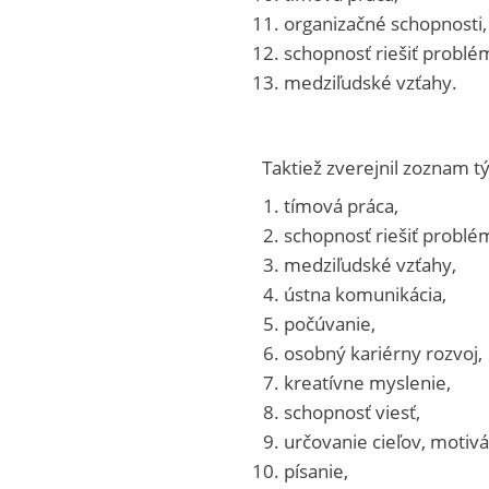
organizačné schopnosti,
schopnosť riešiť problé
medziľudské vzťahy.
Taktiež zverejnil zoznam tý
tímová práca,
schopnosť riešiť problé
medziľudské vzťahy,
ústna komunikácia,
počúvanie,
osobný kariérny rozvoj,
kreatívne myslenie,
schopnosť viesť,
určovanie cieľov, motivá
písanie,