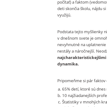
počítať) a faktom (vedomo
deti skončia školu, nájdu s
využijú.
Podstata tejto myšlienky ni
v dnešnom svete je omnoho 
nevyhnutné na uplatnenie v 
nestály a náročnejší. Neod
najcharakteristickejšim
dynamika.
Pripomeňme si pár faktov 
65% detí, ktoré sú dnes
10 najžiadanejších profe
Štatistiky v mnohých kra