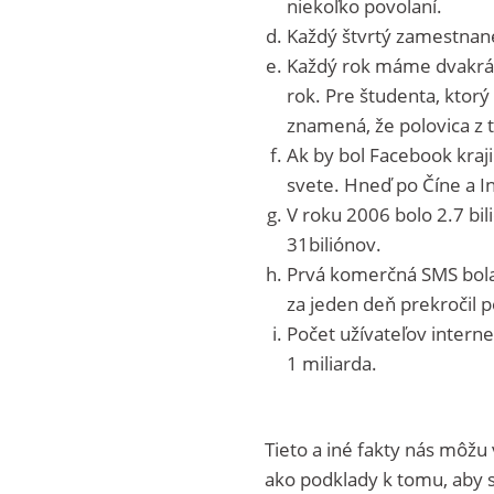
niekoľko povolaní.
Každý štvrtý zamestnan
Každý rok máme dvakrát 
rok. Pre študenta, ktor
znamená, že polovica z t
Ak by bol Facebook kraji
svete. Hneď po Číne a In
V roku 2006 bolo 2.7 bi
31biliónov.
Prvá komerčná SMS bola
za jeden deň prekročil p
Počet užívateľov interne
1 miliarda.
Tieto a iné fakty nás môžu
ako podklady k tomu, aby 