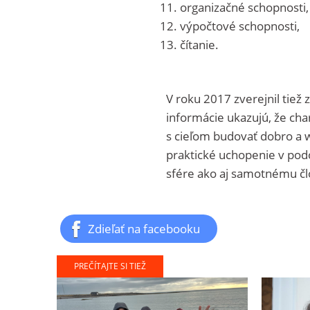
organizačné schopnosti,
výpočtové schopnosti,
čítanie.
V roku 2017 zverejnil tiež 
informácie ukazujú, že cha
s cieľom budovať dobro a w
praktické uchopenie v podo
sfére ako aj samotnému čl
Zdieľať na facebooku
PREČÍTAJTE SI TIEŽ