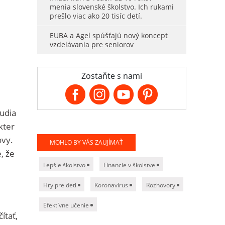
menia slovenské školstvo. Ich rukami
prešlo viac ako 20 tisíc detí.
EUBA a Agel spúšťajú nový koncept
vzdelávania pre seniorov
Zostaňte s nami
udia
kter
ovy.
MOHLO BY VÁS ZAUJÍMAŤ
, že
Lepšie školstvo
Financie v školstve
Hry pre deti
Koronavírus
Rozhovory
Efektívne učenie
ítať,