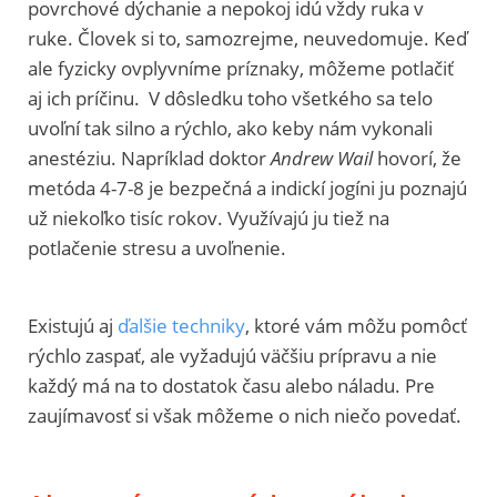
povrchové dýchanie a nepokoj idú vždy ruka v
ruke. Človek si to, samozrejme, neuvedomuje. Keď
ale fyzicky ovplyvníme príznaky, môžeme potlačiť
aj ich príčinu. V dôsledku toho všetkého sa telo
uvoľní tak silno a rýchlo, ako keby nám vykonali
anestéziu. Napríklad doktor
Andrew Wail
hovorí, že
metóda 4-7-8 je bezpečná a indickí jogíni ju poznajú
už niekoľko tisíc rokov. Využívajú ju tiež na
potlačenie stresu a uvoľnenie.
Existujú aj
ďalšie techniky
, ktoré vám môžu pomôcť
rýchlo zaspať, ale vyžadujú väčšiu prípravu a nie
každý má na to dostatok času alebo náladu. Pre
zaujímavosť si však môžeme o nich niečo povedať.