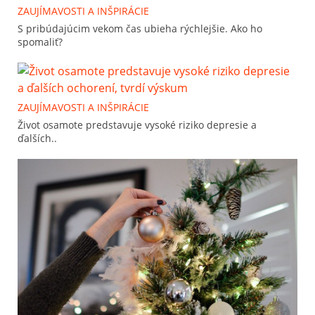
ZAUJÍMAVOSTI A INŠPIRÁCIE
S pribúdajúcim vekom čas ubieha rýchlejšie. Ako ho
spomaliť?
ZAUJÍMAVOSTI A INŠPIRÁCIE
Život osamote predstavuje vysoké riziko depresie a
ďalších..