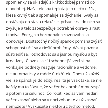
spomienky sa ukladajú z krátkodobej pamäti do
dlhodobej. Naša telesná teplota je o niečo nižšia,
klesá krvný tlak a spomaľuje sa dýchanie. Svaly sa
dostávajú do stavu relaxácie, prísun krvi do nich sa
zvyšuje a telo zabezpečuje potrebné opravy a rast
tkaniva. Energia a hormonálna rovnováha sa
obnovuje. Dostatočný nočný spánok pomáha zvýšiť
schopnosť učiť sa a riešiť problémy, dávať pozor a
sústrediť sa, rozhodovať sa s jasnou mysľou a byť
kreatívny. Človek sa cíti schopnejší, verí si, na
vonkajšie podnety reaguje racionálne a vedome,
nie automaticky v móde útok/útek. Dnes už každý
vie, že spánok je dôležitý, realita je však taká, že nie
každý má to šťastie, že večer bez problémov zaspí
a potom spí celú noc. Čo robiť, keď sa vám nedarí
večer zaspať alebo sa v noci zobudíte a už zaspať
nemôžete? Vyskúšajte niektorú z týchto metód.