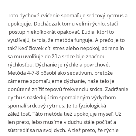
Toto dychové cvičenie spomaľuje srdcový rytmus a
upokojuje. Dochádza k tomu veľmi rýchlo, stačí
postup niekoľkokrát opakovať. Ľudia, ktorí to
využívajú, tvrdia, že metóda funguje. A prečo je to
tak? Keď človek cíti stres alebo nepokoj, adrenalín
sa mu uvoľňuje do žíl a srdce bije značnou
rýchlosťou. Dýchanie je rýchle a povrchové.
Metóda 4-7-8 pôsobí ako sedatívum, pretože
zámerne spomaľujeme dýchanie, naše telo je
donútené znížiť tepovú frekvenciu srdca. Zadržanie
dychu s nasledujúcim spomaleným výdychom
spomalí srdcový rytmus. Je to fyziologická
záležitosť. Táto metóda tiež upokojuje myseľ. Už
len preto, lebo musíme v duchu stále počítať a
sústrediť sa na svoj dych. A tiež preto, že rýchle