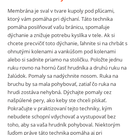
Membrána je sval v tvare kupoly pod pľúcami,
ktorý vám pomáha pri dýchaní. Táto technika
pomáha posilňovať vašu bránicu, spomaľuje
dýchanie a znižuje potrebu kyslíka v tele. Ak si
chcete precvičiť toto dýchanie, ľahnite si na chrbát s
ohnutými kolenami a vankúšom pod kolenami
alebo si sadnite priamo na stoličku. Položte jednu
ruku rovno na hornú časť hrudníka a druhú ruku na
žalúdok. Pomaly sa nadýchnite nosom. Ruka na
bruchu by sa mala pohybovať, zatiaľ čo ruka na
hrudi zostáva nehybná. Dýchajte pomaly cez
našpúlené pery, ako keby ste chceli pískať.
Pokračujte v praktizovaní tejto techniky, kým
nebudete schopní vdychovať a vystupovať bez
toho, aby sa vaša hrudník pohyboval. Niektorým
ľuďom práve táto technika pomáha aj pri