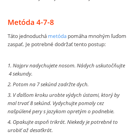
Metóda 4-7-8
Táto jednoduchá
metóda
pomáha mnohým ľuďom
zaspať. Je potrebné dodržať tento postup:
1. Najprv nadychujete nosom. Nádych uskutočňujte
4 sekundy.
2. Potom na 7 sekúnd zadržte dych.
3. V ďalšom kroku urobte výdych ústami, ktorý by
mal trvať 8 sekúnd.
Vydychujte pomaly cez
našpúlené pery s jazykom opretým o podnebie.
4. Opakujte aspoň trikrát. Niekedy je potrebné to
urobiť až desaťkrát.