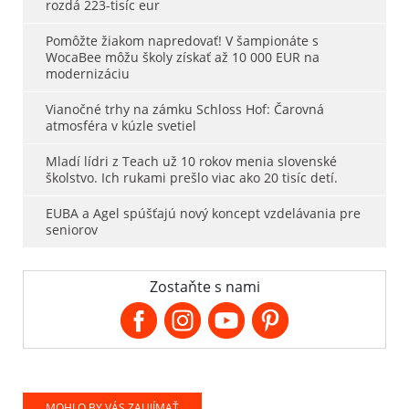
rozdá 223-tisíc eur
Pomôžte žiakom napredovať! V šampionáte s
WocaBee môžu školy získať až 10 000 EUR na
modernizáciu
Vianočné trhy na zámku Schloss Hof: Čarovná
atmosféra v kúzle svetiel
Mladí lídri z Teach už 10 rokov menia slovenské
školstvo. Ich rukami prešlo viac ako 20 tisíc detí.
EUBA a Agel spúšťajú nový koncept vzdelávania pre
seniorov
Zostaňte s nami
MOHLO BY VÁS ZAUJÍMAŤ