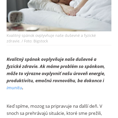
Kvalitný spánok ovplyvňuje naše duševné a fyzické
zdravie. / Foto: Bigstock
Kvalitný spánok ovplyvňuje naše duševné a
fyzické zdravie. Ak máme problém so spánkom,
môže to výrazne ovplyvniť našu úroveň energie,
produktivitu, emočnú rovnováhu, ba dokonca i
imunitu
.
Keď spíme, mozog sa pripravuje na ďalší deň. V
snoch sa prehrávajú situácie, ktoré sme prežili,