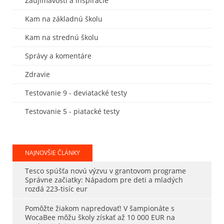
Zaujímavosti a inšpirácie
Kam na základnú školu
Kam na strednú školu
Správy a komentáre
Zdravie
Testovanie 9 - deviatacké testy
Testovanie 5 - piatacké testy
NAJNOVŠIE ČLÁNKY
Tesco spúšťa novú výzvu v grantovom programe
Správne začiatky: Nápadom pre deti a mladých
rozdá 223-tisíc eur
Pomôžte žiakom napredovať! V šampionáte s
WocaBee môžu školy získať až 10 000 EUR na