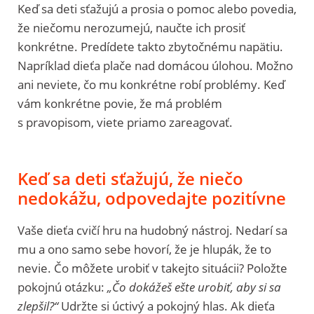
Keď sa deti sťažujú a prosia o pomoc alebo povedia,
že niečomu nerozumejú, naučte ich prosiť
konkrétne. Predídete takto zbytočnému napätiu.
Napríklad dieťa plače nad domácou úlohou. Možno
ani neviete, čo mu konkrétne robí problémy. Keď
vám konkrétne povie, že má problém
s pravopisom, viete priamo zareagovať.
Keď sa deti sťažujú, že niečo
nedokážu, odpovedajte pozitívne
Vaše dieťa cvičí hru na hudobný nástroj. Nedarí sa
mu a ono samo sebe hovorí, že je hlupák, že to
nevie. Čo môžete urobiť v takejto situácii? Položte
pokojnú otázku:
„Čo dokážeš ešte urobiť, aby si sa
zlepšil?“
Udržte si úctivý a pokojný hlas. Ak dieťa