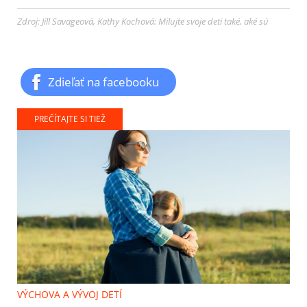
Zdroj: Jill Savageová, Kathy Kochová: Milujte svoje deti také, aké sú
Zdieľať na facebooku
PREČÍTAJTE SI TIEŽ
VÝCHOVA A VÝVOJ DETÍ