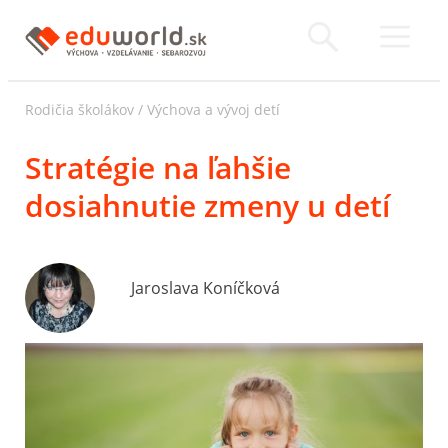
Rodičia školákov
/
Výchova a vývoj detí
Stratégie na ľahšie
dosiahnutie zmeny u detí
Jaroslava Koníčková