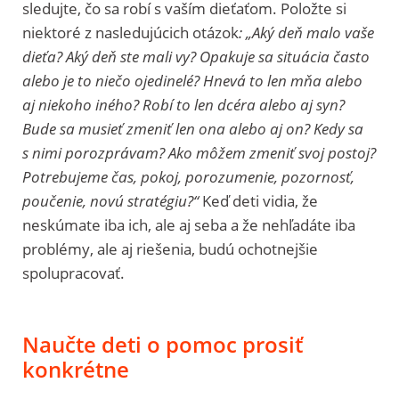
sledujte, čo sa robí s vaším dieťaťom. Položte si
niektoré z nasledujúcich otázok
: „Aký deň malo vaše
dieťa? Aký deň ste mali vy? Opakuje sa situácia často
alebo je to niečo ojedinelé? Hnevá to len mňa alebo
aj niekoho iného? Robí to len dcéra alebo aj syn?
Bude sa musieť zmeniť len ona alebo aj on? Kedy sa
s nimi porozprávam? Ako môžem zmeniť svoj postoj?
Potrebujeme čas, pokoj, porozumenie, pozornosť,
poučenie, novú stratégiu?“
Keď deti vidia, že
neskúmate iba ich, ale aj seba a že nehľadáte iba
problémy, ale aj riešenia, budú ochotnejšie
spolupracovať.
Naučte deti o pomoc prosiť
konkrétne