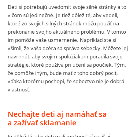
Deti si potrebujú uvedomiť svoje silné stránky a to
v čom sú jedinečné. Je tiež dôležité, aby vedeli,
ktoré zo svojich silných stránok môžu použiť na
prekonanie svojho aktuálneho problému. V tomto
im pomôže vaše usmernenie. Napríklad ste si
všimli, že vaša dcéra sa správa sebecky. Môžete jej
navrhnúť, aby svojim spolužiakom poradila svoje
stratégie, ktoré používa pri učení sa poučiek. Tým,
že pomôže iným, bude mať z toho dobrý pocit,
vďaka ktorému pochopí, že sebectvo nie je dobrá
vlastnosť.
Nechajte deti aj namáhať sa
a zažívať sklamanie
Je dôležité, aby deti mali možnosť zápasiť aj