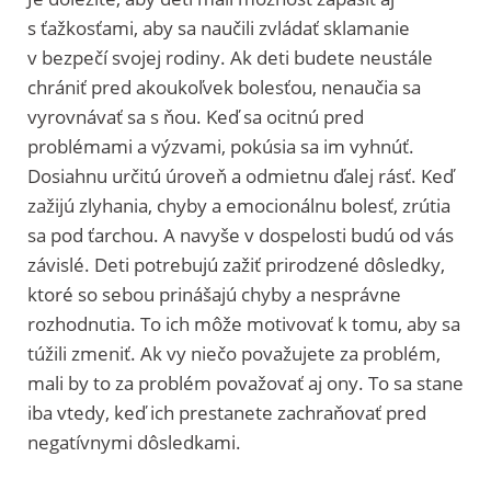
s ťažkosťami, aby sa naučili zvládať sklamanie
v bezpečí svojej rodiny. Ak deti budete neustále
chrániť pred akoukoľvek bolesťou, nenaučia sa
vyrovnávať sa s ňou. Keď sa ocitnú pred
problémami a výzvami, pokúsia sa im vyhnúť.
Dosiahnu určitú úroveň a odmietnu ďalej rásť. Keď
zažijú zlyhania, chyby a emocionálnu bolesť, zrútia
sa pod ťarchou. A navyše v dospelosti budú od vás
závislé. Deti potrebujú zažiť prirodzené dôsledky,
ktoré so sebou prinášajú chyby a nesprávne
rozhodnutia. To ich môže motivovať k tomu, aby sa
túžili zmeniť. Ak vy niečo považujete za problém,
mali by to za problém považovať aj ony. To sa stane
iba vtedy, keď ich prestanete zachraňovať pred
negatívnymi dôsledkami.