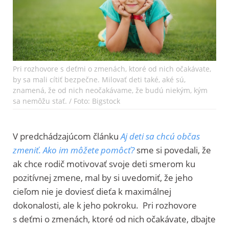
Pri rozhovore s deťmi o zmenách, ktoré od nich očakávate,
by sa mali cítiť bezpečne. Milovať deti také, aké sú,
znamená, že od nich neočakávame, že budú niekým, kým
sa nemôžu stať. / Foto: Bigstock
V predchádzajúcom článku
Aj deti sa chcú občas
zmeniť. Ako im môžete pomôcť?
sme
si
povedali, že
ak chce rodič motivovať svoje deti smerom ku
pozitívnej zmene, mal by si uvedomiť, že jeho
cieľom nie je doviesť dieťa k maximálnej
dokonalosti, ale k jeho pokroku. Pri rozhovore
s deťmi o zmenách, ktoré od nich očakávate, dbajte