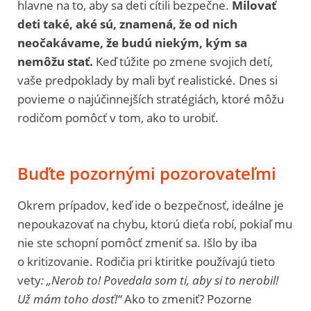
hlavne na to, aby sa deti cítili bezpečne.
Milovať
deti také, aké sú, znamená, že od nich
neočakávame, že budú niekým, kým sa
nemôžu stať.
Keď túžite po zmene svojich detí,
vaše predpoklady by mali byť realistické. Dnes si
povieme o najúčinnejších stratégiách, ktoré môžu
rodičom pomôcť v tom, ako to urobiť.
Buďte pozornými pozorovateľmi
Okrem prípadov, keď ide o bezpečnosť, ideálne je
nepoukazovať na chybu, ktorú dieťa robí, pokiaľ mu
nie ste schopní pomôcť zmeniť sa. Išlo by iba
o kritizovanie. Rodičia pri ktiritke používajú tieto
vety
: „Nerob to! Povedala som ti, aby si to nerobil!
Už mám toho dosť!“
Ako to zmeniť? Pozorne