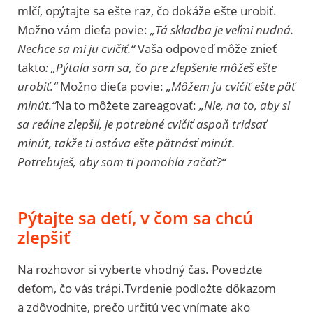
mlčí, opýtajte sa ešte raz, čo dokáže ešte urobiť.
Možno vám dieťa povie:
„Tá skladba je veľmi nudná.
Nechce sa mi ju
cvičiť.“
Vaša odpoveď môže znieť
takto
: „Pýtala som sa, čo pre zlepšenie môžeš ešte
urobiť.“
Možno dieťa povie:
„Môžem ju cvičiť ešte päť
minút.“
Na to môžete zareagovať:
„Nie, na to, aby si
sa reálne zlepšil, je potrebné cvičiť aspoň tridsať
minút, takže ti ostáva ešte pätnásť minút.
Potrebuješ, aby som ti pomohla začať?“
Pýtajte sa detí, v čom sa chcú
zlepšiť
Na rozhovor si vyberte vhodný čas. Povedzte
deťom, čo vás trápi.Tvrdenie podložte dôkazom
a zdôvodnite, prečo určitú vec vnímate ako