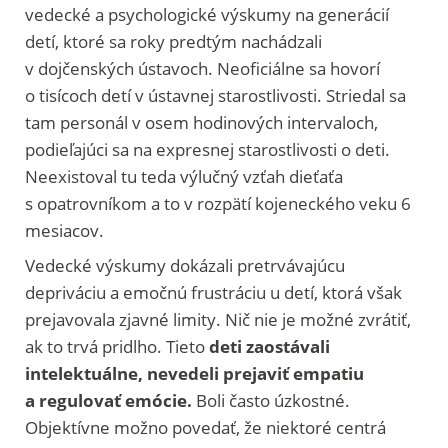
vedecké a psychologické výskumy na generácií
detí, ktoré sa roky predtým nachádzali
v dojčenských ústavoch. Neoficiálne sa hovorí
o tisícoch detí v ústavnej starostlivosti. Striedal sa
tam personál v osem hodinových intervaloch,
podieľajúci sa na expresnej starostlivosti o deti.
Neexistoval tu teda výlučný vzťah dieťaťa
s opatrovníkom a to v rozpätí kojeneckého veku 6
mesiacov.
Vedecké výskumy dokázali pretrvávajúcu
depriváciu a emočnú frustráciu u detí, ktorá však
prejavovala zjavné limity. Nič nie je možné zvrátiť,
ak to trvá pridlho. Tieto
deti zaostávali
intelektuálne, nevedeli prejaviť empatiu
a regulovať emócie.
Boli často úzkostné.
Objektívne možno povedať, že niektoré centrá