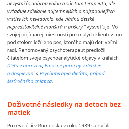
nevystačí s dobrou vôľou a súcitom terapeuta, ale
vyžaduje zdieľanie najtemnejších a najspodnejších
vrstiev ich nevedomia, kde vládnu detské
nepredstaviteľné monštrá a príšery,“
vysvetľuje. Vo
svojej prijímacej miestnosti pre malých klientov mu
pod stolom leží jeho pes, ktorého majú deti veľmi
radi. Renomovaný psychoterapeut predložil
čitateľom svoje psychoanalytické objavy v knihách
Dieťa v ohrození
,
Emočné poruchy v detstve
a dospievaní
a
Psychoterapia dieťaťa, prípad
šesťročného chlapca
.
Doživotné následky na deťoch bez
matiek
Po revolúcii v Rumunsku v roku 1989 sa začali