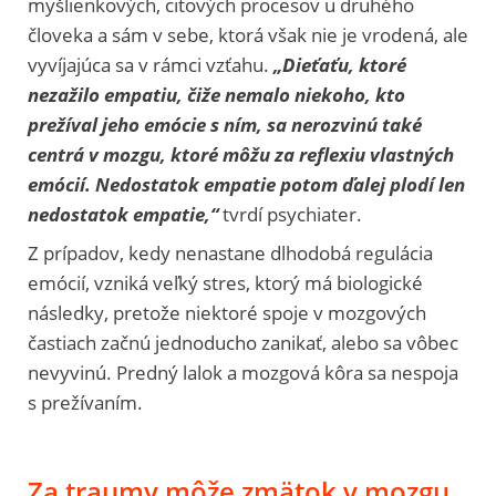
myšlienkových, citových procesov u druhého
človeka a sám v sebe, ktorá však nie je vrodená, ale
vyvíjajúca sa v rámci vzťahu.
„Dieťaťu, ktoré
nezažilo empatiu, čiže nemalo niekoho, kto
prežíval jeho emócie s ním, sa nerozvinú také
centrá v mozgu, ktoré môžu za reflexiu vlastných
emócií. Nedostatok empatie potom ďalej plodí len
nedostatok empatie,“
tvrdí
p
sychiater
.
Z prípadov, kedy nenastane dlhodobá regulácia
emócií, vzniká veľký stres, ktorý má biologické
následky, pretože niektoré spoje v mozgových
častiach začnú jednoducho zanikať, alebo sa vôbec
nevyvinú. Predný lalok a mozgová kôra sa nespoja
s prežívaním.
Za traumy môže zmätok v mozgu