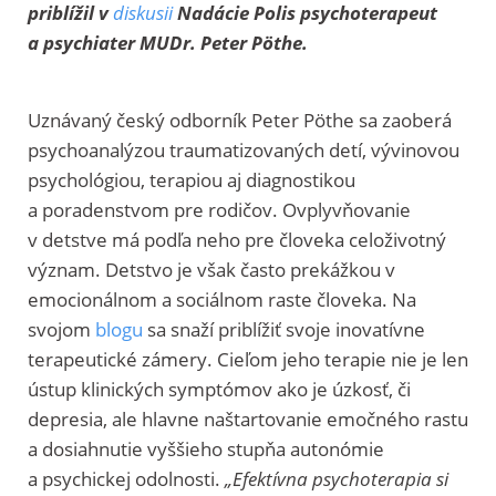
priblížil v
diskusii
Nadácie Polis psychoterapeut
a psychiater MUDr. Peter Pöthe.
Uznávaný český odborník Peter Pöthe sa zaoberá
psychoanalýzou traumatizovaných detí, vývinovou
psychológiou, terapiou aj diagnostikou
a poradenstvom pre rodičov. Ovplyvňovanie
v detstve má podľa neho pre človeka celoživotný
význam. Detstvo je však často prekážkou v
emocionálnom a sociálnom raste človeka. Na
svojom
blogu
sa snaží priblížiť svoje inovatívne
terapeutické zámery. Cieľom jeho terapie nie je len
ústup klinických symptómov ako je úzkosť, či
depresia, ale hlavne naštartovanie emočného rastu
a dosiahnutie vyššieho stupňa autonómie
a psychickej odolnosti.
„Efektívna psychoterapia si