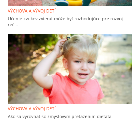
VÝCHOVA A VÝVOJ DETÍ
Učenie zvukov zvierat môže byť rozhodujúce pre rozvoj
reči..
VÝCHOVA A VÝVOJ DETÍ
Ako sa vyrovnať so zmyslovým preťažením dieťaťa