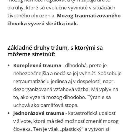
okruhy, ktoré sú evolučne vyvinuté v situáciách
životného ohrozenia.
Mozog traumatizovaného
človeka vyzerá skrátka inak.
Základné druhy tráum, s ktorými sa
môžeme stretnúť:
Komplexná trauma
- dlhodobá, preto je
nebezpečnejšia a nedá sa jej vyhnúť. Spôsobuje
retraumatizáciu jedinca aj v dospelosti, napr.
dezorganizovaná vzťahová väzba. Má vplyv na
to, ako vyzerá mozog dlhodobo. Týranie sa
uchová ako pamäťová stopa.
Jednorázová trauma
- katastrofická udalosť
v živote, ktorá má tiež možnosť zmeniť mozog
človeka. Ten je však „plastický“ a vytvorí si