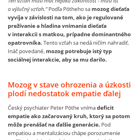
Ten vzťah musí mať nejakú zákonitosť - musí ísť
o výlučný vzťah.“
Podľa Pötheho sa
mozog dieťaťa
vyvíja v závislosti na tom, ako je regulované
prežívanie a hladina vnímania dieťaťa
v interakcii s matkou, prípadne dominantného
opatrovníka.
Tento vzťah sa nedá ničím nahradiť.
Ináč povedané,
mozog potrebuje istý typ
sociálnej interakcie, aby sa mu darilo.
Mozog v stave ohrozenia a úzkosti
plodí nedostatok empatie ďalej
Český p
sychiater
Peter Pöthe vníma
deficit
empatie ako začarovaný kruh, ktorý sa potom
môže prenášať na ďalšie generácie.
Pod
empatiou a mentalizáciou chápe porozumenie