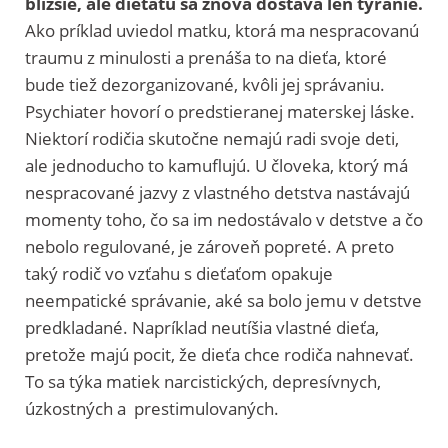
bližšie, ale dieťaťu sa znova dostáva len týranie.
Ako príklad uviedol matku, ktorá ma nespracovanú
traumu z minulosti a prenáša to na dieťa, ktoré
bude tiež dezorganizované, kvôli jej správaniu.
Psychiater hovorí o predstieranej materskej láske.
Niektorí rodičia skutočne nemajú radi svoje deti,
ale jednoducho to kamuflujú. U človeka, ktorý má
nespracované jazvy z vlastného detstva nastávajú
momenty toho, čo sa im nedostávalo v detstve a čo
nebolo regulované, je zároveň popreté. A preto
taký rodič vo vzťahu s dieťaťom opakuje
neempatické správanie, aké sa bolo jemu v detstve
predkladané. Napríklad neutíšia vlastné dieťa,
pretože majú pocit, že dieťa chce rodiča nahnevať.
To sa týka matiek narcistických, depresívnych,
úzkostných a prestimulovaných.