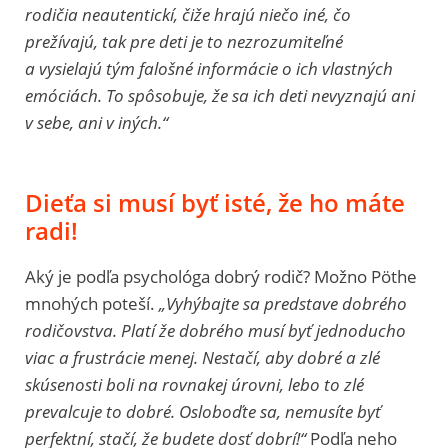
rodičia neautentickí, čiže hrajú niečo iné, čo
prežívajú, tak pre deti je to nezrozumiteľné
a vysielajú tým falošné informácie o ich vlastných
emóciách. To spôsobuje, že sa ich deti nevyznajú ani
v sebe, ani v iných.“
Dieťa si musí byť isté, že ho máte
radi!
Aký je podľa psychológa dobrý rodič? Možno Pöthe
mnohých poteší.
„Vyhýbajte sa predstave dobrého
rodičovstva. Platí že dobrého musí byť jednoducho
viac a frustrácie menej. Nestačí, aby dobré a zlé
skúsenosti boli na rovnakej úrovni, lebo to zlé
prevalcuje to dobré. Osloboďte sa, nemusíte byť
perfektní, stačí, že budete dosť dobrí!“
Podľa neho