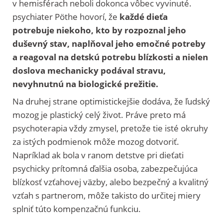
v hemisférach neboli dokonca vôbec vyvinuté.
p
sychiater
Pöthe hovorí, že
každé dieťa
potrebuje niekoho, kto by rozpoznal jeho
duševný stav, naplňoval jeho emočné potreby
a reagoval na detskú potrebu blízkosti a nielen
doslova mechanicky podával stravu,
nevyhnutnú na biologické prežitie.
Na druhej strane optimistickejšie dodáva, že ľudský
mozog je plastický celý život. Práve preto má
psychoterapia vždy zmysel, pretože tie isté okruhy
za istých podmienok môže mozog dotvoriť.
Napríklad ak bola v ranom detstve pri dieťati
psychicky prítomná ďalšia osoba, zabezpečujúca
blízkosť vzťahovej väzby, alebo bezpečný a kvalitný
vzťah s partnerom, môže takisto do určitej miery
splniť túto kompenzačnú funkciu.