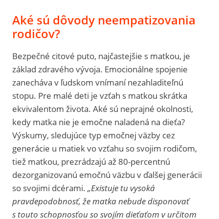
Aké sú dôvody neempatizovania
rodičov?
Bezpečné citové puto, najčastejšie s matkou, je
základ zdravého vývoja. Emocionálne spojenie
zanecháva v ľudskom vnímaní nezahladiteľnú
stopu. Pre malé deti je vzťah s matkou skrátka
ekvivalentom života. Aké sú neprajné okolnosti,
kedy matka nie je emočne naladená na dieťa?
Výskumy, sledujúce typ emočnej väzby cez
generácie u matiek vo vzťahu so svojim rodičom,
tiež matkou, prezrádzajú až 80-percentnú
dezorganizovanú emočnú väzbu v ďalšej generácii
so svojimi dcérami.
„Existuje tu vysoká
pravdepodobnosť, že matka nebude disponovať
s touto schopnosťou so svojím dieťaťom v určitom