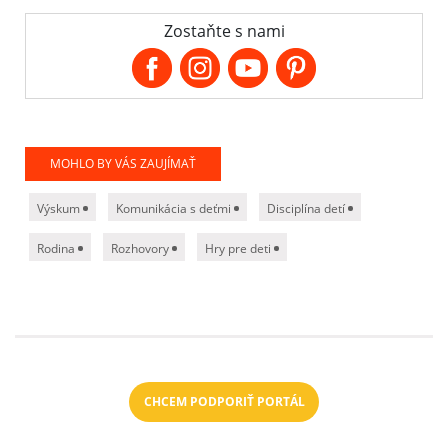
Zostaňte s nami
MOHLO BY VÁS ZAUJÍMAŤ
Výskum
Komunikácia s deťmi
Disciplína detí
Rodina
Rozhovory
Hry pre deti
CHCEM PODPORIŤ PORTÁL