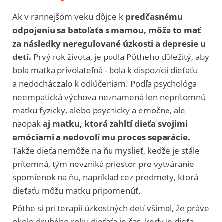
Ak v rannejšom veku dôjde k
predčasnému
odpojeniu sa batoľaťa s mamou, môže to mať
za následky neregulované úzkosti a depresie u
detí.
Prvý rok života, je podľa Pötheho dôležitý, aby
bola matka privolateľná - bola k dispozícii dieťaťu
a nedochádzalo k odlúčeniam. Podľa psychológa
neempatická výchova neznamená len neprítomnú
matku fyzicky, alebo psychicky a emočne, ale
naopak
aj matku, ktorá zahltí dieťa svojimi
emóciami a nedovolí mu proces separácie.
Takže dieťa nemôže na ňu myslieť, keďže je stále
prítomná, tým nevzniká priestor pre vytváranie
spomienok na ňu, napríklad cez predmety, ktorá
dieťaťu môžu matku pripomenúť.
Pöthe si pri terapii úzkostných detí všimol, že práve
okolo druhého roku dieťaťa je čas, kedy je dieťa