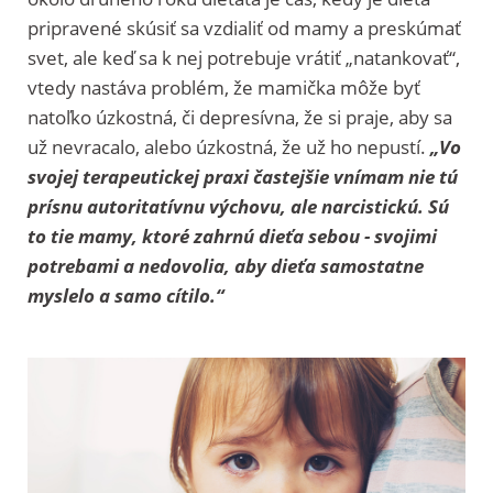
pripravené skúsiť sa vzdialiť od mamy a preskúmať
svet, ale keď sa k nej potrebuje vrátiť „natankovať“,
vtedy nastáva problém, že mamička môže byť
natoľko úzkostná, či depresívna, že si praje, aby sa
už nevracalo, alebo úzkostná, že už ho nepustí.
„Vo
svojej terapeutickej praxi častejšie vnímam nie tú
prísnu autoritatívnu výchovu, ale narcistickú. Sú
to tie mamy, ktoré zahrnú dieťa sebou - svojimi
potrebami a nedovolia, aby dieťa samostatne
myslelo a samo cítilo.“