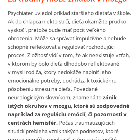
Psychiater
uviedol príklad staršieho dieťaťa v škole.
Ak do chlapca niekto strčí, dieťa okamžite prudko
vyskočí, pretože bude mať pocit veľkého
ohrozenia. Môže sa správať impulzívne a nebude
schopné reflektovať a regulovať rozhodujúci
proces. Zložitosť vidí v tom, že ak neexistuje vzťah,
v ktorom by bolo dieťa dlhodobo reflektované
v mysli rodiča, ktorý nedokáže naplniť jeho
emocionálne potreby, dochádza k toxickému
pôsobeniu stresu na dieťa. Povedané
neurologickým slovníkom, znamená to
zánik
istých okruhov v mozgu, ktoré sú zodpovedné
napríklad za reguláciu emócií, či pozornosti v
centrách hemisfér.
Počas traumatizujúcich
situácií prebieha vznik takých podnetov, ktoré
mozog nemôže regulovať a tým zapája určité