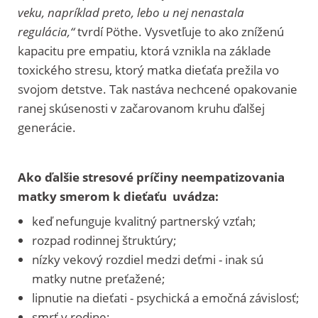
veku, napríklad preto, lebo u nej nenastala
regulácia,“
tvrdí Pöthe. Vysvetľuje to ako zníženú
kapacitu pre empatiu, ktorá vznikla na základe
toxického stresu, ktorý matka dieťaťa prežila vo
svojom detstve. Tak nastáva nechcené opakovanie
ranej skúsenosti v začarovanom kruhu ďalšej
generácie.
Ako ďalšie stresové príčiny neempatizovania
matky smerom k dieťaťu uvádza:
keď nefunguje kvalitný partnerský vzťah
;
rozpad rodinnej štruktúry;
nízky vekový rozdiel medzi deťmi - inak sú
matky nutne preťažené;
lipnutie na dieťati - psychická a emočná závislosť;
smrť v rodine;