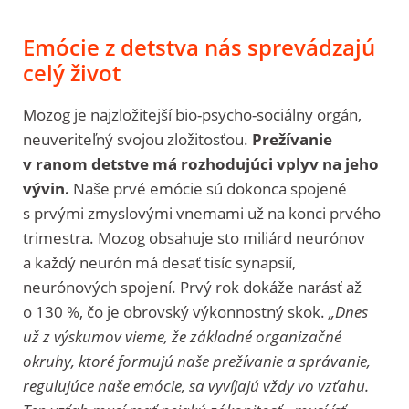
Emócie z detstva nás sprevádzajú
celý život
Mozog je najzložitejší bio-psycho-sociálny orgán,
neuveriteľný svojou zložitosťou.
Prežívanie
v ranom detstve má rozhodujúci vplyv na jeho
vývin.
Naše prvé emócie sú dokonca spojené
s prvými zmyslovými vnemami už na konci prvého
trimestra. Mozog obsahuje sto miliárd neurónov
a každý neurón má desať tisíc synapsií,
neurónových spojení. Prvý rok dokáže narásť až
o 130 %, čo je obrovský výkonnostný skok.
„Dnes
už z výskumov vieme, že základné organizačné
okruhy, ktoré formujú naše prežívanie a správanie,
regulujúce naše emócie, sa vyvíjajú vždy vo vzťahu.