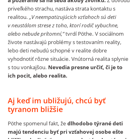
a pozeranie sa na seba akoby zvonku.
Z dôvodu
priveľkého strachu, nastáva strata kontaktu s
realitou.
„V neempatizujúcich vzťahoch sú deti
v neustálom strese z toho, ktorí rodič vybuchne,
alebo nebude prítomní,“
tvrdí Pöthe. V sociálnom
živote nastávajú problémy s testovaním reality,
lebo deti nebudú schopné v realite dobre
vyhodnotiť rôzne situácie. Vnútorná realita splynie
s tou vonkajšou.
Nevedia presne určiť, či je to
ich pocit, alebo realita.
Aj keď im ubližujú, chcú byť
tyranom bližšie
Pöthe spomenul fakt, že
dlhodobo týrané deti
majú tendenciu byť pri vzťahovej osobe ešte