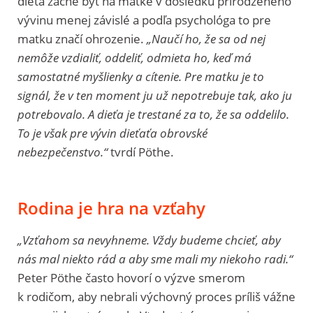
dieťa začne byť na matke v dôsledku prirodzeného
vývinu menej závislé a podľa psychológa to pre
matku značí ohrozenie.
„Naučí ho, že sa od nej
nemôže vzdialiť, oddeliť, odmieta ho, keď má
samostatné myšlienky a cítenie. Pre matku je to
signál, že v ten moment ju už nepotrebuje tak, ako ju
potrebovalo. A dieťa je trestané za to, že sa oddelilo.
To je však pre vývin dieťaťa obrovské
nebezpečenstvo.“
tvrdí Pöthe.
Rodina je hra na vzťahy
„Vzťahom sa nevyhneme. Vždy budeme chcieť, aby
nás mal niekto rád a aby sme mali my niekoho radi.“
Peter Pöthe často hovorí o výzve smerom
k rodičom, aby nebrali výchovný proces príliš vážne