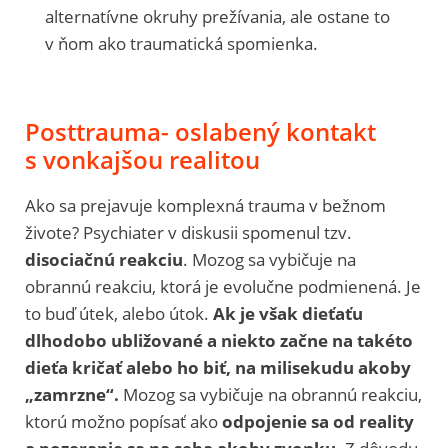
alternatívne okruhy prežívania, ale ostane to
v ňom ako traumatická spomienka.
Posttrauma- oslabený kontakt
s vonkajšou realitou
Ako sa prejavuje komplexná trauma v bežnom
živote? Psychiater v diskusii spomenul tzv.
disociačnú reakciu
. Mozog sa vybičuje na
obrannú reakciu, ktorá je evolučne podmienená. Je
to buď útek, alebo útok.
Ak je však dieťaťu
dlhodobo ubližované a niekto začne na takéto
dieťa kričať alebo ho biť, na milisekudu akoby
„zamrzne“.
Mozog sa vybičuje na obrannú reakciu,
ktorú možno popísať ako
odpojenie sa od reality