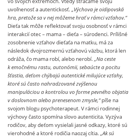
vo svojich extrémoch. Vtedy strácame svoju
uvoľnenosť a autentickosť.
„Výchova je oidipovská
hra, pretože sa v nej môžeme hrať v rámci vzťahov.“
Dieťa tak môže reflektovať svoju osobnosť v rámci
interakcií otec – mama – dieťa – súrodenci. Prílišné
zosobnenie vzťahov dieťaťa na matku, má za
následok dvojrozmernú vzťahovú väzbu, ktorá len
odráža, čo mama robí, alebo nerobí.
„Na ceste
k emočnému rastu, autonómii, sebaúcte a pocitu
šťastia, deťom chýbajú autentické milujúce vzťahy,
ktoré sú často nahradzované zvýšenou
manipuláciou a kontrolou vo forme pevného objatia
v doslovnom alebo prenesenom zmysle,“
píše na
svojom blogu psychoterapeut. V rámci rodinnej
výchovy často spomína slovo autenticita. Vyzýva
rodičov, aby deťom vysielali jasné odkazy, ktoré sú
vierohodné a ktoré rodičia naozaj cítia.
„Ak sú