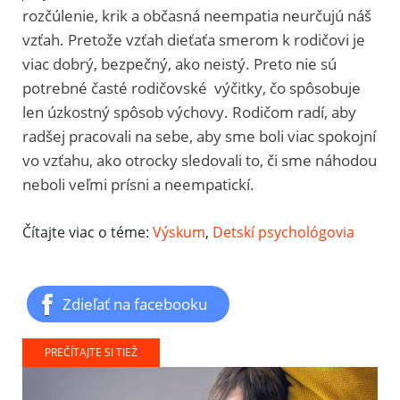
rozčúlenie, krik a občasná neempatia neurčujú náš
vzťah. Pretože vzťah dieťaťa smerom k rodičovi je
viac dobrý, bezpečný, ako neistý. Preto nie sú
potrebné časté rodičovské výčitky, čo spôsobuje
len úzkostný spôsob výchovy. Rodičom radí, aby
radšej pracovali na sebe, aby sme boli viac spokojní
vo vzťahu, ako otrocky sledovali to, či sme náhodou
neboli veľmi prísni a neempatickí.
Čítajte viac o téme:
Výskum
,
Detskí psychológovia
Zdieľať na facebooku
PREČÍTAJTE SI TIEŽ