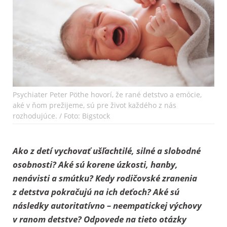
Psychiater Peter Pöthe hovorí, že rané detstvo a emócie,
aké v ňom prežijeme, sú pre život každého z nás
rozhodujúce. / Foto: Bigstock
Ako z detí vychovať ušľachtilé, silné a slobodné
osobnosti? Aké sú korene úzkosti, hanby,
nenávisti a smútku? Kedy rodičovské zranenia
z detstva pokračujú na ich deťoch? Aké sú
následky autoritatívno – neempatickej výchovy
v ranom detstve? Odpovede na tieto otázky