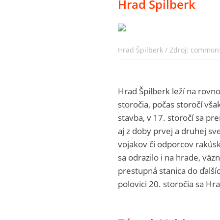
Hrad Špilberk
Hrad Špilberk / Zdroj: common
Hrad Špilberk leží na rovn
storočia, počas storočí v
stavba, v 17. storočí sa 
aj z doby prvej a druhej sv
vojakov či odporcov rakúsk
sa odrazilo i na hrade, väzn
prestupná stanica do ďalší
polovici 20. storočia sa H