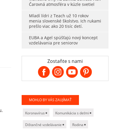
Čarovná atmosféra v kúzle svetiel
Mladí lídri z Teach už 10 rokov
menia slovenské školstvo. Ich rukami
prešlo viac ako 20 tisíc detí.
EUBA a Agel spúšťajú nový koncept
vzdelávania pre seniorov
Zostaňte s nami
MOHLO BY VÁS ZAUJÍMAŤ
u.
Koronavírus
Komunikácia s deťmi
Dištančné vzdelávanie
Rodina