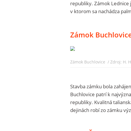
republiky. Zámok Lednice 
v ktorom sa nachádza palmo
Zámok Buchlovic
Zámok Buchlovice / Zdroj: H. 
Stavba zámku bola zaháje
Buchlovice patrí k najvýz
republiky. Kvalitná taliansk
dejinách robí zo zámku v