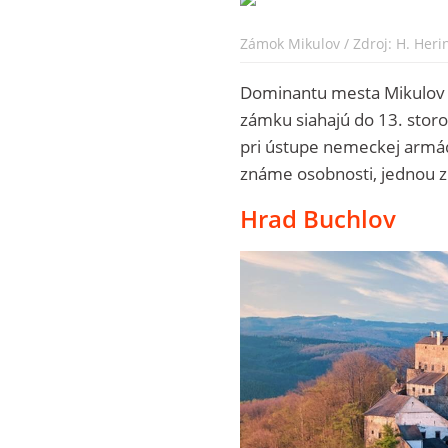
Zámok Mikulov / Zdroj: H. Heri
Dominantu mesta Mikulov j
zámku siahajú do 13. storoč
pri ústupe nemeckej armád
známe osobnosti, jednou z
Hrad Buchlov