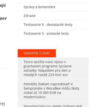
ajú
Správy a komentáre
Zdravie
ipov
Testovanie 9 - deviatacké testy
Testovanie 5 - piatacké testy
NAJNOVŠIE ČLÁNKY
Tesco spúšťa novú výzvu v
grantovom programe Správne
začiatky: Nápadom pre deti a
mladých rozdá 223-tisíc eur
Pomôžte žiakom napredovať! V
šampionáte s WocaBee môžu školy
získať až 10 000 EUR na
modernizáciu
kej
Vianočné trhy na zámku Schloss Hof: