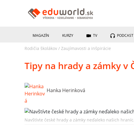
MAGAZÍN
KURZY
TV
PODCAST
Rodičia školákov
/
Zaujímavosti a inšpirácie
Tipy na hrady a zámky v 
Hanka Herinková
Navštívte české hrady a zámky neďaleko našich hraníc.