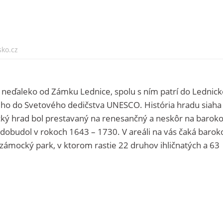
sko.cz
 neďaleko od Zámku Lednice, spolu s ním patrí do Lednick
ného do Svetového dedičstva UNESCO. História hradu siaha
ický hrad bol prestavaný na renesančný a neskôr na barok
budol v rokoch 1643 – 1730. V areáli na vás čaká barok
 i zámocký park, v ktorom rastie 22 druhov ihličnatých a 63
.