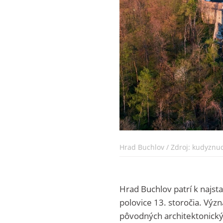
Hrad Buchlov / Zdroj: kudyznu
Hrad Buchlov patrí k najst
polovice 13. storočia. Vý
pôvodných architektonick