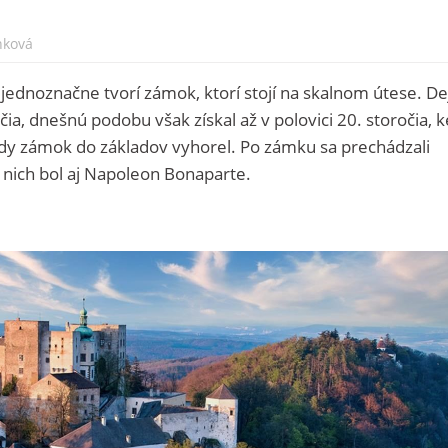
nková
ednoznačne tvorí zámok, ktorí stojí na skalnom útese. De
ia, dnešnú podobu však získal až v polovici 20. storočia, 
y zámok do základov vyhorel. Po zámku sa prechádzali
 nich bol aj Napoleon Bonaparte.