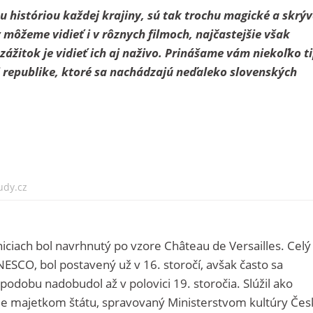
 históriou každej krajiny, sú tak trochu magické a skrýv
môžeme vidieť i v rôznych filmoch, najčastejšie však
zážitok je vidieť ich aj naživo. Prinášame vám niekoľko t
 republike, ktoré sa nachádzajú neďaleko slovenských
udy.cz
iciach bol navrhnutý po vzore Château de Versailles. Celý
ESCO, bol postavený už v 16. storočí, avšak často sa
podobu nadobudol až v polovici 19. storočia. Slúžil ako
 je majetkom štátu, spravovaný Ministerstvom kultúry Čes