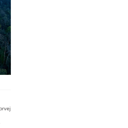
prvej
y