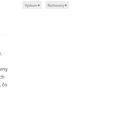
Výskum
Rozhovory
3.
námy
ch
, čo