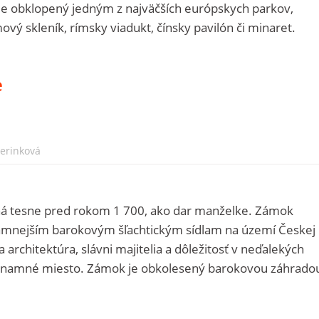
je obklopený jedným z najväčších európskych parkov,
vý skleník, rímsky viadukt, čínsky pavilón či minaret.
e
Herinková
ná tesne pred rokom 1 700, ako dar manželke. Zámok
namnejším barokovým šľachtickým sídlam na území Českej
a architektúra, slávni majitelia a dôležitosť v neďalekých
ýznamné miesto. Zámok je obkolesený barokovou záhrado