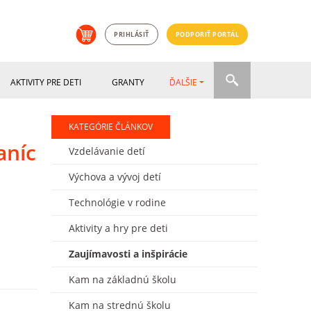
PRIHLÁSIŤ
PODPORIŤ PORTÁL
AKTIVITY PRE DETI
GRANTY
ĎALŠIE
KATEGÓRIE ČLÁNKOV
aníc
Vzdelávanie detí
Výchova a vývoj detí
Technológie v rodine
Aktivity a hry pre deti
Zaujímavosti a inšpirácie
Kam na základnú školu
Kam na strednú školu