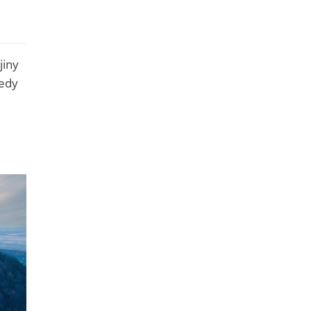
jiny
kedy