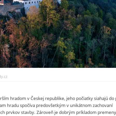
dy.cz
arším hradom v Českej republike, jeho počiatky siahajú do 
znam hradu spočíva predovšetkým v unikátnom zachovaní
ých prvkov stavby. Zároveň je dobrým príkladom premen