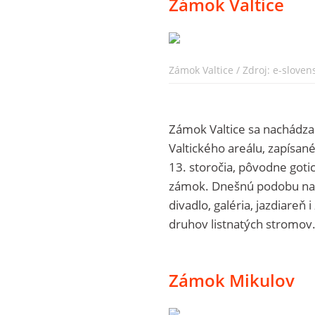
Zámok Valtice
Zámok Valtice / Zdroj: e-sloven
Zámok Valtice sa nachádza
Valtického areálu, zapísa
13. storočia, pôvodne got
zámok. Dnešnú podobu nado
divadlo, galéria, jazdiareň
druhov listnatých stromov
Zámok Mikulov