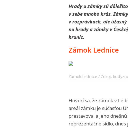
Hrady a zámky sú dôležitou
v sebe mnoho krás. Zámky 
v rozprávkach, ale úžasný 
na hrady a zámky v Českej
hraníc.
Zámok Lednice
Zámok Lednice / Zdroj: kudyzn
Hovorí sa, že zámok v Ledn
areál zámku je súčasťou UN
prestavoval a jeho dnešnú 
reprezentačné sídlo, dnes