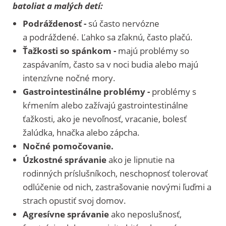
batoliat a malých detí:
Podráždenosť -
sú často nervózne
a podráždené. Ľahko sa zľaknú, často plačú.
Ťažkosti so spánkom -
majú problémy so
zaspávaním, často sa v noci budia alebo majú
intenzívne nočné mory.
Gastrointestinálne problémy -
problémy s
kŕmením alebo zažívajú gastrointestinálne
ťažkosti, ako je nevoľnosť, vracanie, bolesť
žalúdka, hnačka alebo zápcha.
Nočné pomočovanie.
Úzkostné správanie
ako je lipnutie na
rodinných príslušníkoch, neschopnosť tolerovať
odlúčenie od nich, zastrašovanie novými ľuďmi a
strach opustiť svoj domov.
Agresívne správanie
ako neposlušnosť,