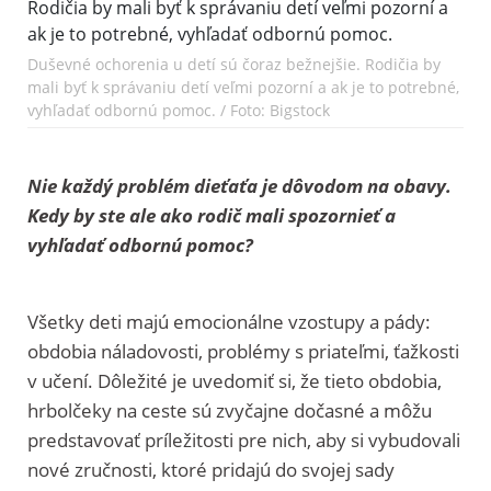
Duševné ochorenia u detí sú čoraz bežnejšie. Rodičia by
mali byť k správaniu detí veľmi pozorní a ak je to potrebné,
vyhľadať odbornú pomoc. / Foto: Bigstock
Nie každý problém dieťaťa je dôvodom na obavy.
Kedy by ste ale ako rodič mali spozornieť a
vyhľadať odbornú pomoc?
Všetky deti majú emocionálne vzostupy a pády:
obdobia náladovosti, problémy s priateľmi, ťažkosti
v učení. Dôležité je uvedomiť si, že tieto obdobia,
hrbolčeky na ceste sú zvyčajne dočasné a môžu
predstavovať príležitosti pre nich, aby si vybudovali
nové zručnosti, ktoré pridajú do svojej sady