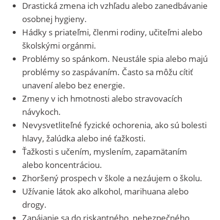
Drastická zmena ich vzhľadu alebo zanedbávanie
osobnej hygieny.
Hádky s priateľmi, členmi rodiny, učiteľmi alebo
školskými orgánmi.
Problémy so spánkom. Neustále spia alebo majú
problémy so zaspávaním. Často sa môžu cítiť
unavení alebo bez energie.
Zmeny v ich hmotnosti alebo stravovacích
návykoch.
Nevysvetliteľné fyzické ochorenia, ako sú bolesti
hlavy, žalúdka alebo iné ťažkosti.
Ťažkosti s učením, myslením, zapamätaním
alebo koncentráciou.
Zhoršený prospech v škole a nezáujem o školu.
Užívanie látok ako alkohol, marihuana alebo
drogy.
Zapájanie sa do riskantného, ​​nebezpečného