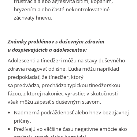
frustrácia alebo agresivita bitím, kopaním,
hryzením alebo časté nekontrolovateľné
záchvaty hnevu.
Známky problémov s duševným zdravím
u dospievajúcich a adolescentov:
Adolescenti a tínedžeri môžu na stavy duševného
zdravia reagovať odlišne. Ľudia môžu napríklad
predpokladať, že tínedžer, ktorý
sa predvádza, prechádza typickou tínedžerskou
fázou, z ktorej nakoniec vyrastie; v skutočnosti
však môžu zápasiť s duševným stavom.
Nadmerná podráždenosť alebo hnev bez zjavnej
príčiny.
Prežívajú vo väčšine času negatívne emócie ako