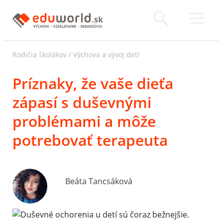
Rodičia školákov
/
Výchova a vývoj detí
Príznaky, že vaše dieťa
zápasí s duševnými
problémami a môže
potrebovať terapeuta
Beáta Tancsáková