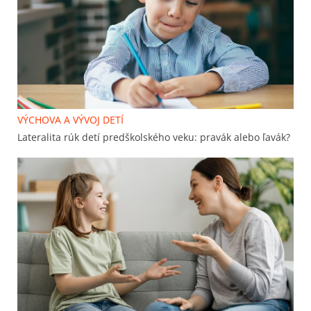
VÝCHOVA A VÝVOJ DETÍ
Lateralita rúk detí predškolského veku: pravák alebo ľavák?