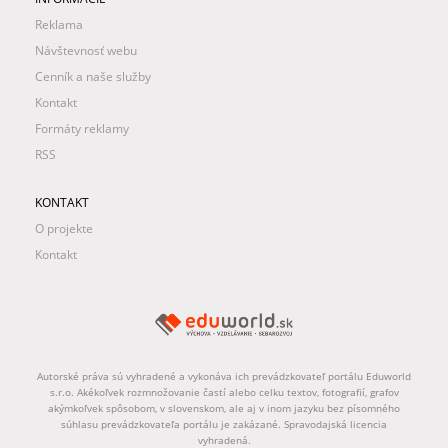
Reklama
Návštevnosť webu
Cenník a naše služby
Kontakt
Formáty reklamy
RSS
KONTAKT
O projekte
Kontakt
Autorské práva sú vyhradené a vykonáva ich prevádzkovateľ portálu Eduworld
s.r.o. Akékoľvek rozmnožovanie častí alebo celku textov, fotografií, grafov
akýmkoľvek spôsobom, v slovenskom, ale aj v inom jazyku bez písomného
súhlasu prevádzkovateľa portálu je zakázané. Spravodajská licencia
vyhradená.