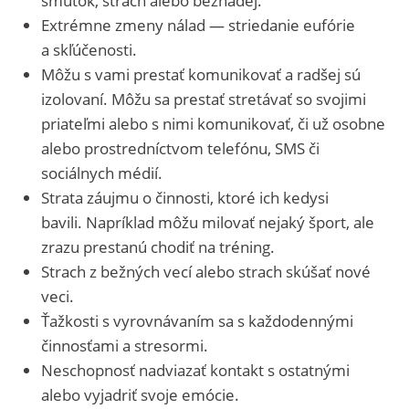
smútok, strach alebo beznádej.
Extrémne zmeny nálad — striedanie eufórie
a skľúčenosti.
Môžu s vami prestať komunikovať a radšej sú
izolovaní. Môžu sa prestať stretávať so svojimi
priateľmi alebo s nimi komunikovať, či už osobne
alebo prostredníctvom telefónu, SMS či
sociálnych médií.
Strata záujmu o činnosti, ktoré ich kedysi
bavili. Napríklad môžu milovať nejaký šport, ale
zrazu prestanú chodiť na tréning.
Strach z bežných vecí alebo strach skúšať nové
veci.
Ťažkosti s vyrovnávaním sa s každodennými
činnosťami a stresormi.
Neschopnosť nadviazať kontakt s ostatnými
alebo vyjadriť svoje emócie.