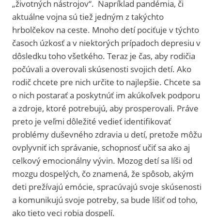
„životných nástrojov“. Napríklad pandémia, či
aktuálne vojna sú tiež jedným z takýchto
hrbolčekov na ceste. Mnoho detí pociťuje v týchto
časoch úzkosť a v niektorých prípadoch depresiu v
dôsledku toho všetkého. Teraz je čas, aby rodičia
počúvali a overovali skúsenosti svojich detí. Ako
rodič chcete pre nich určite to najlepšie. Chcete sa
o nich postarať a poskytnúť im akúkoľvek podporu
a zdroje, ktoré potrebujú, aby prosperovali. Práve
preto je veľmi dôležité vedieť identifikovať
problémy duševného zdravia u detí, pretože môžu
ovplyvniť ich správanie, schopnosť učiť sa ako aj
celkový emocionálny vývin. Mozog detí sa líši od
mozgu dospelých, čo znamená, že spôsob, akým
deti prežívajú emócie, spracúvajú svoje skúsenosti
a komunikujú svoje potreby, sa bude líšiť od toho,
ako tieto veci robia dospelí.