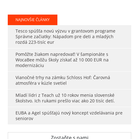
NAJNOVŠIE ČLÁNKY
Tesco spúšťa novú výzvu v grantovom programe
Správne začiatky: Nápadom pre deti a mladých
rozdá 223-tisíc eur
Pomôžte žiakom napredovať! V šampionáte s
WocaBee môžu školy získať až 10 000 EUR na
modernizáciu
Vianočné trhy na zámku Schloss Hof: Čarovná
atmosféra v kúzle svetiel
Mladí lídri z Teach už 10 rokov menia slovenské
školstvo. Ich rukami prešlo viac ako 20 tisíc detí.
EUBA a Agel spúšťajú nový koncept vzdelávania pre
seniorov
Zostaňte s nami