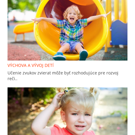
VÝCHOVA A VÝVOJ DETÍ
Učenie zvukov zvierat môže byť rozhodujúce pre rozvoj
reči..