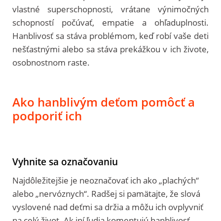
vlastné superschopnosti, vrátane výnimočných
schopností počúvať, empatie a ohľaduplnosti.
Hanblivosť sa stáva problémom, keď robí vaše deti
nešťastnými alebo sa stáva prekážkou v ich živote,
osobnostnom raste.
Ako hanblivým deťom pomôcť a
podporiť ich
Vyhnite sa označovaniu
Najdôležitejšie je neoznačovať ich ako „plachých“
alebo „nervóznych“. Radšej si pamätajte, že slová
vyslovené nad deťmi sa držia a môžu ich ovplyvniť
na celý život. Ak iní ľudia komentujú hanblivosť