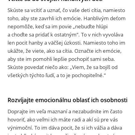
Skúste sa vcítiť a uznať, čo vaše deti cítia, namiesto
toho, aby ste zavrhli ich emócie. Hanblivým deťom
nepomôže, keď sa im povie „nebuďte hlúpi
a choďte sa pridať k ostatným“. To v nich vyvoláva
len pocit hanby a väčšej úzkosti. Namiesto toho im
ukážte, že viete, ako sa cítia. Označte ich emócie,
aby ste im pomohli lepšie pochopiť sami seba.
Skúste povedať niečo ako: „Viem, že sa bojíš od
všetkých týchto ľudí, a to je pochopiteľné.“
Rozvíjajte emocionálnu oblasť ich osobnosti
Doprajte im veľa maznaní a nezabudnite im často
hovoriť, ako veľmi ich máte radi a akí sú pre vás
výnimoční. To im dáva pocit, že si ich vážia a dáva