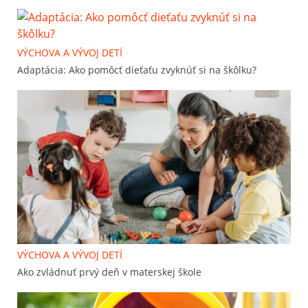
VÝCHOVA A VÝVOJ DETÍ
Adaptácia: Ako pomôcť dieťaťu zvyknúť si na škôlku?
VÝCHOVA A VÝVOJ DETÍ
Ako zvládnuť prvý deň v materskej škole