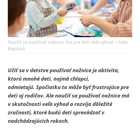
Naučiť sa používať nožnice má pre deti veľa výhod. / Foto:
Bigstock
Učiť sa v detstve používať nožnice je aktivita,
ktorú mnohé deti, najmä chlapci,
odmietajú. Spočiatku to môže byť frustrujúce pre
deti aj rodičov. Ale naučiť sa používať nožnice má
v skutočnosti veľa výhod a rozvíja dôležité
zručnosti, ktoré budú deti sprevádzať v
nadchádzajúcich rokoch.