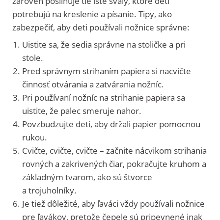
zároveň posilňuje tie isté svaly, ktoré deti
potrebujú na kreslenie a písanie. Tipy, ako
zabezpečiť, aby deti používali nožnice správne:
Uistite sa, že sedia správne na stoličke a pri
stole.
Pred správnym strihaním papiera si nacvičte
činnosť otvárania a zatvárania nožníc.
Pri používaní nožníc na strihanie papiera sa
uistite, že palec smeruje nahor.
Povzbudzujte deti, aby držali papier pomocnou
rukou.
Cvičte, cvičte, cvičte – začnite nácvikom strihania
rovných a zakrivených čiar, pokračujte kruhom a
základným tvarom, ako sú štvorce
a trojuholníky.
Je tiež dôležité, aby ľaváci vždy používali nožnice
pre ľavákov, pretože čepele sú pripevnené inak