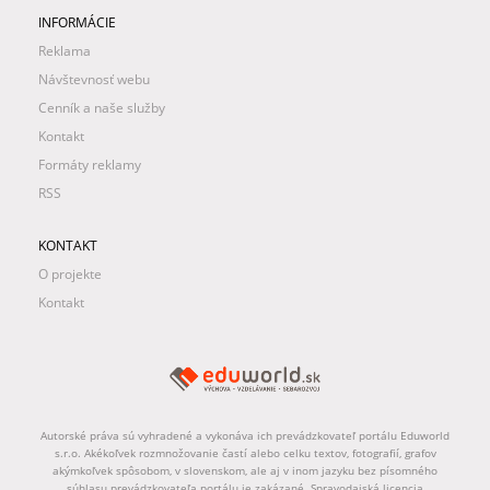
INFORMÁCIE
Reklama
Návštevnosť webu
Cenník a naše služby
Kontakt
Formáty reklamy
RSS
KONTAKT
O projekte
Kontakt
Autorské práva sú vyhradené a vykonáva ich prevádzkovateľ portálu Eduworld
s.r.o. Akékoľvek rozmnožovanie častí alebo celku textov, fotografií, grafov
akýmkoľvek spôsobom, v slovenskom, ale aj v inom jazyku bez písomného
súhlasu prevádzkovateľa portálu je zakázané. Spravodajská licencia