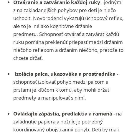
Otváranie a zatváranie každej ruky
- jedným
z najzakladanejších pohybov pre deti je niečo
uchopiť. Novorodenci vykazujú úchopový reflex,
ale to je iné ako kognitívne držanie
predmetu. Schopnosť otvárať a zatvárať každú
ruku pomáha preklenúť priepasť medzi držaním
niečoho reflexom a držaním niečoho, pretože to
chcete držať.
Izolácia palca, ukazováka a prostredníka
-
schopnosť izolovať pohyb medzi palcom a
prstami je kľúčom k tomu, aby mohli držať
predmety a manipulovať s nimi.
Ovládajte zápästia, predlaktia a ramená
- na
zvládnutie papiera a nožníc je potrebný
koordinovaný obojstranný pohyb. Deti by mali