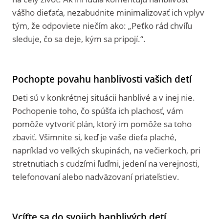
vášho dieťaťa, nezabudnite minimalizovať ich vplyv
tým, že odpoviete niečím ako: „Peťko rád chvíľu
sleduje, čo sa deje, kým sa pripojí.“.
Pochopte povahu hanblivosti vašich detí
Deti sú v konkrétnej situácii hanblivé a v inej nie.
Pochopenie toho, čo spúšťa ich plachosť, vám
pomôže vytvoriť plán, ktorý im pomôže sa toho
zbaviť. Všimnite si, keď je vaše dieťa plaché,
napríklad vo veľkých skupinách, na večierkoch, pri
stretnutiach s cudzími ľuďmi, jedení na verejnosti,
telefonovaní alebo nadväzovaní priateľstiev.
Vcíťte sa do svojich hanblivých detí