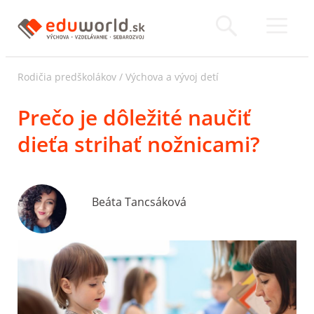
Rodičia predškolákov
/
Výchova a vývoj detí
Prečo je dôležité naučiť
dieťa strihať nožnicami?
Beáta Tancsáková