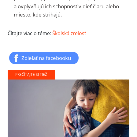
a ovplyvňujú ich schopnosť vidieť čiaru alebo
miesto, kde strihajú.
Čítajte viac o téme:
Školská zrelosť
Zdieľať na facebooku
PREČÍTAJTE SI TIEŽ