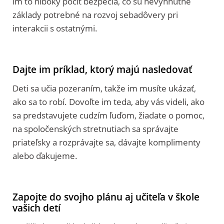
im to hlboký pocit bezpečia, čo sú nevyhnutné
základy potrebné na rozvoj sebadôvery pri
interakcii s ostatnými.
Dajte im príklad, ktorý majú nasledovať
Deti sa učia pozeraním, takže im musíte ukázať,
ako sa to robí. Dovoľte im teda, aby vás videli, ako
sa predstavujete cudzím ľuďom, žiadate o pomoc,
na spoločenských stretnutiach sa správajte
priateľsky a rozprávajte sa, dávajte komplimenty
alebo ďakujeme.
Zapojte do svojho plánu aj učiteľa v škole
vašich detí