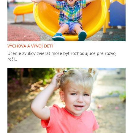
VÝCHOVA A VÝVOJ DETÍ
Učenie zvukov zvierat môže byť rozhodujúce pre rozvoj
reči..