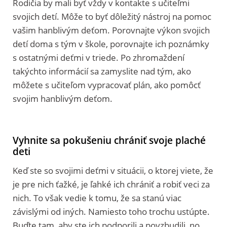
Rodičia by mali byť vždy v kontakte s učiteľmi
svojich detí. Môže to byť dôležitý nástroj na pomoc
vašim hanblivým deťom. Porovnajte výkon svojich
detí doma s tým v škole, porovnajte ich poznámky
s ostatnými deťmi v triede. Po zhromaždení
takýchto informácií sa zamyslite nad tým, ako
môžete s učiteľom vypracovať plán, ako pomôcť
svojim hanblivým deťom.
Vyhnite sa pokušeniu chrániť svoje plaché
deti
Keď ste so svojimi deťmi v situácii, o ktorej viete, že
je pre nich ťažké, je ľahké ich chrániť a robiť veci za
nich. To však vedie k tomu, že sa stanú viac
závislými od iných. Namiesto toho trochu ustúpte.
Buďte tam, aby ste ich podporili a povzbudili, no