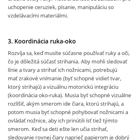
uchopenie ceruziek, písanie, manipuláciu so
vzdelávacími materiálmi.
3. Koordinácia ruka-oko
Rozvíja sa, keď musíte súčasne používať ruky a oči,
čo je dôležitá súčasť strihania. Aby mohli sledovať
línie a tvary a strihať ich nožnicami, potrebujú
mať zrakové vnímanie (byť schopné vidieť tvar,
ktorý strihajú) a vizuálnu motorickú integráciu
(koordinácia oko-ruka). Musia byť schopné vizuálne
rozlíšiť, akým smerom ide čiara, ktorú strihajú, a
potom musia byť schopné pohybovať nožnicami a
ovládať nožnice, aby ich prinútili ísť tiež týmto
smerom. Keď sa deti ešte len učia strihať,
sledovanie rovnej čiary naprieč papierom je dobrý