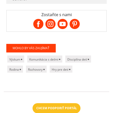
Zostaňte s nami
MOHLO BY VÁS ZAUJÍMAŤ
Výskum
Komunikácia s deťmi
Disciplína detí
Rodina
Rozhovory
Hry pre deti
CHCEM PODPORIŤ PORTÁL