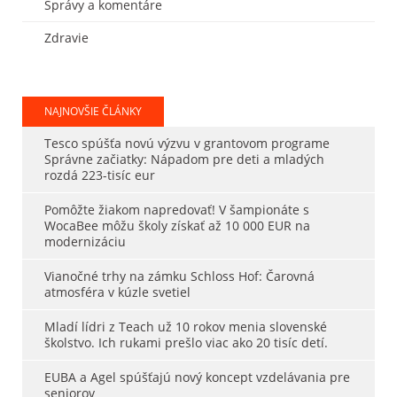
Správy a komentáre
Zdravie
NAJNOVŠIE ČLÁNKY
Tesco spúšťa novú výzvu v grantovom programe
Správne začiatky: Nápadom pre deti a mladých
rozdá 223-tisíc eur
Pomôžte žiakom napredovať! V šampionáte s
WocaBee môžu školy získať až 10 000 EUR na
modernizáciu
Vianočné trhy na zámku Schloss Hof: Čarovná
atmosféra v kúzle svetiel
Mladí lídri z Teach už 10 rokov menia slovenské
školstvo. Ich rukami prešlo viac ako 20 tisíc detí.
EUBA a Agel spúšťajú nový koncept vzdelávania pre
seniorov