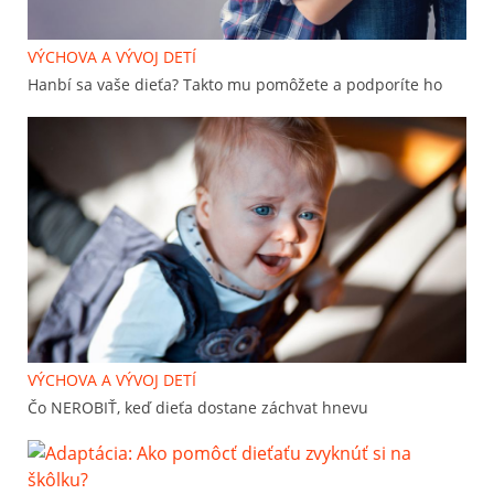
VÝCHOVA A VÝVOJ DETÍ
Hanbí sa vaše dieťa? Takto mu pomôžete a podporíte ho
VÝCHOVA A VÝVOJ DETÍ
Čo NEROBIŤ, keď dieťa dostane záchvat hnevu