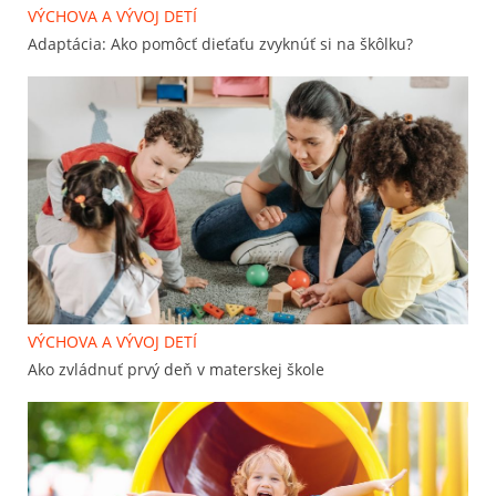
VÝCHOVA A VÝVOJ DETÍ
Adaptácia: Ako pomôcť dieťaťu zvyknúť si na škôlku?
VÝCHOVA A VÝVOJ DETÍ
Ako zvládnuť prvý deň v materskej škole