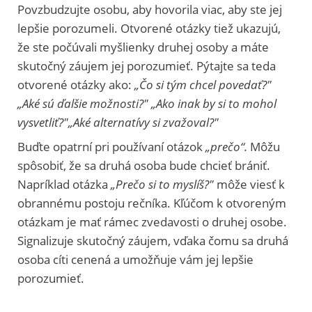
Povzbudzujte osobu, aby hovorila viac, aby ste jej
lepšie porozumeli. Otvorené otázky tiež ukazujú,
že ste počúvali myšlienky druhej osoby a máte
skutočný záujem jej porozumieť. Pýtajte sa teda
otvorené otázky ako:
„Čo si tým chcel povedať?"
„Aké sú ďalšie možnosti?" „Ako inak by si to mohol
vysvetliť?"„Aké alternatívy si zvažoval?"
Buďte opatrní pri používaní otázok
„prečo“.
Môžu
spôsobiť, že sa druhá osoba bude chcieť brániť.
Napríklad otázka
„Prečo si to myslíš?"
môže viesť k
obrannému postoju rečníka. Kľúčom k otvoreným
otázkam je mať rámec zvedavosti o druhej osobe.
Signalizuje skutočný záujem, vďaka čomu sa druhá
osoba cíti cenená a umožňuje vám jej lepšie
porozumieť.