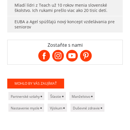
Mladí lídri z Teach už 10 rokov menia slovenské
školstvo. Ich rukami prešlo viac ako 20 tisíc detí.
EUBA a Agel spúšťajú nový koncept vzdelávania pre
seniorov
Zostaňte s nami
MOHLO BY VÁS ZAUJÍMAŤ
Partnerské vzťahy
Šťastie
Manželstvo
Nastavenie mysle
Výskum
Duševné zdravie