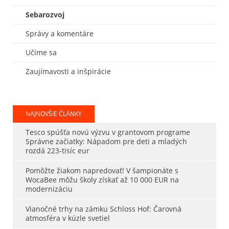
Sebarozvoj
Správy a komentáre
Učíme sa
Zaujímavosti a inšpirácie
NAJNOVŠIE ČLÁNKY
Tesco spúšťa novú výzvu v grantovom programe
Správne začiatky: Nápadom pre deti a mladých
rozdá 223-tisíc eur
Pomôžte žiakom napredovať! V šampionáte s
WocaBee môžu školy získať až 10 000 EUR na
modernizáciu
Vianočné trhy na zámku Schloss Hof: Čarovná
atmosféra v kúzle svetiel