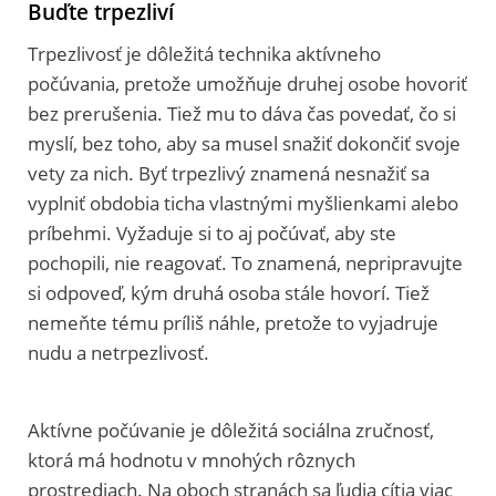
Buďte trpezliví
Trpezlivosť je dôležitá technika aktívneho
počúvania, pretože umožňuje druhej osobe hovoriť
bez prerušenia. Tiež mu to dáva čas povedať, čo si
myslí, bez toho, aby sa musel snažiť dokončiť svoje
vety za nich. Byť trpezlivý znamená nesnažiť sa
vyplniť obdobia ticha vlastnými myšlienkami alebo
príbehmi. Vyžaduje si to aj počúvať, aby ste
pochopili, nie reagovať. To znamená, nepripravujte
si odpoveď, kým druhá osoba stále hovorí. Tiež
nemeňte tému príliš náhle, pretože to vyjadruje
nudu a netrpezlivosť.
Aktívne počúvanie je dôležitá sociálna zručnosť,
ktorá má hodnotu v mnohých rôznych
prostrediach. Na oboch stranách sa ľudia cítia viac