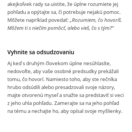
akejkoľvek rady sa uistite, že úplne rozumiete jej
pohľadu a opýtajte sa, či potrebuje nejakú pomoc.
Môžete napríklad povedať:
„Rozumiem, čo hovoríš.
Môžem ti s niečím pomôcť, alebo vieš, čo s tým?“
Vyhnite sa odsudzovaniu
Aj keď s druhým človekom úplne nesúhlasíte,
nedovoľte, aby vaše osobné predsudky prekážali
tomu, čo hovorí. Namiesto toho, aby ste rečníka
hrubo odsúdili alebo presadzovali svoje názory,
majte otvorenú myseľ a snažte sa predstaviť si veci
z jeho uhla pohľadu. Zamerajte sa na jeho pohľad
na tému a nechajte ho, aby opísal svoje myšlienky.