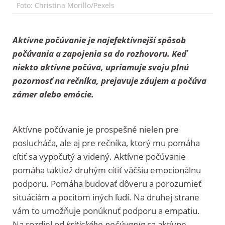
Foto: Christina Morillo/Pexels
Aktívne počúvanie je najefektívnejší spôsob
počúvania a zapojenia sa do rozhovoru. Keď
niekto aktívne počúva, upriamuje svoju plnú
pozornosť na rečníka, prejavuje záujem a počúva
zámer alebo emócie.
Aktívne počúvanie je prospešné nielen pre
poslucháča, ale aj pre rečníka, ktorý mu pomáha
cítiť sa vypočutý a videný. Aktívne počúvanie
pomáha taktiež druhým cítiť väčšiu emocionálnu
podporu. Pomáha budovať dôveru a porozumieť
situáciám a pocitom iných ľudí. Na druhej strane
vám to umožňuje ponúknuť podporu a empatiu.
Na rozdiel od
kritického počúvania
sa aktívne