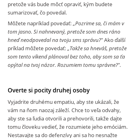
pretože vás bude môcť opraviť, kým budete
sumarizovať, čo povedal.
Môžete napríklad povedať:
„Pozrime sa, či mám v
tom jasno. Si nahnevaný, pretože som dnes ráno
hneď neodpovedal na tvoju sms správu?"
Ako ďalší
príklad môžete povedať:
„Takže sa hneváš, pretože
som tento víkend plánoval bez toho, aby som sa ťa
opýtal na tvoj názor. Rozumiem tomu správne?".
Overte si pocity druhej osoby
Vyjadrite druhému empatiu, aby ste ukázali, že
vám na ňom naozaj záleží. Chce to veľa odvahy,
aby ste sa ľudia otvorili a prehovorili, takže dajte
tomu človeku vedieť, že rozumiete jeho emóciám.
Nestavajte sa do defenzívy ani sa ho nesnažte