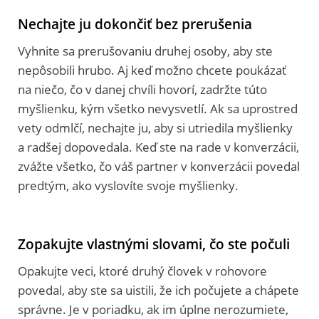
Nechajte ju dokončiť bez prerušenia
Vyhnite sa prerušovaniu druhej osoby, aby ste
nepôsobili hrubo. Aj keď možno chcete poukázať
na niečo, čo v danej chvíli hovorí, zadržte túto
myšlienku, kým všetko nevysvetlí. Ak sa uprostred
vety odmlčí, nechajte ju, aby si utriedila myšlienky
a radšej dopovedala. Keď ste na rade v konverzácii,
zvážte všetko, čo váš partner v konverzácii povedal
predtým, ako vyslovíte svoje myšlienky.
Zopakujte vlastnými slovami, čo ste počuli
Opakujte veci, ktoré druhý človek v rohovore
povedal, aby ste sa uistili, že ich počujete a chápete
správne. Je v poriadku, ak im úplne nerozumiete,