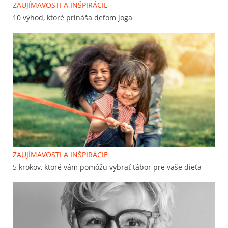
ZAUJÍMAVOSTI A INŠPIRÁCIE
10 výhod, ktoré prináša deťom joga
ZAUJÍMAVOSTI A INŠPIRÁCIE
5 krokov, ktoré vám pomôžu vybrať tábor pre vaše dieťa