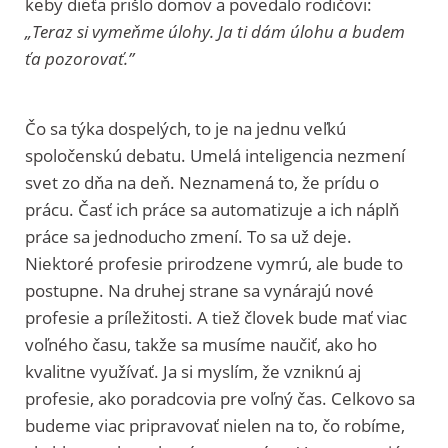
keby dieťa prišlo domov a povedalo rodičovi:
„Teraz si vymeňme úlohy. Ja ti dám úlohu a budem
ťa pozorovať.”
Čo sa týka dospelých, to je na jednu veľkú
spoločenskú debatu. Umelá inteligencia nezmení
svet zo dňa na deň. Neznamená to, že prídu o
prácu. Časť ich práce sa automatizuje a ich náplň
práce sa jednoducho zmení. To sa už deje.
Niektoré profesie prirodzene vymrú, ale bude to
postupne. Na druhej strane sa vynárajú nové
profesie a príležitosti. A tiež človek bude mať viac
voľného času, takže sa musíme naučiť, ako ho
kvalitne využívať. Ja si myslím, že vzniknú aj
profesie, ako poradcovia pre voľný čas. Celkovo sa
budeme viac pripravovať nielen na to, čo robíme,