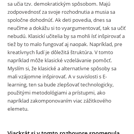
sa učia tzv. demokratickým spôsobom. Majú
zodpovednosť za svoje rozhodnutia a musia sa
spoločne dohodnúť. Ak deti povedia, dnes sa
neučíme a dokážu si to vyargumentovať, tak sa učiť
nebudú. Klasickí učitelia by sa mohli ísť inšpirovať a
tiež by to malo fungovať aj naopak. Napríklad, pre
kreatívnych ľudí je dôležitá štruktúra. V tomto
napríklad môže klasické vzdelávanie pomôcť.
Myslím si, že klasické a alternatívne spôsoby sa
mali vzájomne inšpirovať. A v suvislosti s E-
learning, ten sa bude zlepšovať technologicky,
použitými metodológiami a prístupmi, ako
napríklad zakomponovaním viac zážitkového
elemetu.
Viackrát si v tomto rozhovore spomenula,