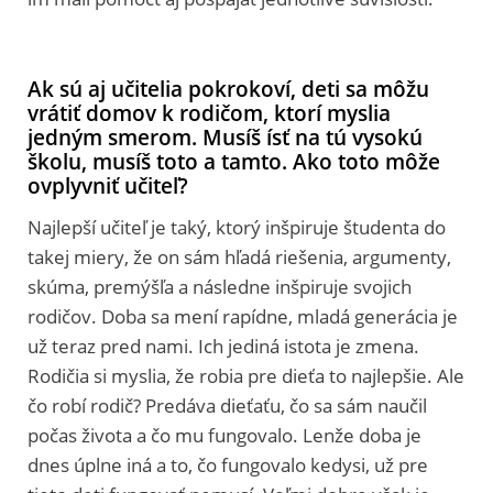
Ak sú aj učitelia pokrokoví, deti sa môžu
vrátiť domov k rodičom, ktorí myslia
jedným smerom. Musíš ísť na tú vysokú
školu, musíš toto a tamto. Ako toto môže
ovplyvniť učiteľ?
Najlepší učiteľ je taký, ktorý inšpiruje študenta do
takej miery, že on sám hľadá riešenia, argumenty,
skúma, premýšľa a následne inšpiruje svojich
rodičov. Doba sa mení rapídne, mladá generácia je
už teraz pred nami. Ich jediná istota je zmena.
Rodičia si myslia, že robia pre dieťa to najlepšie. Ale
čo robí rodič? Predáva dieťaťu, čo sa sám naučil
počas života a čo mu fungovalo. Lenže doba je
dnes úplne iná a to, čo fungovalo kedysi, už pre