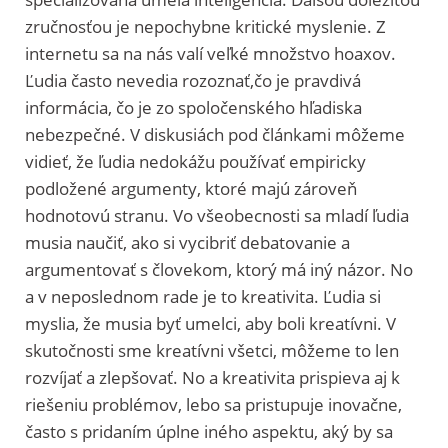
zručnosťou je nepochybne kritické myslenie. Z
internetu sa na nás valí veľké množstvo hoaxov.
Ľudia často nevedia rozoznať,čo je pravdivá
informácia, čo je zo spoločenského hľadiska
nebezpečné. V diskusiách pod článkami môžeme
vidieť, že ľudia nedokážu používať empiricky
podložené argumenty, ktoré majú zároveň
hodnotovú stranu. Vo všeobecnosti sa mladí ľudia
musia naučiť, ako si vycibriť debatovanie a
argumentovať s človekom, ktorý má iný názor. No
a v neposlednom rade je to kreativita. Ľudia si
myslia, že musia byť umelci, aby boli kreatívni. V
skutočnosti sme kreatívni všetci, môžeme to len
rozvíjať a zlepšovať. No a kreativita prispieva aj k
riešeniu problémov, lebo sa pristupuje inovačne,
často s pridaním úplne iného aspektu, aký by sa