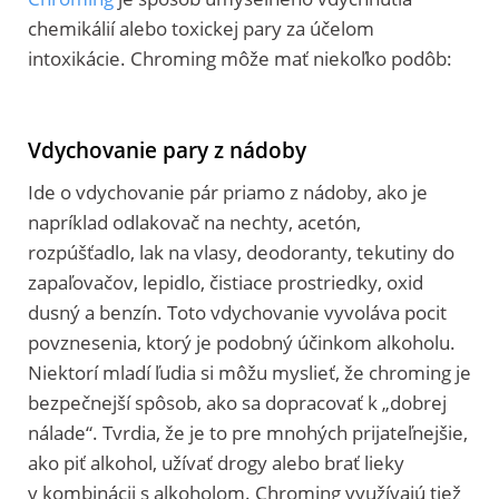
chemikálií alebo toxickej pary za účelom
intoxikácie. Chroming môže mať niekoľko podôb:
Vdychovanie pary z nádoby
Ide o
vdychovanie pár priamo z nádoby, ako je
napríklad odlakovač na nechty, acetón,
rozpúšťadlo, lak na vlasy, deodoranty, tekutiny do
zapaľovačov, lepidlo, čistiace prostriedky, oxid
dusný a benzín. Toto vdychovanie vyvoláva pocit
povznesenia, ktorý je podobný účinkom alkoholu.
Niektorí mladí ľudia si môžu myslieť, že chroming je
bezpečnejší spôsob, ako sa dopracovať k „dobrej
nálade“. Tvrdia, že je to pre mnohých prijateľnejšie,
ako piť alkohol, užívať drogy alebo brať lieky
v kombinácii s alkoholom. Chroming využívajú tiež