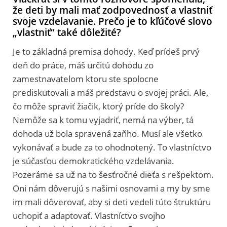
že deti by mali mať zodpovednosť a vlastniť
svoje vzdelavanie. Prečo je to kľúčové slovo
„vlastniť“ také dôležité?
Je to základná premisa dohody. Keď prídeš prvý
deň do práce, máš určitú dohodu zo
zamestnavatelom ktoru ste spolocne
prediskutovali a máš predstavu o svojej práci. Ale,
čo môže spraviť žiačik, ktorý príde do školy?
Nemôže sa k tomu vyjadriť, nemá na výber, tá
dohoda už bola spravená zaňho. Musí ale všetko
vykonávať a bude za to ohodnotený. To vlastníctvo
je súčasťou demokratického vzdelávania.
Pozeráme sa už na to šesťročné dieťa s rešpektom.
Oni nám dôverujú s našimi osnovami a my by sme
im mali dôverovať, aby si deti vedeli túto štruktúru
uchopiť a adaptovať. Vlastníctvo svojho