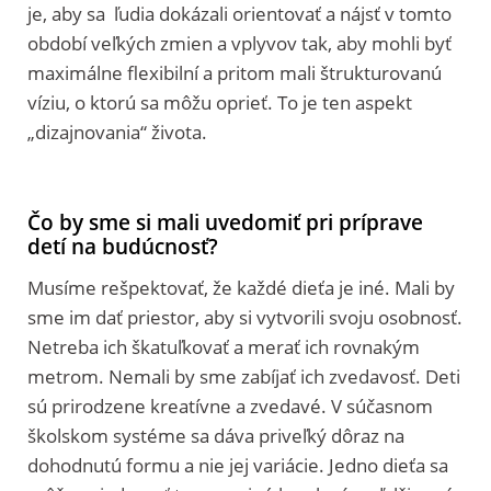
je, aby sa ľudia dokázali orientovať a nájsť v tomto
období veľkých zmien a vplyvov tak, aby mohli byť
maximálne flexibilní a pritom mali štrukturovanú
víziu, o ktorú sa môžu oprieť. To je ten aspekt
„dizajnovania“ života.
Čo by sme si mali uvedomiť pri príprave
detí na budúcnosť?
Musíme rešpektovať, že každé dieťa je iné. Mali by
sme im dať priestor, aby si vytvorili svoju osobnosť.
Netreba ich škatuľkovať a merať ich rovnakým
metrom. Nemali by sme zabíjať ich zvedavosť. Deti
sú prirodzene kreatívne a zvedavé. V súčasnom
školskom systéme sa dáva priveľký dôraz na
dohodnutú formu a nie jej variácie. Jedno dieťa sa