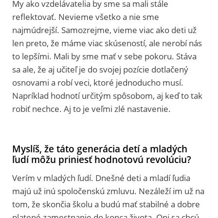
My ako vzdelávatelia by sme sa mali stále
reflektovať. Nevieme všetko a nie sme
najmúdrejší. Samozrejme, vieme viac ako deti už
len preto, že máme viac skúseností, ale nerobí nás
to lepšími. Mali by sme mať v sebe pokoru. Stáva
sa ale, že aj učiteľ je do svojej pozície dotlačený
osnovami a robí veci, ktoré jednoducho musí.
Napríklad hodnotí určitým spôsobom, aj keď to tak
robiť nechce. Aj to je veľmi zlé nastavenie.
Myslíš, že táto generácia detí a mladých
ľudí môžu priniesť hodnotovú revolúciu?
Verím v mladých ľudí. Dnešné deti a mladí ľudia
majú už inú spoločenskú zmluvu. Nezáleží im už na
tom, že skončia školu a budú mať stabilné a dobre
platené zamestnanie do konca života. Oni sa chcú