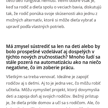
tieto deti fungovať nemusí. Veľmi dobre však je,
keď sa rodič a dieťa spolu o veciach bavia, diskutujú
tak, že rodič ponúka svoje skúsenosti ako jednu z
možných alternatív, ktoré si môže dieťa vybrať a
upraviť podľa vlastných potrieb.
Má zmysel sústrediť sa len na deti alebo by
bolo prospešné vzdelávať aj dospelých v
týchto nových zručnostiach? Mnoho ľudí sa
stále pozerá na automatizáciu ako na niečo
negatívne, čo im zoberie prácu.
Všetkým sa treba venovať. Ideálne je zapojiť
rodičov aj s deťmi. Aj to je jedna vec, čo môžu robiť
učitelia. Môžu vymyslieť projekt, ktorý dovymyslia
deti a zapoja doň aj svojich rodičov. Bežný prístup
je, že dieťa príde domov a učí sa s rodičom. Ale, čo