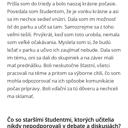
Prišla som do triedy a bolo naozaj krásne počasie.
Povedala som študentom, že je vonku krásne a asi
sa im nechce sedieť vnútri. Dala som im možnosť
ísť do parku a učiť sa tam. Samozrejme sa z toho
veľmi tešili. Prvýkrát, keď som toto urobila, nemala
som veľké očakávania. Myslela som si, že budú
ležať v parku a učivo ich zaujímať nebude. Dala som
im tému, oni sa dali do skupiniek a na záver mali
mať prednášku. Boli neskutočne šťastní, všetci
pracovali na téme a pritom sa výborne cítili, čo som
mohla odpozorovať na ich spôsobe komunikácie
počas prípravy. Boli vďační za tú dôveru a nechceli
ma sklamať.
Čo so staršími študentmi, ktorých učitelia
nikdy nepodporovali v debate a diskusiách?