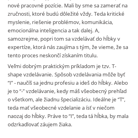
nové pracovné pozície. Mali by sme sa zamerať na
zručnosti, ktoré budú dôležité vždy. Teda kritické
myslenie, riešenie problémov, komunikácia,
emocionálna inteligencia a tak dalej. A,
samozrejme, popri tom sa vzdelávať do hĺbky v
expertíze, ktorá nás zaujíma s tým, že vieme, že sa
tento proces neskončí získaním titulu.
Veľmi dobrým praktickým príkladom je tzv. T-
shape vzdelávanie. Spôsob vzdelávania môže byť
“I” - naučíš sa jednu profesiu a ideš do hĺbky. Alebo
je to “-” vzdelávanie, kedy máš všeobecný prehľad
o všetkom, ale žiadnu špecializáciu. Ideálne je “T”,
teda mať všeobecné vzdelanie a ísť v niečom
naozaj do hĺbky. Práve to “I”, teda tá hĺbka, by mala
odzrkadlovať záujem žiaka.