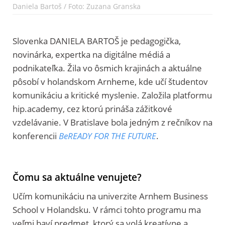
Daniela Bartoš / Foto: Zuzana Granska
Slovenka DANIELA BARTOŠ je pedagogička,
novinárka, expertka na digitálne médiá a
podnikateľka. Žila vo ôsmich krajinách a aktuálne
pôsobí v holandskom Arnheme, kde učí študentov
komunikáciu a kritické myslenie. Založila platformu
hip.academy, cez ktorú prináša zážitkové
vzdelávanie. V Bratislave bola jedným z rečníkov na
konferencii
BeREADY FOR THE FUTURE
.
Čomu sa aktuálne venujete?
Učím komunikáciu na univerzite Arnhem Business
School v Holandsku. V rámci tohto programu ma
veľmi baví predmet, ktorý sa volá kreatívne a