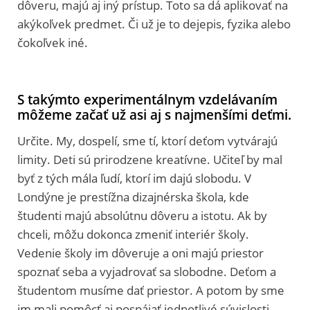
dôveru, majú aj iný prístup. Toto sa dá aplikovať na
akýkoľvek predmet. Či už je to dejepis, fyzika alebo
čokoľvek iné.
S takýmto experimentálnym vzdelávaním
môžeme začať už asi aj s najmenšími deťmi.
Určite. My, dospelí, sme tí, ktorí deťom vytvárajú
limity. Deti sú prirodzene kreatívne. Učiteľ by mal
byť z tých mála ľudí, ktorí im dajú slobodu. V
Londýne je prestížna dizajnérska škola, kde
študenti majú absolútnu dôveru a istotu. Ak by
chceli, môžu dokonca zmeniť interiér školy.
Vedenie školy im dôveruje a oni majú priestor
spoznať seba a vyjadrovať sa slobodne. Deťom a
študentom musíme dať priestor. A potom by sme
im mali pomôcť aj pospájať jednotlivé súvislosti.