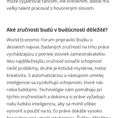
môže vyjadrovať tancom, iné kreslením, ďalšie má
veľký talent pracovať s hovoreným slovom.
Aké zručnosti budú v budúcnosti dôležité?
World Economic Forum pripravilo štúdiu o
desiatich najviac žiadaných zručností na trhu práce
vychádzajúcu z potrieb stoviek zamestnávateľov.
Ako najdôležitejšiu zručnosť označili schopnosť
riešiť problémy, druhé je ktitické myslenie, tretia
kreativita. S automatizáciou a nástupom umelej
inteligencie sa vyzdvihujú schopnosti, ktoré nás
robia ľudskými. Technológie nám pomáhajú pri
týchto zručnostiach a dokonca si práve vyžadujú
našu ľudskú inteligenciu, aby sa mohli vôbec
vytvoriť a použiť na to, čo práve dokáže vysoko
špecializovaná umelá inteligencia. Ďalšou dôležitou