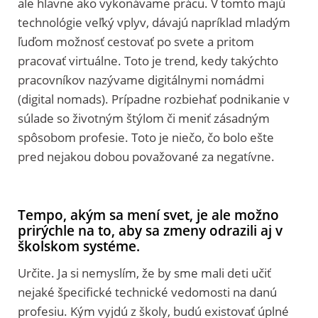
ale hlavne ako vykonávame prácu. V tomto majú
technológie veľký vplyv, dávajú napríklad mladým
ľuďom možnosť cestovať po svete a pritom
pracovať virtuálne. Toto je trend, kedy takýchto
pracovníkov nazývame digitálnymi nomádmi
(digital nomads). Prípadne rozbiehať podnikanie v
súlade so životným štýlom či meniť zásadným
spôsobom profesie. Toto je niečo, čo bolo ešte
pred nejakou dobou považované za negatívne.
Tempo, akým sa mení svet, je ale možno
prirýchle na to, aby sa zmeny odrazili aj v
školskom systéme.
Určite. Ja si nemyslím, že by sme mali deti učiť
nejaké špecifické technické vedomosti na danú
profesiu. Kým vyjdú z školy, budú existovať úplné