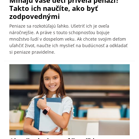
Míňajú vaše deti priveľa peňazí?
Takto ich naučíte, ako byť
zodpovednými
Peniaze sa rozkotúľajú ľahko. Ušetriť ich je oveľa
náročnejšie. A práve s touto schopnosťou bojuje
množstvo ľudí v dospelom veku. Ak chcete svojim deťom
uľahčiť život, naučte ich myslieť na budúcnosť a odkladať
si peniaze pravidelne.