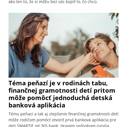
ako len tú, že si môžu bez vás kúpiť to, čo chcú.
Téma peňazí je v rodinách tabu,
finančnej gramotnosti detí pritom
môže pomôcť jednoduchá detská
banková aplikácia
Tému peňazí a tak aj zlepšenie finančnej gramotnosti detí
môže rodičom pomôcť otvoriť prvá banková aplikácia pre
deti SMARTIE od 365.bank. Hravým spôsobom rozvíja