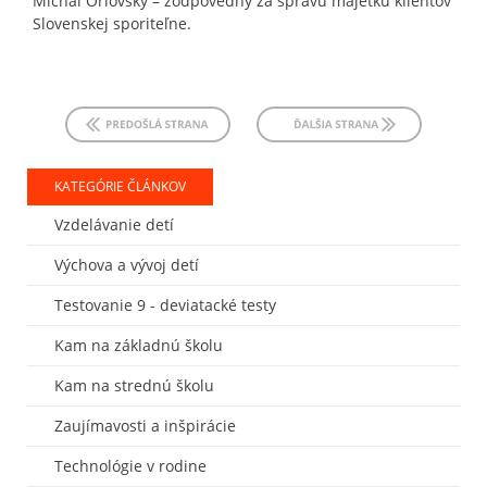
Michal Orlovský – zodpovedný za správu majetku klientov
Slovenskej sporiteľne.
KATEGÓRIE ČLÁNKOV
Vzdelávanie detí
Výchova a vývoj detí
Testovanie 9 - deviatacké testy
Kam na základnú školu
Kam na strednú školu
Zaujímavosti a inšpirácie
Technológie v rodine