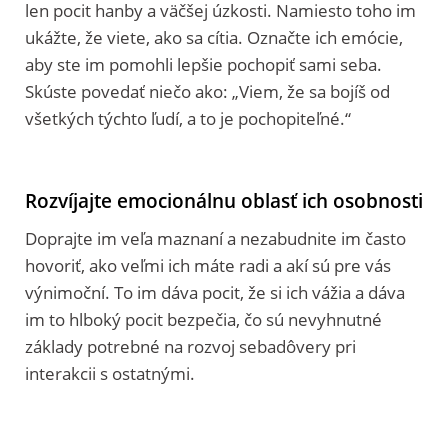
len pocit hanby a väčšej úzkosti. Namiesto toho im
ukážte, že viete, ako sa cítia. Označte ich emócie,
aby ste im pomohli lepšie pochopiť sami seba.
Skúste povedať niečo ako: „Viem, že sa bojíš od
všetkých týchto ľudí, a to je pochopiteľné.“
Rozvíjajte emocionálnu oblasť ich osobnosti
Doprajte im veľa maznaní a nezabudnite im často
hovoriť, ako veľmi ich máte radi a akí sú pre vás
výnimoční. To im dáva pocit, že si ich vážia a dáva
im to hlboký pocit bezpečia, čo sú nevyhnutné
základy potrebné na rozvoj sebadôvery pri
interakcii s ostatnými.