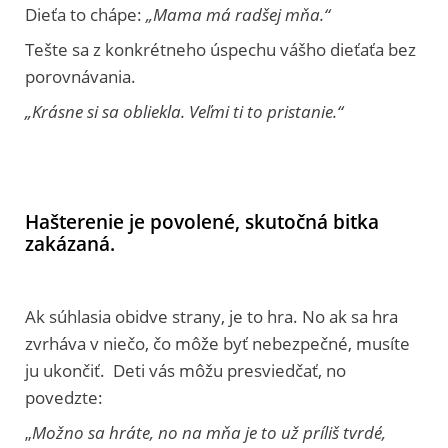
Dieťa to chápe:
„Mama má radšej mňa.“
Tešte sa z konkrétneho úspechu vášho dieťaťa bez
porovnávania.
„Krásne si sa obliekla. Veľmi ti to pristanie.“
Hašterenie je povolené, skutočná bitka
zakázaná.
Ak súhlasia obidve strany, je to hra. No ak sa hra
zvrháva v niečo, čo môže byť nebezpečné, musíte
ju ukončiť. Deti vás môžu presviedčať, no
povedzte:
„
Možno sa hráte, no na mňa je to už príliš tvrdé,