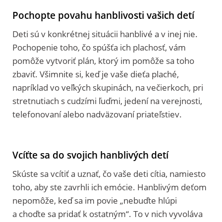
Pochopte povahu hanblivosti vašich detí
Deti sú v konkrétnej situácii hanblivé a v inej nie.
Pochopenie toho, čo spúšťa ich plachosť, vám
pomôže vytvoriť plán, ktorý im pomôže sa toho
zbaviť. Všimnite si, keď je vaše dieťa plaché,
napríklad vo veľkých skupinách, na večierkoch, pri
stretnutiach s cudzími ľuďmi, jedení na verejnosti,
telefonovaní alebo nadväzovaní priateľstiev.
Vcíťte sa do svojich hanblivých detí
Skúste sa vcítiť a uznať, čo vaše deti cítia, namiesto
toho, aby ste zavrhli ich emócie. Hanblivým deťom
nepomôže, keď sa im povie „nebuďte hlúpi
a choďte sa pridať k ostatným“. To v nich vyvoláva