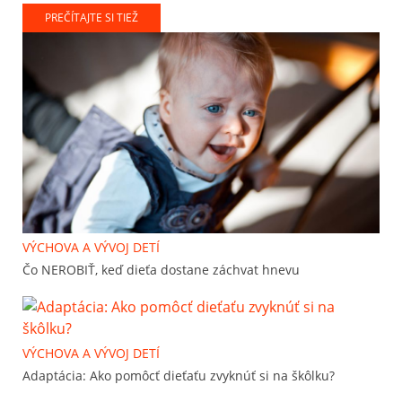
PREČÍTAJTE SI TIEŽ
VÝCHOVA A VÝVOJ DETÍ
Čo NEROBIŤ, keď dieťa dostane záchvat hnevu
VÝCHOVA A VÝVOJ DETÍ
Adaptácia: Ako pomôcť dieťaťu zvyknúť si na škôlku?