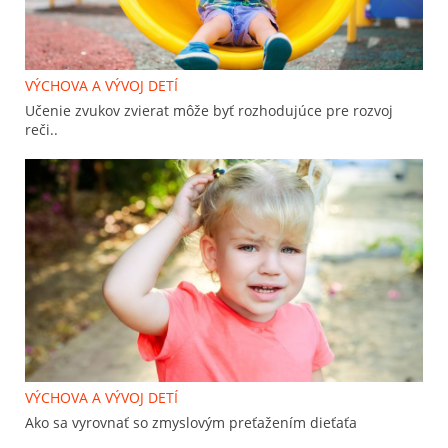
VÝCHOVA A VÝVOJ DETÍ
Učenie zvukov zvierat môže byť rozhodujúce pre rozvoj
reči..
VÝCHOVA A VÝVOJ DETÍ
Ako sa vyrovnať so zmyslovým preťažením dieťaťa