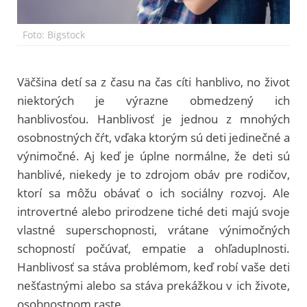
Foto: Bigstock
Väčšina detí sa z času na čas cíti hanblivo, no život
niektorých je výrazne obmedzený ich
hanblivosťou. Hanblivosť je jednou z mnohých
osobnostných čŕt, vďaka ktorým sú deti jedinečné a
výnimočné. Aj keď je úplne normálne, že deti sú
hanblivé, niekedy je to zdrojom obáv pre rodičov,
ktorí sa môžu obávať o ich sociálny rozvoj. Ale
introvertné alebo prirodzene tiché deti majú svoje
vlastné superschopnosti, vrátane výnimočných
schopností počúvať, empatie a ohľaduplnosti.
Hanblivosť sa stáva problémom, keď robí vaše deti
nešťastnými alebo sa stáva prekážkou v ich živote,
osobnostnom raste.