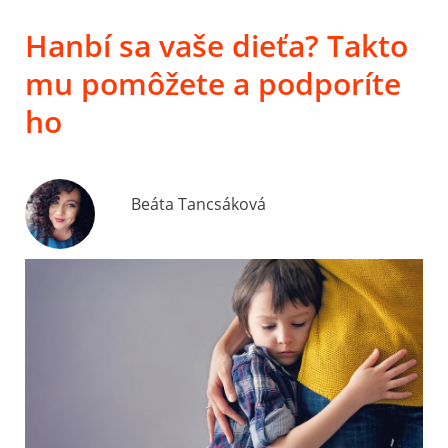
Hanbí sa vaše dieťa? Takto
mu pomôžete a podporíte
ho
Beáta Tancsáková