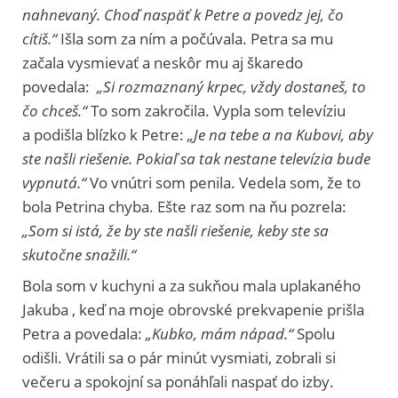
nahnevaný. Choď naspäť k Petre a povedz jej, čo
cítiš.“
Išla som za ním a počúvala. Petra sa mu
začala vysmievať a neskôr mu aj škaredo
povedala:
„Si rozmaznaný krpec, vždy dostaneš, to
čo chceš.“
To som zakročila. Vypla som televíziu
a podišla blízko k Petre:
„Je na tebe a na Kubovi, aby
ste našli riešenie. Pokiaľ sa tak nestane televízia bude
vypnutá.“
Vo vnútri som penila. Vedela som, že to
bola Petrina chyba. Ešte raz som na ňu pozrela:
„Som si istá, že by ste našli riešenie, keby ste sa
skutočne snažili.“
Bola som v kuchyni a za sukňou mala uplakaného
Jakuba , keď na moje obrovské prekvapenie prišla
Petra a povedala:
„Kubko, mám nápad.“
Spolu
odišli. Vrátili sa o pár minút vysmiati, zobrali si
večeru a spokojní sa ponáhľali naspať do izby.