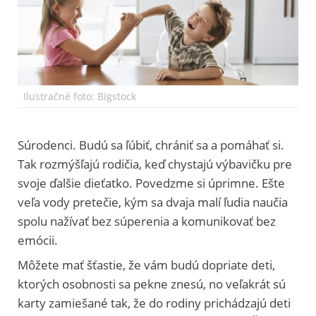
Ilustračné foto: Bigstock
Súrodenci. Budú sa ľúbiť, chrániť sa a pomáhať si.
Tak rozmýšľajú rodičia, keď chystajú výbavičku pre
svoje ďalšie dieťatko. Povedzme si úprimne. Ešte
veľa vody pretečie, kým sa dvaja malí ľudia naučia
spolu nažívať bez súperenia a komunikovať bez
emócii.
Môžete mať šťastie, že vám budú dopriate deti,
ktorých osobnosti sa pekne znesú, no veľakrát sú
karty zamiešané tak, že do rodiny prichádzajú deti