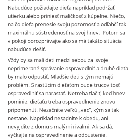
Nabudúce požiadajte dieťa napríklad podržať
utierku alebo priniesť maličkosť z kúpeľne. Niečo,
na čo dieťa prenesie svoju pozornosť a odľahčí tak
maximálnu sústredenosť na svoj hnev. Potom sa
v pokoji porozprávajte ako sa má takáto situácia
nabudúce riešiť.
Vždy by sa mali deti medzi sebou za svoje
neprimerané správanie ospravedlniť a druhé dieťa
by malo odpustiť. Mladšie deti s tým nemajú
problém. S rastúcim dieťaťom bude trucovitosť
ospravedlniť sa narastať. Netreba tlačiť, keď hnev
pominie, dieťaťu treba ospravedlnenie znovu
pripomenúť. Nezačnite veľkú „vec“, kým sa tak
nestane. Napríklad nesadnite k obedu, ani
nevyjdite z domu s malými rivalmi. Ak sa dá,
vyčkajte na ospravedlnenie a odpustenie.