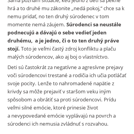
Sama poznám situácie, keď jedno z detí sa pekne
hrá a to druhé mu zákonite „nedá pokoj,“ chce sa k
nemu pridať, no ten druhý súrodenec v tom
momente nemá záujem.
Súrodenci sa neustále
podnecujú a dávajú o sebe vedieť jeden
druhému, a je jedno, či o to ten druhý práve
stojí.
Toto je veľmi častý zdroj konfliktu a plaču
malých súrodencov, ako aj boj o vlastníctvo.
Deti sú častokrát za negatívne a agresívne prejavy
voči súrodencovi trestané a rodičia ich učia potláčať
svoje pocity. Lenže to nahromadené napätie z
krivdy sa môže prejaviť v staršom veku iným
spôsobom a obrátiť sa proti súrodencovi. Prídu
veľmi silné emócie, ktoré prinesie život
a nevypovedané emócie vyplávajú na povrch a
súrodenci ich nemusia zvládnuť s rozvahou.