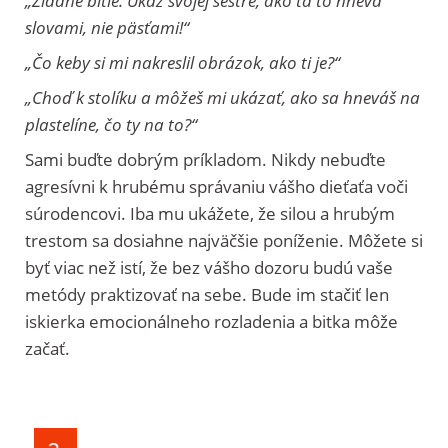
„Žiadne bitie. Ukáž svojej sestre, ako ťa to hnevá
slovami, nie päsťami!“
„Čo keby si mi nakreslil obrázok, ako ti je?“
„Choď k stolíku a môžeš mi ukázať, ako sa hneváš na
plastelíne, čo ty na to?“
Sami buďte dobrým príkladom. Nikdy nebuďte
agresívni k hrubému správaniu vášho dieťaťa voči
súrodencovi. Iba mu ukážete, že silou a hrubým
trestom sa dosiahne najväčšie poníženie. Môžete si
byť viac než istí, že bez vášho dozoru budú vaše
metódy praktizovať na sebe. Bude im stačiť len
iskierka emocionálneho rozladenia a bitka môže
začať.