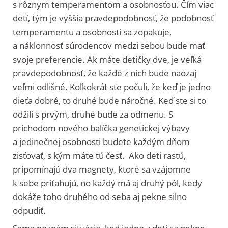
s rôznym temperamentom a osobnosťou. Čím viac
detí, tým je vyššia pravdepodobnosť, že podobnosť
temperamentu a osobnosti sa zopakuje,
a náklonnosť súrodencov medzi sebou bude mať
svoje preferencie. Ak máte detičky dve, je veľká
pravdepodobnosť, že každé z nich bude naozaj
veľmi odlišné. Koľkokrát ste počuli, že keď je jedno
dieťa dobré, to druhé bude náročné. Keď ste si to
odžili s prvým, druhé bude za odmenu. S
príchodom nového balíčka genetickej výbavy
a jedinečnej osobnosti budete každým dňom
zisťovať, s kým máte tú česť. Ako deti rastú,
pripomínajú dva magnety, ktoré sa vzájomne
k sebe priťahujú, no každý má aj druhý pól, kedy
dokáže toho druhého od seba aj pekne silno
odpudiť.