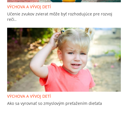
VÝCHOVA A VÝVOJ DETÍ
Učenie zvukov zvierat môže byť rozhodujúce pre rozvoj
reči..
VÝCHOVA A VÝVOJ DETÍ
Ako sa vyrovnať so zmyslovým preťažením dieťaťa