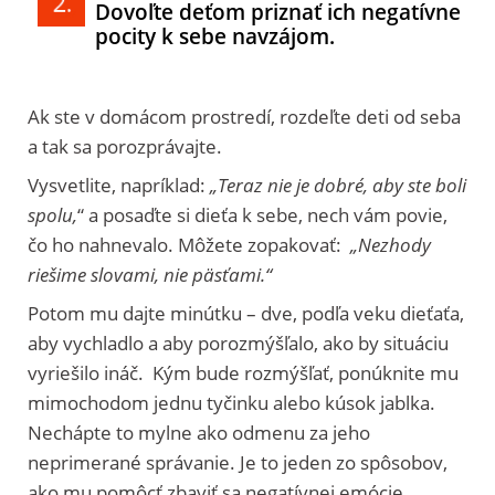
Dovoľte deťom priznať ich negatívne
pocity k sebe navzájom.
Ak ste v domácom prostredí, rozdeľte deti od seba
a tak sa porozprávajte.
Vysvetlite, napríklad:
„Teraz nie je dobré, aby ste boli
spolu,
“ a posaďte si dieťa k sebe, nech vám povie,
čo ho nahnevalo. Môžete zopakovať:
„Nezhody
riešime slovami, nie päsťami.“
Potom mu dajte minútku – dve, podľa veku dieťaťa,
aby vychladlo a aby porozmýšľalo, ako by situáciu
vyriešilo ináč. Kým bude rozmýšľať, ponúknite mu
mimochodom jednu tyčinku alebo kúsok jablka.
Nechápte to mylne ako odmenu za jeho
neprimerané správanie. Je to jeden zo spôsobov,
ako mu pomôcť zbaviť sa negatívnej emócie.