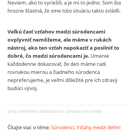
Neviem, ako to vyriešili, a je mi to jedno. Som iba
hrozne šťastná, že sme túto situáciu takto zvládli.
Veľkú časť vzťahov medzi súrodencami
ovplyvniť nemôžeme, ale máme v rukách
nástroj, ako ten vzťah nepokaziť a posilniť to
dobré, čo medzi súrodencami je.
Umenie
každodenne dokazovať, že deti máme radi
rovnakou mierou a žiadneho súrodenca
nepreferujeme, je veľmi dôležité pre ich zdravý
budúci vývoj.
Zdroj: Adele Faber, Elaine Mazlish: Súrodenci bez rivality
Čítajte viac o téme:
Súrodenci
,
Vzťahy medzi deťmi