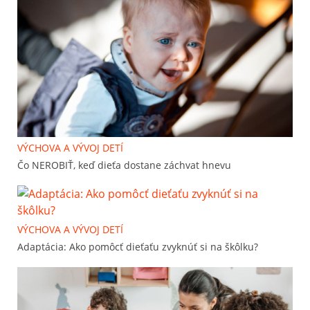
VÝCHOVA A VÝVOJ DETÍ
Čo NEROBIŤ, keď dieťa dostane záchvat hnevu
VÝCHOVA A VÝVOJ DETÍ
Adaptácia: Ako pomôcť dieťaťu zvyknúť si na škôlku?