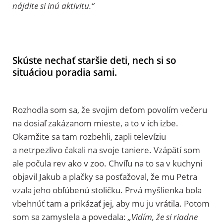
nájdite si inú aktivitu.“
Skúste nechať staršie deti, nech si so
situáciou poradia sami.
Rozhodla som sa, že svojim deťom povolím večeru
na dosiaľ zakázanom mieste, a to v ich izbe.
Okamžite sa tam rozbehli, zapli televíziu
a netrpezlivo čakali na svoje taniere. Vzápätí som
ale počula rev ako v zoo. Chvíľu na to sa v kuchyni
objavil Jakub a plačky sa posťažoval, že mu Petra
vzala jeho obľúbenú stoličku. Prvá myšlienka bola
vbehnúť tam a prikázať jej, aby mu ju vrátila. Potom
som sa zamyslela a povedala:
„Vidím, že si riadne