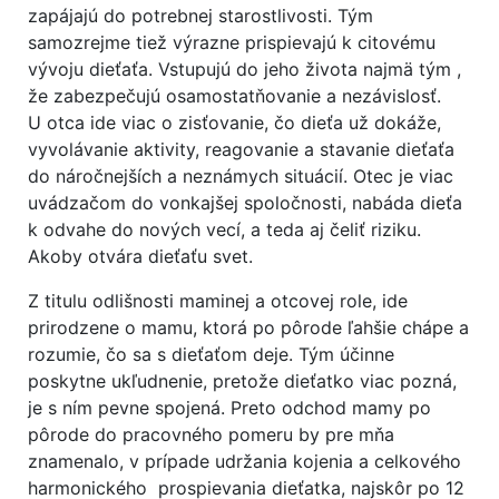
zapájajú do potrebnej starostlivosti. Tým
samozrejme tiež výrazne prispievajú k citovému
vývoju dieťaťa. Vstupujú do jeho života najmä tým ,
že zabezpečujú osamostatňovanie a nezávislosť.
U otca ide viac o zisťovanie, čo dieťa už dokáže,
vyvolávanie aktivity, reagovanie a stavanie dieťaťa
do náročnejších a neznámych situácií. Otec je viac
uvádzačom do vonkajšej spoločnosti, nabáda dieťa
k odvahe do nových vecí, a teda aj čeliť riziku.
Akoby otvára dieťaťu svet.
Z titulu odlišnosti maminej a otcovej role, ide
prirodzene o mamu, ktorá po pôrode ľahšie chápe a
rozumie, čo sa s dieťaťom deje. Tým účinne
poskytne ukľudnenie, pretože dieťatko viac pozná,
je s ním pevne spojená. Preto odchod mamy po
pôrode do pracovného pomeru by pre mňa
znamenalo, v prípade udržania kojenia a celkového
harmonického prospievania dieťatka, najskôr po 12