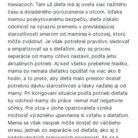
mesiacoch. Tam už dieťa má aj oveľa viac nažitého
času a doladeného porozumenia s otcom. Vďaka
mamou poskytovanému bezpečiu, dieťa získalo
odolnosť na výraznú premenu v prevládajúcej
starostlivosti smerom od maminej k otcovej, ktorú
môže zvládnuť. Je však potrebné pravdivo sledovať
a empatizovať sa s dieťaťom, aby sa proces
separácie od mamy citlivo nastavil, podľa jeho
aktuálnych potrieb. Aj keď všetko prebehne hladko,
mama by nemala dieťatko opúšťať na viac ako 8
hodín, a to preto, aby dieťa malo priestor dostať
potrebnú dávku starostlivosti a lásky naďalej aj od
mamy. Pri korigovaní situácie podľa potrieb dieťaťa
by odchod mamy do práce nemal mať negatívne
účinky. Pre otca v úlohe opatrovateľa vzniká
možnosť výrazného upevnenia si vzťahu s dieťaťom.
Mama sa však naopak môže dostať do väčšieho
stresu, jednak zo separácie od dieťaťa, ako aj z
nadobudnutých pracovných povinností. Ak sa k