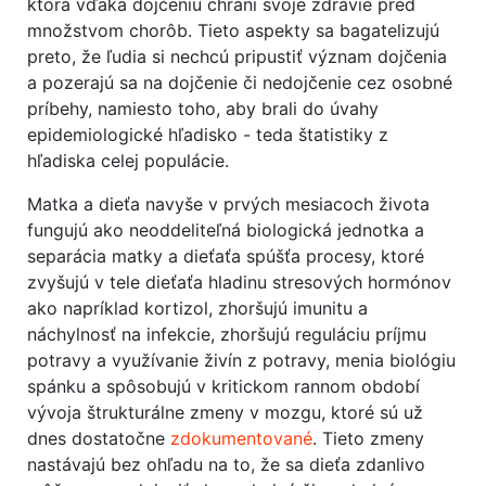
ktorá vďaka dojčeniu chráni svoje zdravie pred
množstvom chorôb. Tieto aspekty sa bagatelizujú
preto, že ľudia si nechcú pripustiť význam dojčenia
a pozerajú sa na dojčenie či nedojčenie cez osobné
príbehy, namiesto toho, aby brali do úvahy
epidemiologické hľadisko - teda štatistiky z
hľadiska celej populácie.
Matka a dieťa navyše v prvých mesiacoch života
fungujú ako neoddeliteľná biologická jednotka a
separácia matky a dieťaťa spúšťa procesy, ktoré
zvyšujú v tele dieťaťa hladinu stresových hormónov
ako napríklad kortizol, zhoršujú imunitu a
náchylnosť na infekcie, zhoršujú reguláciu príjmu
potravy a využívanie živín z potravy, menia biológiu
spánku a spôsobujú v kritickom rannom období
vývoja štrukturálne zmeny v mozgu, ktoré sú už
dnes dostatočne
zdokumentované
. Tieto zmeny
nastávajú bez ohľadu na to, že sa dieťa zdanlivo