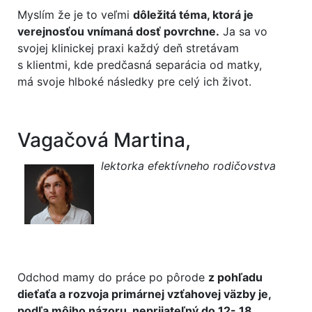
Myslím že je to veľmi
dôležitá téma, ktorá je
verejnosťou vnímaná dosť povrchne.
Ja sa vo
svojej klinickej praxi každý deň stretávam
s klientmi, kde predčasná separácia od matky,
má svoje hlboké následky pre celý ich život.
Vagačová Martina,
lektorka efektívneho rodičovstva
Odchod mamy do práce po pôrode
z pohľadu
dieťaťa a rozvoja primárnej vzťahovej väzby je,
podľa môjho názoru, neprijateľný do 12- 18