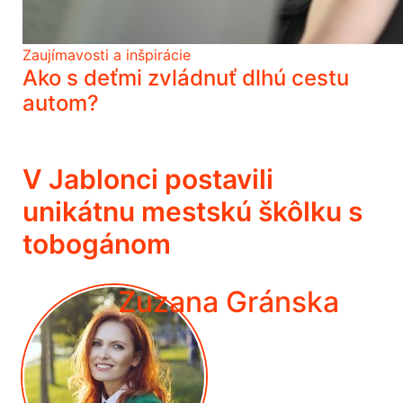
Zaujímavosti a inšpirácie
Ako s deťmi zvládnuť dlhú cestu
autom?
V Jablonci postavili
unikátnu mestskú škôlku s
tobogánom
Zuzana Gránska