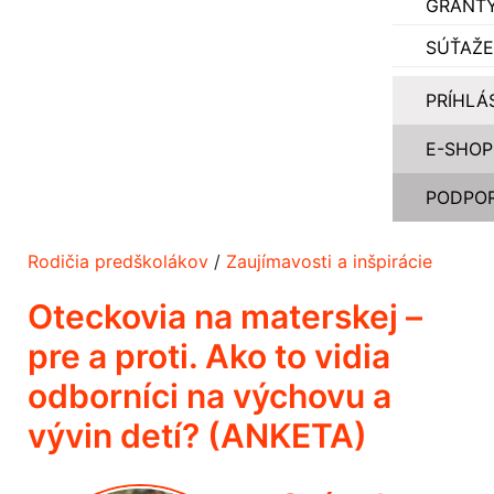
GRANT
SÚŤAŽE
PRÍHLÁ
E-SHOP
PODPOR
Rodičia predškolákov
/
Zaujímavosti a inšpirácie
Oteckovia na materskej –
pre a proti. Ako to vidia
odborníci na výchovu a
vývin detí? (ANKETA)