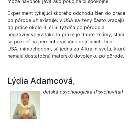
môže navonok javiť ako pokojné či spokojné.
Experiment týkajúci skorého odchodu žien do práce
po pôrode už existuje: v USA sa ženy často vracajú
do práce okolo 3. či 6. týždňa po pôrode a
negatívny vplyv takejto praxe je dobre známy, stačí
sa pozrieť na percento výlučne dojčiacich žien.
USA, mimochodom, sú jedna zo 4 krajín sveta, ktoré
nemajú dostatočnú materskú dovolenku po pôrode.
Lýdia Adamcová,
detská psychologička (Psychovital)