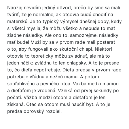
Naozaj nevidím jediný dôvod, prečo by sme sa mali
tváriť, že je normálne, ak otcovia budú chodiť na
materskú. Je to typický výmysel dnešnej doby, kedy
si všetci myslia, že môžu všetko a nebude to mať
žiadne následky. Ale ono to, samozrejme, následky
mať bude! Muži by sa v prvom rade mali postarať
o to, aby fungovali ako skutoční chlapi. Niektorí
otcovia to teoreticky môžu zvládnuť, ale má to
jeden háčik: zvládnu to len chlapsky.
A to je presne
to, čo dieťa nepotrebuje.
Dieťa predsa v prvom rade
potrebuje vľúdnu a nežnú mamu. A potom
spoľahlivého a pevného otca. Väzba medzi mamou
a dieťaťom je vrodená. Vzniká od prvej sekundy po
počatí. Väzba medzi otcom a dieťaťom je len
získaná. Otec sa otcom musí naučiť byť. A to je
predsa obrovský rozdiel!