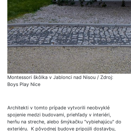
Montessori škôlka v Jablonci nad Nisou / Zdroj:
Boys Play Nice
Architekti v tomto prípade vytvorili neobvyklé
spojenie medzi budovami, priehľady v interiéri,
herňu na streche, alebo šmýkačku "vybiehajúcu" do
exteriéru. K pôvodnej budove pripojili dostavbu,