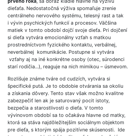
prvého roka
, sa dôraz kladie hlavne na výživu
dieťaťa. Nedostatočná výživa spomaľuje zrenie
centrálneho nervového systému, telesný rast a tak
i vývin psychických funkcií a procesov. Väčšina
matiek v tomto období dojčí svoje dieťa. Pri dojčení
si dieťa vytvára emocionálny vzťah s matkou
prostredníctvom fyzického kontaktu, verbálnej,
neverbálnej komunikácie. Postupne si vytvára
vzťahy aj na iné konkrétne osoby (otec, súrodenci
starí rodičia...), reaguje na nich mimikou – úsmevom.
Rozlišuje známe tváre od cudzích, vytvára si
špecifické putá. Je to obdobie otvárania sa okoliu
a získania dôvery. Tento stav však možno kvalitne
zabezpečiť len ak je saturovaný pocit istoty,
bezpečia a starostlivosti o dieťa. V tomto
vývinovom období sa to očakáva hlavne od matky,
ktorá sa stáva najdôležitejším sociálnym objektom
pre dieťa, s ktorým spája pozitívne skúsenosti. Ide