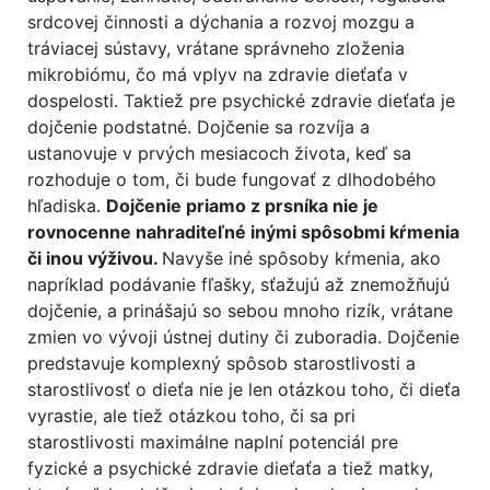
srdcovej činnosti a dýchania a rozvoj mozgu a
tráviacej sústavy, vrátane správneho zloženia
mikrobiómu, čo má vplyv na zdravie dieťaťa v
dospelosti. Taktiež pre psychické zdravie dieťaťa je
dojčenie podstatné. Dojčenie sa rozvíja a
ustanovuje v prvých mesiacoch života, keď sa
rozhoduje o tom, či bude fungovať z dlhodobého
hľadiska.
Dojčenie priamo z prsníka nie je
rovnocenne nahraditeľné inými spôsobmi kŕmenia
či inou výživou.
Navyše iné spôsoby kŕmenia, ako
napríklad podávanie fľašky, sťažujú až znemožňujú
dojčenie, a prinášajú so sebou mnoho rizík, vrátane
zmien vo vývoji ústnej dutiny či zuboradia. Dojčenie
predstavuje komplexný spôsob starostlivosti a
starostlivosť o dieťa nie je len otázkou toho, či dieťa
vyrastie, ale tiež otázkou toho, či sa pri
starostlivosti maximálne naplní potenciál pre
fyzické a psychické zdravie dieťaťa a tiež matky,