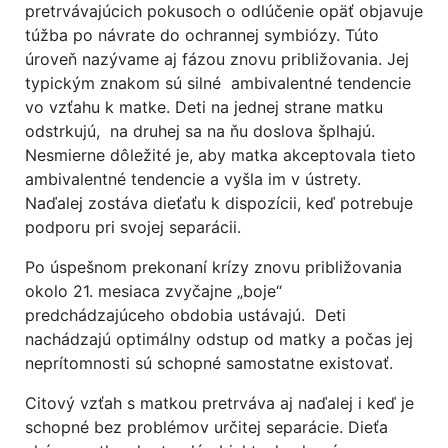
pretrvávajúcich pokusoch o odlúčenie opäť objavuje
túžba po návrate do ochrannej symbiózy. Túto
úroveň nazývame aj fázou znovu približovania. Jej
typickým znakom sú silné ambivalentné tendencie
vo vzťahu k matke. Deti na jednej strane matku
odstrkujú, na druhej sa na ňu doslova šplhajú.
Nesmierne dôležité je, aby matka akceptovala tieto
ambivalentné tendencie a vyšla im v ústrety.
Naďalej zostáva dieťaťu k dispozícii, keď potrebuje
podporu pri svojej separácii.
Po úspešnom prekonaní krízy znovu približovania
okolo 21. mesiaca zvyčajne „boje“
predchádzajúceho obdobia ustávajú. Deti
nachádzajú optimálny odstup od matky a počas jej
neprítomnosti sú schopné samostatne existovať.
Citový vzťah s matkou pretrváva aj naďalej i keď je
schopné bez problémov určitej separácie. Dieťa