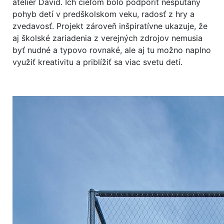
ateliér David. Ich cieľom bolo podporiť nespútaný
pohyb detí v predškolskom veku, radosť z hry a
zvedavosť. Projekt zároveň inšpiratívne ukazuje, že
aj školské zariadenia z verejných zdrojov nemusia
byť nudné a typovo rovnaké, ale aj tu možno naplno
využiť kreativitu a priblížiť sa viac svetu detí.