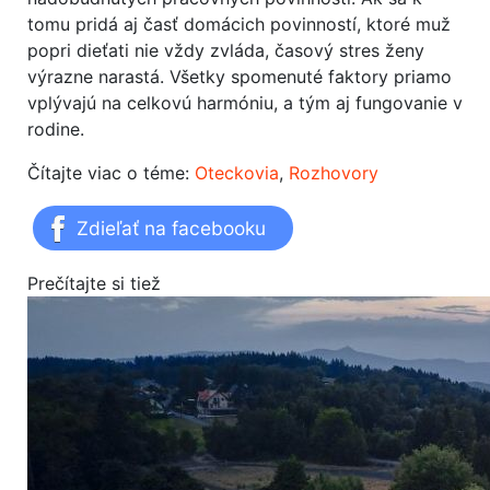
tomu pridá aj časť domácich povinností, ktoré muž
popri dieťati nie vždy zvláda, časový stres ženy
výrazne narastá. Všetky spomenuté faktory priamo
vplývajú na celkovú harmóniu, a tým aj fungovanie v
rodine.
Čítajte viac o téme:
Oteckovia
,
Rozhovory
Zdieľať na facebooku
Prečítajte si tiež