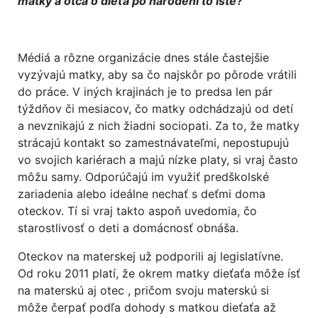
matky a otca o dieťa po narodení to isté?
Médiá a rôzne organizácie dnes stále častejšie
vyzývajú matky, aby sa čo najskôr po pôrode vrátili
do práce. V iných krajinách je to predsa len pár
týždňov či mesiacov, čo matky odchádzajú od detí
a nevznikajú z nich žiadni sociopati. Za to, že matky
strácajú kontakt so zamestnávateľmi, nepostupujú
vo svojich kariérach a majú nízke platy, si vraj často
môžu samy. Odporúčajú im využiť predškolské
zariadenia alebo ideálne nechať s deťmi doma
oteckov. Tí si vraj takto aspoň uvedomia, čo
starostlivosť o deti a domácnosť obnáša.
Oteckov na materskej už podporili aj legislatívne.
Od roku 2011 platí, že okrem matky dieťaťa môže ísť
na materskú aj otec , pričom svoju materskú si
môže čerpať podľa dohody s matkou dieťaťa až