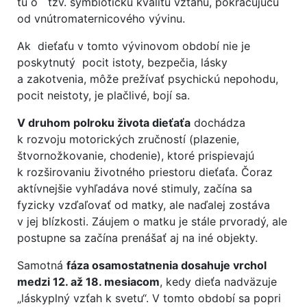
tu o tzv. symbiotickú kvalitu vzťahu, pokračujúcu
od vnútromaternicového vývinu.
Ak dieťaťu v tomto vývinovom období nie je
poskytnutý pocit istoty, bezpečia, lásky
a zakotvenia, môže prežívať psychickú nepohodu,
pocit neistoty, je plačlivé, bojí sa.
V druhom polroku života dieťaťa
dochádza
k rozvoju motorických zručností (plazenie,
štvornožkovanie, chodenie), ktoré prispievajú
k rozširovaniu životného priestoru dieťaťa. Čoraz
aktívnejšie vyhľadáva nové stimuly, začína sa
fyzicky vzďaľovať od matky, ale naďalej zostáva
v jej blízkosti. Záujem o matku je stále prvoradý, ale
postupne sa začína prenášať aj na iné objekty.
Samotná
fáza osamostatnenia dosahuje vrchol
medzi 12. až 18. mesiacom
, kedy dieťa nadväzuje
„láskyplný vzťah k svetu“. V tomto období sa popri