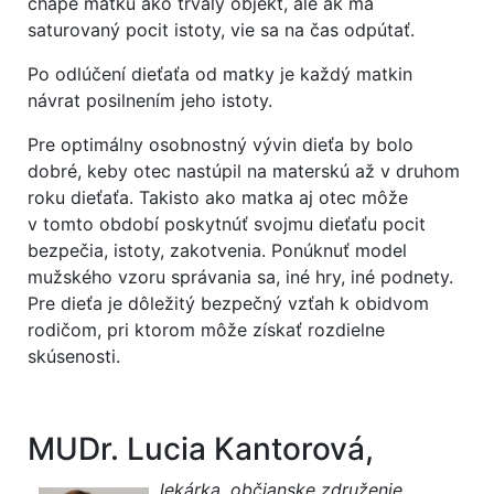
chápe matku ako trvalý objekt, ale ak má
saturovaný pocit istoty, vie sa na čas odpútať.
Po odlúčení dieťaťa od matky je každý matkin
návrat posilnením jeho istoty.
Pre optimálny osobnostný vývin dieťa by bolo
dobré, keby otec nastúpil na materskú až v druhom
roku dieťaťa. Takisto ako matka aj otec môže
v tomto období poskytnúť svojmu dieťaťu pocit
bezpečia, istoty, zakotvenia. Ponúknuť model
mužského vzoru správania sa, iné hry, iné podnety.
Pre dieťa je dôležitý bezpečný vzťah k obidvom
rodičom, pri ktorom môže získať rozdielne
skúsenosti.
MUDr. Lucia Kantorová,
lekárka, občianske združenie