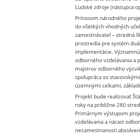
Ľudské zdroje (nástupca 
Prínosom národného proje
do všetkých vhodných učeb
zamestnávateľ – stredná šk
prostredia pre systém duál
implementácie. Významnú úl
odborného vzdelávania a pr
majstrov odborného výcvik
spolupráca so stavovskými
územnými celkami, základn
Projekt bude realizovať Št
roky na približne 280 str
Primárnym výstupom proje
vzdelávania a nárast odborn
nezamestnanosti absolven