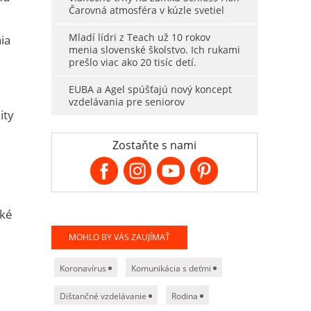
Čarovná atmosféra v kúzle svetiel
Mladí lídri z Teach už 10 rokov
ia
menia slovenské školstvo. Ich rukami
prešlo viac ako 20 tisíc detí.
EUBA a Agel spúšťajú nový koncept
vzdelávania pre seniorov
ity
Zostaňte s nami
ské
MOHLO BY VÁS ZAUJÍMAŤ
Koronavírus
Komunikácia s deťmi
Dištančné vzdelávanie
Rodina