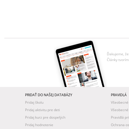
Ďakujeme, že 
Články tvorím
PRIDAŤ DO NAŠEJ DATABÁZY
PRAVIDLÁ
Pridaj školu
Všeobecné
Pridaj aktivitu pre deti
Všeobecné
Pridaj kurz pre dospelých
Pravidlá pr
Pridaj hodnotenie
Ochrana os