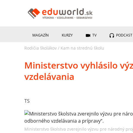
MAGAZÍN
KURZY
TV
PODCAST
Rodičia školákov
/
Kam na strednú školu
Ministerstvo vyhlásilo v
vzdelávania
TS
Ministerstvo školstva zverejnilo výzvu pre národný pro