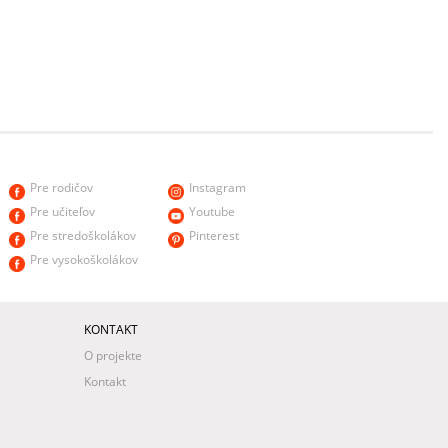
Pre rodičov
Instagram
Pre učiteľov
Youtube
Pre stredoškolákov
Pinterest
Pre vysokoškolákov
KONTAKT
O projekte
Kontakt