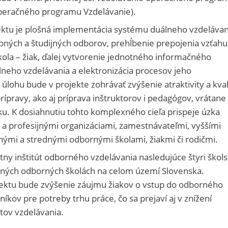
operačného programu Vzdelávanie).
ktu je plošná implementácia systému duálneho vzdelávan
ných a študijných odborov, prehĺbenie prepojenia vzťahu
ola – žiak, ďalej vytvorenie jednotného informačného
neho vzdelávania a elektronizácia procesov jeho
ohu bude v projekte zohrávať zvýšenie atraktivity a kval
ípravy, ako aj príprava inštruktorov i pedagógov, vrátane
u. K dosiahnutiu tohto komplexného cieľa prispeje úzka
 a profesijnými organizáciami, zamestnávateľmi, vyššími
ými a strednými odbornými školami, žiakmi či rodičmi.
átny inštitút odborného vzdelávania nasledujúce štyri škol
edných odborných školách na celom území Slovenska.
ktu bude zvýšenie záujmu žiakov o vstup do odborného
íkov pre potreby trhu práce, čo sa prejaví aj v znížení
tov vzdelávania.