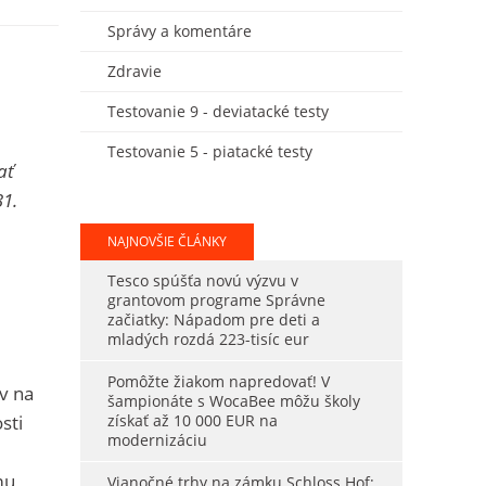
Správy a komentáre
Zdravie
Testovanie 9 - deviatacké testy
Testovanie 5 - piatacké testy
ať
31.
NAJNOVŠIE ČLÁNKY
Tesco spúšťa novú výzvu v
grantovom programe Správne
začiatky: Nápadom pre deti a
mladých rozdá 223-tisíc eur
Pomôžte žiakom napredovať! V
v na
šampionáte s WocaBee môžu školy
sti
získať až 10 000 EUR na
modernizáciu
mu
Vianočné trhy na zámku Schloss Hof: