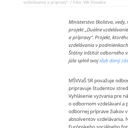
vzdelávania a prípravy“. / Foto: VW Slovakia
Ministerstvo školstva, vedy
projekt „Duálne vzdelávanie
a prípravy“. Projekt, ktor
vzdelávania v podmienkach 
Štátny inštitút odborného v
júla splnil svoj
sľub daný z
MŠVVaŠ SR považuje odborn
pripravuje študentov stre
Vyhlásenie vyzvania pre ná
o odbornom vzdelávaní a pr
odbornej príprave žiakov v
absolventov vzdelávania. 
Európskeho sociálneho fon