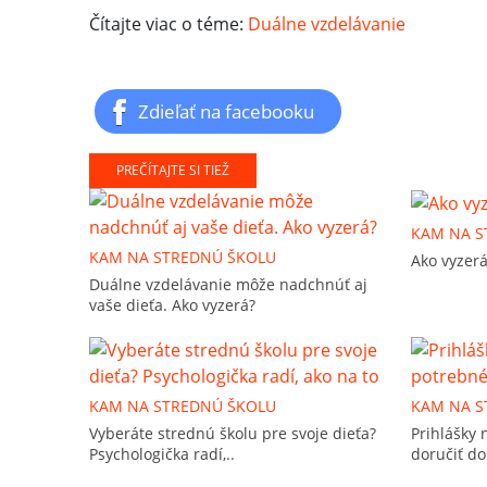
Čítajte viac o téme:
Duálne vzdelávanie
Zdieľať na facebooku
PREČÍTAJTE SI TIEŽ
KAM NA S
KAM NA STREDNÚ ŠKOLU
Ako vyzer
Duálne vzdelávanie môže nadchnúť aj
vaše dieťa. Ako vyzerá?
KAM NA STREDNÚ ŠKOLU
KAM NA S
Vyberáte strednú školu pre svoje dieťa?
Prihlášky 
Psychologička radí,..
doručiť do