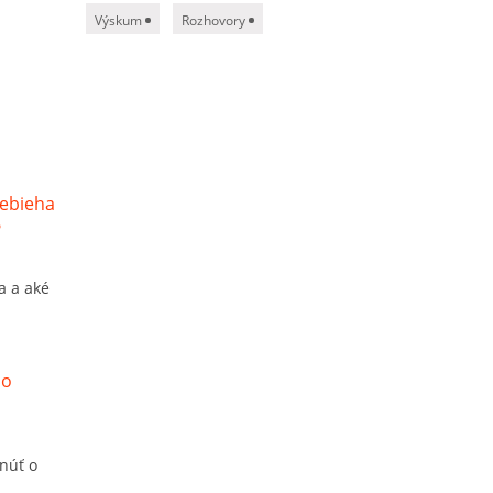
Výskum
Rozhovory
a a aké
dnúť o