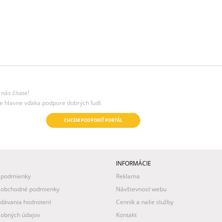
nás čítate!
e hlavne vďaka podpore dobrých ľudí.
CHCEM PODPORIŤ PORTÁL
INFORMÁCIE
 podmienky
Reklama
 obchodné podmienky
Návštevnosť webu
idávania hodnotení
Cenník a naše služby
obných údajov
Kontakt