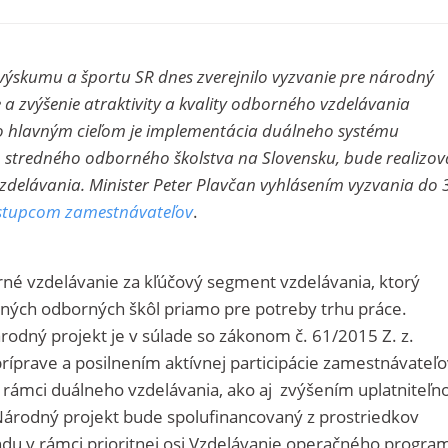
, výskumu a športu SR dnes zverejnilo vyzvanie pre národný
 a zvýšenie atraktivity a kvality odborného vzdelávania
ého hlavným cieľom je implementácia duálneho systému
stredného odborného školstva na Slovensku, bude realizov
zdelávania. Minister Peter Plavčan vyhlásením vyzvania do 
ástupcom zamestnávateľov
.
é vzdelávanie za kľúčový segment vzdelávania, ktorý
dných odborných škôl priamo pre potreby trhu práce.
rodný projekt je v súlade so zákonom č. 61/2015 Z. z.
íprave a posilnením aktívnej participácie zamestnávateľo
 rámci duálneho vzdelávania, ako aj zvýšením uplatniteľno
Národný projekt bude
spolufinancovaný z prostriedkov
du v rámci
prioritnej osi Vzdelávanie operačného progra