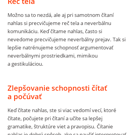
Reč tela
Možno sa to nezdá, ale aj pri samotnom čítaní
nahlas si precvičujeme reč tela a neverbálnu
komunikáciu. Keď čítame nahlas, často si
nevedome precvičujeme neverbálny prejav. Tak si
lepšie natrénujeme schopnosť argumentovať
neverbálnymi prostriedkami, mimikou
a gestikuláciou.
Zlepšovanie schopnosti čítať
a počúvať
Keď čítate nahlas, ste si viac vedomí vecí, ktoré
čítate, počujete pri čítaní a učíte sa lepšej
gramatike, štruktúre viet a pravopisu. Čítanie
nahlas je dobrý spôsob, ako sa naučiť interpretovať