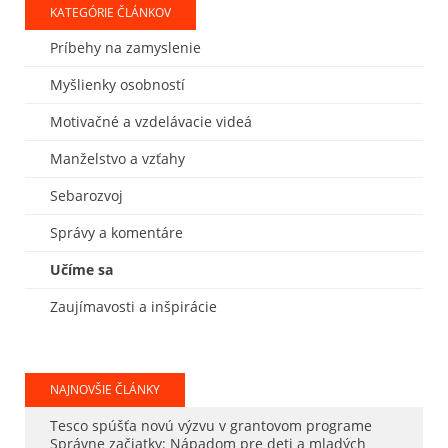
KATEGÓRIE ČLÁNKOV
Príbehy na zamyslenie
Myšlienky osobností
Motivačné a vzdelávacie videá
Manželstvo a vzťahy
Sebarozvoj
Správy a komentáre
Učíme sa
Zaujímavosti a inšpirácie
NAJNOVŠIE ČLÁNKY
Tesco spúšťa novú výzvu v grantovom programe
Správne začiatky: Nápadom pre deti a mladých