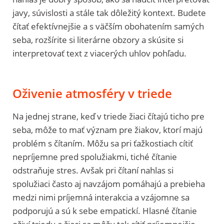
javy, súvislosti a stále tak dôležitý kontext. Budete
čítať efektívnejšie a s väčším obohatením samých
seba, rozšírite si literárne obzory a skúsite si
interpretovať text z viacerých uhlov pohľadu.
Oživenie atmosféry v triede
Na jednej strane, keď v triede žiaci čítajú ticho pre
seba, môže to mať význam pre žiakov, ktorí majú
problém s čítaním. Môžu sa pri ťažkostiach cítiť
nepríjemne pred spolužiakmi, tiché čítanie
odstraňuje stres. Avšak pri čítaní nahlas si
spolužiaci často aj navzájom pomáhajú a prebieha
medzi nimi príjemná interakcia a vzájomne sa
podporujú a sú k sebe empatickí. Hlasné čítanie