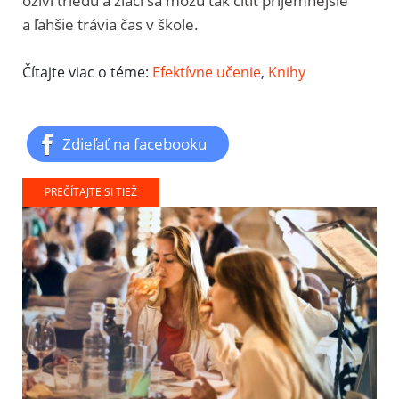
oživí triedu a žiaci sa môžu tak cítiť príjemnejšie
a ľahšie trávia čas v škole.
Čítajte viac o téme:
Efektívne učenie
,
Knihy
Zdieľať na facebooku
PREČÍTAJTE SI TIEŽ