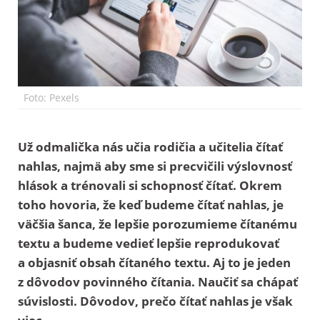
Foto: Pexels
Už odmalička nás učia rodičia a učitelia čítať
nahlas, najmä aby sme si precvičili výslovnosť
hlások a trénovali si schopnosť čítať. Okrem
toho hovoria, že keď budeme čítať nahlas, je
väčšia šanca, že lepšie porozumieme čítanému
textu a budeme vedieť lepšie reprodukovať
a objasniť obsah čítaného textu. Aj to je jeden
z dôvodov povinného čítania. Naučiť sa chápať
súvislosti. Dôvodov, prečo čítať nahlas je však