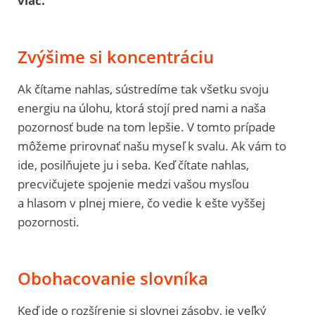
viac.
Zvýšime si koncentráciu
Ak čítame nahlas, sústredíme tak všetku svoju
energiu na úlohu, ktorá stojí pred nami a naša
pozornosť bude na tom lepšie. V tomto prípade
môžeme prirovnať našu myseľ k svalu. Ak vám to
ide, posilňujete ju i seba. Keď čítate nahlas,
precvičujete spojenie medzi vašou mysľou
a hlasom v plnej miere, čo vedie k ešte vyššej
pozornosti.
Obohacovanie slovníka
Keď ide o rozšírenie si slovnej zásoby, je veľký