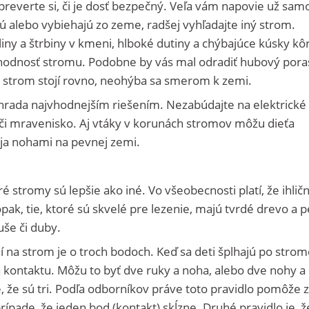
preverte si, či je dosť bezpečný. Veľa vám napovie už sam
ú alebo vybiehajú zo zeme, radšej vyhľadajte iný strom.
hliny a štrbiny v kmeni, hlboké dutiny a chýbajúce kúsky kô
hodnosť stromu. Podobne by vás mal odradiť hubový pora
 strom stojí rovno, neohýba sa smerom k zemi.
áhrada najvhodnejším riešením. Nezabúdajte na elektrické
 či mravenisko. Aj vtáky v korunách stromov môžu dieťa
toja nohami na pevnej zemi.
ré stromy sú lepšie ako iné. Vo všeobecnosti platí, že ihlič
ak, tie, ktoré sú skvelé pre lezenie, majú tvrdé drevo a 
še či duby.
í na strom je o troch bodoch. Keď sa deti šplhajú po strom
a kontaktu. Môžu to byť dve ruky a noha, alebo dve nohy a 
e, že sú tri. Podľa odborníkov práve toto pravidlo pomôže z
pade, že jeden bod (kontakt) skĺzne. Druhé pravidlo je, že