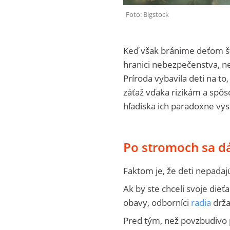
Foto: Bigstock
Keď však bránime deťom št
hranici nebezpečenstva, 
Príroda vybavila deti na to
záťaž vďaka rizikám a spô
hľadiska ich paradoxne vys
Po stromoch sa dá
Faktom je, že deti nepadaj
Ak by ste chceli svoje die
obavy, odborníci
radia
drža
Pred tým, než povzbudivo p