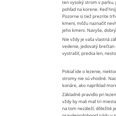
ten vysoký strom v parku, 
pohľad na korene. Keď hnij
Pozorne si tiež prezrite tr
kmeni, môžu naznačiť nev
jeho kmeni. Navyše, dobrý
Nie vždy je vaša vlastná z
vedenie, jedovatý brečtan
vystrašiť, predsa len, nes
Pokiaľ ide o lezenie, niekto
stromy nie sú vhodné. Naop
konáre, ako napríklad moru
Základné pravidlo pri lezen
vždy by mali mať tri miest
na tom nezáleží, dôležité j
pravdepodobnosť pádu v prí