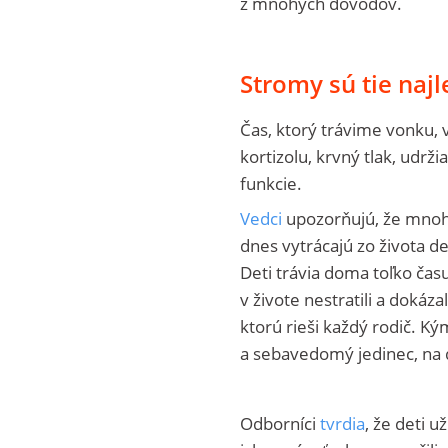
z mnohých dôvodov.
Stromy sú tie najl
Čas, ktorý trávime vonku,
kortizolu, krvný tlak, udrž
funkcie.
Vedci
upozorňujú, že mnohé 
dnes vytrácajú zo života d
Deti trávia doma toľko čas
v živote nestratili a dokáza
ktorú rieši každý rodič. Ký
a sebavedomý jedinec, na 
Odborníci
tvrdia
, že deti 