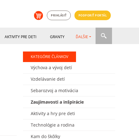
PRIHLÁSIŤ
PODPORIŤ PORTÁL
AKTIVITY PRE DETI
GRANTY
ĎALŠIE
KATEGÓRIE ČLÁNKOV
Výchova a vývoj detí
Vzdelávanie detí
Sebarozvoj a motivácia
Zaujímavosti a inšpirácie
Aktivity a hry pre deti
Technológie a rodina
Kam do škôlky