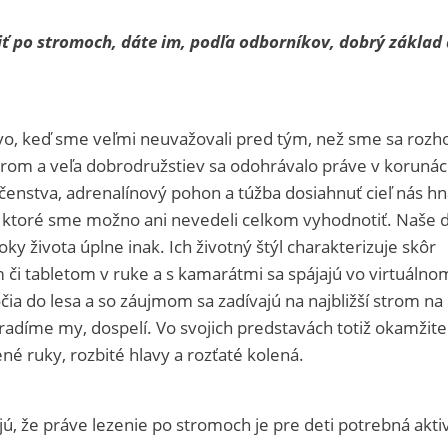
ziť po stromoch, dáte im, podľa odborníkov, dobrý základ
vo, keď sme veľmi neuvažovali pred tým, než sme sa rozho
strom a veľa dobrodružstiev sa odohrávalo práve v koruná
enstva, adrenalínový pohon a túžba dosiahnuť cieľ nás hn
 ktoré sme možno ani nevedeli celkom vyhodnotiť. Naše d
oky života úplne inak. Ich životný štýl charakterizuje skôr
či tabletom v ruke a s kamarátmi sa spájajú vo virtuálno
ročia do lesa a so záujmom sa zadívajú na najbližší strom na
radíme my, dospelí. Vo svojich predstavách totiž okamžite
é ruky, rozbité hlavy a rozťaté kolená.
ú, že práve lezenie po stromoch je pre deti potrebná aktiv