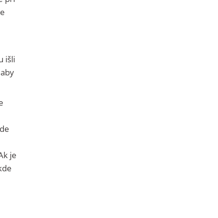
re
 išli
 aby
e
jde
Ak je
kde