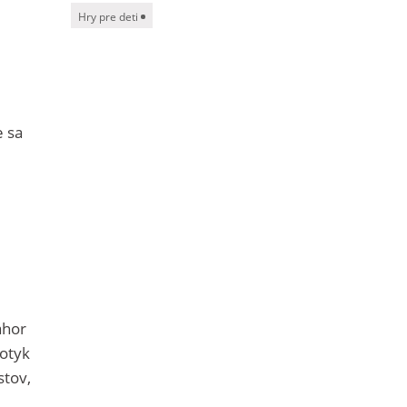
Hry pre deti
e sa
e
ahor
dotyk
stov,