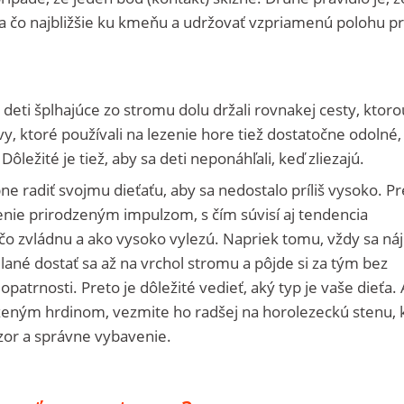
sa čo najbližšie ku kmeňu a udržovať vzpriamenú polohu p
 deti šplhajúce zo stromu dolu držali rovnakej cesty, ktorou
vy, ktoré používali na lezenie hore tiež dostatočne odolné,
Dôležité je tiež, aby sa deti neponáhľali, keď zliezajú.
 radiť svojmu dieťaťu, aby sa nedostalo príliš vysoko. Pr
zenie prirodzeným impulzom, s čím súvisí aj tendencia
čo zvládnu a ako vysoko vylezú. Napriek tomu, vždy sa ná
lané dostať sa až na vrchol stromu a pôjde si za tým bez
patrnosti. Preto je dôležité vedieť, aký typ je vaše dieťa. 
eným hrdinom, vezmite ho radšej na horolezeckú stenu, 
zor a správne vybavenie.