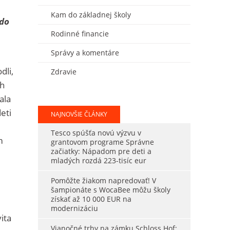
Kam do základnej školy
 do
Rodinné financie
Správy a komentáre
dli,
Zdravie
ch
ala
eti
NAJNOVŠIE ČLÁNKY
Tesco spúšťa novú výzvu v
m
grantovom programe Správne
začiatky: Nápadom pre deti a
mladých rozdá 223-tisíc eur
Pomôžte žiakom napredovať! V
šampionáte s WocaBee môžu školy
získať až 10 000 EUR na
modernizáciu
ita
Vianočné trhy na zámku Schloss Hof: