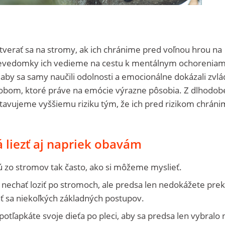
verať sa na stromy, ak ich chránime pred voľnou hrou na
nevedomky ich vedieme na cestu k mentálnym ochoreniam
, aby sa samy naučili odolnosti a emocionálne dokázali zvl
sobom, ktoré práve na emócie výrazne pôsobia. Z dlhodo
tavujeme vyššiemu riziku tým, že ich pred rizikom chráni
 liezť aj napriek obavám
ú zo stromov tak často, ako si môžeme myslieť.
ťa nechať loziť po stromoch, ale predsa len nedokážete pre
ť sa niekoľkých základných postupov.
otľapkáte svoje dieťa po pleci, aby sa predsa len vybralo 