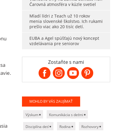
Čarovná atmosféra v kúzle svetiel
Mladí lídri z Teach už 10 rokov
menia slovenské školstvo. Ich rukami
prešlo viac ako 20 tisíc detí.
ónu
EUBA a Agel spúšťajú nový koncept
vzdelávania pre seniorov
Zostaňte s nami
 sa
avie.
MOHLO BY VÁS ZAUJÍMAŤ
Výskum
Komunikácia s deťmi
usia
Disciplína detí
Rodina
Rozhovory