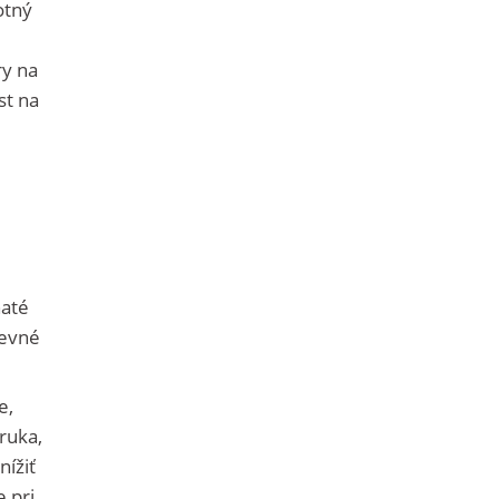
otný
ry na
st na
naté
pevné
e,
ruka,
nížiť
 pri