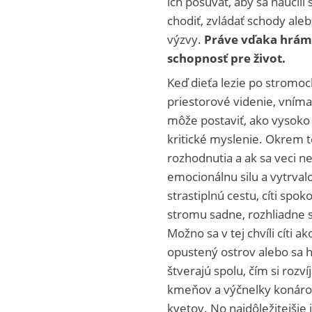
ich posúvať, aby sa naučili 
chodiť, zvládať schody aleb
výzvy.
Práve vďaka hrám s
schopnosť pre život.
Keď dieťa lezie po stromoc
priestorové videnie, vníma
môže postaviť, ako vysoko m
kritické myslenie. Okrem t
rozhodnutia a ak sa veci n
emocionálnu silu a vytrvalo
strastiplnú cestu, cíti sp
stromu sadne, rozhliadne s
Možno sa v tej chvíli cíti 
opustený ostrov alebo sa h
štverajú spolu, čím si rozví
kmeňov a výčnelky konárov, 
kvetov. No najdôležitejšie 