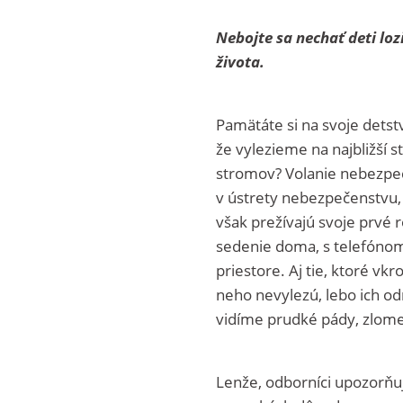
Nebojte sa nechať deti lo
života.
Pamätáte si na svoje detst
že vylezieme na najbližší 
stromov? Volanie nebezpeč
v ústrety nebezpečenstvu,
však prežívajú svoje prvé r
sedenie doma, s telefónom 
priestore. Aj tie, ktoré vk
neho nevylezú, lebo ich od
vidíme prudké pády, zlomen
Lenže, odborníci upozorňuj