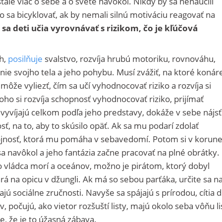
stále viac o sebe a o svete navôkol. Nikdy by sa nenaučili
o sa bicyklovať, ak by nemali silnú motiváciu reagovať na
a deti učia vyrovnávať s rizikom, čo je kľúčová
h,
posilňuje
svalstvo, rozvíja hrubú motoriku, rovnováhu,
nie svojho tela a jeho pohybu. Musí zvážiť, na ktoré konár
ôže vyliezť, čím sa učí vyhodnocovať riziko a rozvíja si
oho si rozvíja schopnosť vyhodnocovať riziko, prijímať
evyvíjajú celkom podľa jeho predstavy, dokáže v sebe nájsť
sť, na to, aby to skúsilo opäť. Ak sa mu podarí zdolať
okojnosť, ktorá mu pomáha v sebavedomí. Potom si v korun
a navôkol a jeho fantázia začne pracovať na plné obrátky.
ako vládca morí a oceánov, možno je pirátom, ktorý dobyl
rá na opicu v džungli. Ak má so sebou parťáka, určite sa n
jajú sociálne zručnosti. Navyše sa spájajú s prírodou, cítia 
počujú, ako vietor rozšuští listy, majú okolo seba vôňu li
je, že je to úžasná zábava.