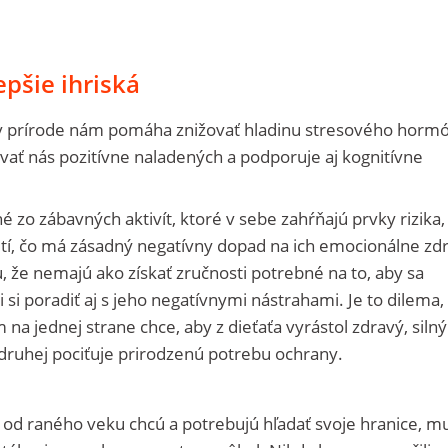
epšie ihriská
 v prírode nám pomáha znižovať hladinu stresového horm
iavať nás pozitívne naladených a podporuje aj kognitívne
zo zábavných aktivít, ktoré v sebe zahŕňajú prvky rizika,
etí, čo má zásadný negatívny dopad na ich emocionálne zdr
u, že nemajú ako získať zručnosti potrebné na to, aby sa
li si poradiť aj s jeho negatívnymi nástrahami. Je to dilema,
m na jednej strane chce, aby z dieťaťa vyrástol zdravý, silný
druhej pociťuje prirodzenú potrebu ochrany.
už od raného veku chcú a potrebujú hľadať svoje hranice, m