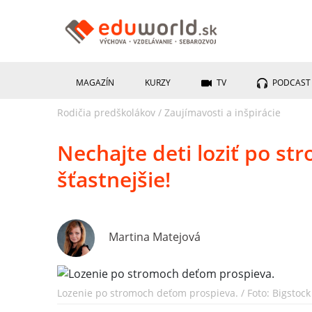
MAGAZÍN
KURZY
TV
PODCAST
Rodičia predškolákov
/
Zaujímavosti a inšpirácie
Nechajte deti loziť po st
šťastnejšie!
Martina Matejová
Lozenie po stromoch deťom prospieva. / Foto: Bigstock