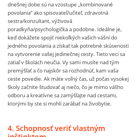
dnešnej dobe sú na vzostupe „kombinované
povolania“ ako spisovateľ/učiteľ, zdravotná
sestra/konzultant, výživová
poradkyňa/psychologička a podobne. Ideálne je,
keď dokážete spojiť niekoľkých vašich vášní do
jedného povolania a získať tak potrebné skúsenosti
na vytvorenie vašej jedinečnej cesty. Tieto veci sa
zatiaľ v školách neučia. Vy sami musíte nad tým
premýšľať a čo najskôr sa rozhodnúť, kam vaša
ceste povedie. Ak máte voľný čas, už počas vysokej
školy začnite študovať aj niečo, čo je mimo vášho
odboru a kreatívne sa zamýšľajte nad cestami,
ktorými by ste si mohli zarábať na živobytie.
4. Schopnosť veriť vlastným
inštinktom