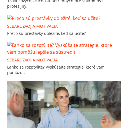
13 kľúčových zručností potrebných pre súkromný i
profesijný..
SEBAROZVOJ A MOTIVÁCIA
Prečo sú prestávky dôležité, keď sa učíte?
SEBAROZVOJ A MOTIVÁCIA
Ľahko sa rozptýlite? Vyskúšajte stratégie, ktoré vám
pomôžu..