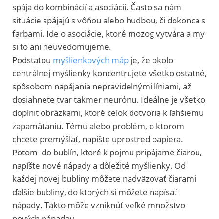
spája do kombinácií a asociácií. Často sa nám
situácie spájajú s vôňou alebo hudbou, či dokonca s
farbami. Ide o asociácie, ktoré mozog vytvára a my
si to ani neuvedomujeme.
Podstatou
myšlienkových máp
je, že okolo
centrálnej myšlienky koncentrujete všetko ostatné,
spôsobom napájania nepravidelnými líniami, až
dosiahnete tvar takmer neurónu. Ideálne je všetko
doplniť obrázkami, ktoré celok dotvoria k ľahšiemu
zapamätaniu. Tému alebo problém, o ktorom
chcete premýšľať, napíšte uprostred papiera.
Potom do bublín, ktoré k pojmu pripájame čiarou,
napíšte nové nápady a dôležité myšlienky. Od
každej novej bubliny môžete nadväzovať čiarami
ďalšie bubliny, do ktorých si môžete napísať
nápady. Takto môže vzniknúť veľké množstvo
nových nápadov.