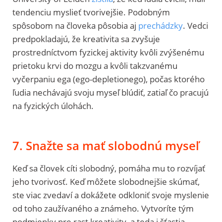
tendenciu myslieť tvorivejšie. Podobným
spôsobom na človeka pôsobia aj
prechádzky
. Vedci
predpokladajú, že kreativita sa zvyšuje
prostredníctvom fyzickej aktivity kvôli zvýšenému
prietoku krvi do mozgu a kvôli takzvanému
vyčerpaniu ega (ego-depletionego), počas ktorého
ľudia nechávajú svoju myseľ blúdiť, zatiaľ čo pracujú
na fyzických úlohách.
7. Snažte sa mať slobodnú myseľ
Keď sa človek cíti slobodný, pomáha mu to rozvíjať
jeho tvorivosť. Keď môžete slobodnejšie skúmať,
ste viac zvedaví a dokážete odkloniť svoje myslenie
od toho zaužívaného a známeho. Vytvoríte tým
podmienky pre rast kreativity, a teda i šťastia.