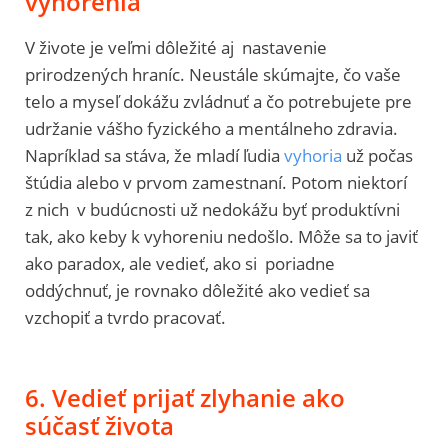
vyhorenia
V živote je veľmi dôležité aj nastavenie
prirodzených hraníc. Neustále skúmajte, čo vaše
telo a myseľ dokážu zvládnuť a čo potrebujete pre
udržanie vášho fyzického a mentálneho zdravia.
Napríklad sa stáva, že mladí ľudia
vyhoria
už počas
štúdia alebo v prvom zamestnaní. Potom niektorí
z nich v budúcnosti už nedokážu byť produktívni
tak, ako keby k vyhoreniu nedošlo. Môže sa to javiť
ako paradox, ale vedieť, ako si poriadne
oddýchnuť, je rovnako dôležité ako vedieť sa
vzchopiť a tvrdo pracovať.
6. Vedieť prijať zlyhanie ako
súčasť života