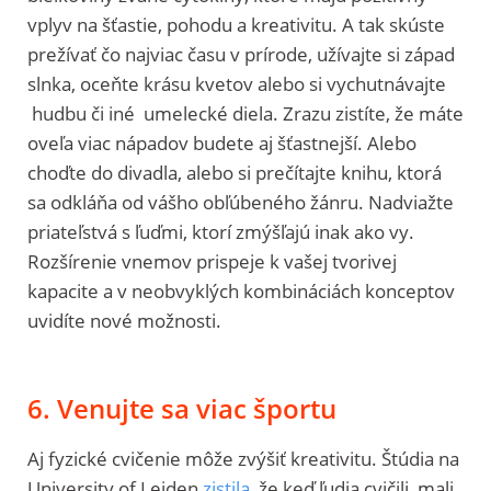
vplyv na šťastie, pohodu a kreativitu. A tak skúste
prežívať čo najviac času v prírode, užívajte si západ
slnka, oceňte krásu kvetov alebo si vychutnávajte
hudbu či iné umelecké diela. Zrazu zistíte, že máte
oveľa viac nápadov budete aj šťastnejší. Alebo
choďte do divadla, alebo si prečítajte knihu, ktorá
sa odkláňa od vášho obľúbeného žánru. Nadviažte
priateľstvá s ľuďmi, ktorí zmýšľajú inak ako vy.
Rozšírenie vnemov prispeje k vašej tvorivej
kapacite a v neobvyklých kombináciách konceptov
uvidíte nové možnosti.
6. Venujte sa viac športu
Aj fyzické cvičenie môže zvýšiť kreativitu. Štúdia na
University of Leiden
zistila
, že keď ľudia cvičili, mali