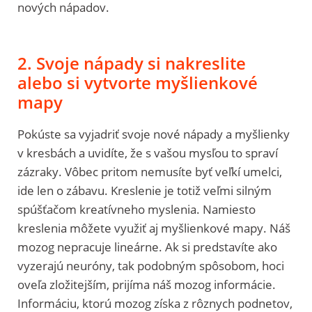
nových nápadov.
2. Svoje nápady si nakreslite
alebo si vytvorte myšlienkové
mapy
Pokúste sa vyjadriť svoje nové nápady a myšlienky
v kresbách a uvidíte, že s vašou mysľou to spraví
zázraky. Vôbec pritom nemusíte byť veľkí umelci,
ide len o zábavu. Kreslenie je totiž veľmi silným
spúšťačom kreatívneho myslenia. Namiesto
kreslenia môžete využiť aj myšlienkové mapy. Náš
mozog nepracuje lineárne. Ak si predstavíte ako
vyzerajú neuróny, tak podobným spôsobom, hoci
oveľa zložitejším, prijíma náš mozog informácie.
Informáciu, ktorú mozog získa z rôznych podnetov,