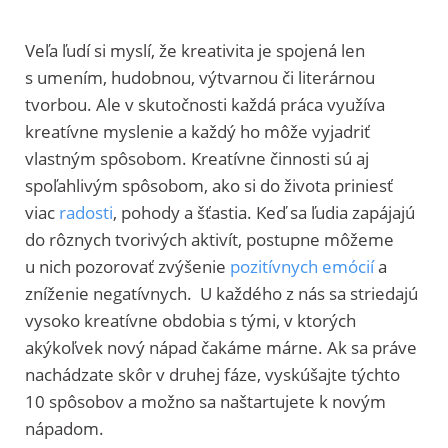
Veľa ľudí si myslí, že kreativita je spojená len
s umením, hudobnou, výtvarnou či literárnou
tvorbou. Ale v skutočnosti každá práca využíva
kreatívne myslenie a každý ho môže vyjadriť
vlastným spôsobom. Kreatívne činnosti sú aj
spoľahlivým spôsobom, ako si do života priniesť
viac
radosti
, pohody a šťastia. Keď sa ľudia zapájajú
do rôznych tvorivých aktivít, postupne môžeme
u nich pozorovať zvýšenie
pozitívnych emócií
a
zníženie negatívnych. U každého z nás sa striedajú
vysoko kreatívne obdobia s tými, v ktorých
akýkoľvek nový nápad čakáme márne. Ak sa práve
nachádzate skôr v druhej fáze, vyskúšajte týchto
10 spôsobov a možno sa naštartujete k novým
nápadom.