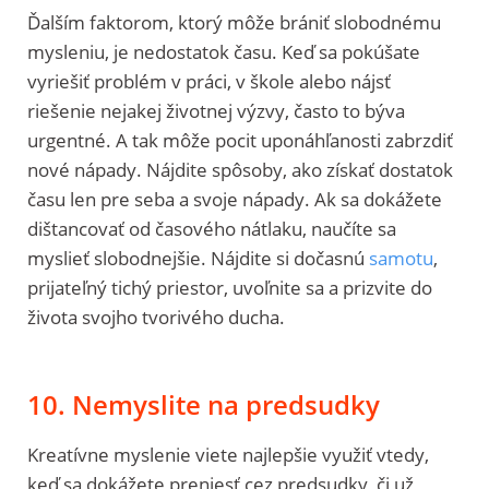
Ďalším faktorom, ktorý môže brániť slobodnému
mysleniu, je nedostatok času. Keď sa pokúšate
vyriešiť problém v práci, v škole alebo nájsť
riešenie nejakej životnej výzvy, často to býva
urgentné. A tak môže pocit uponáhľanosti zabrzdiť
nové nápady. Nájdite spôsoby, ako získať dostatok
času len pre seba a svoje nápady. Ak sa dokážete
dištancovať od časového nátlaku, naučíte sa
myslieť slobodnejšie. Nájdite si dočasnú
samotu
,
prijateľný tichý priestor, uvoľnite sa a prizvite do
života svojho tvorivého ducha.
10. Nemyslite na predsudky
Kreatívne myslenie viete najlepšie využiť vtedy,
keď sa dokážete preniesť cez predsudky, či už