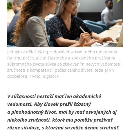
Jedným z dôležitých predpokladov kvalitného uplatnenia
na trhu práce, ale aj šťastného a spokojného prežívania
súkromného života súvisí so získavaním nových vedomostí,
zručností a kompetencií počas celého života, teda aj v v
dospelosti. / Foto: Bigstock
V súčasnosti nestačí mať len akademické
vedomosti. Aby človek prežil šťastný
a plnohodnotný život, mal by mať osvojených aj
niekoľko zručností, ktoré mu pomôžu prežívať
rôzne situácie, s ktorými sa môže denne stretnúť.