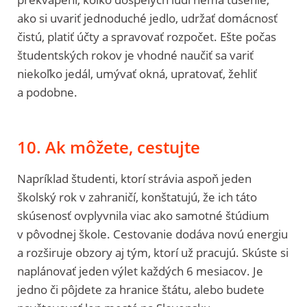
ako si uvariť jednoduché jedlo, udržať domácnosť
čistú, platiť účty a spravovať rozpočet. Ešte počas
študentských rokov je vhodné naučiť sa variť
niekoľko jedál, umývať okná, upratovať, žehliť
a podobne.
10. Ak môžete, cestujte
Napríklad študenti, ktorí strávia aspoň jeden
školský rok v zahraničí, konštatujú, že ich táto
skúsenosť ovplyvnila viac ako samotné štúdium
v pôvodnej škole. Cestovanie dodáva novú energiu
a rozširuje obzory aj tým, ktorí už pracujú. Skúste si
naplánovať jeden výlet každých 6 mesiacov. Je
jedno či pôjdete za hranice štátu, alebo budete