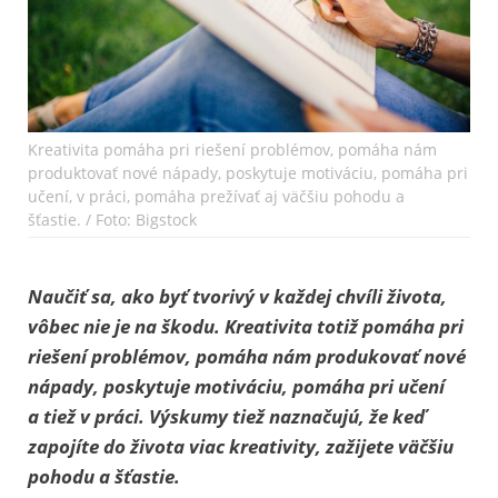
Kreativita pomáha pri riešení problémov, pomáha nám
produktovať nové nápady, poskytuje motiváciu, pomáha pri
učení, v práci, pomáha prežívať aj väčšiu pohodu a
šťastie. / Foto: Bigstock
Naučiť sa, ako byť tvorivý v každej chvíli života,
vôbec nie je na škodu. Kreativita totiž pomáha pri
riešení problémov, pomáha nám produkovať nové
nápady, poskytuje motiváciu, pomáha pri učení
a tiež v práci. Výskumy tiež naznačujú, že keď
zapojíte do života viac kreativity, zažijete väčšiu
pohodu a šťastie.