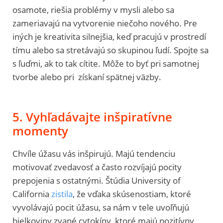
osamote, riešia problémy v mysli alebo sa
zameriavajú na vytvorenie niečoho nového. Pre
iných je kreativita silnejšia, keď pracujú v prostredí
tímu alebo sa stretávajú so skupinou ľudí. Spojte sa
s ľuďmi, ak to tak cítite. Môže to byť pri samotnej
tvorbe alebo pri získaní spätnej väzby.
5. Vyhľadávajte inšpiratívne
momenty
Chvíle úžasu vás inšpirujú. Majú tendenciu
motivovať zvedavosť a často rozvíjajú pocity
prepojenia s ostatnými. Štúdia University of
California
zistila
, že vďaka skúsenostiam, ktoré
vyvolávajú pocit úžasu, sa nám v tele uvoľňujú
bielkoviny zvané cytokíny, ktoré majú pozitívny