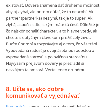
existovať. Dôvera znamená dať druhému možnosť,
aby aj zlyhal, ale pritom dúfať, že to neurobí. Ak
partner (partnerka) nezlyhá, tak je to super. Ak
zlyhá, aspoň zistíte, s kým máte tú česť. Dôležité je
čo najskôr odhaliť charakter, a to hlavne vtedy, ak
chcete s dotyčným človekom prežiť celý život.
Buďte úprimní a rozprávajte aj o tom, čo vás trápi.
Vypovedaná radosť je dvojnásobnou radosťou a
vypovedaná starosť je polovičnou starosťou.
Najvyšším prejavom dôvery je prezradiť si
navzájom tajomstvá. Verte jeden druhému.
8. Učte sa, ako dobre
komunikovať a vyjednávať
Komunikácia
nie je iba o tom, ako byť dobrým