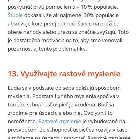
poskytnúť prvú pomoc len 5 – 10 % populácie.
Štúdie
dokázali, že ak najmenej 30% populácie
absolvuje kurz prvej pomoci, šance na prežitie
obete nehody alebo úrazu sa značne zvyšujú. Toto
je dostatočná motivácia na to, aby sme venovali
pozornosť aj tento problematike.
13. Využívajte rastové myslenie
Ľudia sa v podstate od seba odlišujú spôsobom
myslenia. Podstata fixného myslenia spočíva v
tom, že schopnosť uspieť je vrodená. Buď sa
zrodíme pre úspech, alebo nie. Ovplyvniť to
nemôžeme.
Rastové myslenie
je vybudované na
presvedčení, že schopnosť uspieť sa rozvíja v čase
a môžeme na úspechu pracovať. Rastové myslenie