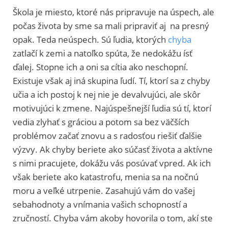
Škola je miesto, ktoré nás pripravuje na úspech, ale
počas života by sme sa mali pripraviť aj na presný
opak. Teda neúspech. Sú ľudia, ktorých
chyba
zatlačí k zemi a natoľko spúta, že nedokážu ísť
ďalej. Stopne ich a oni sa cítia ako neschopní.
Existuje však aj iná skupina ľudí. Tí, ktorí sa z chyby
učia a ich postoj k nej nie je devalvujúci, ale skôr
motivujúci k zmene. Najúspešnejší ľudia sú tí, ktorí
vedia zlyhať s gráciou a potom sa bez väčších
problémov začať znovu a s radosťou riešiť ďalšie
výzvy. Ak chyby beriete ako súčasť života a aktívne
s nimi pracujete, dokážu vás posúvať vpred. Ak ich
však beriete ako katastrofu, menia sa na nočnú
moru a veľké utrpenie. Zasahujú vám do vašej
sebahodnoty a vnímania vašich schopností a
zručností. Chyba vám akoby hovorila o tom, akí ste