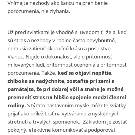
Vnímajte nezhody ako šancu na prehĺbenie
porozumenia, nie zlyhania.
Už pred sviatkami je vhodné si uvedomiť, že aj keď
sú stres a nezhody v rodine často nevyhnutné,
nemusia zatieniť skutočnú krásu a posolstvo
Vianoc. Nejde o dokonalosť, ale o prítomnosť
milovaných ľudí, prítomnosť ocenenia a prítomnosť
porozumenia. Takže,
keď sa objaví napätie,
zhlboka sa nadýchnite, zostaňte pri zemi a
pamätajte, že pri dobrej vôli a snahe je možné
premeniť stres na hlbšie spojenie medzi členmi
rodiny.
S týmto nastavením mysle môžete sviatky
prijať ako príležitosť na vytváranie zmysluplných
stretnutí a trvalých spomienok. Základom je zostať
pokojný, efektívne komunikovať a podporovať