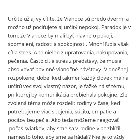
Určite už aj vy cítite, že Vianoce sú predo dvermi a
možno už pociťujete aj určitý nepokoj. Paradox je v
tom, že Vianoce by mali byť hlavne o pokoji,
spomalení, radosti a spokojnosti. Mnohí ľudia však
cítia stres. A to nielen z upratovania, nakupovania,
pečenia. Často cítia stres z predstavy, že musia
absolvovať povinné vianočné návštevy. V dnešnej
rozpoltenej dobe, keď takmer každý človek má na
určitú vec svoj vlastný názor, je ťažké nájsť tému,
pri ktorej by komunikácia prebiehala pokojne. Zle
zvolená téma môže rozdeliť rodiny v čase, keď
potrebujeme viac spojenia, súcitu, empatie a
pocitov bezpečia. Ako teda môžeme reagovať
počas sviatkov, aby sme sa v rodine viac zblížili,
namiesto toho, aby sme sa hádali? Nie je to vždy