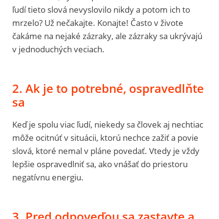
ľudí tieto slová nevyslovilo nikdy a potom ich to
mrzelo? Už nečakajte. Konajte! Často v živote
čakáme na nejaké zázraky, ale zázraky sa ukrývajú
v jednoduchých veciach.
2. Ak je to potrebné, ospravedlňte
sa
Keď je spolu viac ľudí, niekedy sa človek aj nechtiac
môže ocitnúť v situácii, ktorú nechce zažiť a povie
slová, ktoré nemal v pláne povedať. Vtedy je vždy
lepšie ospravedlniť sa, ako vnášať do priestoru
negatívnu energiu.
3. Pred odpoveďou sa zastavte a