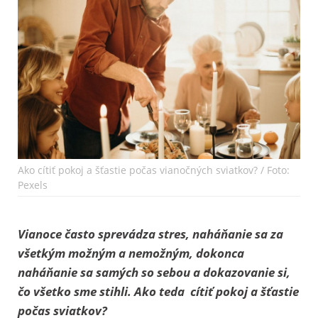
Ako cítiť pokoj a šťastie počas vianočných sviatkov? / Foto:
Pexels
Vianoce často sprevádza stres, naháňanie sa za
všetkým možným a nemožným, dokonca
naháňanie sa samých so sebou a dokazovanie si,
čo všetko sme stihli. Ako teda cítiť pokoj a šťastie
počas sviatkov?