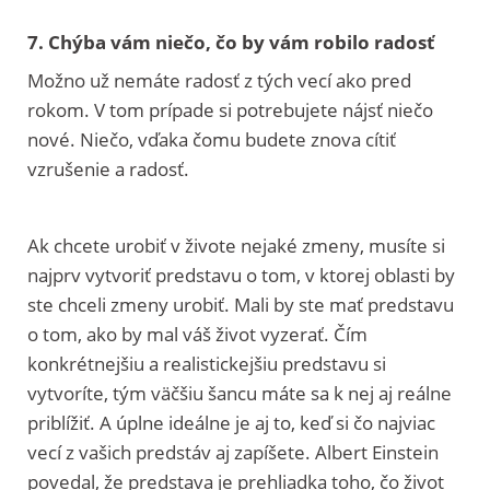
7. Chýba vám niečo, čo by vám robilo radosť
Možno už nemáte radosť z tých vecí ako pred
rokom. V tom prípade si potrebujete nájsť niečo
nové. Niečo, vďaka čomu budete znova cítiť
vzrušenie a radosť.
Ak chcete urobiť v živote nejaké zmeny, musíte si
najprv vytvoriť predstavu o tom, v ktorej oblasti by
ste chceli zmeny urobiť. Mali by ste mať predstavu
o tom, ako by mal váš život vyzerať. Čím
konkrétnejšiu a realistickejšiu predstavu si
vytvoríte, tým väčšiu šancu máte sa k nej aj reálne
priblížiť. A úplne ideálne je aj to, keď si čo najviac
vecí z vašich predstáv aj zapíšete. Albert Einstein
povedal, že predstava je prehliadka toho, čo život