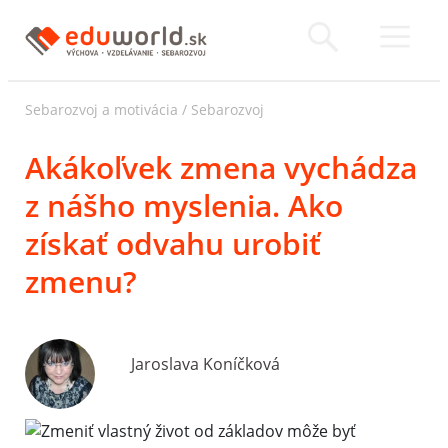
Sebarozvoj a motivácia
/
Sebarozvoj
Akákoľvek zmena vychádza
z nášho myslenia. Ako
získať odvahu urobiť
zmenu?
Jaroslava Koníčková