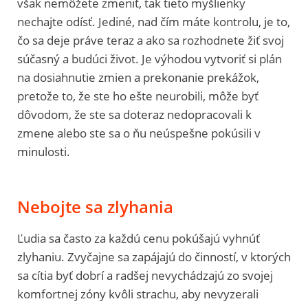
však nemôžete zmeniť, tak tieto myšlienky
nechajte odísť. Jediné, nad čím máte kontrolu, je to,
čo sa deje práve teraz a ako sa rozhodnete žiť svoj
súčasný a budúci život. Je výhodou vytvoriť si plán
na dosiahnutie zmien a prekonanie prekážok,
pretože to, že ste ho ešte neurobili, môže byť
dôvodom, že ste sa doteraz nedopracovali k
zmene alebo ste sa o ňu neúspešne pokúsili v
minulosti.
Nebojte sa zlyhania
Ľudia sa často za každú cenu pokúšajú vyhnúť
zlyhaniu. Zvyčajne sa zapájajú do činností, v ktorých
sa cítia byť dobrí a radšej nevychádzajú zo svojej
komfortnej zóny kvôli strachu, aby nevyzerali