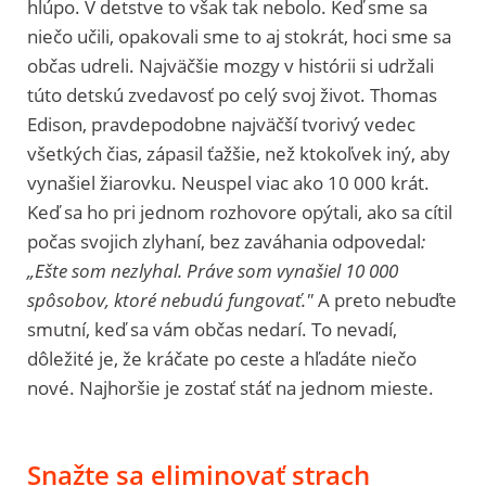
hlúpo. V detstve to však tak nebolo. Keď sme sa
niečo učili, opakovali sme to aj stokrát, hoci sme sa
občas udreli. Najväčšie mozgy v histórii si udržali
túto detskú zvedavosť po celý svoj život. Thomas
Edison, pravdepodobne najväčší tvorivý vedec
všetkých čias, zápasil ťažšie, než ktokoľvek iný, aby
vynašiel žiarovku. Neuspel viac ako 10 000 krát.
Keď sa ho pri jednom rozhovore opýtali, ako sa cítil
počas svojich zlyhaní, bez zaváhania odpovedal
:
„Ešte som nezlyhal. Práve som vynašiel 10 000
spôsobov, ktoré nebudú fungovať."
A preto nebuďte
smutní, keď sa vám občas nedarí. To nevadí,
dôležité je, že kráčate po ceste a hľadáte niečo
nové. Najhoršie je zostať stáť na jednom mieste.
Snažte sa eliminovať strach