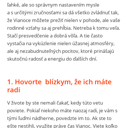
ľahké, ale so správnym nastavením mysle
a s určitými zručnosťami sa dá všetko zvládnuť tak,
že Vianoce môžete prežiť nielen v pohode, ale vaše
rodinné vzťahy sa aj prehĺbia. Netreba k tomu veľa.
Stačí presvedčenie a dobrá vôľa. A tie často
vystačia na vykúzlenie nielen úžasnej atmosféry,
ale aj nezabudnuteľných pocitov, ktoré prinášajú
skutočnú radosť a energiu do ďalších dní.
1. Hovorte blízkym, že ich máte
radi
V živote by ste nemali čakať, kedy túto vetu
poviete. Pokiaľ niekoho máte naozaj radi, je vám s
tými ľuďmi nádherne, povedzte im to. Ak ste to
ešte nestihli, využite práve čas Vianoc. Viete koľko