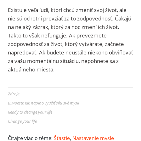
Existuje veľa ľudí, ktorí chcú zmeniť svoj život, ale
nie sú ochotní prevziať za to zodpovednosť. Čakajú
na nejaký zázrak, ktorý za noc zmení ich život.
Takto to však nefunguje. Ak prevezmete
zodpovednosť za život, ktorý vytvárate, začnete
napredovať. Ak budete neustále niekoho obviňovať
za vašu momentálnu situáciu, nepohnete sa z
aktuálneho miesta.
Zdroje:
B.Moestl: Jak naplno využíť sílu své mysli
Ready to change your life
Change your life
Čítajte viac o téme:
Šťastie
,
Nastavenie mysle