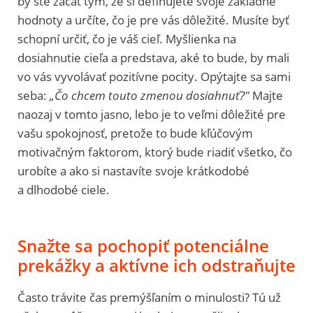
by ste začať tým, že si definujete svoje základné
hodnoty a určíte, čo je pre vás dôležité. Musíte byť
schopní určiť, čo je váš cieľ. Myšlienka na
dosiahnutie cieľa a predstava, aké to bude, by mali
vo vás vyvolávať pozitívne pocity. Opýtajte sa sami
seba:
„Čo chcem touto zmenou dosiahnuť?"
Majte
naozaj v tomto jasno, lebo je to veľmi dôležité pre
vašu spokojnosť, pretože to bude kľúčovým
motivačným faktorom, ktorý bude riadiť všetko, čo
urobíte a ako si nastavíte svoje krátkodobé
a dlhodobé ciele.
Snažte sa pochopiť potenciálne
prekážky a aktívne ich odstraňujte
Často trávite čas premýšľaním o minulosti? Tú už