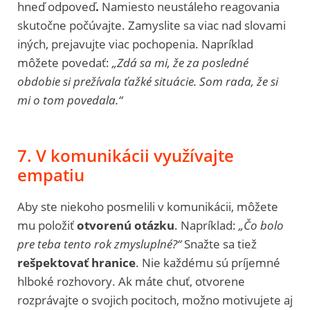
hneď odpoveď
.
Namiesto neustáleho reagovania
skutočne počúvajte. Zamyslite sa viac nad slovami
iných, prejavujte viac pochopenia. Napríklad
môžete povedať:
„Zdá sa mi, že za posledné
obdobie si prežívala ťažké situácie. Som rada, že si
mi o tom povedala.“
7. V komunikácii využívajte
empatiu
Aby ste niekoho posmelili v komunikácii, môžete
mu položiť
otvorenú otázku
. Napríklad:
„Čo bolo
pre teba tento rok zmysluplné?“
Snažte sa tiež
rešpektovať hranice
. Nie každému sú príjemné
hlboké rozhovory. Ak máte chuť, otvorene
rozprávajte o svojich pocitoch, možno motivujete aj