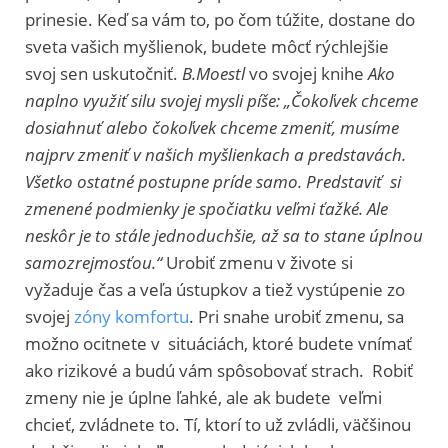
prinesie. Keď sa vám to, po čom túžite, dostane do
sveta vašich myšlienok, budete môcť rýchlejšie
svoj sen uskutočniť.
B.Moestl
vo svojej knihe
Ako
naplno využiť silu svojej mysli píše: „Čokoľvek chceme
dosiahnuť alebo čokoľvek chceme zmeniť, musíme
najprv zmeniť v našich myšlienkach a predstavách.
Všetko ostatné postupne príde samo. Predstaviť si
zmenené podmienky je spočiatku veľmi ťažké. Ale
neskôr je to stále jednoduchšie, až sa to stane úplnou
samozrejmosťou.“
Urobiť zmenu v živote si
vyžaduje čas a veľa ústupkov a tiež vystúpenie zo
svojej
zóny komfortu
. Pri snahe urobiť zmenu, sa
možno ocitnete v situáciách, ktoré budete vnímať
ako rizikové a budú vám spôsobovať strach.
Robiť
zmeny nie je úplne ľahké, ale ak budete veľmi
chcieť, zvládnete to. Tí, ktorí to už zvládli, väčšinou