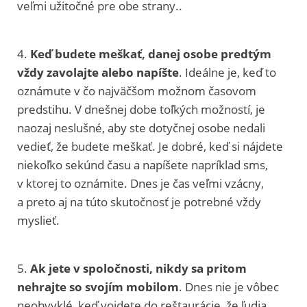
veľmi užitočné pre obe strany..
4.
Keď budete meškať, danej osobe predtým
vždy zavolajte alebo
napíšte
. Ideálne je, keď to
oznámute v čo najväčšom možnom časovom
predstihu. V dnešnej dobe toľkých možností, je
naozaj neslušné, aby ste dotyčnej osobe nedali
vedieť, že budete meškať. Je dobré, keď si nájdete
niekoľko sekúnd času a napíšete napríklad sms,
v ktorej to oznámite. Dnes je čas veľmi vzácny,
a preto aj na túto skutočnosť je potrebné vždy
myslieť.
5.
Ak jete v spoločnosti, nikdy sa pritom
nehrajte so svojím mobilom
. Dnes nie je vôbec
neobvyklé, keď vojdete do reštaurácie, že ľudia