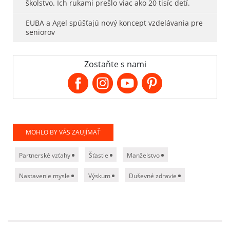
školstvo. Ich rukami prešlo viac ako 20 tisíc detí.
EUBA a Agel spúšťajú nový koncept vzdelávania pre
seniorov
Zostaňte s nami
MOHLO BY VÁS ZAUJÍMAŤ
Partnerské vzťahy
Šťastie
Manželstvo
Nastavenie mysle
Výskum
Duševné zdravie