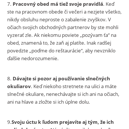
7.
Pracovný obed má tiež svoje pravidlá
. Keď
ste na pracovnom obede či večeri a nezjete všetko,
nikdy obsluhu neproste o zabalenie zvyškov. V
očiach svojich obchodných partnerov by ste mohli
vyzerať zle. Ak niekomu poviete „pozývam ťa“ na
obed, znamená to, že zaň aj platíte. Inak radšej
povedzte „poďme do reštaurácie“, aby nevzniklo
ďalšie nedorozumenie.
8.
Dávajte si pozor aj používanie slnečných
okuliarov
. Keď niekoho stretnete na ulici a máte
slnečné okuliare, nenechávajte si ich ani na očiach,
ani na hlave a zložte si ich úplne dolu.
9.
Svoju úctu k ľudom prejavíte aj tým, že ich