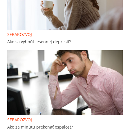
SEBAROZVOJ
Ako sa vyhnúť jesennej depresii?
SEBAROZVOJ
Ako za minútu prekonať ospalosť?