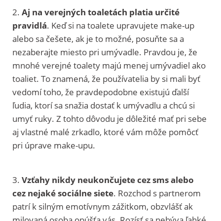
2.
Aj na verejných toaletách platia určité
pravidlá
. Keď si na toalete upravujete make-up
alebo sa češete, ak je to možné, posuňte sa a
nezaberajte miesto pri umývadle. Pravdou je, že
mnohé verejné toalety majú menej umývadiel ako
toaliet. To znamená, že používatelia by si mali byť
vedomí toho, že pravdepodobne existujú ďalší
ľudia, ktorí sa snažia dostať k umývadlu a chcú si
umyť ruky. Z tohto dôvodu je dôležité mať pri sebe
aj vlastné malé zrkadlo, ktoré vám môže pomôcť
pri úprave make-upu.
3.
Vzťahy nikdy neukončujete cez sms alebo
cez nejaké sociálne siete
. Rozchod s partnerom
patrí k silným emotívnym zážitkom, obzvlášť ak
milovaná osoba opúšťa vás. Rozísť sa nebýva ľahké