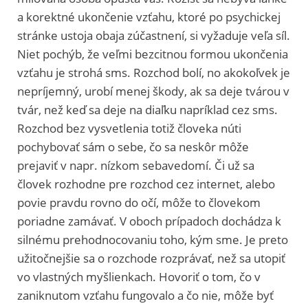
a korektné ukončenie vzťahu, ktoré po psychickej
stránke ustoja obaja zúčastnení, si vyžaduje veľa síl.
Niet pochýb, že veľmi bezcitnou formou ukončenia
vzťahu je strohá sms. Rozchod bolí, no akokoľvek je
nepríjemný, urobí menej škody, ak sa deje tvárou v
tvár, než keď sa deje na diaľku napríklad cez sms.
Rozchod bez vysvetlenia totiž človeka núti
pochybovať sám o sebe, čo sa neskôr môže
prejaviť v napr. nízkom sebavedomí. Či už sa
človek rozhodne pre rozchod cez internet, alebo
povie pravdu rovno do očí, môže to človekom
poriadne zamávať. V oboch prípadoch dochádza k
silnému prehodnocovaniu toho, kým sme. Je preto
užitočnejšie sa o rozchode rozprávať, než sa utopiť
vo vlastných myšlienkach. Hovoriť o tom, čo v
zaniknutom vzťahu fungovalo a čo nie, môže byť