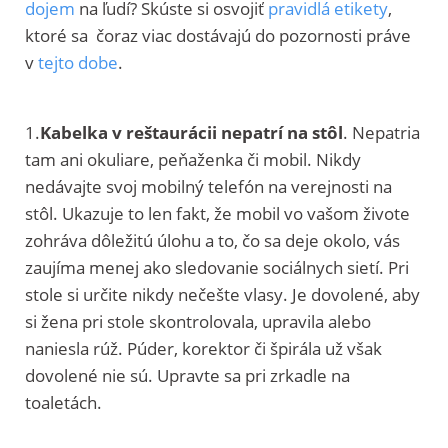
dojem
na ľudí? Skúste si osvojiť
pravidlá etikety
,
ktoré sa čoraz viac dostávajú do pozornosti práve
v
tejto dobe
.
1.
Kabelka v reštaurácii nepatrí na stôl
. Nepatria
tam ani okuliare, peňaženka či mobil. Nikdy
nedávajte svoj mobilný telefón na verejnosti na
stôl. Ukazuje to len fakt, že mobil vo vašom živote
zohráva dôležitú úlohu a to, čo sa deje okolo, vás
zaujíma menej ako sledovanie sociálnych sietí. Pri
stole si určite nikdy nečešte vlasy. Je dovolené, aby
si žena pri stole skontrolovala, upravila alebo
naniesla rúž. Púder, korektor či špirála už však
dovolené nie sú. Upravte sa pri zrkadle na
toaletách.