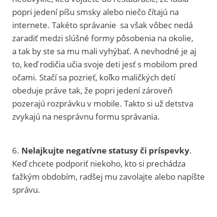
popri jedení píšu smsky alebo niečo čítajú na
internete. Takéto správanie sa však vôbec nedá
zaradiť medzi slúšné formy pôsobenia na okolie,
a tak by ste sa mu mali vyhýbať. A nevhodné je aj
to, keď rodičia učia svoje deti jesť s mobilom pred
očami. Stačí sa pozrieť, koľko maličkých detí
obeduje práve tak, že popri jedení zároveň
pozerajú rozprávku v mobile. Takto si už detstva
zvykajú na nesprávnu formu správania.
6.
Nelajkujte negatívne statusy či príspevky
.
Keď chcete podporiť niekoho, kto si prechádza
ťažkým obdobím, radšej mu zavolajte alebo napíšte
správu.