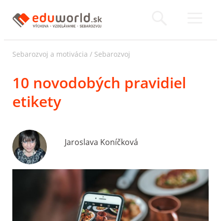
Sebarozvoj a motivácia
/
Sebarozvoj
10 novodobých pravidiel
etikety
Jaroslava Koníčková