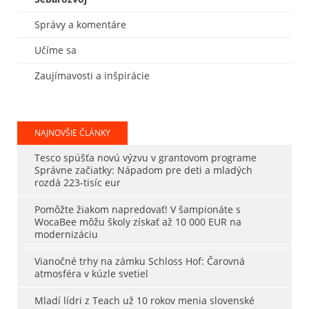
Správy a komentáre
Učíme sa
Zaujímavosti a inšpirácie
NAJNOVŠIE ČLÁNKY
Tesco spúšťa novú výzvu v grantovom programe
Správne začiatky: Nápadom pre deti a mladých
rozdá 223-tisíc eur
Pomôžte žiakom napredovať! V šampionáte s
WocaBee môžu školy získať až 10 000 EUR na
modernizáciu
Vianočné trhy na zámku Schloss Hof: Čarovná
atmosféra v kúzle svetiel
Mladí lídri z Teach už 10 rokov menia slovenské