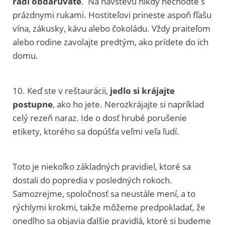
radi obdarúvate
. Ná návštevu nikdy nechoďte s
prázdnymi rukami. Hostiteľovi prineste aspoň fľašu
vína, zákusky, kávu alebo čokoládu. Vždy praiteľom
alebo rodine zavolajte predtým, ako prídete do ich
domu.
10. Keď ste v reštaurácii,
jedlo si krájajte
postupne
, ako ho jete. Nerozkrájajte si napríklad
celý rezeň naraz. Ide o dosť hrubé porušenie
etikety, ktorého sa dopúšťa veľmi veľa ľudí.
Toto je niekoľko základných pravidiel, ktoré sa
dostali do popredia v posledných rokoch.
Samozrejme, spoločnosť sa neustále mení, a to
rýchlymi krokmi, takže môžeme predpokladať, že
onedlho sa objavia ďalšie pravidlá, ktoré si budeme