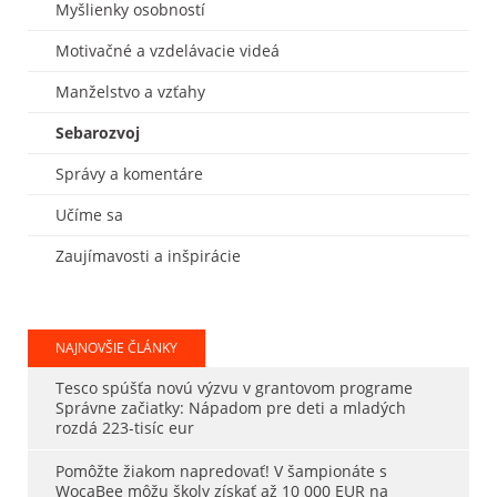
Myšlienky osobností
Motivačné a vzdelávacie videá
Manželstvo a vzťahy
Sebarozvoj
Správy a komentáre
Učíme sa
Zaujímavosti a inšpirácie
NAJNOVŠIE ČLÁNKY
Tesco spúšťa novú výzvu v grantovom programe
Správne začiatky: Nápadom pre deti a mladých
rozdá 223-tisíc eur
Pomôžte žiakom napredovať! V šampionáte s
WocaBee môžu školy získať až 10 000 EUR na