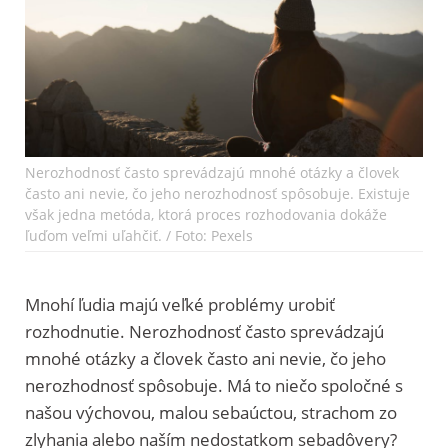
Nerozhodnosť často sprevádzajú mnohé otázky a človek
často ani nevie, čo jeho nerozhodnosť spôsobuje. Exis­tu­je
však jed­na metó­da, kto­rá pro­ces rozhodovania dokáže
ľuďom veľ­mi uľah­čiť. / Foto: Pexels
Mnohí ľudia majú veľké problémy urobiť
rozhodnutie. Nerozhodnosť často sprevádzajú
mnohé otázky a človek často ani nevie, čo jeho
nerozhodnosť spôsobuje. Má to niečo spoločné s
našou výchovou, malou sebaúctou, strachom zo
zlyhania alebo naším nedostatkom sebadôvery?