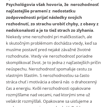
Psychológovia však hovoria, že nerozhodnosť
najčastejšie pramení z nedostatku
zodpovednosti prijať následky svojich
rozhodnutí, zo strachu urobiť chyby, z obavy z
nedokonalosti a je to tiež strach zo zlyhania
.
Niekedy sme nerozhodní pri maličkostiach, ale
k sku­toč­ným prob­lé­mom dochá­dza vte­dy, keď sa
musíme posta­viť pred neja­ké závaž­né život­né
roz­hod­nu­tie. Vte­dy vie neroz­hod­nosť poriad­ne
skom­pli­ko­vať život. Je to jedna z najčastejších príčin
neúspechu. Nerozhodnosť spomaľuje cestu za
vlastným šťastím. S nerozhodnosťou sa často
stráca chuť i motivácia a oberá nás o drahocenný
čas a energiu. Kvôli nerozhodnosti opakovane
rozmýšľame nad vecami, nad ktorými sme už
veľakrát rozmýšľali. Opakovane sa uisťujeme a