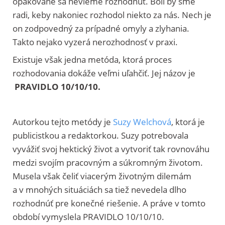
opakovane sa nevieme rozhodnúť. Boli by sme
radi, keby nakoniec rozhodol niekto za nás. Nech je
on zodpovedný za prípadné omyly a zlyhania.
Takto nejako vyzerá nerozhodnosť v praxi.
Exis­tu­je však jed­na metó­da, kto­rá pro­ces
rozhodovania dokáže veľ­mi uľah­čiť. Jej názov je
PRAVIDLO 10/10/10.
Autorkou tejto metódy je
Suzy Welchová
, ktorá je
publicistkou a redaktorkou. Suzy potrebovala
vyvážiť svoj hektický život a vytvoriť tak rovnováhu
medzi svojím pracovným a súkromným životom.
Musela však čeliť viacerým životným dilemám
a v mnohých situáciách sa tiež nevedela dlho
rozhodnúť pre konečné riešenie. A práve v tomto
období vymyslela PRAVIDLO 10/10/10.