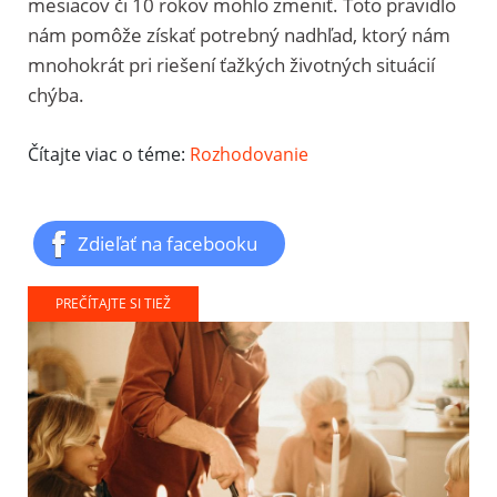
mesiacov či 10 rokov mohlo zmeniť. Toto pravidlo
nám pomôže získať potrebný nadhľad, ktorý nám
mnohokrát pri riešení ťažkých životných situácií
chýba.
Čítajte viac o téme:
Rozhodovanie
Zdieľať na facebooku
PREČÍTAJTE SI TIEŽ